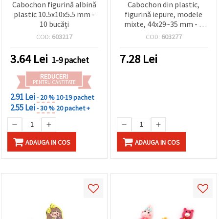
făcând clic
Cabochon figurină albină
Cabochon din plastic,
pe butonul
plastic 10.5x10x5.5 mm -
figurină iepure, modele
"Salvați"
10 bucăți
mixte, 44x29~35 mm - 4
bucăți
COD:
603217
COD:
603277
Аcceptati
3.64
Lei
7.28
Lei
toate!
1-9 pachet
Setări
REDUCERI
PENTRU CANTITATE
2.91 Lei
- 20 %
10-19 pachet
2.55 Lei
- 30 %
20 pachet +
ADAUGA IN COS
ADAUGA IN COS