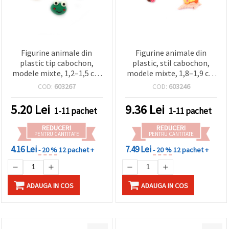
Figurine animale din
Figurine animale din
plastic tip cabochon,
plastic, stil cabochon,
modele mixte, 1,2–1,5 cm
modele mixte, 1,8–1,9 cm
– set de 10 bucăți
– set 10 buc.
COD:
603267
COD:
603246
5.20
Lei
9.36
Lei
1-11 pachet
1-11 pachet
REDUCERI
REDUCERI
PENTRU CANTITATE
PENTRU CANTITATE
4.16 Lei
7.49 Lei
- 20 %
12 pachet +
- 20 %
12 pachet +
ADAUGA IN COS
ADAUGA IN COS