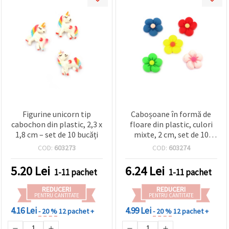
Figurine unicorn tip
Caboșoane în formă de
cabochon din plastic, 2,3 x
floare din plastic, culori
1,8 cm – set de 10 bucăți
mixte, 2 cm, set de 10
bucăți
COD:
603273
COD:
603274
5.20
Lei
6.24
Lei
1-11 pachet
1-11 pachet
REDUCERI
REDUCERI
PENTRU CANTITATE
PENTRU CANTITATE
4.16 Lei
4.99 Lei
- 20 %
12 pachet +
- 20 %
12 pachet +