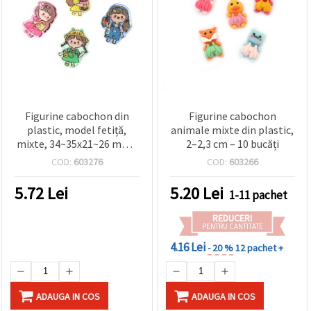
Figurine cabochon din
Figurine cabochon
plastic, model fetiță,
animale mixte din plastic,
mixte, 34~35x21~26 mm -
2–2,3 cm – 10 bucăți
4 buc.
COD:
603276
COD:
603266
5.72
Lei
5.20
Lei
1-11 pachet
REDUCERI
PENTRU CANTITATE
4.16 Lei
- 20 %
12 pachet +
ADAUGA IN COS
ADAUGA IN COS