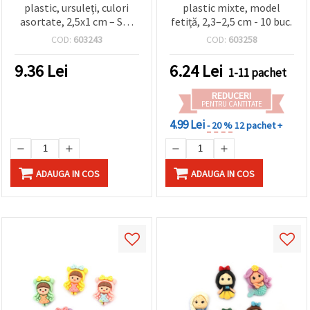
plastic, ursuleți, culori
plastic mixte, model
asortate, 2,5x1 cm – Set
fetiță, 2,3–2,5 cm - 10 buc.
de 10 bucăți
COD:
603243
COD:
603258
9.36
Lei
6.24
Lei
1-11 pachet
REDUCERI
PENTRU CANTITATE
4.99 Lei
- 20 %
12 pachet +
ADAUGA IN COS
ADAUGA IN COS