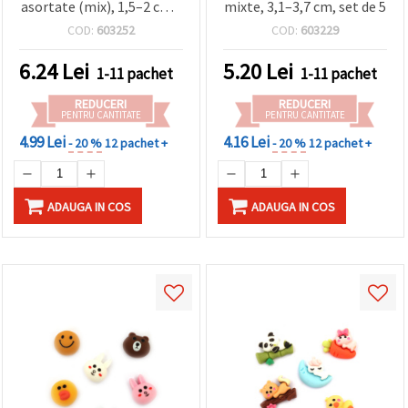
asortate (mix), 1,5–2 cm -
mixte, 3,1–3,7 cm, set de 5
10 buc.
COD:
603252
COD:
603229
6.24
Lei
5.20
Lei
1-11 pachet
1-11 pachet
REDUCERI
REDUCERI
PENTRU CANTITATE
PENTRU CANTITATE
4.99 Lei
4.16 Lei
- 20 %
12 pachet +
- 20 %
12 pachet +
ADAUGA IN COS
ADAUGA IN COS