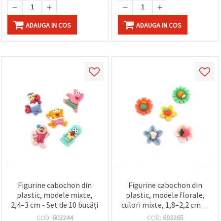
ADAUGA IN COS
ADAUGA IN COS
Figurine cabochon din
Figurine cabochon din
plastic, modele mixte,
plastic, modele florale,
2,4–3 cm - Set de 10 bucăți
culori mixte, 1,8–2,2 cm —
10 buc.
COD:
603244
COD:
603265