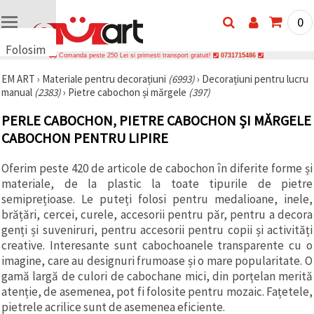
0
Folosim
Comanda peste 250 Lei si primesti transport gratuit!
0731715486
cookie-
EM ART
›
Materiale pentru decorațiuni
(6993)
›
Decorațiuni pentru lucru
uri
manual
(2383)
›
Pietre cabochon și mărgele
(397)
🍪 Folosim
cookie-uri
PERLE CABOCHON, PIETRE CABOCHON ȘI MĂRGELE
și
tehnologii
CABOCHON PENTRU LIPIRE
similare
pentru a
Oferim peste 420 de articole de cabochon în diferite forme și
asigura
funcționarea
materiale, de la plastic la toate tipurile de pietre
corectă a
semiprețioase. Le puteți folosi pentru medalioane, inele,
site-ului,
pentru a vă
brățări, cercei, curele, accesorii pentru păr, pentru a decora
îmbunătăți
genți și suveniruri, pentru accesorii pentru copii și activități
experiența
creative. Interesante sunt cabochoanele transparente cu o
și, cu
acordul
imagine, care au designuri frumoase și o mare popularitate. O
dumneavoastră,
gamă largă de culori de cabochane mici, din porțelan merită
pentru a
atenție, de asemenea, pot fi folosite pentru mozaic. Fațetele,
analiza
traficul și a
pietrele acrilice sunt de asemenea eficiente.
afișa