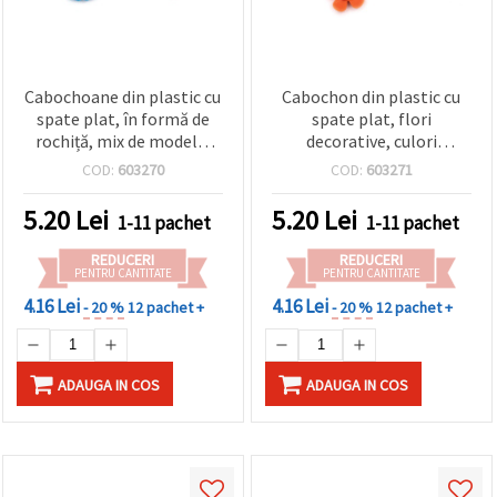
Cabochoane din plastic cu
Cabochon din plastic cu
spate plat, în formă de
spate plat, flori
rochiță, mix de modele,
decorative, culori
1,6 cm, 10 buc., pentru
asortate, 2 cm, set 10
COD:
603270
COD:
603271
proiecte DIY și handmade
bucăți
5.20
Lei
5.20
Lei
1-11 pachet
1-11 pachet
REDUCERI
REDUCERI
PENTRU CANTITATE
PENTRU CANTITATE
4.16 Lei
4.16 Lei
- 20 %
12 pachet +
- 20 %
12 pachet +
ADAUGA IN COS
ADAUGA IN COS