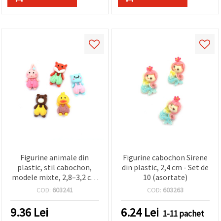
Figurine animale din
Figurine cabochon Sirene
plastic, stil cabochon,
din plastic, 2,4 cm - Set de
modele mixte, 2,8–3,2 cm
10 (asortate)
– set de 10 bucăți
COD:
603241
COD:
603263
9.36
Lei
6.24
Lei
1-11 pachet