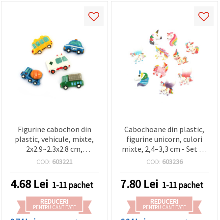
Figurine cabochon din
Cabochoane din plastic,
plastic, vehicule, mixte,
figurine unicorn, culori
2x2.9~2.3x2.8 cm,
mixte, 2,4–3,3 cm - Set de
multicolor, 5 buc.
10 bucăți
COD:
603221
COD:
603236
4.68
Lei
7.80
Lei
1-11 pachet
1-11 pachet
REDUCERI
REDUCERI
PENTRU CANTITATE
PENTRU CANTITATE