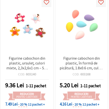
Figurine cabochon din
Figurine cabochon din
plastic, ursuleț, culori
plastic, în formă de
mixte, 2,3x2,6x1 cm – Set
picătură, 1.8x0.6 cm, culori
de 10
mixte – 10 buc.
COD:
603240
COD:
603268
9.36
Lei
5.20
Lei
1-11 pachet
1-11 pachet
REDUCERI
REDUCERI
PENTRU CANTITATE
PENTRU CANTITATE
7.49 Lei
4.16 Lei
- 20 %
12 pachet +
- 20 %
12 pachet +