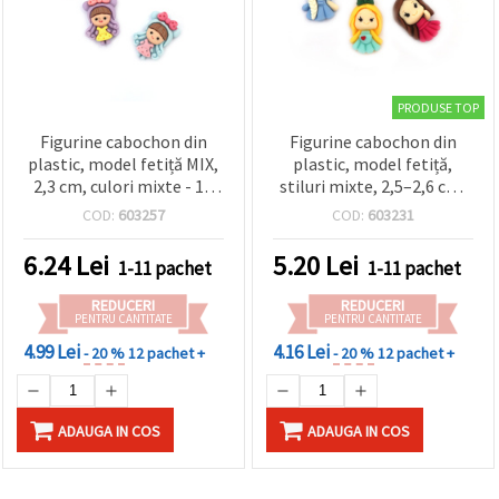
PRODUSE TOP
Figurine cabochon din
Figurine cabochon din
plastic, model fetiță MIX,
plastic, model fetiță,
2,3 cm, culori mixte - 10
stiluri mixte, 2,5–2,6 cm,
bucăți
set de 5 bucăți
COD:
603257
COD:
603231
6.24
Lei
5.20
Lei
1-11 pachet
1-11 pachet
REDUCERI
REDUCERI
PENTRU CANTITATE
PENTRU CANTITATE
4.99 Lei
4.16 Lei
- 20 %
12 pachet +
- 20 %
12 pachet +
ADAUGA IN COS
ADAUGA IN COS