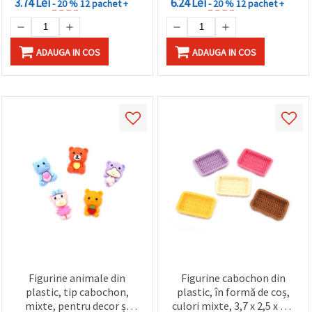
3.74 Lei
6.24 Lei
- 20 %
12 pachet +
- 20 %
12 pachet +
ADAUGA IN COS
ADAUGA IN COS
Figurine animale din
Figurine cabochon din
plastic, tip cabochon,
plastic, în formă de coș,
mixte, pentru decor și
culori mixte, 3,7 x 2,5 x 0,6