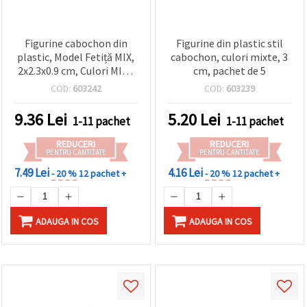
Figurine cabochon din
Figurine din plastic stil
plastic, Model Fetiță MIX,
cabochon, culori mixte, 3
2x2.3x0.9 cm, Culori MIX -
cm, pachet de 5
10 buc.
COD:
603242
COD:
603239
9.36
Lei
5.20
Lei
1-11 pachet
1-11 pachet
REDUCERI
REDUCERI
PENTRU CANTITATE
PENTRU CANTITATE
7.49 Lei
4.16 Lei
- 20 %
12 pachet +
- 20 %
12 pachet +
ADAUGA IN COS
ADAUGA IN COS