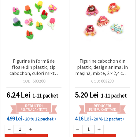
Figurine în formă de
Figurine cabochon din
floare din plastic, tip
plastic, design animal în
cabochon, culori mixte,
mașină, mixte, 2 x 2,4 cm -
2,5~3,1 cm - set 10 buc.
5 bucăți
COD:
603260
COD:
603233
6.24
Lei
5.20
Lei
1-11 pachet
1-11 pachet
REDUCERI
REDUCERI
PENTRU CANTITATE
PENTRU CANTITATE
4.99 Lei
4.16 Lei
- 20 %
12 pachet +
- 20 %
12 pachet +