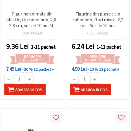
Figurine animale din
Figurine din plastic tip
plastic, tip cabochon, 2,6–
cabochon, flori mixte, 2,2
2,8 cm, set de 10 bucăți,
cm – Set de 10 buc.
mixte
COD:
603245
COD:
603261
9.36
Lei
6.24
Lei
1-11 pachet
1-11 pachet
REDUCERI
REDUCERI
PENTRU CANTITATE
PENTRU CANTITATE
7.49 Lei
4.99 Lei
- 20 %
12 pachet +
- 20 %
12 pachet +
ADAUGA IN COS
ADAUGA IN COS