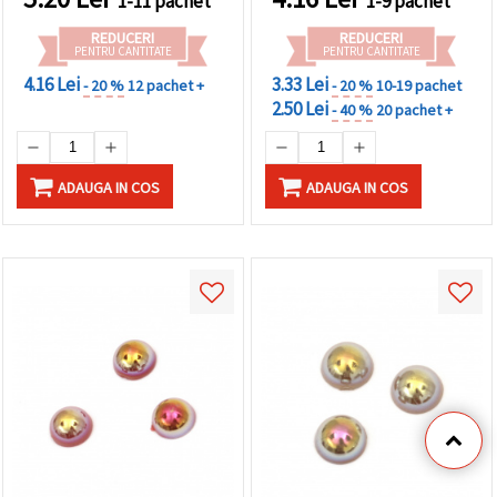
1-11 pachet
1-9 pachet
REDUCERI
REDUCERI
PENTRU CANTITATE
PENTRU CANTITATE
4.16 Lei
3.33 Lei
- 20 %
12 pachet +
- 20 %
10-19 pachet
2.50 Lei
- 40 %
20 pachet +
ADAUGA IN COS
ADAUGA IN COS