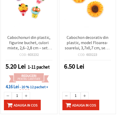
Cabochonuri din plastic,
Cabochon decorativ din
figurine buchet, culori
plastic, model Floarea-
mixte, 2,6–2,8 cm – set 5
soarelui, 3,7x0,7 cm, set 5
buc.
buc.
COD:
603232
COD:
603223
5.20
Lei
6.50
Lei
1-11 pachet
REDUCERI
PENTRU CANTITATE
4.16 Lei
- 20 %
12 pachet +
ADAUGA IN COS
ADAUGA IN COS