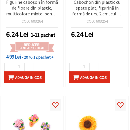
Figurine caboșon în formă
Cabochon din plastic cu
de floare din plastic,
spate plat, figurină în
multicolore mixte, pentru
formă de urs, 2 cm, culori
decorațiuni și proiecte DIY,
mixte - 10 bucăți
COD:
603264
COD:
603254
2,7–3,2 cm - 10 buc.
6.24
Lei
6.24
Lei
1-11 pachet
REDUCERI
PENTRU CANTITATE
4.99 Lei
- 20 %
12 pachet +
ADAUGA IN COS
ADAUGA IN COS