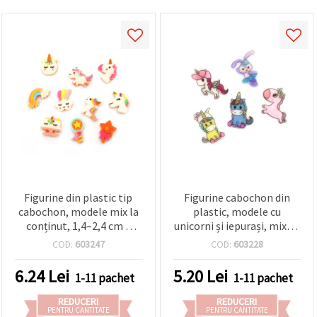
Figurine din plastic tip
Figurine cabochon din
cabochon, modele mix la
plastic, modele cu
conținut, 1,4–2,4 cm –
unicorni și iepurași, mixte,
pachet de 10 buc.
3–3,4 cm — 5 bucăți
COD:
603247
COD:
603228
6.24
Lei
5.20
Lei
1-11 pachet
1-11 pachet
REDUCERI
REDUCERI
PENTRU CANTITATE
PENTRU CANTITATE