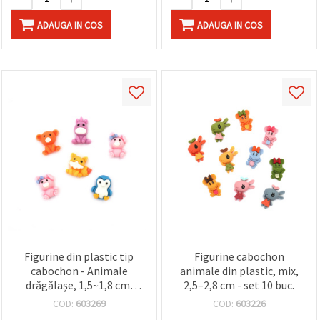
ADAUGA IN COS
ADAUGA IN COS
Figurine din plastic tip
Figurine cabochon
cabochon - Animale
animale din plastic, mix,
drăgălașe, 1,5~1,8 cm,
2,5–2,8 cm - set 10 buc.
designuri mixte - 10 buc
COD:
603269
COD:
603226