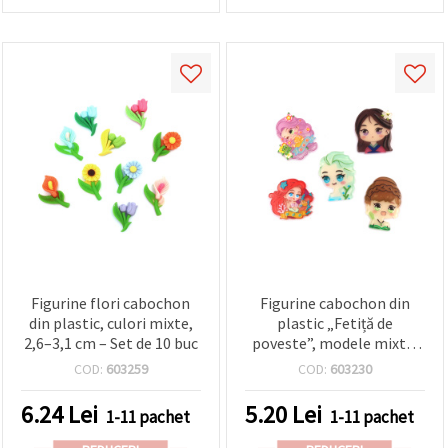
Figurine flori cabochon
Figurine cabochon din
din plastic, culori mixte,
plastic „Fetiță de
2,6–3,1 cm – Set de 10 buc
poveste”, modele mixte,
2,5–3,2 cm, set de 5 buc
COD:
603259
COD:
603230
6.24
Lei
5.20
Lei
1-11 pachet
1-11 pachet