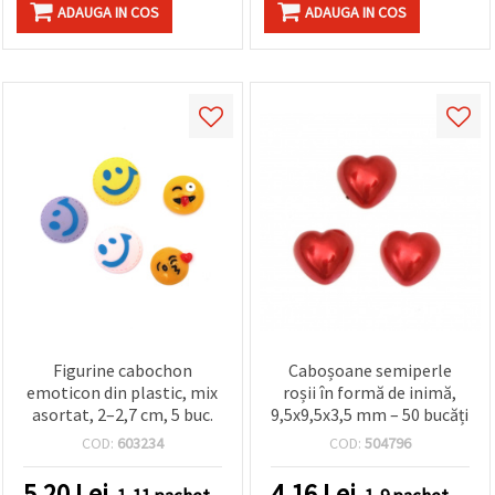
ADAUGA IN COS
ADAUGA IN COS
Figurine cabochon
Caboșoane semiperle
emoticon din plastic, mix
roșii în formă de inimă,
asortat, 2–2,7 cm, 5 buc.
9,5x9,5x3,5 mm – 50 bucăți
COD:
603234
COD:
504796
5.20
Lei
4.16
Lei