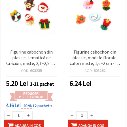
Figurine cabochon din
Figurine cabochon din
plastic, tematică de
plastic, modele florale,
Crăciun, mixte, 2,1–2,8 cm
culori mixte, 1,6–2 cm - 10
– set 5 buc.
buc.
COD:
603235
COD:
603262
5.20
Lei
6.24
Lei
1-11 pachet
REDUCERI
PENTRU CANTITATE
4.16 Lei
- 20 %
12 pachet +
ADAUGA IN COS
ADAUGA IN COS