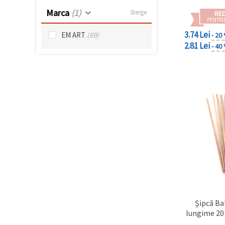
făcând clic
Marca
(1)
pe butonul
Sterge
RE
"Salvați"
PENTRU
3.74 Lei
EM ART
(69)
- 20
2.81 Lei
Аcceptati
- 40
toate!
Setări
Șipcă Ba
lungime 20 