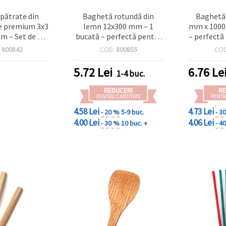
pătrate din
Baghetă rotundă din
Baghetă 
e premium 3x3
lemn 12x300 mm – 1
mm x 1000
m – Set de 5
bucată – perfectă pentru
– perfectă
Ideale pentru
modele creative,
creative, c
:
800842
COD:
800855
CO
obby, craft și
artizanat, hobby &
DIY creative
proiecte DIY
5.72
Lei
6.76
Le
1-4 buc.
REDUCERI
RE
PENTRU CANTITATE
PENTR
4.58 Lei
4.73 Lei
- 20 %
5-9 buc.
- 3
4.00 Lei
4.06 Lei
- 30 %
10 buc. +
- 4