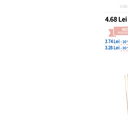
COD
4.68
Lei
RE
PENTRU
3.74 Lei
- 20
3.28 Lei
- 30