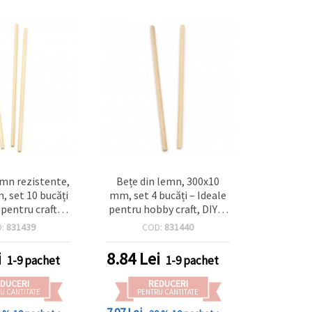
emn rezistente,
Bețe din lemn, 300x10
, set 10 bucăți
mm, set 4 bucăți – Ideale
 pentru craft
pentru hobby craft, DIY și
DIY și proiecte
proiecte handmade
D:
831439
COD:
831440
ndmade
i
8.84
Lei
1-9 pachet
1-9 pachet
DUCERI
REDUCERI
U CANTITATE
PENTRU CANTITATE