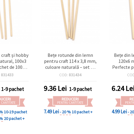
 craft și hobby
Bețe rotunde din lemn
Bețe din 
atural, 100x3
pentru craft 114 x 3,8 mm,
120x6 m
chet de 100
culoare naturală – set 60
Perfecte p
ucăți
buc.
și proie
:
831433
COD:
831434
CO
9.36
Lei
6.24
Le
1-9 pachet
1-9 pachet
DUCERI
REDUCERI
RE
 CANTITATE
PENTRU CANTITATE
PENTR
7.49 Lei
4.99 Lei
 %
10-19 pachet
- 20 %
10 pachet +
- 2
 %
20 pachet +