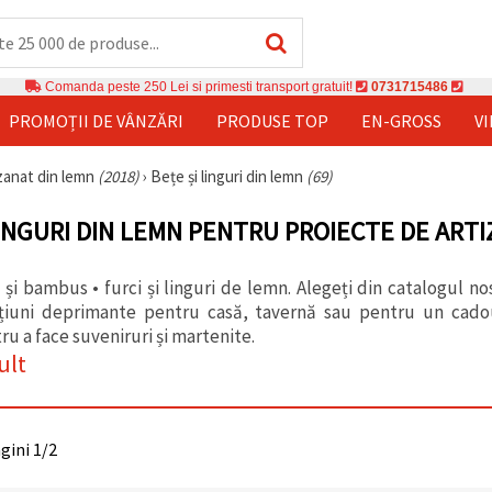
Comanda peste 250 Lei si primesti transport gratuit!
0731715486
PROMOȚII DE VÂNZĂRI
PRODUSE TOP
EN-GROSS
V
izanat din lemn
(2018)
›
Bețe și linguri din lemn
(69)
LINGURI DIN LEMN PENTRU PROIECTE DE ART
i bambus • furci și linguri de lemn. Alegeți din catalogul nost
ațiuni deprimante pentru casă, tavernă sau pentru un cado
ru a face suveniruri și martenite.
ult
agini 1/2