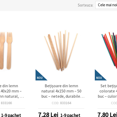
Sorteaza:
NOU
NOU
țe din lemn
Bețișoare din lemn
Set beți
140x20 mm –
natural 4x150 mm – 50
colorate 
mn natural, 10
buc – netede, durabile,
buc – culori
e, durabile și
perfecte pentru craft,
netede – p
:
833166
COD:
833164
CO
pentru hobby,
proiecte școlare,
hobby cre
, decorațiuni,
decorațiuni și idei DIY
pentru cop
7.28
Lei
7.80
Le
1-9 pachet
1-9 pachet
și evenimente