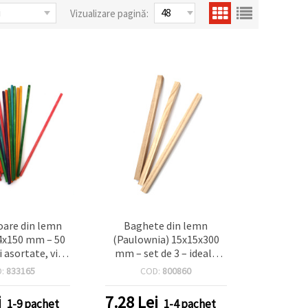
Vizualizare pagină:
șoare din lemn
Baghete din lemn
4x150 mm – 50
(Paulownia) 15x15x300
 asortate, vii și
mm – set de 3 – ideale
erfecte pentru
pentru modelism, craft și
D:
833165
COD:
800860
ativ, proiecte
proiecte DIY
ii, decorațiuni
i
7.28
Lei
1-9 pachet
1-4 pachet
și DIY