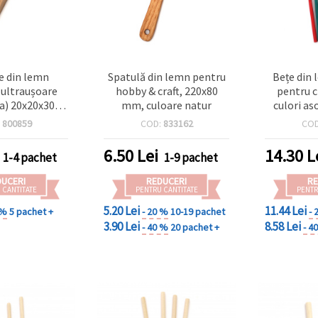
 din lemn
Spatulă din lemn pentru
Bețe din 
ultraușoare
hobby & craft, 220x80
pentru c
a) 20x20x300
mm, culoare natur
culori as
bucăți – ideale
mm, s
:
800859
COD:
833162
CO
chete, hobby,
de & DIY
6.50
Lei
14.30
L
1-4 pachet
1-9 pachet
DUCERI
REDUCERI
RE
 CANTITATE
PENTRU CANTITATE
PENTR
5.20 Lei
11.44 Lei
 %
5 pachet +
- 20 %
10-19 pachet
- 
3.90 Lei
8.58 Lei
- 40 %
20 pachet +
- 4