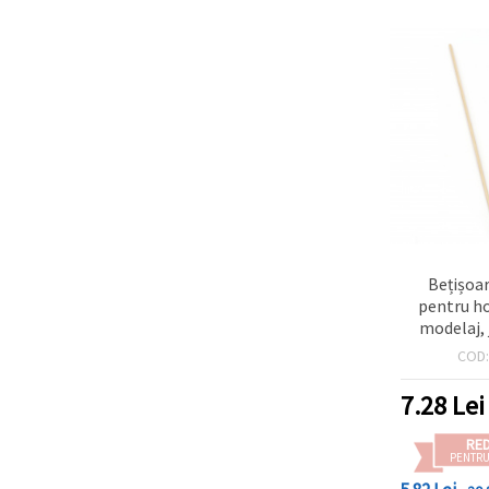
Bețișoa
pentru ho
modelaj, j
suporturi
COD
handmade, 
– set 
7.28
Lei
RE
PENTRU