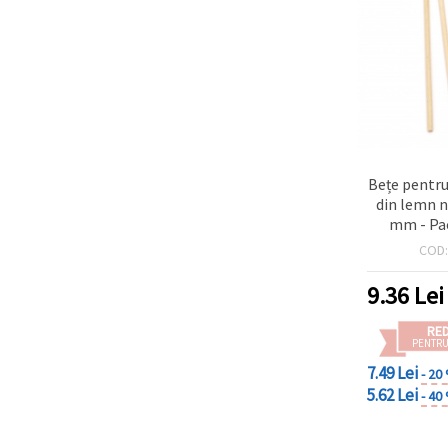
Bețe pentru
din lemn n
mm - Pa
b
COD
9.36
Lei
RE
PENTRU
7.49 Lei
- 20
5.62 Lei
- 40