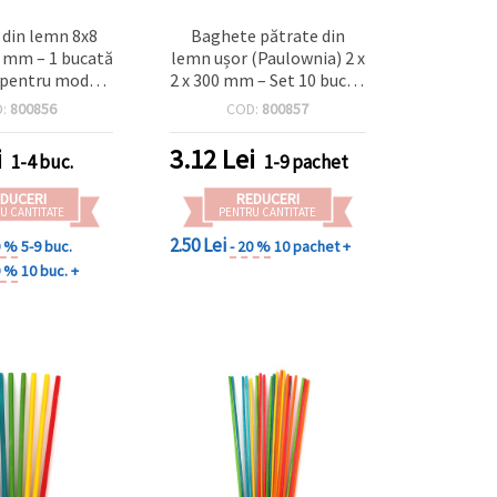
din lemn 8x8
Baghete pătrate din
 mm – 1 bucată
lemn ușor (Paulownia) 2 x
 pentru modele
2 x 300 mm – Set 10 bucăți
raft și proiecte
– perfecte pentru
D:
800856
COD:
800857
DIY
modelism, craft și
proiecte DIY
i
3.12
Lei
1-4 buc.
1-9 pachet
DUCERI
REDUCERI
U CANTITATE
PENTRU CANTITATE
2.50 Lei
0 %
5-9 buc.
- 20 %
10 pachet +
0 %
10 buc. +