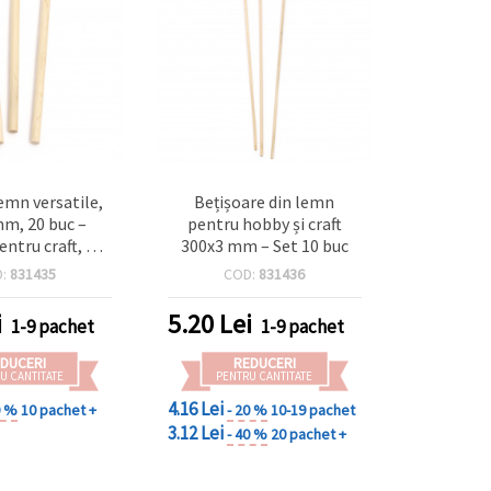
lemn versatile,
Bețișoare din lemn
m, 20 buc –
pentru hobby și craft
entru craft, DIY
300x3 mm – Set 10 buc
cte handmade
D:
831435
COD:
831436
i
5.20
Lei
1-9 pachet
1-9 pachet
DUCERI
REDUCERI
U CANTITATE
PENTRU CANTITATE
4.16 Lei
0 %
10 pachet +
- 20 %
10-19 pachet
3.12 Lei
- 40 %
20 pachet +