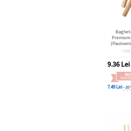
Baghete
Premium 
(Paulowni
mm – Set 2 
COD
pentru ma
handma
9.36
Lei
RE
PENTRU
7.49 Lei
- 20