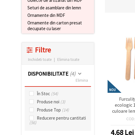
Obiecte de artizanat din MDF
conținut și
Seturi de asamblare din lemn
reclame
mai
Ornamente din MDF
relevante,
Ornamente din carton presat
inclusiv cu
decupate cu laser
ajutorul
partenerilor
noștri de
analiză și
Filtre
marketing.
Puteți fi de
Inchideti toate
|
Elimina toate
acord să
utilizați
toate
DISPONIBILITATE
(4)
cookie -
urile făcând
Elimina
clic pe
"acceptati
NOU
În Stoc
(54)
toate!" Sau
Furculi
să vă
Produse noi
(3)
indicați
ecologic 
preferințele
Produse Top
(14)
culoare le
în setări
buc – neted
Reducere pentru cantitati
selectând
COD
(56)
perfecte 
un tip de
cookie -uri
craft & DIY
4.68
Lei
dat și
picnicuri 