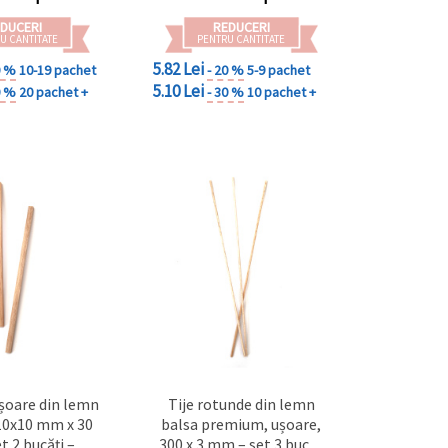
DUCERI
REDUCERI
U CANTITATE
PENTRU CANTITATE
5.82 Lei
0 %
10-19 pachet
- 20 %
5-9 pachet
5.10 Lei
0 %
20 pachet +
- 30 %
10 pachet +
șoare din lemn
Tije rotunde din lemn
10x10 mm x 30
balsa premium, ușoare,
t 2 bucăți –
300 x 3 mm – set 3 buc. –