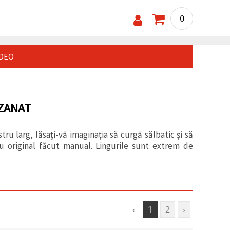
0
IDEO
IZANAT
ru larg, lăsați-vă imaginația să curgă sălbatic și să
u original făcut manual. Lingurile sunt extrem de
‹
1
2
›