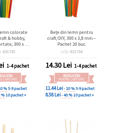
lemn colorate
Bețe din lemn pentru
raft & hobby,
craft/DIY, 300 x 3,8 mm –
ortate, 300 x 8
Pachet 20 buc.
et 8 buc.
D:
831735
COD:
831736
ei
14.30
Lei
1-4 pachet
1-4 pachet
DUCERI
REDUCERI
U CANTITATE
PENTRU CANTITATE
11.44 Lei
20 %
5-9 pachet
- 20 %
5-9 pachet
8.58 Lei
0 %
10 pachet +
- 40 %
10 pachet +