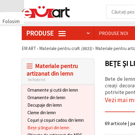
Folosim
cookie-
PRODUSE
PRODUSE NOI
uri
🍪 Folosim
cookie-uri
EM ART
›
Materiale pentru craft
(8833)
›
Materiale pentru art
și
tehnologii
BEȚE ȘI 
similare
Materiale pentru
pentru a
asigura
artizanat din lemn
funcționarea
Bete de lemn ș
Inchide tot
corectă a
creați decor
site-ului,
Ornamente și cutii din lemn
pentru a vă
potrivite pent
îmbunătăți
Ornamente din lemn
Vezi mai m
experiența
Decupaje din lemn
și, cu
acordul
Cleme din lemn
dumneavoastră,
Coșuri și coșuri cadou din lemn
pentru a
69 articole | p
analiza
Bețe și linguri din lemn
traficul și a
afișa