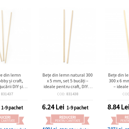
re din lemn
Bețe din lemn natural 300
Bețe din l
bby și craft,
x 5 mm, set 5 bucăți –
300 x 6 mm
ucării DIY și
ideale pentru craft, DIY și
– ideale
 de creioane
proiecte handmade
creativ, 
:
831437
COD:
831438
CO
300 x 3,8 mm
ha
10 bucăți
6.24
Lei
8.84
Le
1-9 pachet
1-9 pachet
DUCERI
REDUCERI
RE
 CANTITATE
PENTRU CANTITATE
PENTR