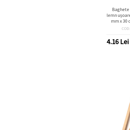
Baghete 
lemn ușoar
mm x 30 c
bucăți – 
COD
modelism, h
proiecte 
4.16
Lei