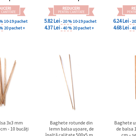
eco
DUCERI
REDUCERI
RE
 CANTITATE
PENTRU CANTITATE
PENTR
5.82 Lei
6.24 Lei
 %
10-19 pachet
- 20 %
10-19 pachet
- 2
4.37 Lei
4.68 Lei
 %
20 pachet +
- 40 %
20 pachet +
- 4
lsa 3x3 mm
Baghete rotunde din
Baghete u
cm - 10 bucăți
lemn balsa ușoare, de
de balsa 
înaltă calitate 500x5 mm
cm – se