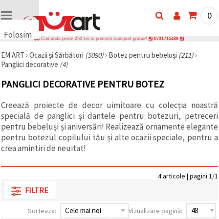
0
Folosim
Comanda peste 250 Lei si primesti transport gratuit!
0731715486
cookie-
EM ART
›
Ocazii și Sărbători
(5090)
›
Botez pentru bebeluși
(211)
›
uri
Panglici decorative
(4)
🍪 Folosim
cookie-uri
PANGLICI DECORATIVE PENTRU BOTEZ
și
tehnologii
similare
Creează proiecte de decor uimitoare cu colecția noastră
pentru a
specială de panglici și dantele pentru botezuri, petreceri
asigura
funcționarea
pentru bebeluși și aniversări! Realizează ornamente elegante
corectă a
pentru botezul copilului tău și alte ocazii speciale, pentru a
site-ului,
crea amintiri de neuitat!
pentru a vă
îmbunătăți
experiența
și, cu
4 articole | pagini 1/1
acordul
dumneavoastră,
FILTRE
pentru a
analiza
Sorteaza:
Vizualizare pagină:
traficul și a
afișa