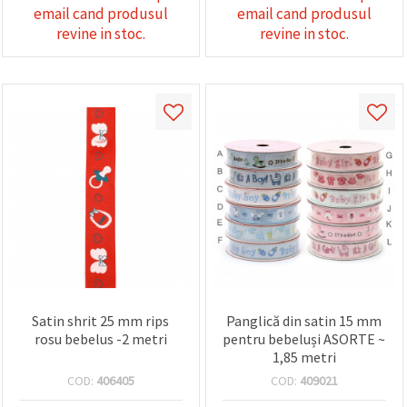
făcând clic
email cand produsul
email cand produsul
pe butonul
revine in stoc.
revine in stoc.
"Salvați"
Аcceptati
toate!
Setări
Satin shrit 25 mm rips
Panglică din satin 15 mm
rosu bebelus -2 metri
pentru bebeluși ASORTE ~
1,85 metri
COD:
406405
COD:
409021