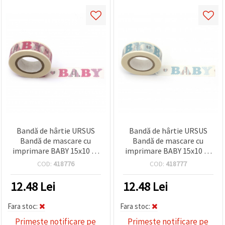
conținut și
reclame
mai
relevante,
inclusiv cu
ajutorul
partenerilor
noștri de
analiză și
marketing.
Puteți fi de
acord să
utilizați
toate
cookie -
Bandă de hârtie URSUS
Bandă de hârtie URSUS
urile făcând
Bandă de mascare cu
Bandă de mascare cu
clic pe
"acceptati
imprimare BABY 15x10 m
imprimare BABY 15x10 m
toate!" Sau
culoare albastru -1 bucată
culoare roz -1 bucată
COD:
418776
COD:
418777
să vă
indicați
preferințele
12.48
Lei
12.48
Lei
în setări
selectând
un tip de
Fara stoc:
Fara stoc:
cookie -uri
Primeste notificare pe
Primeste notificare pe
dat și