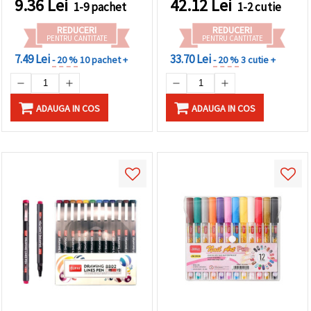
9.36
Lei
42.12
Lei
1-9 pachet
1-2 cutie
REDUCERI
REDUCERI
PENTRU CANTITATE
PENTRU CANTITATE
7.49 Lei
33.70 Lei
- 20 %
10 pachet +
- 20 %
3 cutie +
ADAUGA IN COS
ADAUGA IN COS