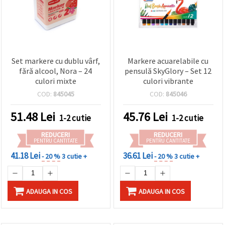
Set markere cu dublu vârf,
Markere acuarelabile cu
fără alcool, Nora – 24
pensulă SkyGlory – Set 12
culori mixte
culori vibrante
COD:
845045
COD:
845046
51.48
Lei
45.76
Lei
1-2 cutie
1-2 cutie
REDUCERI
REDUCERI
PENTRU CANTITATE
PENTRU CANTITATE
41.18 Lei
36.61 Lei
- 20 %
3 cutie +
- 20 %
3 cutie +
ADAUGA IN COS
ADAUGA IN COS