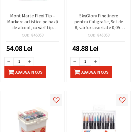
Mont Marte Flexi Tip –
SkyGlory Finelinere
Markere artistice pe bază
pentru Caligrafie, Set de
de alcool, cu vârf tip
8, vârfuri asortate 0,05–
pensulă flexibil, tonuri de
0,8 mm
COD:
846053
COD:
845053
gri, set de 6
54.08
Lei
48.88
Lei
ADAUGA IN COS
ADAUGA IN COS