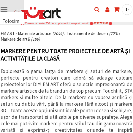
0
Folosim
Comanda peste 250 Lei si primesti transport gratuit!
0731715486
cookie-
EM ART
›
Materiale artistice
(2049)
›
Instrumente de desen
(723)
›
uri
Markere de artă
(189)
🍪 Folosim
cookie-uri
MARKERE PENTRU TOATE PROIECTELE DE ARTĂ ȘI
și
tehnologii
ACTIVITĂȚILE LA CLASĂ
similare
pentru a
Explorează o gamă largă de markere și seturi de markere,
asigura
funcționarea
perfecte pentru creatori care adoră să adauge culoare
corectă a
proiectelor lor DIY! EM ART oferă o selecție impresionantă de
site-ului,
pentru a vă
markere artistice de la branduri de top precum Touchliit, STA
îmbunătăți
markers și multe altele. De la markere cu vopsea acrilică și
experiența
seturi cu dublu vârf, până la markere fără alcool și markere
și, cu
acordul
3D – toate aceste opțiuni sunt ideale pentru desen și schițare,
dumneavoastră,
ușor de transportat și utilizabile pe diverse suprafețe. Alege
pentru a
cele mai potrivite markere pentru stilul tău din gama noastră
analiza
traficul și a
variată și exprimă-ți creativitatea oriunde te inspiră
afișa