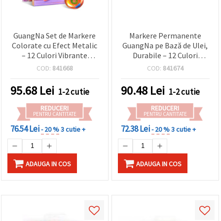
GuangNa Set de Markere
Markere Permanente
Colorate cu Efect Metalic
GuangNa pe Bază de Ulei,
– 12 Culori Vibrante
Durabile – 12 Culori
Asortate
Intense – Perfecte pentru
COD:
841668
COD:
841674
Scris și Decor Hobby și
Craft pe Orice Suprafață
95.68
Lei
90.48
Lei
1-2 cutie
1-2 cutie
REDUCERI
REDUCERI
PENTRU CANTITATE
PENTRU CANTITATE
76.54 Lei
72.38 Lei
- 20 %
3 cutie +
- 20 %
3 cutie +
ADAUGA IN COS
ADAUGA IN COS