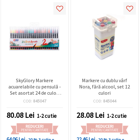
SkyGlory Markere
Markere cu dublu vârf
acuarelabile cu pensulă -
Nora, fără alcool, set 12
Set asortat 24 de culori
culori
vibrante
COD:
845047
COD:
845044
80.08
Lei
28.08
Lei
1-2 cutie
1-2 cutie
REDUCERI
REDUCERI
PENTRU CANTITATE
PENTRU CANTITATE
64.06 Lei
22.46 Lei
- 20 %
3 cutie +
- 20 %
3 cutie +