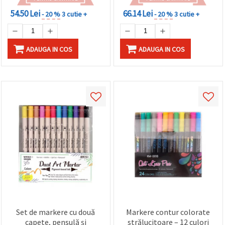
54.50 Lei
66.14 Lei
- 20 %
3 cutie +
- 20 %
3 cutie +
ADAUGA IN COS
ADAUGA IN COS
Set de markere cu două
Markere contur colorate
capete, pensulă și
strălucitoare – 12 culori