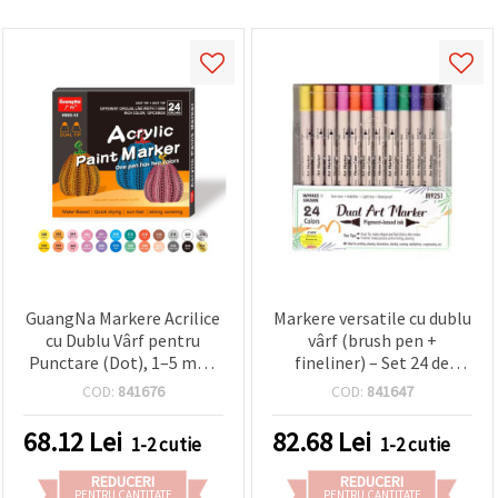
GuangNa Markere Acrilice
Markere versatile cu dublu
cu Dublu Vârf pentru
vârf (brush pen +
Punctare (Dot), 1–5 mm,
fineliner) – Set 24 de
Set 12 buc., 24 culori
culori vibrante – ideale
COD:
841676
COD:
841647
asortate
pentru desen creativ,
caligrafie și proiecte
68.12
Lei
82.68
Lei
1-2 cutie
1-2 cutie
artistice DIY
REDUCERI
REDUCERI
PENTRU CANTITATE
PENTRU CANTITATE