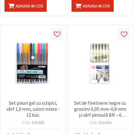
ADAUGA IN COS
ADAUGA IN COS
Set pixuri gel cu sclipici,
Set de finelinere negre cu
vârf 1,0 mm, culori mixte -
grosimi 0,05 mm–0,8 mm
12 buc.
și vârf pensulă BR – 6
bucăți
COD:
841665
COD:
841664