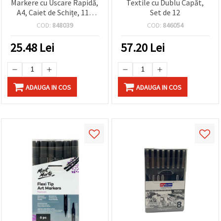
Markere cu Uscare Rapidă,
Textile cu Dublu Capăt,
A4, Caiet de Schițe, 110
Set de 12
g/m², 30 file, 297 x 210
COD:
848039
COD:
846054
mm
25.48
Lei
57.20
Lei
ADAUGA IN COS
ADAUGA IN COS