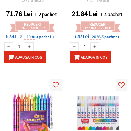
COD:
845030
COD:
845036
culori asortate
standard, 6 bucăți –
pentru școală, birou și
71.76
Lei
21.84
Lei
1-2 pachet
1-4 pachet
manuale
REDUCERI
REDUCERI
PENTRU CANTITATE
PENTRU CANTITATE
57.41 Lei
17.47 Lei
- 20 %
3 pachet +
- 20 %
5 pachet +
ADAUGA IN COS
ADAUGA IN COS