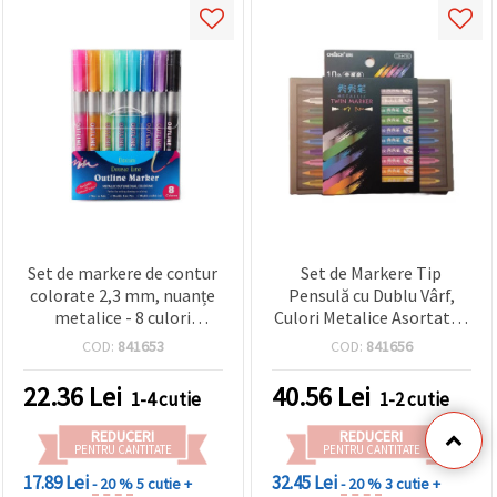
Set de markere de contur
Set de Markere Tip
colorate 2,3 mm, nuanțe
Pensulă cu Dublu Vârf,
metalice - 8 culori
Culori Metalice Asortate -
asortate
10 Bucăți
COD:
841653
COD:
841656
22.36
Lei
40.56
Lei
1-4 cutie
1-2 cutie
REDUCERI
REDUCERI
PENTRU CANTITATE
PENTRU CANTITATE
17.89 Lei
32.45 Lei
- 20 %
5 cutie +
- 20 %
3 cutie +