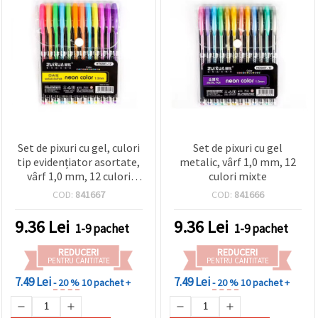
Set de pixuri cu gel, culori
Set de pixuri cu gel
tip evidențiator asortate,
metalic, vârf 1,0 mm, 12
vârf 1,0 mm, 12 culori
culori mixte
vibrante
COD:
841667
COD:
841666
9.36
Lei
9.36
Lei
1-9 pachet
1-9 pachet
REDUCERI
REDUCERI
PENTRU CANTITATE
PENTRU CANTITATE
7.49 Lei
7.49 Lei
- 20 %
10 pachet +
- 20 %
10 pachet +