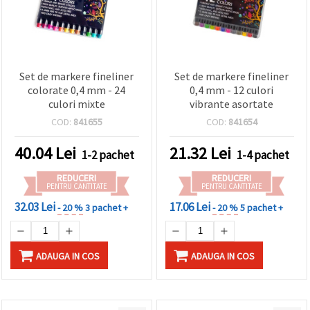
Set de markere fineliner
Set de markere fineliner
colorate 0,4 mm - 24
0,4 mm - 12 culori
culori mixte
vibrante asortate
COD:
841655
COD:
841654
40.04
Lei
21.32
Lei
1-2 pachet
1-4 pachet
REDUCERI
REDUCERI
PENTRU CANTITATE
PENTRU CANTITATE
32.03 Lei
17.06 Lei
- 20 %
3 pachet +
- 20 %
5 pachet +
ADAUGA IN COS
ADAUGA IN COS