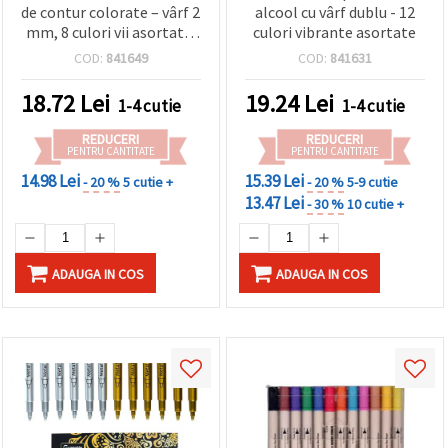
de contur colorate – vârf 2
alcool cu vârf dublu - 12
mm, 8 culori vii asortate,
culori vibrante asortate
universale pentru desen,
COD:
841649
COD:
841631
conturare, caligrafie,
scrapbooking, hobby și
18.72
Lei
19.24
Lei
1-4 cutie
1-4 cutie
lucru manual
REDUCERI
REDUCERI
PENTRU CANTITATE
PENTRU CANTITATE
14.98 Lei
15.39 Lei
- 20 %
5 cutie +
- 20 %
5-9 cutie
13.47 Lei
- 30 %
10 cutie +
ADAUGA IN COS
ADAUGA IN COS