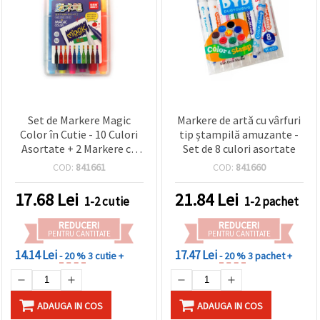
Set de Markere Magic
Markere de artă cu vârfuri
Color în Cutie - 10 Culori
tip ștampilă amuzante -
Asortate + 2 Markere cu
Set de 8 culori asortate
Efect Alb
COD:
841661
COD:
841660
17.68
Lei
21.84
Lei
1-2 cutie
1-2 pachet
REDUCERI
REDUCERI
PENTRU CANTITATE
PENTRU CANTITATE
14.14 Lei
17.47 Lei
- 20 %
3 cutie +
- 20 %
3 pachet +
ADAUGA IN COS
ADAUGA IN COS