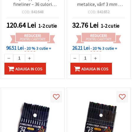
fineliner – 36 culori
metalice, vârf 3 mm –
vibrante
perfecte pentru lettering,
COD:
841648
COD:
841652
scrapbooking și proiecte
DIY artistice
120.64
Lei
32.76
Lei
1-2 cutie
1-2 cutie
REDUCERI
REDUCERI
PENTRU CANTITATE
PENTRU CANTITATE
96.51 Lei
26.21 Lei
- 20 %
3 cutie +
- 20 %
3 cutie +
ADAUGA IN COS
ADAUGA IN COS