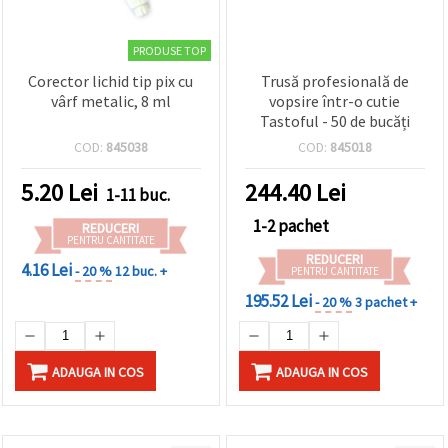
PRODUSE TOP
Corector lichid tip pix cu
Trusă profesională de
vârf metalic, 8 ml
vopsire într-o cutie
Tastoful - 50 de bucăți
COD:
845038
COD:
845018
5.20
Lei
244.40
Lei
1-11 buc.
1-2 pachet
REDUCERI
PENTRU CANTITATE
REDUCERI
4.16 Lei
- 20 %
12 buc. +
PENTRU CANTITATE
195.52 Lei
- 20 %
3 pachet +
ADAUGA IN COS
ADAUGA IN COS