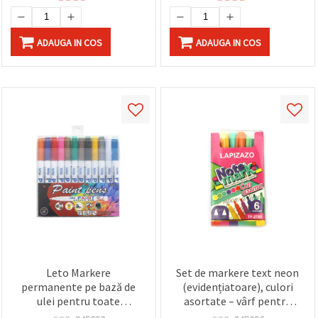
ADAUGA IN COS
ADAUGA IN COS
Leto Markere
Set de markere text neon
permanente pe bază de
(evidențiatoare), culori
ulei pentru toate
asortate – vârf pentru
suprafețele – set de 12
subliniere, mărime