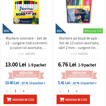
PRODUSE TOP
NOU
NOU
Markere colorate – Set de
Markere pe bază de apă –
12 – curgere lină a cernelii
Set de 12 culori asortate,
și culori vii asortate,
vârf 2 mm – curgere lină a
perfecte pentru desen,
cernelii, pigmenți
COD:
845063
COD:
845062
colorat, școală, hobby și
strălucitori și control
proiecte creative DIY
precis pentru desen,
13.00
Lei
6.76
Lei
1-9 pachet
1-9 pachet
colorat și proiecte școlare
REDUCERI
REDUCERI
PENTRU CANTITATE
PENTRU CANTITATE
10.40 Lei
5.41 Lei
- 20 %
10 pachet +
- 20 %
10 pachet +
ADAUGA IN COS
ADAUGA IN COS