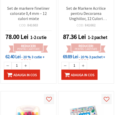
Set de markere fineliner
Set de Markere Acrilice
colorate 0,4 mm – 12
pentru Decorarea
culori mixte
Unghiilor, 12 Culori
Asortate
COD:
841663
COD:
841662
78.00
Lei
87.36
Lei
1-2 cutie
1-2 pachet
REDUCERI
REDUCERI
PENTRU CANTITATE
PENTRU CANTITATE
62.40 Lei
69.89 Lei
- 20 %
3 cutie +
- 20 %
3 pachet +
ADAUGA IN COS
ADAUGA IN COS