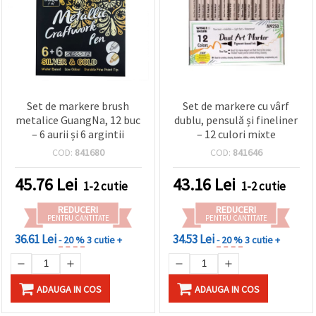
Set de markere brush
Set de markere cu vârf
metalice GuangNa, 12 buc
dublu, pensulă și fineliner
– 6 aurii și 6 argintii
– 12 culori mixte
COD:
841680
COD:
841646
45.76
Lei
43.16
Lei
1-2 cutie
1-2 cutie
REDUCERI
REDUCERI
PENTRU CANTITATE
PENTRU CANTITATE
36.61 Lei
34.53 Lei
- 20 %
3 cutie +
- 20 %
3 cutie +
ADAUGA IN COS
ADAUGA IN COS