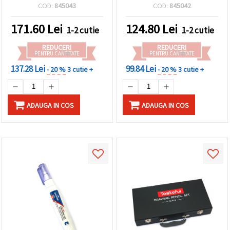
culori asortate
culori asortate
COD:
845043
COD:
845042
171.60
Lei
124.80
Lei
1-2 cutie
1-2 cutie
REDUCERI
REDUCERI
PENTRU CANTITATE
PENTRU CANTITATE
137.28 Lei
99.84 Lei
- 20 %
3 cutie +
- 20 %
3 cutie +
ADAUGA IN COS
ADAUGA IN COS