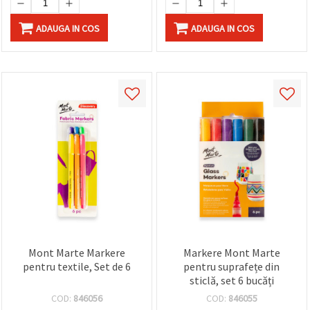
ADAUGA IN COS
ADAUGA IN COS
Mont Marte Markere
Markere Mont Marte
pentru textile, Set de 6
pentru suprafețe din
sticlă, set 6 bucăți
COD:
846056
COD:
846055