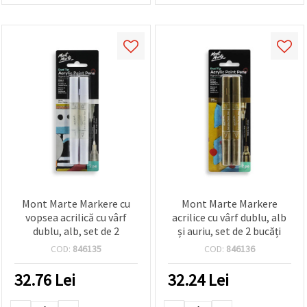
Mont Marte Markere cu
Mont Marte Markere
vopsea acrilică cu vârf
acrilice cu vârf dublu, alb
dublu, alb, set de 2
și auriu, set de 2 bucăți
COD:
846135
COD:
846136
32.76
Lei
32.24
Lei