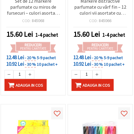
Set de 12 markere
Markere distractive
făcând clic
parfumate cu miros de
parfumate cu vârf fin – 12
pe butonul
"Salvați"
fursecuri – culori asortate
culori vii asortate cu
pentru desen creativ,
aromă plăcută pentru
COD:
845068
COD:
845066
colorat și delicios de
copii creativi și iubitori de
Аcceptati
amuzant
artă
15.60
Lei
15.60
Lei
toate!
1-4 pachet
1-4 pachet
REDUCERI
REDUCERI
Setări
PENTRU CANTITATE
PENTRU CANTITATE
12.48 Lei
12.48 Lei
- 20 %
5-9 pachet
- 20 %
5-9 pachet
10.92 Lei
10.92 Lei
- 30 %
10 pachet +
- 30 %
10 pachet +
ADAUGA IN COS
ADAUGA IN COS