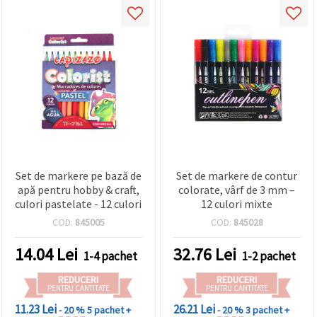
Set de markere pe bază de
Set de markere de contur
apă pentru hobby & craft,
colorate, vârf de 3 mm –
culori pastelate - 12 culori
12 culori mixte
COD:
845005
COD:
845028
14.04
Lei
32.76
Lei
1-4 pachet
1-2 pachet
REDUCERI
REDUCERI
PENTRU CANTITATE
PENTRU CANTITATE
11.23 Lei
26.21 Lei
- 20 %
5 pachet +
- 20 %
3 pachet +