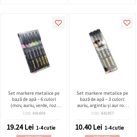
Set markere metalice pe
Set markere metalice pe
bază de apă – 6 culori
bază de apă – 3 culori:
(mov, auriu, verde, roz,
auriu, argintiu și aur roz,
alb, cupru) pentru desen și
pentru scris decorativ și
COD:
841658
COD:
841657
decorare
proiecte hobby & craft
19.24
Lei
10.40
Lei
1-4 cutie
1-4 cutie