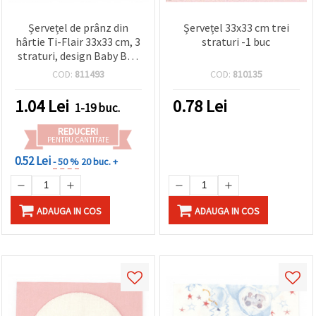
Șervețel de prânz din
Șervețel 33x33 cm trei
hârtie Ti-Flair 33x33 cm, 3
straturi -1 buc
straturi, design Baby Boy
– Noutate, 1 bucată,
COD:
811493
COD:
810135
pentru baby shower,
petrecere nou-născut,
1.04
Lei
0.78
Lei
1-19 buc.
decoupage și hobby
creativ
REDUCERI
PENTRU CANTITATE
0.52 Lei
- 50 %
20 buc. +
ADAUGA IN COS
ADAUGA IN COS