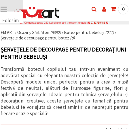
0
Folosim
Comanda peste 250 Lei si primesti transport gratuit!
0731715486
cookie-
EM ART
›
Ocazii și Sărbători
(5092)
›
Botez pentru bebeluși
(211)
›
uri
Șervețele de decoupage pentru botez
(8)
🍪 Folosim
cookie-uri
ȘERVEȚELE DE DECOUPAGE PENTRU DECORAȚIUNI
și
tehnologii
PENTRU BEBELUȘI
similare
pentru a
Transformă botezul copilului tău într-un eveniment cu
asigura
funcționarea
adevărat special cu eleganta noastră colecție de șervețele!
corectă a
Descoperă modele unice, perfecte pentru a crea o masă
site-ului,
pentru a vă
festivă de neuitat, alături de frumoase figurine, flori și
îmbunătăți
aplicații din șervețele. Ideale pentru tehnica șervețelului și
experiența
decorațiuni creative, aceste șervețele cu tematică pentru
și, cu
acordul
bebeluși te vor ajuta să creezi amintiri de neprețuit pentru
dumneavoastră,
fiecare ocazie specială!
pentru a
analiza
traficul și a
afișa