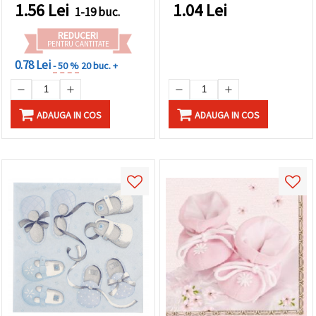
pentru decoupage,
făcând clic
1.56
Lei
1.04
Lei
1-19 buc.
crafturi și decor petrecere
pe butonul
"Salvați"
Baby Shower
REDUCERI
PENTRU CANTITATE
0.78 Lei
Аcceptati
- 50 %
20 buc. +
toate!
Setări
ADAUGA IN COS
ADAUGA IN COS