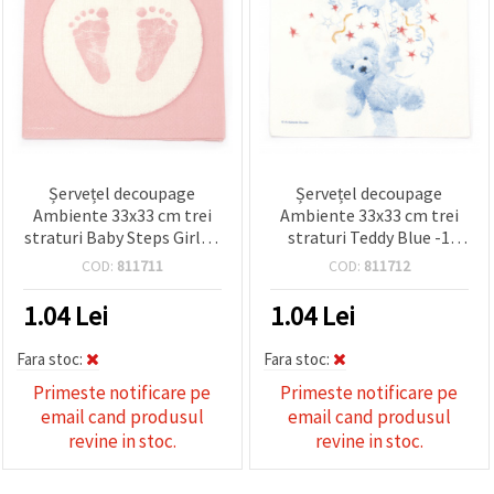
Șervețel decoupage
Șervețel decoupage
Ambiente 33x33 cm trei
Ambiente 33x33 cm trei
straturi Baby Steps Girl -1
straturi Teddy Blue -1
bucată
bucată
COD:
811711
COD:
811712
1.04
Lei
1.04
Lei
Fara stoc:
Fara stoc:
Primeste notificare pe
Primeste notificare pe
email cand produsul
email cand produsul
revine in stoc.
revine in stoc.