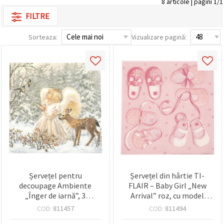
8 articole | pagini 1/1
conținut și
FILTRE
reclame
mai
relevante,
Sorteaza:
Vizualizare pagină:
inclusiv cu
ajutorul
partenerilor
noștri de
analiză și
marketing.
Puteți fi de
acord să
utilizați
toate
cookie -
urile făcând
clic pe
"acceptati
toate!" Sau
să vă
indicați
Șervețel pentru
Șervețel din hârtie TI-
preferințele
decoupage Ambiente
FLAIR – Baby Girl „New
în setări
„Înger de iarnă”, 3
Arrival” roz, cu model
selectând
un tip de
straturi, 33x33 cm – 1
pantofiori bebe, 33x33
COD:
811457
COD:
811494
cookie -uri
bucată
cm, 3 straturi, 1 buc –
dat și