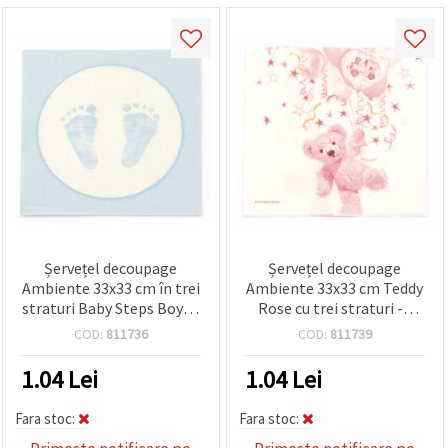
Șervețel decoupage
Șervețel decoupage
Ambiente 33x33 cm în trei
Ambiente 33x33 cm Teddy
straturi Baby Steps Boy -1
Rose cu trei straturi -1
bucată
bucată
COD:
811736
COD:
811739
1.04
Lei
1.04
Lei
Fara stoc:
Fara stoc: