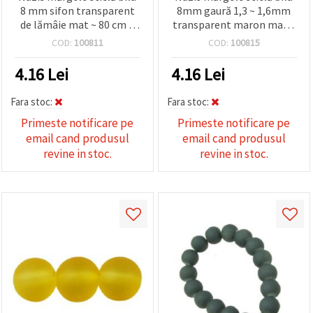
8 mm sifon transparent
8mm gaură 1,3 ~ 1,6mm
de lămâie mat ~ 80 cm ~
transparent maron mat ~
105 bucăți
80cm ~ 105 bucăți
COD:
100811
COD:
100815
4.16
Lei
4.16
Lei
Fara stoc:
Fara stoc:
Primeste notificare pe
Primeste notificare pe
email cand produsul
email cand produsul
revine in stoc.
revine in stoc.