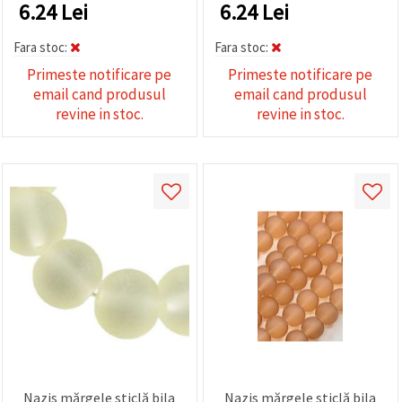
accesorii pentru bijuterii
6.24
Lei
6.24
Lei
handmade
Fara stoc:
Fara stoc:
Primeste notificare pe
Primeste notificare pe
email cand produsul
email cand produsul
revine in stoc.
revine in stoc.
Nazis mărgele sticlă bila
Nazis mărgele sticlă bila