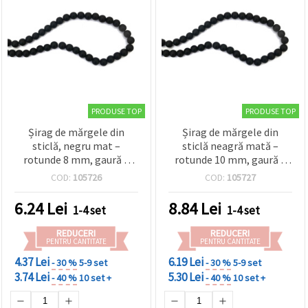
PRODUSE TOP
PRODUSE TOP
Șirag de mărgele din
Șirag de mărgele din
sticlă, negru mat –
sticlă neagră mată –
rotunde 8 mm, gaură 1
rotunde 10 mm, gaură 1
mm, aprox. 100 bucăți,
mm, ~85 buc, pentru
COD:
105726
COD:
105727
pentru bijuterii moderne
bijuterii handmade
și elegante
moderne și elegante
6.24
Lei
8.84
Lei
1-4 set
1-4 set
REDUCERI
REDUCERI
PENTRU CANTITATE
PENTRU CANTITATE
4.37 Lei
6.19 Lei
- 30 %
5-9 set
- 30 %
5-9 set
3.74 Lei
5.30 Lei
- 40 %
10 set +
- 40 %
10 set +