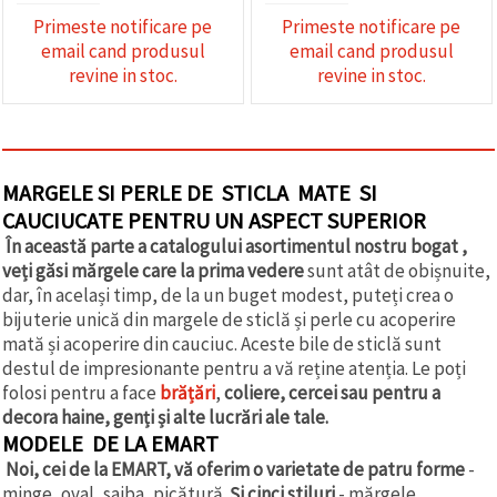
Primeste notificare pe
Primeste notificare pe
email cand produsul
email cand produsul
revine in stoc.
revine in stoc.
MARGELE SI PERLE DE STICLA MATE SI
CAUCIUCATE PENTRU UN ASPECT SUPERIOR
În această parte a catalogului asortimentul nostru bogat ,
veți găsi mărgele care la prima vedere
sunt atât de obișnuite,
dar, în același timp, de la un buget modest, puteți crea o
bijuterie unică din margele de sticlă și perle cu acoperire
mată și acoperire din cauciuc. Aceste bile de sticlă sunt
destul de impresionante pentru a vă reține atenția. Le poți
folosi pentru a face
brățări
,
coliere, cercei sau pentru a
decora haine, genți și alte lucrări ale tale.
MODELE DE LA EMART
Noi, cei de la EMART, vă oferim o varietate de patru forme
-
minge, oval, saiba, picătură.
Și cinci stiluri
- mărgele