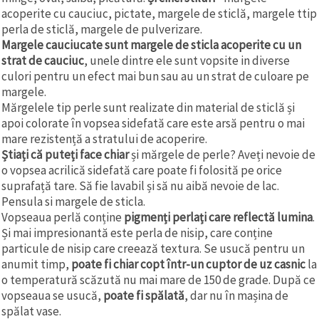
acoperite cu cauciuc, pictate, margele de sticlă, margele ttip
perla de sticlă, margele de pulverizare.
Margele cauciucate sunt margele de sticla acoperite cu un
strat de cauciuc
, unele dintre ele sunt vopsite in diverse
culori pentru un efect mai bun sau au un strat de culoare pe
margele.
Mărgelele tip perle sunt realizate din material de sticlă și
apoi colorate în vopsea sidefată care este arsă pentru o mai
mare rezistență a stratului de acoperire.
Știați că puteți face chiar
și mărgele de perle? Aveți nevoie de
o vopsea acrilică sidefată care poate fi folosită pe orice
suprafață tare. Să fie lavabil și să nu aibă nevoie de lac.
Pensula si margele de sticla.
Vopseaua perlă conține
pigmenți perlați care reflectă lumina
.
Și mai impresionantă este perla de nisip, care conține
particule de nisip care creează textura. Se usucă pentru un
anumit timp,
poate fi chiar copt într-un cuptor de uz casnic
la
o temperatură scăzută nu mai mare de 150 de grade. După ce
vopseaua se usucă,
poate fi spălată
, dar nu în mașina de
spălat vase.