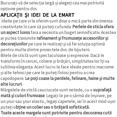
Bucurați-vă de selecția largă și alegeți cea mai potrivită
opțiune pentru dvs.
APLICAȚII ȘI IDEI DE LA EMART
Ideile pe care vi le oferim sunt doar o mică parte din imensa
creativitate în care vă puteți cufunda.
Perlele de sticla ofera
un aspect luxos
fara a necesita un buget semnificativ. Acestea
ar putea transmite
rafinament și frumusețe accesoriilor și
decorațiunilor
pe care le realizați și să fie soluția optimă
pentru multe dintre proiectele dvs. de bijuterii.
Bilele de sticlă sunt spectaculoase și expresive. Dacă le
transformi în cercei, coliere și brățări, simplitatea lor îți va
sublinia eleganța. Acest lucru le face ideale pentru macrame
și alte tehnici pe care le puteți folosi pentru a crea
capodopere.
Le poți coase la perdele, felinare, haine și multe
alte lucruri
.
Mărgelele de sticlă cauciucate sunt netede, cu o
suprafață
mată și culori frumoase
. Legați-le pe o sârmă de înșirare, pe
un șnur sau șnur elastic, legați capetele, iar în acest mod ușor
puteți o
bține un colier sau o brățară sofisticată.
Toate aceste margele sunt potrivite pentru decorarea cutii