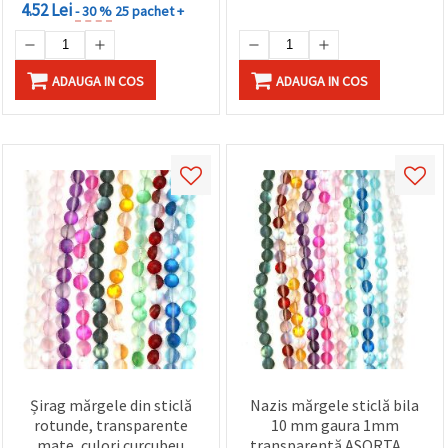
făcând clic
4.52 Lei
- 30 %
25 pachet +
pe butonul
"Salvați"
ADAUGA IN COS
ADAUGA IN COS
Аcceptati
toate!
Setări
Șirag mărgele din sticlă
Nazis mărgele sticlă bila
rotunde, transparente
10 mm gaura 1mm
mate, culori curcubeu
transparentă ASORTATE