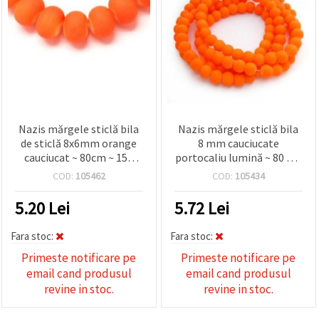
Nazis mărgele sticlă bila
Nazis mărgele sticlă bila
de sticlă 8x6mm orange
8 mm cauciucate
cauciucat ~ 80cm ~ 150
portocaliu lumină ~ 80 cm
buc
~ 105 bucăți
COD:
105462
COD:
105434
5.20
Lei
5.72
Lei
Fara stoc:
Fara stoc:
Primeste notificare pe
Primeste notificare pe
email cand produsul
email cand produsul
revine in stoc.
revine in stoc.