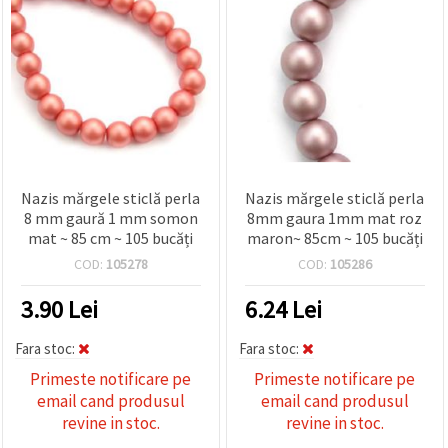
Nazis mărgele sticlă perla
Nazis mărgele sticlă perla
8 mm gaură 1 mm somon
8mm gaura 1mm mat roz
mat ~ 85 cm ~ 105 bucăți
maron~ 85cm ~ 105 bucăți
COD:
105278
COD:
105286
3.90
Lei
6.24
Lei
Fara stoc:
Fara stoc:
Primeste notificare pe
Primeste notificare pe
email cand produsul
email cand produsul
revine in stoc.
revine in stoc.