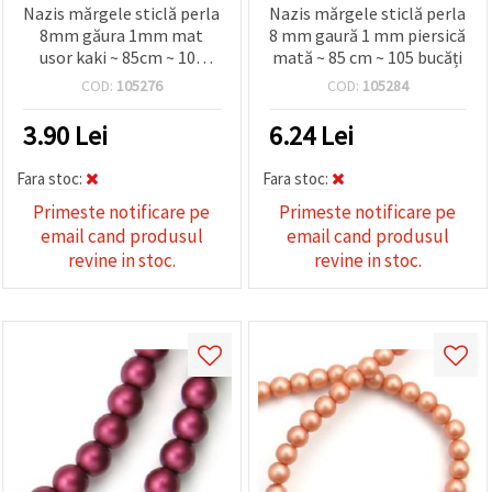
Nazis mărgele sticlă perla
Nazis mărgele sticlă perla
8mm găura 1mm mat
8 mm gaură 1 mm piersică
usor kaki ~ 85cm ~ 105
mată ~ 85 cm ~ 105 bucăți
bucăți
COD:
105276
COD:
105284
3.90
Lei
6.24
Lei
Fara stoc:
Fara stoc:
Primeste notificare pe
Primeste notificare pe
email cand produsul
email cand produsul
revine in stoc.
revine in stoc.