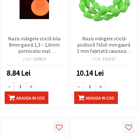
Nazis mărgele sticlă bila
Nazis mărgele sticlă
8mm gaură 1,3 ~ 1,6mm
picătură 7x5x5 mm gaură
portocaliu mat
1 mm fațetată cauciucată
transparent 80 ~ ~ 105
verde ~ 60 bucăți
COD:
100813
COD:
101527
bucăți
8.84
Lei
10.14
Lei
ADAUGA IN COS
ADAUGA IN COS