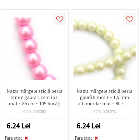
Nazis mărgele sticlă perla
Nazis mărgele sticlă perla
8 mm gaură 1 mm roz
gaură 8 mm 1 ~ 1,5 mm
mat ~ 85 cm ~ 105 bucăți
alb murdar mat ~ 80 cm ~
105 bucăți
COD:
105282
COD:
105274
6.24
Lei
6.24
Lei
Fara stoc:
Fara stoc: