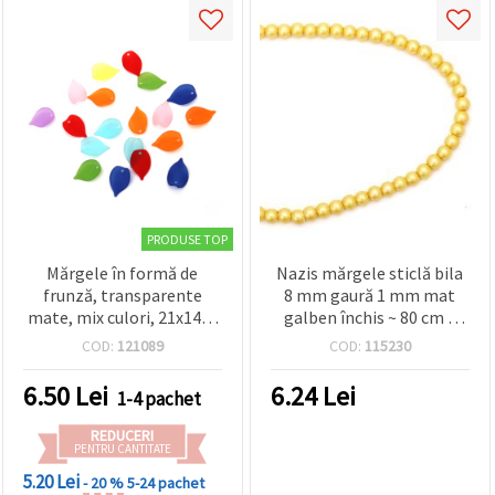
conținut și
reclame
mai
relevante,
inclusiv cu
ajutorul
partenerilor
noștri de
analiză și
marketing.
Puteți fi de
acord să
utilizați
PRODUSE TOP
toate
Mărgele în formă de
Nazis mărgele sticlă bila
cookie -
urile făcând
frunză, transparente
8 mm gaură 1 mm mat
clic pe
mate, mix culori, 21x14x5
galben închis ~ 80 cm ~
"acceptati
mm, gaură 1,5 mm, 50 g
100 bucăți
toate!" Sau
COD:
121089
COD:
115230
(~170 buc) – Accente
să vă
indicați
vibrante inspirate de
6.50
Lei
6.24
Lei
1-4 pachet
preferințele
natură pentru bijuterii și
în setări
creații handmade
selectând
REDUCERI
un tip de
PENTRU CANTITATE
cookie -uri
5.20 Lei
- 20 %
5-24 pachet
dat și