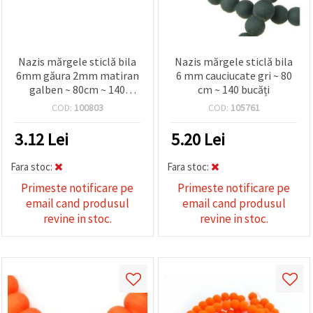
Nazis mărgele sticlă bila
Nazis mărgele sticlă bila
6mm găura 2mm matiran
6 mm cauciucate gri ~ 80
galben ~ 80cm ~ 140
cm ~ 140 bucăți
bucăți
COD:
100803
COD:
105761
3.12
Lei
5.20
Lei
Fara stoc:
Fara stoc:
Primeste notificare pe
Primeste notificare pe
email cand produsul
email cand produsul
revine in stoc.
revine in stoc.