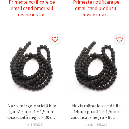
Primeste notificare pe
Primeste notificare pe
email cand produsul
email cand produsul
revine in stoc.
revine in stoc.
Nazis mărgele sticlă bila
Nazis mărgele sticlă bila
gaură 6 mm 1 ~ 1,5 mm
14mm gaură 1 ~ 1,5mm
cauciucată negru ~ 80 cm
cauciucată negru ~ 80cm ~
~ 140 bucăți
60 bucăți
COD:
105427
COD:
105441