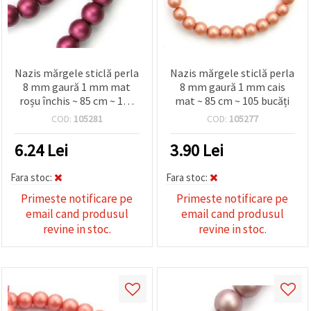
Nazis mărgele sticlă perla
Nazis mărgele sticlă perla
8 mm gaură 1 mm mat
8 mm gaură 1 mm cais
roșu închis ~ 85 cm ~ 105
mat ~ 85 cm ~ 105 bucăți
bucăți
COD:
105281
COD:
105277
6.24
Lei
3.90
Lei
Fara stoc:
Fara stoc:
Primeste notificare pe
Primeste notificare pe
email cand produsul
email cand produsul
revine in stoc.
revine in stoc.