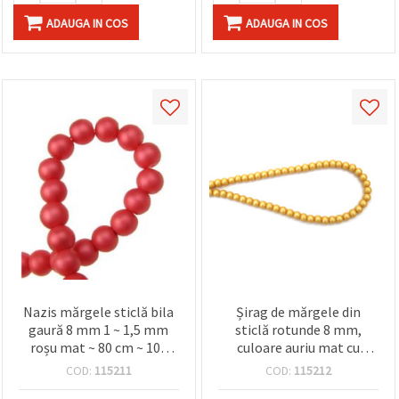
ADAUGA IN COS
ADAUGA IN COS
Nazis mărgele sticlă bila
Șirag de mărgele din
gaură 8 mm 1 ~ 1,5 mm
sticlă rotunde 8 mm,
roșu mat ~ 80 cm ~ 106
culoare auriu mat cu
bucăți
acoperire perlată, gaură 1
COD:
115211
COD:
115212
mm, ~80 cm (~115 buc),