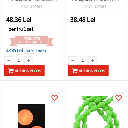
mixte, 12 mm, gaură 1
mat curcubeu ~ 38 bucăți
COD:
100958
COD:
100956
mm, ~38 buc., materiale
pentru bijuterii DIY
48.36
Lei
38.48
Lei
pentru 1 set
REDUCERI
PENTRU CANTITATE
33.85 Lei
- 30 %
2 set +
ADAUGA IN COS
ADAUGA IN COS