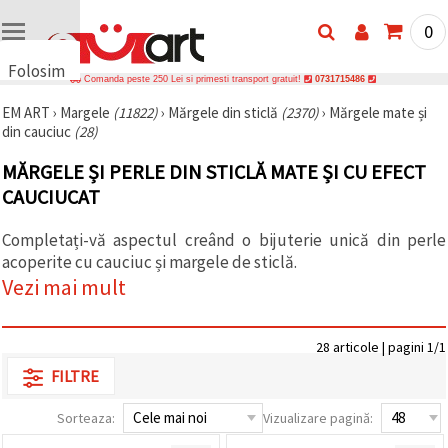
0
Folosim
Comanda peste 250 Lei si primesti transport gratuit!
0731715486
cookie-
EM ART
›
Margele
(11822)
›
Mărgele din sticlă
(2370)
›
Mărgele mate și
uri
din cauciuc
(28)
🍪 Folosim
cookie-uri
MĂRGELE ȘI PERLE DIN STICLĂ MATE ȘI CU EFECT
și
tehnologii
CAUCIUCAT
similare
pentru a
Completați-vă aspectul creând o bijuterie unică din perle
asigura
funcționarea
acoperite cu cauciuc și margele de sticlă.
corectă a
Vezi mai mult
site-ului,
pentru a vă
îmbunătăți
experiența
28 articole | pagini 1/1
și, cu
acordul
FILTRE
dumneavoastră,
pentru a
analiza
Sorteaza:
Vizualizare pagină:
traficul și a
afișa