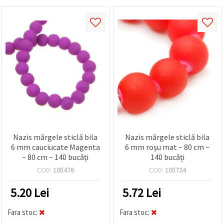
Nazis mărgele sticlă bila
Nazis mărgele sticlă bila
6 mm cauciucate Magenta
6 mm roșu mat ~ 80 cm ~
~ 80 cm ~ 140 bucăți
140 bucăți
COD:
105476
COD:
105724
5.20
Lei
5.72
Lei
Fara stoc:
Fara stoc: