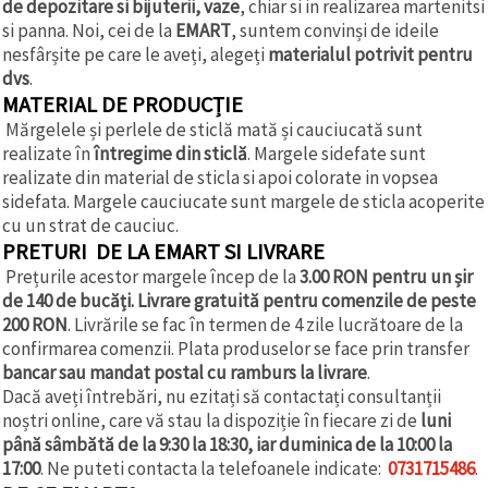
de depozitare si bijuterii, vaze
, chiar si in realizarea martenitsi
si panna. Noi, cei de la
EMART
, suntem convinși de ideile
nesfârșite pe care le aveți, alegeți
materialul potrivit pentru
dvs
.
MATERIAL DE PRODUCȚIE
Mărgelele și perlele de sticlă mată și cauciucată sunt
realizate în
întregime din sticlă
. Margele sidefate sunt
realizate din material de sticla si apoi colorate in vopsea
sidefata. Margele cauciucate sunt margele de sticla acoperite
cu un strat de cauciuc.
PRETURI DE LA EMART SI LIVRARE
Prețurile acestor margele încep de la
3.00 RON pentru un șir
de 140 de bucăți. Livrare gratuită pentru comenzile de peste
200 RON
. Livrările se fac în termen de 4 zile lucrătoare de la
confirmarea comenzii. Plata produselor se face prin transfer
bancar sau mandat postal cu ramburs la livrare
.
Dacă aveți întrebări, nu ezitați să contactați consultanții
noștri online, care vă stau la dispoziție în fiecare zi de
luni
până sâmbătă de la 9:30 la 18:30, iar duminica de la 10:00 la
17:00
. Ne puteti contacta la telefoanele indicate:
0731715486
.