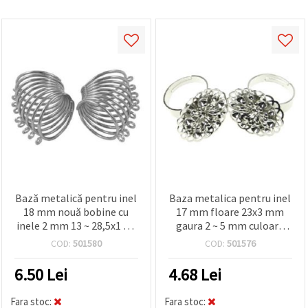
Bază metalică pentru inel
Baza metalica pentru inel
18 mm nouă bobine cu
17 mm floare 23x3 mm
inele 2 mm 13 ~ 28,5x1 ~ 2
gaura 2 ~ 5 mm culoare
mm culoare argintiu -4
argintiu -2 bucati
COD:
501580
COD:
501576
bucăți
6.50
Lei
4.68
Lei
Fara stoc:
Fara stoc: