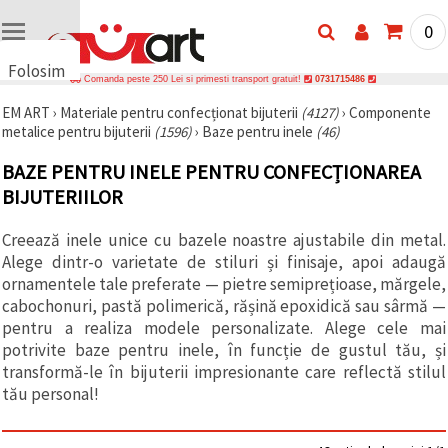
0
Folosim
Comanda peste 250 Lei si primesti transport gratuit!
0731715486
cookie-
EM ART
›
Materiale pentru confecționat bijuterii
(4127)
›
Componente
uri
metalice pentru bijuterii
(1596)
›
Baze pentru inele
(46)
🍪 Folosim
cookie-uri
BAZE PENTRU INELE PENTRU CONFECȚIONAREA
și
tehnologii
BIJUTERIILOR
similare
pentru a
Creează inele unice cu bazele noastre ajustabile din metal.
asigura
funcționarea
Alege dintr-o varietate de stiluri și finisaje, apoi adaugă
corectă a
ornamentele tale preferate — pietre semiprețioase, mărgele,
site-ului,
pentru a vă
cabochonuri, pastă polimerică, rășină epoxidică sau sârmă —
îmbunătăți
pentru a realiza modele personalizate. Alege cele mai
experiența
potrivite baze pentru inele, în funcție de gustul tău, și
și, cu
acordul
transformă-le în bijuterii impresionante care reflectă stilul
dumneavoastră,
tău personal!
pentru a
analiza
traficul și a
afișa