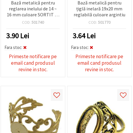
Bază metalică pentru
Bază metalică pentru
reglarea inelului de 14 ~
țiglă inelară 19x20 mm
16 mm culoare SORTIT -5
reglabilă culoare argintiu
bucăți
COD:
501740
COD:
501770
3.90
Lei
3.64
Lei
Fara stoc:
Fara stoc:
Primeste notificare pe
Primeste notificare pe
email cand produsul
email cand produsul
revine in stoc.
revine in stoc.