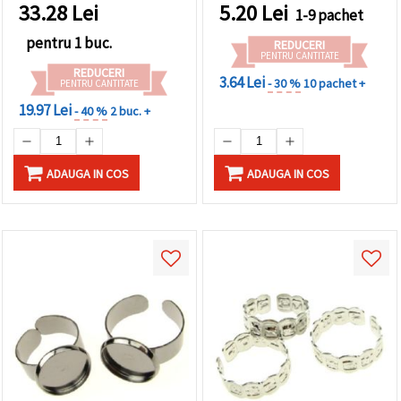
bijuteriilor handmade,
făcând clic
33.28
Lei
5.20
Lei
1-9 pachet
charm-uri și accesorii DIY
pe butonul
"Salvați"
pentru 1 buc.
REDUCERI
PENTRU CANTITATE
REDUCERI
3.64 Lei
Аcceptati
- 30 %
10 pachet +
PENTRU CANTITATE
toate!
19.97 Lei
- 40 %
2 buc. +
Setări
ADAUGA IN COS
ADAUGA IN COS