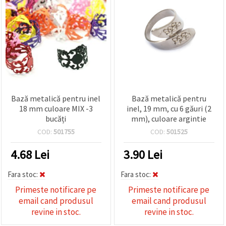
Bază metalică pentru inel
Bază metalică pentru
18 mm culoare MIX -3
inel, 19 mm, cu 6 găuri (2
bucăți
mm), culoare argintie
COD:
501755
COD:
501525
4.68
Lei
3.90
Lei
Fara stoc:
Fara stoc:
Primeste notificare pe
Primeste notificare pe
email cand produsul
email cand produsul
revine in stoc.
revine in stoc.