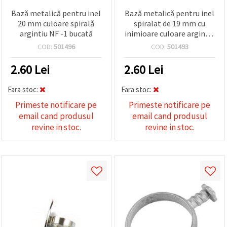
Bază metalică pentru inel
Bază metalică pentru inel
20 mm culoare spirală
spiralat de 19 mm cu
argintiu NF -1 bucată
inimioare culoare argintiu
NF -1 bucată
COD:
501496
COD:
501493
2.60
Lei
2.60
Lei
Fara stoc:
Fara stoc:
Primeste notificare pe
Primeste notificare pe
email cand produsul
email cand produsul
revine in stoc.
revine in stoc.