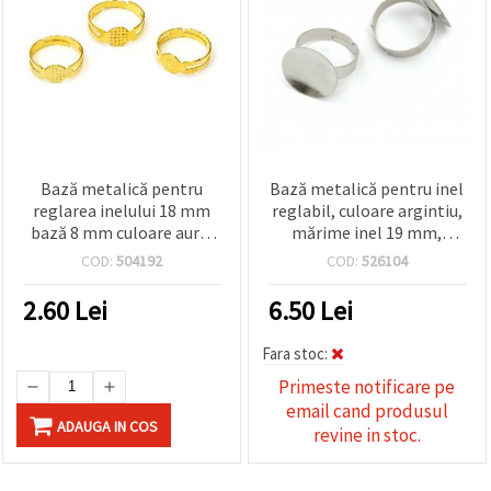
Bază metalică pentru
Bază metalică pentru inel
reglarea inelului 18 mm
reglabil, culoare argintiu,
bază 8 mm culoare auriu
mărime inel 19 mm,
-10 bucăți
platou 18 mm, accesorii
COD:
504192
COD:
526104
pentru bijuterii handmade
– set 5 bucăți
2.60
Lei
6.50
Lei
Fara stoc:
Primeste notificare pe
email cand produsul
ADAUGA IN COS
revine in stoc.