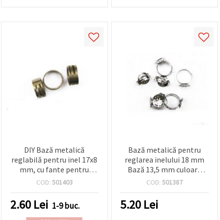
DIY Bază metalică
Bază metalică pentru
reglabilă pentru inel 17x8
reglarea inelului 18 mm
mm, cu fante pentru
Bază 13,5 mm culoare
deschiderea inelelor de
argintiu -10 bucăți
COD:
501403
COD:
501387
legătură, argintiu
2.60
Lei
5.20
Lei
1-9 buc.