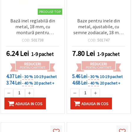
PRODUSE TOP
Bază inel reglabilă din
Baze pentru inele din
metal, 18 mm, cu
metal, ajustabile, cu
montură pentru
semne zodiacale, 18 mm,
cabochon de 12 mm, ton
ton argintiu – 10 bucăți
COD:
501738
COD:
501747
argintiu – set 5 bucăți
6.24
Lei
7.80
Lei
1-9 pachet
1-9 pachet
REDUCERI
REDUCERI
PENTRU CANTITATE
PENTRU CANTITATE
4.37 Lei
5.46 Lei
- 30 %
10-19 pachet
- 30 %
10-19 pachet
3.74 Lei
4.68 Lei
- 40 %
20 pachet +
- 40 %
20 pachet +
ADAUGA IN COS
ADAUGA IN COS