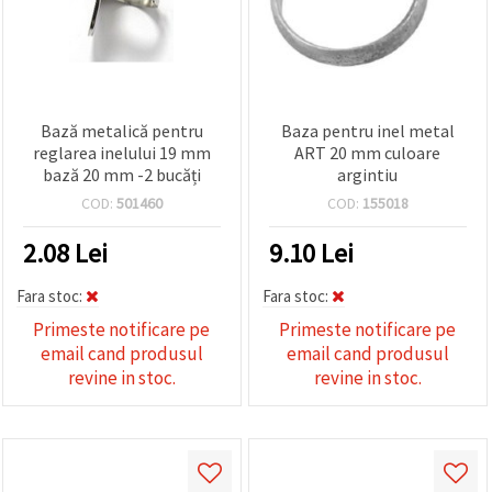
Bază metalică pentru
Baza pentru inel metal
reglarea inelului 19 mm
ART 20 mm culoare
bază 20 mm -2 bucăți
argintiu
COD:
501460
COD:
155018
2.08
Lei
9.10
Lei
Fara stoc:
Fara stoc:
Primeste notificare pe
Primeste notificare pe
email cand produsul
email cand produsul
revine in stoc.
revine in stoc.