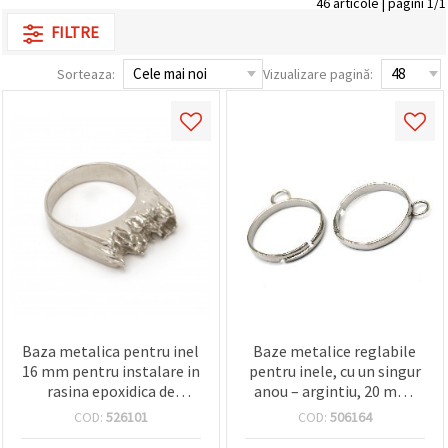
46 articole | pagini 1/1
conținut și
FILTRE
reclame
mai
relevante,
Sorteaza:
Vizualizare pagină:
inclusiv cu
ajutorul
partenerilor
noștri de
analiză și
marketing.
Puteți fi de
acord să
utilizați
toate
cookie -
urile făcând
clic pe
"acceptati
toate!" Sau
să vă
indicați
Baza metalica pentru inel
Baze metalice reglabile
preferințele
16 mm pentru instalare in
pentru inele, cu un singur
în setări
rasina epoxidica de
anou – argintiu, 20 mm,
selectând
un tip de
culoare argintiu
set 10 buc – ideale pentru
COD:
526101
COD:
506164
cookie -uri
confecționarea
dat și