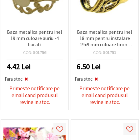
Baza metalica pentru inel
Baza metalica pentru inel
19 mm culoare auriu -4
18 mm pentru instalare
bucati
19x9 mm culoare bronz
antic
COD:
501756
COD:
501751
4.42
Lei
6.50
Lei
Fara stoc:
Fara stoc:
Primeste notificare pe
Primeste notificare pe
email cand produsul
email cand produsul
revine in stoc.
revine in stoc.