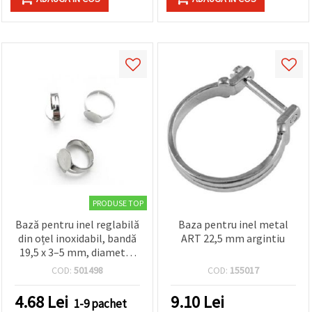
PRODUSE TOP
Bază pentru inel reglabilă
Baza pentru inel metal
din oțel inoxidabil, bandă
ART 22,5 mm argintiu
19,5 x 3–5 mm, diametru
interior 18 mm, platou 12
COD:
501498
COD:
155017
mm, ton argintiu – 2 buc.
4.68
Lei
9.10
Lei
1-9 pachet