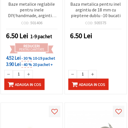
Baze metalice reglabile
Baza metalica pentru inel
pentru inele
argintiu de 18 mm cu
DIY/handmade, argintiu,
pieptene dublu -10 bucati
18 mm, cu 1 conector tip
COD:
501406
COD:
505575
pieptene (3 găuri) – 10
bucăți
6.50
Lei
6.50
Lei
1-9 pachet
REDUCERI
PENTRU CANTITATE
4.52 Lei
- 30 %
10-19 pachet
3.90 Lei
- 40 %
20 pachet +
ADAUGA IN COS
ADAUGA IN COS