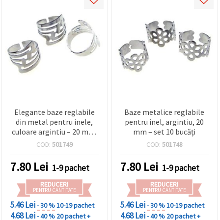
Elegante baze reglabile
Baze metalice reglabile
din metal pentru inele,
pentru inel, argintiu, 20
culoare argintiu – 20 mm,
mm – set 10 bucăți
set 10 bucăți – perfecte
COD:
501749
COD:
501748
pentru bijuterii
handmade, accesorii
7.80
Lei
7.80
Lei
1-9 pachet
1-9 pachet
fashion și proiecte DIY
creative
REDUCERI
REDUCERI
PENTRU CANTITATE
PENTRU CANTITATE
5.46 Lei
5.46 Lei
- 30 %
10-19 pachet
- 30 %
10-19 pachet
4.68 Lei
4.68 Lei
- 40 %
20 pachet +
- 40 %
20 pachet +