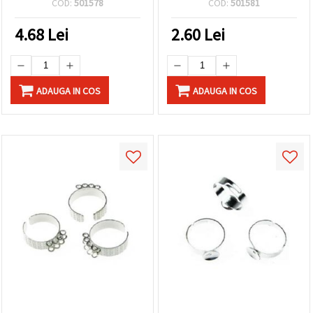
COD:
501578
COD:
501581
buc, pentru bijuterii
handmade
4.68
Lei
2.60
Lei
ADAUGA IN COS
ADAUGA IN COS