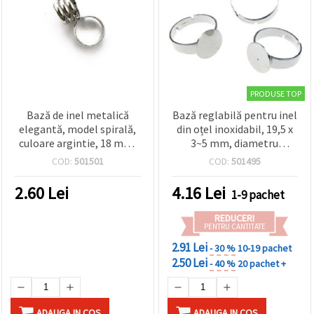
PRODUSE TOP
Bază de inel metalică
Bază reglabilă pentru inel
elegantă, model spirală,
din oțel inoxidabil, 19,5 x
culoare argintie, 18 mm,
3~5 mm, diametru
NF – 1 buc., ideală pentru
interior 18 mm, bază 10
COD:
501501
COD:
501495
bijuterii handmade DIY
mm, culoare argintie - 2
bucăți
2.60
Lei
4.16
Lei
1-9 pachet
REDUCERI
PENTRU CANTITATE
2.91 Lei
- 30 %
10-19 pachet
2.50 Lei
- 40 %
20 pachet +
ADAUGA IN COS
ADAUGA IN COS