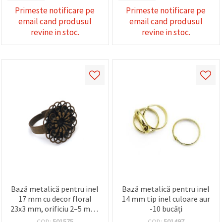
Primeste notificare pe
Primeste notificare pe
email cand produsul
email cand produsul
revine in stoc.
revine in stoc.
Bază metalică pentru inel
Bază metalică pentru inel
17 mm cu decor floral
14 mm tip inel culoare aur
23x3 mm, orificiu 2–5 mm,
-10 bucăți
culoare aur antic
COD:
501575
COD:
501497