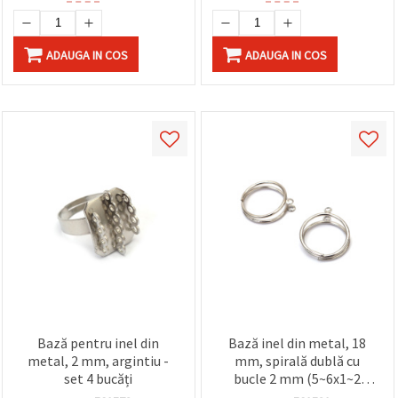
ADAUGA IN COS
ADAUGA IN COS
Bază pentru inel din
Bază inel din metal, 18
metal, 2 mm, argintiu -
mm, spirală dublă cu
set 4 bucăți
bucle 2 mm (5~6x1~2
mm), culoare argintie – 4