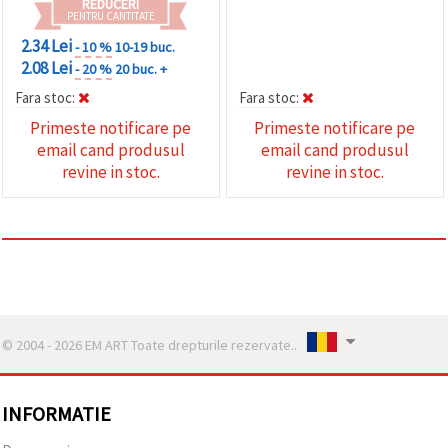
REDUCERI
PENTRU CANTITATE
2.34 Lei
- 10 %
10-19 buc.
2.08 Lei
- 20 %
20 buc. +
Fara stoc:
Fara stoc:
Primeste notificare pe
Primeste notificare pe
email cand produsul
email cand produsul
revine in stoc.
revine in stoc.
© 2004 - 2026 EM ART Toate drepturile rezervate..
INFORMATIE