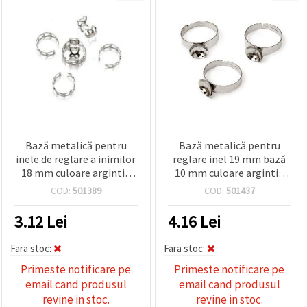
Bază metalică pentru
Bază metalică pentru
inele de reglare a inimilor
reglare inel 19 mm bază
18 mm culoare argintiu
10 mm culoare argintiu
-10 bucăți
-10 bucăți
COD:
501389
COD:
501437
3.12
Lei
4.16
Lei
Fara stoc:
Fara stoc:
Primeste notificare pe
Primeste notificare pe
email cand produsul
email cand produsul
revine in stoc.
revine in stoc.