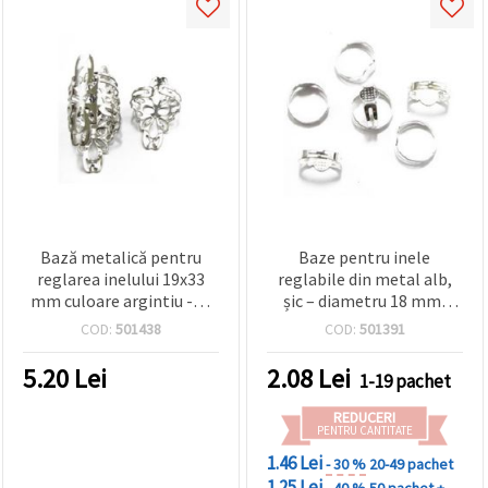
Bază metalică pentru
Baze pentru inele
reglarea inelului 19x33
reglabile din metal alb,
mm culoare argintiu -10
șic – diametru 18 mm,
bucăți
platou 8 mm, 10 buc. –
COD:
501438
COD:
501391
perfecte pentru bijuterii
handmade, accesorii
5.20
Lei
2.08
Lei
1-19 pachet
fashion și proiecte DIY
REDUCERI
PENTRU CANTITATE
1.46 Lei
- 30 %
20-49 pachet
1.25 Lei
- 40 %
50 pachet +