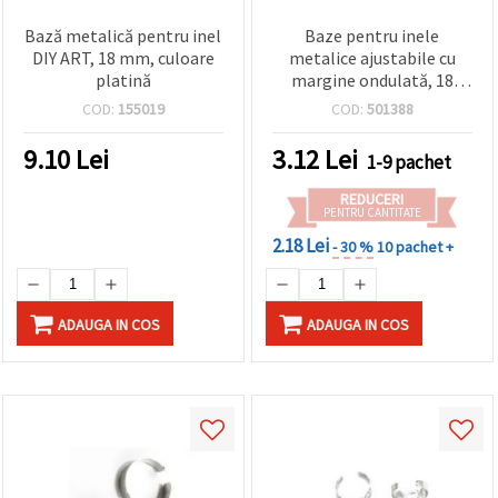
Bază metalică pentru inel
Baze pentru inele
DIY ART, 18 mm, culoare
metalice ajustabile cu
platină
margine ondulată, 18
mm, culoare argintie - set
COD:
155019
COD:
501388
10 buc.
9.10
Lei
3.12
Lei
1-9 pachet
REDUCERI
PENTRU CANTITATE
2.18 Lei
- 30 %
10 pachet +
ADAUGA IN COS
ADAUGA IN COS