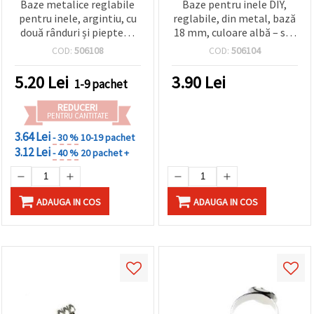
Baze metalice reglabile
Baze pentru inele DIY,
pentru inele, argintiu, cu
reglabile, din metal, bază
două rânduri și pieptene
18 mm, culoare albă – set
cu patru dinți, set 10
10 bucăți
COD:
506108
COD:
506104
bucăți
5.20
Lei
3.90
Lei
1-9 pachet
REDUCERI
PENTRU CANTITATE
3.64 Lei
- 30 %
10-19 pachet
3.12 Lei
- 40 %
20 pachet +
ADAUGA IN COS
ADAUGA IN COS