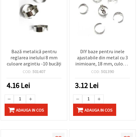
Bază metalică pentru
DIY baze pentru inele
reglarea inelului 8 mm
ajustabile din metal cu 3
culoare argintiu -10 bucăți
inimioare, 18 mm, culoare
argintie, set 10 buc.
COD:
501407
COD:
501390
4.16
Lei
3.12
Lei
ADAUGA IN COS
ADAUGA IN COS