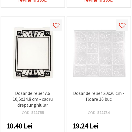
Dosar de relief A6
Dosar de relief 20x20 cm -
10,5x14,8 cm - cadru
floare 16 buc
dreptunghiular
COD:
822766
COD:
822734
10.40
Lei
19.24
Lei