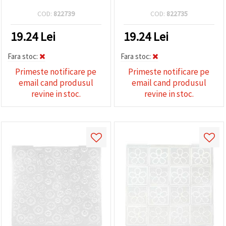
COD:
822739
COD:
822735
19.24
Lei
19.24
Lei
Fara stoc:
Fara stoc:
Primeste notificare pe
Primeste notificare pe
email cand produsul
email cand produsul
revine in stoc.
revine in stoc.