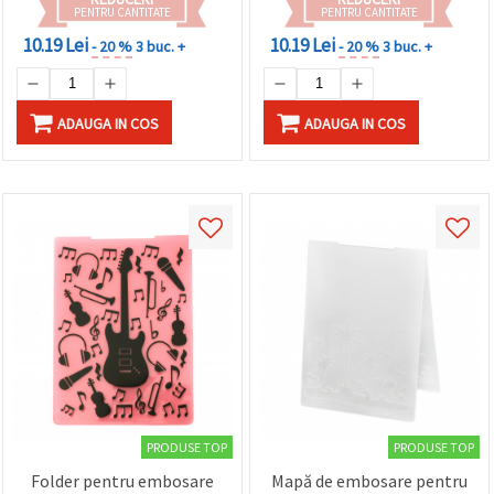
făcând clic
PENTRU CANTITATE
PENTRU CANTITATE
pe butonul
10.19 Lei
10.19 Lei
"Salvați"
- 20 %
3 buc. +
- 20 %
3 buc. +
Аcceptati
ADAUGA IN COS
ADAUGA IN COS
toate!
Setări
PRODUSE TOP
PRODUSE TOP
Folder pentru embosare
Mapă de embosare pentru