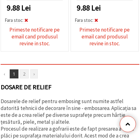
9.88
Lei
9.88
Lei
Fara stoc:
Fara stoc:
Primeste notificare pe
Primeste notificare pe
email cand produsul
email cand produsul
revine in stoc.
revine in stoc.
‹
1
2
›
DOSARE DE RELIEF
Dosarele de relief pentru embosing sunt numite astfel
datorită tehnicii de decorare în sine - embosarea. Aplicația sa
este de a crea relief pe diverse suprafețe precum hârtie,
țesătură, piele, metal și altele.
Procesul de realizare a gofrarii este de fapt presarea a două
plăci pe suprafața materialului dorit. Acest mod de a crea