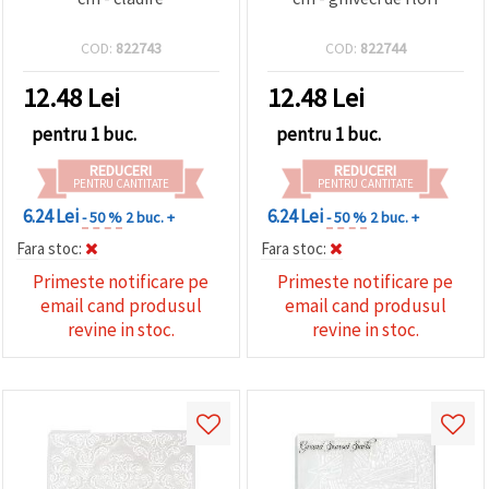
COD:
822743
COD:
822744
12.48
Lei
12.48
Lei
pentru 1 buc.
pentru 1 buc.
REDUCERI
REDUCERI
PENTRU CANTITATE
PENTRU CANTITATE
6.24 Lei
6.24 Lei
- 50 %
2 buc. +
- 50 %
2 buc. +
Fara stoc:
Fara stoc:
Primeste notificare pe
Primeste notificare pe
email cand produsul
email cand produsul
revine in stoc.
revine in stoc.