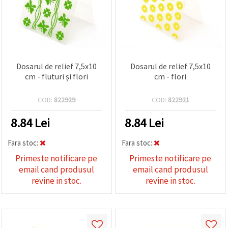
Dosarul de relief 7,5x10
Dosarul de relief 7,5x10
cm - fluturi și flori
cm - flori
COD:
822929
COD:
822921
8.84
Lei
8.84
Lei
Fara stoc:
Fara stoc:
Primeste notificare pe
Primeste notificare pe
email cand produsul
email cand produsul
revine in stoc.
revine in stoc.