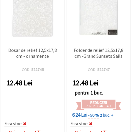
Dosar de relief 12,5x17,8
Folder de relief 12,5x17,8
cm - ornamente
cm -Grand Sunsets Sails
COD:
822746
COD:
822747
12.48
Lei
12.48
Lei
pentru 1 buc.
REDUCERI
PENTRU CANTITATE
6.24 Lei
- 50 %
2 buc. +
Fara stoc:
Fara stoc: