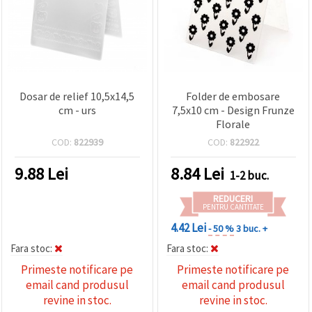
Dosar de relief 10,5x14,5
Folder de embosare
cm - urs
7,5x10 cm - Design Frunze
Florale
COD:
822939
COD:
822922
9.88
Lei
8.84
Lei
1-2 buc.
REDUCERI
PENTRU CANTITATE
4.42 Lei
- 50 %
3 buc. +
Fara stoc:
Fara stoc:
Primeste notificare pe
Primeste notificare pe
email cand produsul
email cand produsul
revine in stoc.
revine in stoc.