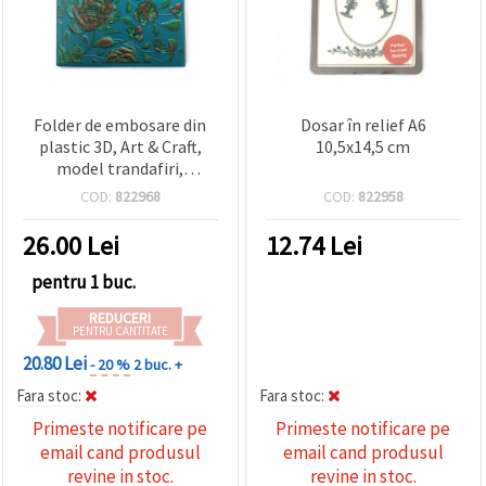
Folder de embosare din
Dosar în relief A6
plastic 3D, Art & Craft,
10,5x14,5 cm
model trandafiri,
12,5x17,5 cm
COD:
822968
COD:
822958
26.00
Lei
12.74
Lei
pentru 1 buc.
REDUCERI
PENTRU CANTITATE
20.80 Lei
- 20 %
2 buc. +
Fara stoc:
Fara stoc:
Primeste notificare pe
Primeste notificare pe
email cand produsul
email cand produsul
revine in stoc.
revine in stoc.