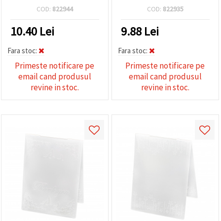
COD:
822944
COD:
822935
10.40
Lei
9.88
Lei
Fara stoc:
Fara stoc:
Primeste notificare pe
Primeste notificare pe
email cand produsul
email cand produsul
revine in stoc.
revine in stoc.