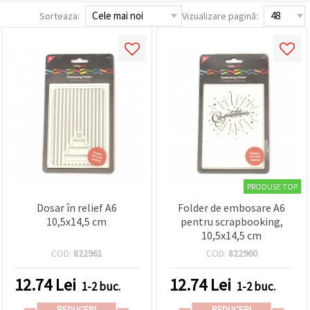
conținut și
Sorteaza:
Vizualizare pagină:
reclame
mai
relevante,
inclusiv cu
ajutorul
partenerilor
noștri de
analiză și
marketing.
Puteți fi de
acord să
utilizați
toate
cookie -
urile făcând
PRODUSE TOP
clic pe
"acceptati
Dosar în relief A6
Folder de embosare A6
toate!" Sau
10,5x14,5 cm
pentru scrapbooking,
să vă
10,5x14,5 cm
indicați
preferințele
COD:
822961
COD:
822960
în setări
selectând
12.74
Lei
12.74
Lei
un tip de
1-2 buc.
1-2 buc.
cookie -uri
dat și
REDUCERI
REDUCERI