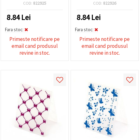
COD:
822925
COD:
822926
8.84
Lei
8.84
Lei
Fara stoc:
Fara stoc:
Primeste notificare pe
Primeste notificare pe
email cand produsul
email cand produsul
revine in stoc.
revine in stoc.