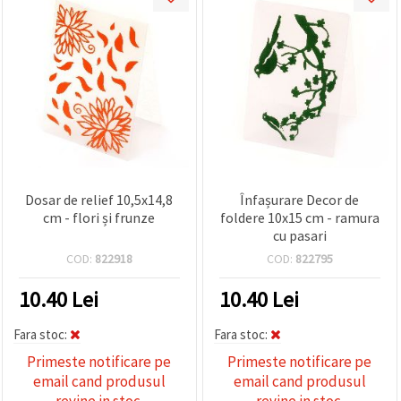
Dosar de relief 10,5x14,8
Înfașurare Decor de
cm - flori și frunze
foldere 10x15 cm - ramura
cu pasari
COD:
822918
COD:
822795
10.40
Lei
10.40
Lei
Fara stoc:
Fara stoc:
Primeste notificare pe
Primeste notificare pe
email cand produsul
email cand produsul
revine in stoc.
revine in stoc.