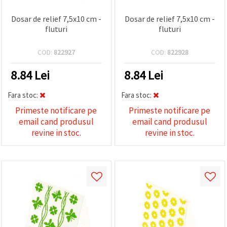
Dosar de relief 7,5x10 cm -
Dosar de relief 7,5x10 cm -
fluturi
fluturi
COD:
822927
COD:
822928
8.84
Lei
8.84
Lei
Fara stoc:
Fara stoc:
Primeste notificare pe
Primeste notificare pe
email cand produsul
email cand produsul
revine in stoc.
revine in stoc.