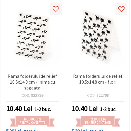
Rama folderului de relief
Rama folderului de relief
10.5x14.8 cm - inima cu
10.5x14.8 cm - flori
sageata
COD:
822799
COD:
822798
10.40
Lei
10.40
Lei
1-2 buc.
1-2 buc.
REDUCERI
REDUCERI
PENTRU CANTITATE
PENTRU CANTITATE