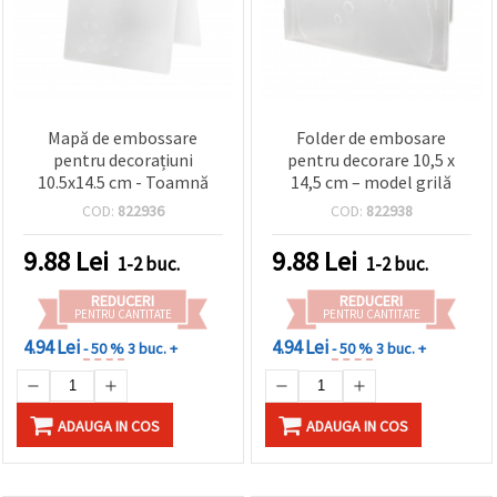
Mapă de embossare
Folder de embosare
pentru decorațiuni
pentru decorare 10,5 x
10.5x14.5 cm - Toamnă
14,5 cm – model grilă
COD:
822936
COD:
822938
9.88
Lei
9.88
Lei
1-2 buc.
1-2 buc.
REDUCERI
REDUCERI
PENTRU CANTITATE
PENTRU CANTITATE
4.94 Lei
4.94 Lei
- 50 %
3 buc. +
- 50 %
3 buc. +
ADAUGA IN COS
ADAUGA IN COS