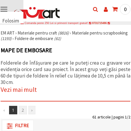
0
Folosim
Comanda peste 250 Lei si primesti transport gratuit!
0731715486
cookie-
EM ART
›
Materiale pentru craft
(8816)
›
Materiale pentru scrapbooking
uri
(1193)
›
Foldere de embosare
(61)
🍪 Folosim
cookie-uri
MAPE DE EMBOSARE
și
tehnologii
similare
Folderele de înfășurare pe care le puteți crea cu gravare vor
pentru a
evidenția orice card sau proiect. În acest grup veți găsi peste
asigura
funcționarea
60 de tipuri de foldere în relief cu lățimea de 10,5 cm până la
corectă a
30 cm.
site-ului,
Vezi mai mult
pentru a vă
îmbunătăți
experiența
și, cu
acordul
‹
1
2
›
dumneavoastră,
pentru a
61 articole | pagini 1/2
analiza
FILTRE
traficul și a
afișa