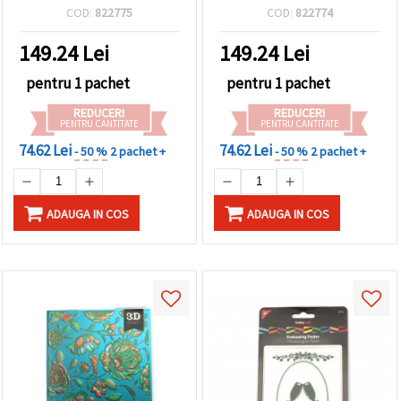
modele cu 12 inscripții
modele cu 12 inscripții
COD:
822775
COD:
822774
amovibile
amovibile
149.24
Lei
149.24
Lei
pentru 1 pachet
pentru 1 pachet
REDUCERI
REDUCERI
PENTRU CANTITATE
PENTRU CANTITATE
74.62 Lei
74.62 Lei
- 50 %
2 pachet +
- 50 %
2 pachet +
ADAUGA IN COS
ADAUGA IN COS