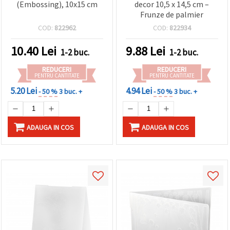
(Embossing), 10x15 cm
decor 10,5 x 14,5 cm –
Frunze de palmier
COD:
822962
COD:
822934
10.40
Lei
9.88
Lei
1-2 buc.
1-2 buc.
REDUCERI
REDUCERI
PENTRU CANTITATE
PENTRU CANTITATE
5.20 Lei
4.94 Lei
- 50 %
3 buc. +
- 50 %
3 buc. +
ADAUGA IN COS
ADAUGA IN COS