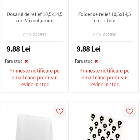
Dosarul de relief 10,5x14,5
Folder de relief 10,5x14,5
cm -Vă mulțumim
cm - stele
COD:
822932
COD:
822930
9.88
Lei
9.88
Lei
Fara stoc:
Fara stoc:
Primeste notificare pe
Primeste notificare pe
email cand produsul
email cand produsul
revine in stoc.
revine in stoc.