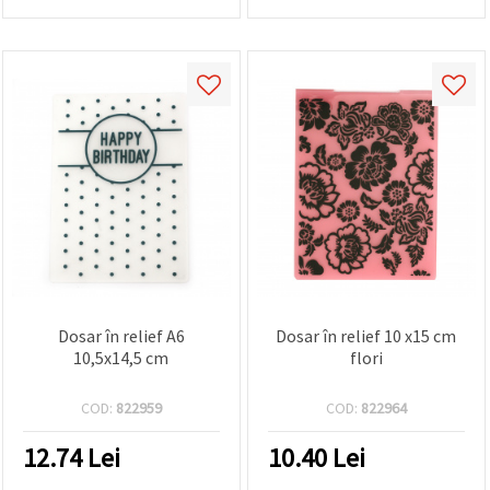
Dosar în relief A6
Dosar în relief 10 x15 cm
10,5x14,5 cm
flori
COD:
822959
COD:
822964
12.74
Lei
10.40
Lei