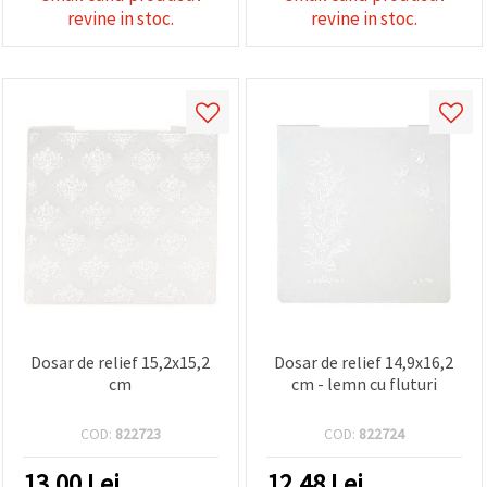
revine in stoc.
revine in stoc.
Dosar de relief 15,2x15,2
Dosar de relief 14,9x16,2
cm
cm - lemn cu fluturi
COD:
822723
COD:
822724
13.00
Lei
12.48
Lei