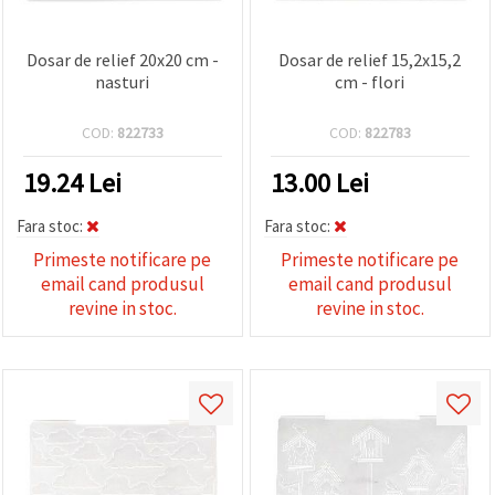
Dosar de relief 20x20 cm -
Dosar de relief 15,2x15,2
nasturi
cm - flori
COD:
822733
COD:
822783
19.24
Lei
13.00
Lei
Fara stoc:
Fara stoc:
Primeste notificare pe
Primeste notificare pe
email cand produsul
email cand produsul
revine in stoc.
revine in stoc.