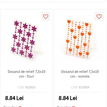
Dosarul de relief 7,5x10
Dosarul de relief 7,5x10
cm - flori
cm - inimile
COD:
822923
COD:
822924
8.84
Lei
8.84
Lei