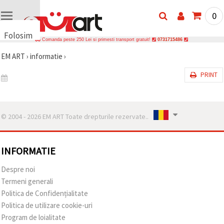
0
Folosim
Comanda peste 250 Lei si primesti transport gratuit!
0731715486
cookie-
EM ART
›
informatie
›
uri
🍪 Folosim
PRINT
cookie-uri
și
tehnologii
similare
pentru a
© 2004 - 2026 EM ART Toate drepturile rezervate..
asigura
funcționarea
corectă a
site-ului,
INFORMATIE
pentru a vă
îmbunătăți
experiența
Despre noi
și, cu
Termeni generali
acordul
dumneavoastră,
Politica de Confidențialitate
pentru a
Politica de utilizare cookie-uri
analiza
traficul și a
Program de loialitate
afișa