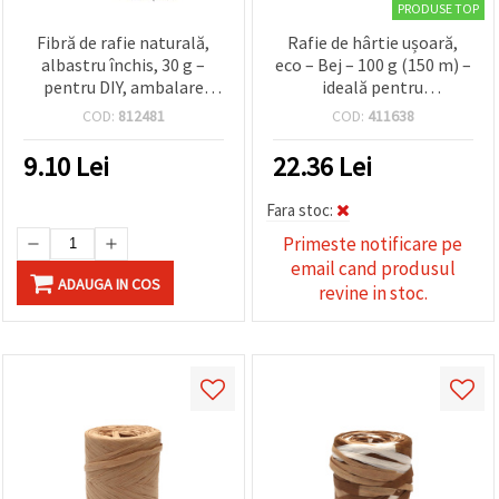
PRODUSE TOP
Fibră de rafie naturală,
Rafie de hârtie ușoară,
albastru închis, 30 g –
eco – Bej – 100 g (150 m) –
pentru DIY, ambalare
ideală pentru
cadouri, scrapbooking,
împachetare naturală a
COD:
812481
COD:
411638
handmade
cadourilor, împletituri și
decorațiuni DIY
9.10
Lei
22.36
Lei
Fara stoc:
Primeste notificare pe
email cand produsul
ADAUGA IN COS
revine in stoc.