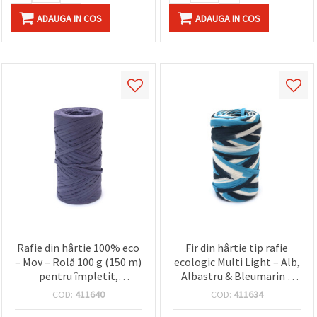
făcând clic
pe butonul
ADAUGA IN COS
ADAUGA IN COS
"Salvați"
Аcceptati
toate!
Setări
Rafie din hârtie 100% eco
Fir din hârtie tip rafie
– Mov – Rolă 100 g (150 m)
ecologic Multi Light – Alb,
pentru împletit,
Albastru & Bleumarin –
ambalare cadouri și
100 g (150 m) – Perfect
COD:
411640
COD:
411634
proiecte creative DIY
pentru împletituri