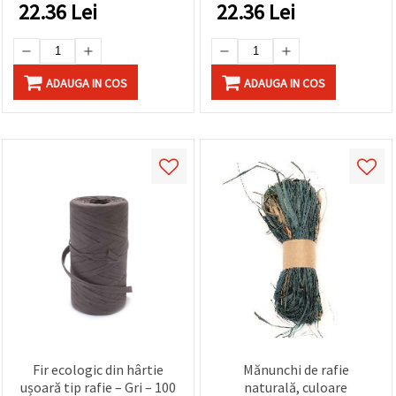
creative, împachetare
22.36
Lei
22.36
Lei
cadouri și decor DIY
ADAUGA IN COS
ADAUGA IN COS
Fir ecologic din hârtie
Mănunchi de rafie
ușoară tip rafie – Gri – 100
naturală, culoare