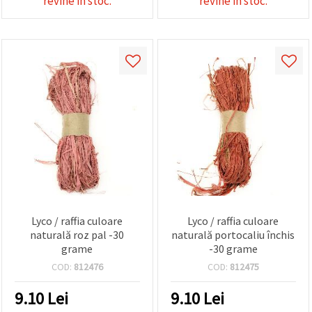
revine in stoc.
revine in stoc.
Lyco / raffia culoare
Lyco / raffia culoare
naturală roz pal -30
naturală portocaliu închis
grame
-30 grame
COD:
812476
COD:
812475
9.10
Lei
9.10
Lei