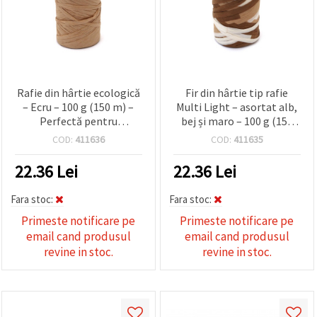
Rafie din hârtie ecologică
Fir din hârtie tip rafie
– Ecru – 100 g (150 m) –
Multi Light – asortat alb,
Perfectă pentru
bej și maro – 100 g (150
împachetare cadouri
m) – perfect pentru
COD:
411636
COD:
411635
naturale, țesut și
ambalare naturală de
decorațiuni DIY/handmade
cadouri, împletit și decor
22.36
Lei
22.36
Lei
DIY creativ
Fara stoc:
Fara stoc:
Primeste notificare pe
Primeste notificare pe
email cand produsul
email cand produsul
revine in stoc.
revine in stoc.