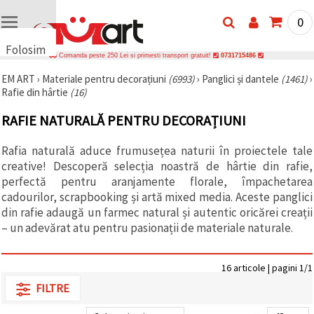
0
Folosim
Comanda peste 250 Lei si primesti transport gratuit!
0731715486
cookie-
EM ART
›
Materiale pentru decorațiuni
(6993)
›
Panglici și dantele
(1461)
›
uri
Rafie din hârtie
(16)
🍪 Folosim
cookie-uri
RAFIE NATURALĂ PENTRU DECORAȚIUNI
și
tehnologii
similare
Rafia naturală aduce frumusețea naturii în proiectele tale
pentru a
creative! Descoperă selecția noastră de hârtie din rafie,
asigura
funcționarea
perfectă pentru aranjamente florale, împachetarea
corectă a
cadourilor, scrapbooking și artă mixed media. Aceste panglici
site-ului,
din rafie adaugă un farmec natural și autentic oricărei creații
pentru a vă
îmbunătăți
– un adevărat atu pentru pasionații de materiale naturale.
experiența
și, cu
acordul
16 articole | pagini 1/1
dumneavoastră,
pentru a
FILTRE
analiza
traficul și a
afișa