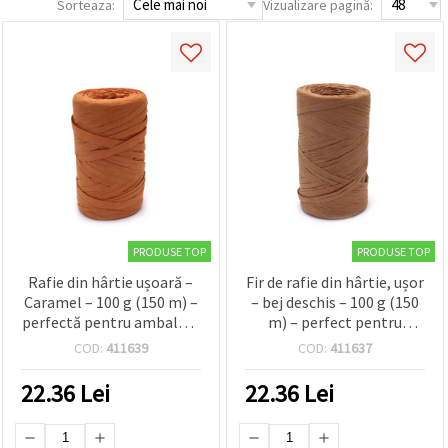
Sorteaza:
Vizualizare pagină:
conținut și
reclame
mai
relevante,
inclusiv cu
ajutorul
partenerilor
noștri de
analiză și
marketing.
Puteți fi de
acord să
utilizați
toate
cookie -
PRODUSE TOP
PRODUSE TOP
urile făcând
clic pe
Rafie din hârtie ușoară –
Fir de rafie din hârtie, ușor
"acceptati
Caramel – 100 g (150 m) –
– bej deschis – 100 g (150
toate!" Sau
perfectă pentru ambalare
m) – perfect pentru
să vă
naturală a cadourilor,
ambalare cadouri
indicați
COD:
411639
COD:
411637
preferințele
împletituri și decorațiuni
naturale, țesut și
în setări
DIY
decorațiuni DIY/handmade
22.36
Lei
22.36
Lei
selectând
un tip de
cookie -uri
dat și