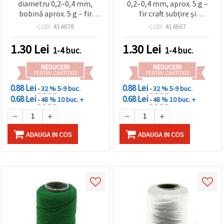
diametru 0,2–0,4 mm,
0,2–0,4 mm, aprox. 5 g –
bobină aprox. 5 g – fir
fir craft subțire și
hobby rezistent pentru
rezistent pentru mărgele,
COD:
414676
COD:
414867
înșirat mărgele, cusut,
bijuterii, cusut de mână,
realizare bijuterii,
broderie și proiecte DIY
1.30
Lei
1.30
Lei
1-4 buc.
1-4 buc.
macrame și broderie
REDUCERI
REDUCERI
PENTRU CANTITATE
PENTRU CANTITATE
0.88 Lei
0.88 Lei
- 32 %
5-9 buc.
- 32 %
5-9 buc.
0.68 Lei
0.68 Lei
- 48 %
10 buc. +
- 48 %
10 buc. +
ADAUGA IN COS
ADAUGA IN COS