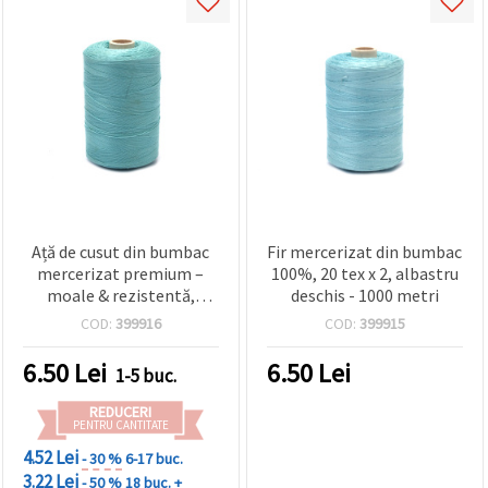
Ață de cusut din bumbac
Fir mercerizat din bumbac
mercerizat premium –
100%, 20 tex x 2, albastru
moale & rezistentă,
deschis - 1000 metri
albastru deschis, 20 Tex x
COD:
399916
COD:
399915
2, bobină de 1000 m
pentru cusături fine
6.50
Lei
6.50
Lei
1-5 buc.
REDUCERI
PENTRU CANTITATE
4.52 Lei
- 30 %
6-17 buc.
3.22 Lei
- 50 %
18 buc. +