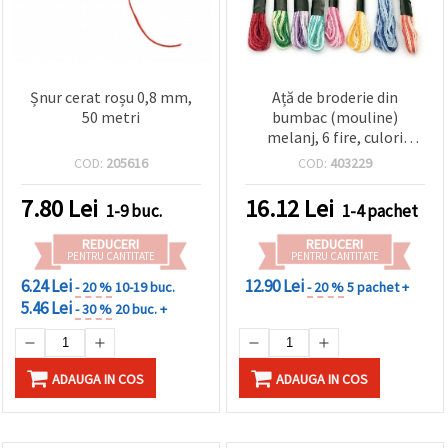
Șnur cerat roșu 0,8 mm,
Ață de broderie din
50 metri
bumbac (mouline)
melanj, 6 fire, culori
mixte, 8 m – pachet de 8
COD:
205616
COD:
403229
buc.
7.80
Lei
16.12
Lei
1-9 buc.
1-4 pachet
REDUCERI
REDUCERI
PENTRU CANTITATE
PENTRU CANTITATE
6.24 Lei
12.90 Lei
- 20 %
10-19 buc.
- 20 %
5 pachet +
5.46 Lei
- 30 %
20 buc. +
ADAUGA IN COS
ADAUGA IN COS