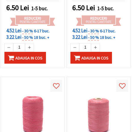
făcând clic
6.50
Lei
6.50
Lei
pe butonul
1-5 buc.
1-5 buc.
"Salvați"
REDUCERI
REDUCERI
PENTRU CANTITATE
PENTRU CANTITATE
Аcceptati
4.52 Lei
4.52 Lei
- 30 %
6-17 buc.
- 30 %
6-17 buc.
toate!
3.22 Lei
3.22 Lei
- 50 %
18 buc. +
- 50 %
18 buc. +
Setări
ADAUGA IN COS
ADAUGA IN COS