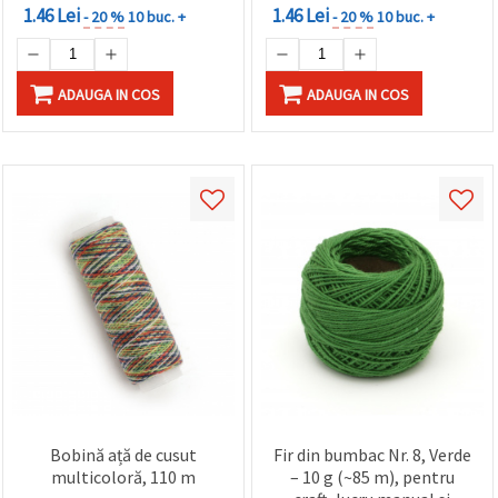
1.46 Lei
1.46 Lei
- 20 %
10 buc. +
- 20 %
10 buc. +
ADAUGA IN COS
ADAUGA IN COS
Bobină ață de cusut
Fir din bumbac Nr. 8, Verde
multicoloră, 110 m
– 10 g (~85 m), pentru