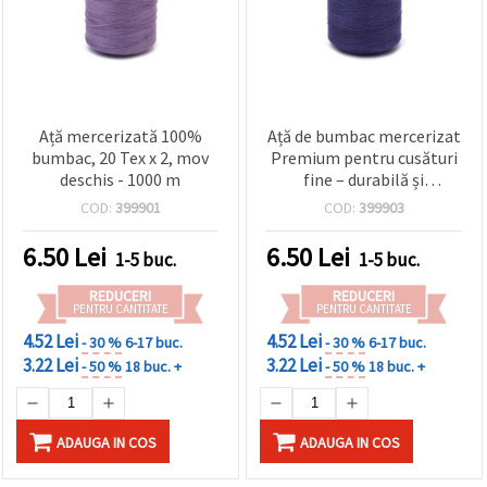
Ață mercerizată 100%
Ață de bumbac mercerizat
bumbac, 20 Tex x 2, mov
Premium pentru cusături
deschis - 1000 m
fine – durabilă și
elegantă, mov închis, 20
COD:
399901
COD:
399903
Tex x 2, bobină 1000 m
6.50
Lei
6.50
Lei
1-5 buc.
1-5 buc.
REDUCERI
REDUCERI
PENTRU CANTITATE
PENTRU CANTITATE
4.52 Lei
4.52 Lei
- 30 %
6-17 buc.
- 30 %
6-17 buc.
3.22 Lei
3.22 Lei
- 50 %
18 buc. +
- 50 %
18 buc. +
ADAUGA IN COS
ADAUGA IN COS