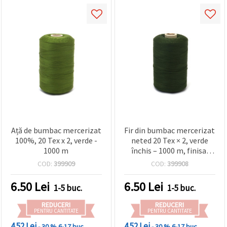
Ață de bumbac mercerizat
Fir din bumbac mercerizat
100%, 20 Tex x 2, verde -
neted 20 Tex × 2, verde
1000 m
închis – 1000 m, finisaj
lucios și rezistent
COD:
399909
COD:
399908
6.50
Lei
6.50
Lei
1-5 buc.
1-5 buc.
REDUCERI
REDUCERI
PENTRU CANTITATE
PENTRU CANTITATE
4.52 Lei
4.52 Lei
- 30 %
6-17 buc.
- 30 %
6-17 buc.