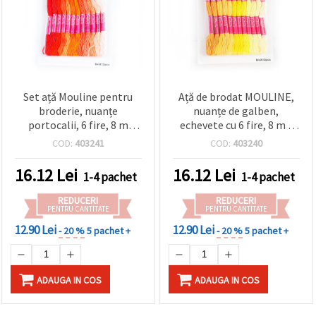
Set ață Mouline pentru
Ață de brodat MOULINE,
broderie, nuanțe
nuanțe de galben,
portocalii, 6 fire, 8 m
echevete cu 6 fire, 8 m -
fiecare - 12 buc.
pachet de 12 bucăți
COD:
403241
COD:
403240
16.12
Lei
16.12
Lei
1-4 pachet
1-4 pachet
REDUCERI
REDUCERI
PENTRU CANTITATE
PENTRU CANTITATE
12.90 Lei
12.90 Lei
- 20 %
5 pachet +
- 20 %
5 pachet +
ADAUGA IN COS
ADAUGA IN COS