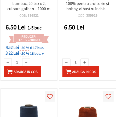
bumbac, 20 tex x 2,
100% pentru croitorie și
culoare galben – 1000 m
hobby, albastru închis –
5000 metri
COD:
399921
COD:
399929
6.50
Lei
6.50
Lei
1-5 buc.
REDUCERI
PENTRU CANTITATE
4.52 Lei
- 30 %
6-17 buc.
3.22 Lei
- 50 %
18 buc. +
ADAUGA IN COS
ADAUGA IN COS