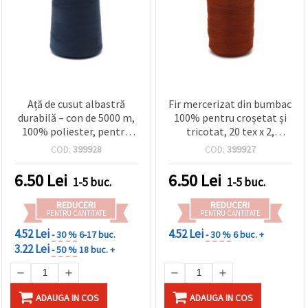
Ață de cusut albastră
Fir mercerizat din bumbac
durabilă – con de 5000 m,
100% pentru croșetat și
100% poliester, pentru
tricotat, 20 tex x 2,
rezultate profesionale
portocaliu închis, 1000 m
COD:
399928
COD:
399927
6.50
Lei
6.50
Lei
1-5 buc.
1-5 buc.
REDUCERI
REDUCERI
PENTRU CANTITATE
PENTRU CANTITATE
4.52 Lei
4.52 Lei
- 30 %
6-17 buc.
- 30 %
6 buc. +
3.22 Lei
- 50 %
18 buc. +
ADAUGA IN COS
ADAUGA IN COS