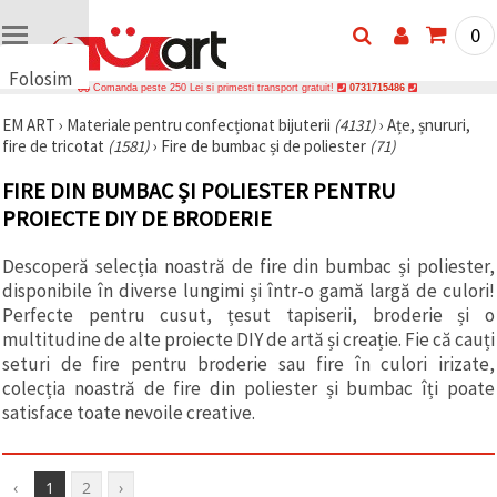
0
Folosim
Comanda peste 250 Lei si primesti transport gratuit!
0731715486
cookie-
EM ART
›
Materiale pentru confecționat bijuterii
(4131)
›
Ațe, șnururi,
uri
fire de tricotat
(1581)
›
Fire de bumbac și de poliester
(71)
🍪 Folosim
cookie-uri
FIRE DIN BUMBAC ȘI POLIESTER PENTRU
și
tehnologii
PROIECTE DIY DE BRODERIE
similare
pentru a
Descoperă selecția noastră de fire din bumbac și poliester,
asigura
funcționarea
disponibile în diverse lungimi și într-o gamă largă de culori!
corectă a
Perfecte pentru cusut, țesut tapiserii, broderie și o
site-ului,
pentru a vă
multitudine de alte proiecte DIY de artă și creație. Fie că cauți
îmbunătăți
seturi de fire pentru broderie sau fire în culori irizate,
experiența
colecția noastră de fire din poliester și bumbac îți poate
și, cu
acordul
satisface toate nevoile creative.
dumneavoastră,
pentru a
analiza
traficul și a
‹
1
2
›
afișa