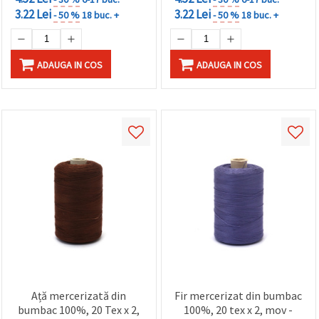
3.22 Lei
3.22 Lei
- 50 %
18 buc. +
- 50 %
18 buc. +
ADAUGA IN COS
ADAUGA IN COS
Ață mercerizată din
Fir mercerizat din bumbac
bumbac 100%, 20 Tex x 2,
100%, 20 tex x 2, mov -