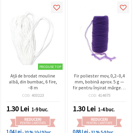
PRODUSE TOP
Ață de brodat mouline
Fir poliester mov, 0,2–0,4
albă, din bumbac, 6 fire,
mm, bobină aprox. 5 g —
~8 m
fir pentru înșirat mărgele,
bijuterii handmade, țesere
COD:
403223
COD:
414675
cu mărgele, cusut și
proiecte DIY
1.30
Lei
1.30
Lei
1-9 buc.
1-4 buc.
REDUCERI
REDUCERI
PENTRU CANTITATE
PENTRU CANTITATE
1.04 Lei
0.88 Lei
- 20 %
10-19 buc.
- 32 %
5-9 buc.