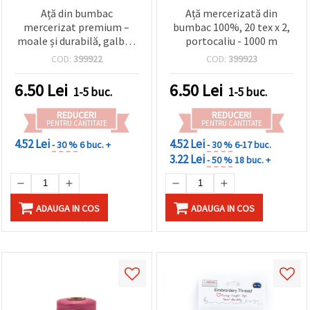
Ață din bumbac
Ață mercerizată din
mercerizat premium –
bumbac 100%, 20 tex x 2,
moale și durabilă, galben
portocaliu - 1000 m
deschis, 20 Tex x 2, bobină
COD:
399922
COD:
399923
de 1000 m, pentru
cusături fine
6.50
Lei
6.50
Lei
1-5 buc.
1-5 buc.
REDUCERI
REDUCERI
PENTRU CANTITATE
PENTRU CANTITATE
4.52 Lei
4.52 Lei
- 30 %
6 buc. +
- 30 %
6-17 buc.
3.22 Lei
- 50 %
18 buc. +
ADAUGA IN COS
ADAUGA IN COS