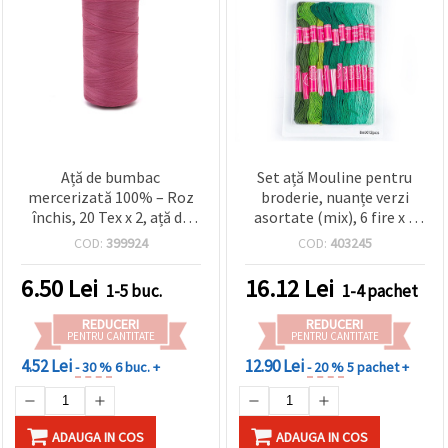
Ață de bumbac
Set ață Mouline pentru
mercerizată 100% – Roz
broderie, nuanțe verzi
închis, 20 Tex x 2, ață de
asortate (mix), 6 fire x 8
cusut rezistentă, bobină
m, pachet 12 buc.
COD:
399924
COD:
403245
1000 m
6.50
Lei
16.12
Lei
1-5 buc.
1-4 pachet
REDUCERI
REDUCERI
PENTRU CANTITATE
PENTRU CANTITATE
4.52 Lei
12.90 Lei
- 30 %
6 buc. +
- 20 %
5 pachet +
ADAUGA IN COS
ADAUGA IN COS