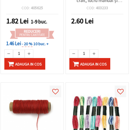
craft, lucru manual și
bijuterii
COD:
405625
COD:
403233
1.82
Lei
2.60
Lei
1-9 buc.
REDUCERI
PENTRU CANTITATE
1.46 Lei
- 20 %
10 buc. +
ADAUGA IN COS
ADAUGA IN COS