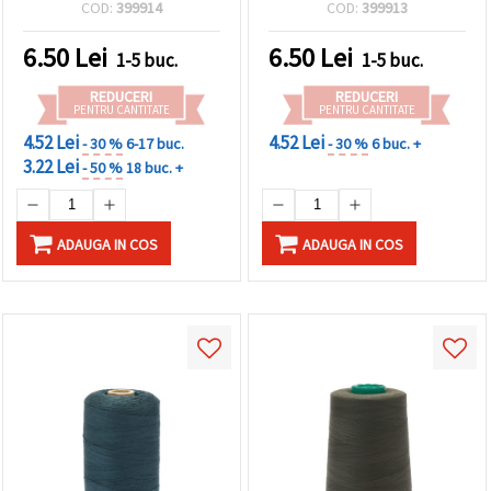
Durabil
COD:
399914
COD:
399913
6.50
Lei
6.50
Lei
1-5 buc.
1-5 buc.
REDUCERI
REDUCERI
PENTRU CANTITATE
PENTRU CANTITATE
4.52 Lei
4.52 Lei
- 30 %
6-17 buc.
- 30 %
6 buc. +
3.22 Lei
- 50 %
18 buc. +
ADAUGA IN COS
ADAUGA IN COS