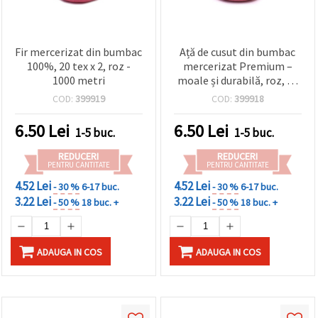
Fir mercerizat din bumbac
Ață de cusut din bumbac
100%, 20 tex x 2, roz -
mercerizat Premium –
1000 metri
moale și durabilă, roz, 20
Tex x 2, bobină 1000 m
COD:
399919
COD:
399918
pentru cusut fin
6.50
Lei
6.50
Lei
1-5 buc.
1-5 buc.
REDUCERI
REDUCERI
PENTRU CANTITATE
PENTRU CANTITATE
4.52 Lei
4.52 Lei
- 30 %
6-17 buc.
- 30 %
6-17 buc.
3.22 Lei
3.22 Lei
- 50 %
18 buc. +
- 50 %
18 buc. +
ADAUGA IN COS
ADAUGA IN COS