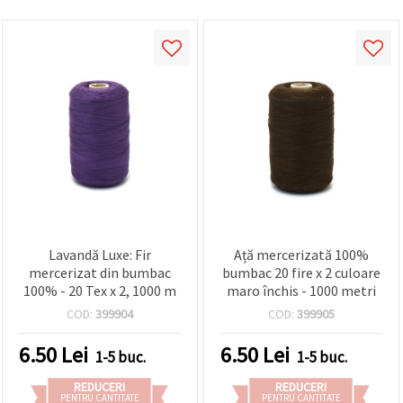
Lavandă Luxe: Fir
Ață mercerizată 100%
mercerizat din bumbac
bumbac 20 fire x 2 culoare
100% - 20 Tex x 2, 1000 m
maro închis - 1000 metri
COD:
399904
COD:
399905
6.50
Lei
6.50
Lei
1-5 buc.
1-5 buc.
REDUCERI
REDUCERI
PENTRU CANTITATE
PENTRU CANTITATE