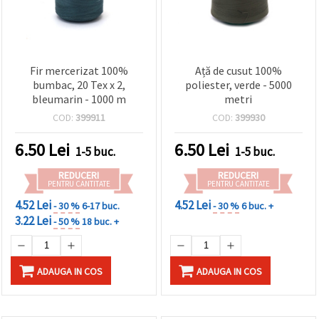
Fir mercerizat 100%
Ață de cusut 100%
bumbac, 20 Tex x 2,
poliester, verde - 5000
bleumarin - 1000 m
metri
COD:
399911
COD:
399930
6.50
Lei
6.50
Lei
1-5 buc.
1-5 buc.
REDUCERI
REDUCERI
PENTRU CANTITATE
PENTRU CANTITATE
4.52 Lei
4.52 Lei
- 30 %
6-17 buc.
- 30 %
6 buc. +
3.22 Lei
- 50 %
18 buc. +
ADAUGA IN COS
ADAUGA IN COS