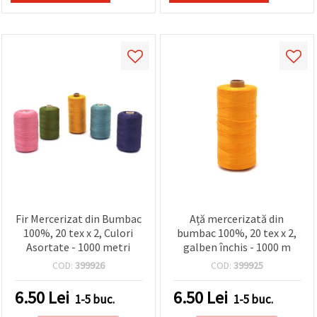
Fir Mercerizat din Bumbac
Ață mercerizată din
100%, 20 tex x 2, Culori
bumbac 100%, 20 tex x 2,
Asortate - 1000 metri
galben închis - 1000 m
COD:
399926
COD:
399925
6.50
Lei
6.50
Lei
1-5 buc.
1-5 buc.