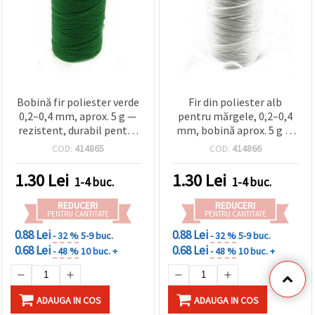
Bobină fir poliester verde
Fir din poliester alb
0,2–0,4 mm, aprox. 5 g —
pentru mărgele, 0,2–0,4
rezistent, durabil pentru
mm, bobină aprox. 5 g —
mărgelit, confecționare
rezistent, pentru bijuterii,
COD:
414865
COD:
414866
bijuterii, cusut și proiecte
țesut cu mărgele, noduri,
hobby & DIY
reparații DIY
1.30
Lei
1.30
Lei
1-4 buc.
1-4 buc.
REDUCERI
REDUCERI
PENTRU CANTITATE
PENTRU CANTITATE
0.88 Lei
0.88 Lei
- 32 %
5-9 buc.
- 32 %
5-9 buc.
0.68 Lei
0.68 Lei
- 48 %
10 buc. +
- 48 %
10 buc. +
ADAUGA IN COS
ADAUGA IN COS