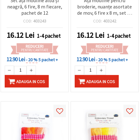
Set ață mouline albă și
Ață mouline pentru
neagră, 6 fire, 8 m fiecare,
broderie, nuanțe asortate
pachet de 12
de mov, 6 fire x 8 m, set 12
buc.
COD:
403243
COD:
403242
16.12
Lei
16.12
Lei
1-4 pachet
1-4 pachet
REDUCERI
REDUCERI
PENTRU CANTITATE
PENTRU CANTITATE
12.90 Lei
12.90 Lei
- 20 %
5 pachet +
- 20 %
5 pachet +
ADAUGA IN COS
ADAUGA IN COS