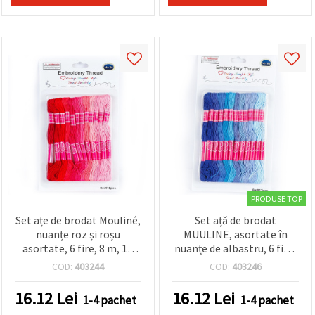
PRODUSE TOP
Set ațe de brodat Mouliné,
Set ață de brodat
nuanțe roz și roșu
MUULINE, asortate în
asortate, 6 fire, 8 m, 12
nuanțe de albastru, 6 fire,
buc.
8 m fiecare – 12 bucăți
COD:
403244
COD:
403246
16.12
Lei
16.12
Lei
1-4 pachet
1-4 pachet