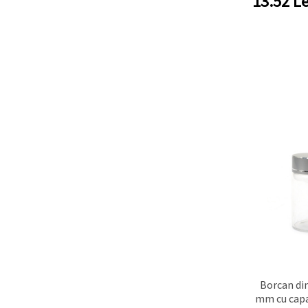
13.52
Le
Borcan din
mm cu capa