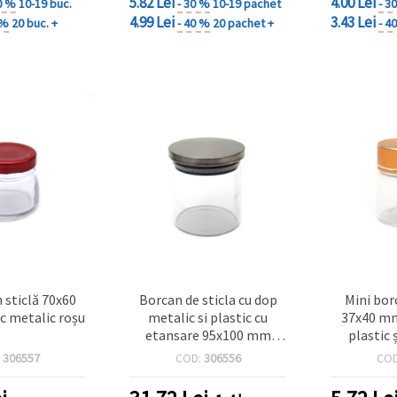
5.82 Lei
4.00 Lei
0 %
10-19 buc.
- 30 %
10-19 pachet
- 3
4.99 Lei
3.43 Lei
 %
20 buc. +
- 40 %
20 pachet +
- 4
 sticlă 70x60
Borcan de sticla cu dop
Mini bor
c metalic roșu
metalic si plastic cu
37x40 mm
etansare 95x100 mm
plastic 
culoare inox
auriu, pen
:
306557
COD:
306556
CO
cosmet
obiecte