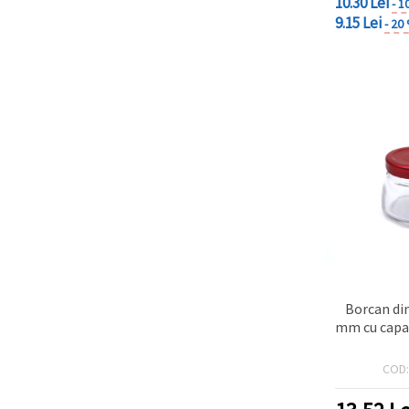
10.30 Lei
- 1
9.15 Lei
- 20
Borcan din
mm cu capa
COD