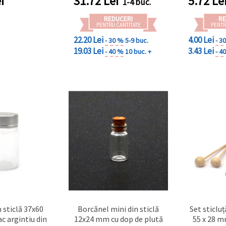
i
31.72
Lei
5.72
Le
1-4 buc.
REDUCERI
RE
PENTRU CANTITATE
PENTR
22.20 Lei
4.00 Lei
- 30 %
5-9 buc.
- 3
19.03 Lei
3.43 Lei
- 40 %
10 buc. +
- 4
 sticlă 37x60
Borcănel mini din sticlă
Set sticluț
c argintiu din
12x24 mm cu dop de plută
55 x 28 m