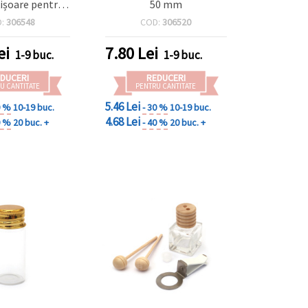
ișoare pentru
50 mm
i clemă pentru
D:
306548
COD:
306520
– DIY, hobby,
aterapie
ei
7.80
Lei
1-9 buc.
1-9 buc.
DUCERI
REDUCERI
U CANTITATE
PENTRU CANTITATE
5.46 Lei
0 %
10-19 buc.
- 30 %
10-19 buc.
4.68 Lei
0 %
20 buc. +
- 40 %
20 buc. +