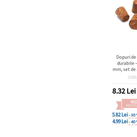
făcând clic
pe butonul
"Salvați"
Аcceptati
toate!
Setări
Dopuri de
durabile –
mm, set de 
hobb
COD
8.32
Lei
RE
PENTRU
5.82 Lei
- 30
4.99 Lei
- 40