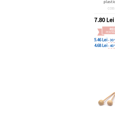
plasti
COD
7.80
Lei
RE
PENTRU
5.46 Lei
- 30
4.68 Lei
- 40