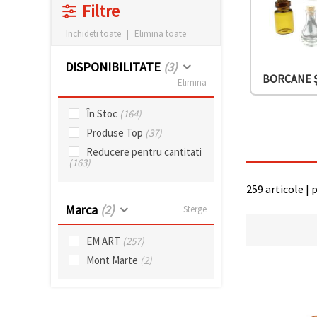
Filtre
conținut și
reclame
mai
Inchideti toate
|
Elimina toate
relevante,
inclusiv cu
DISPONIBILITATE
(3)
ajutorul
BORCANE Ș
partenerilor
Elimina
noștri de
analiză și
marketing.
În Stoc
(164)
Puteți fi de
Produse Top
(37)
acord să
Reducere pentru cantitati
utilizați
(163)
toate
cookie -
urile făcând
259 articole | 
clic pe
Marca
(2)
"acceptati
Sterge
toate!" Sau
să vă
EM ART
(257)
indicați
preferințele
Mont Marte
(2)
în setări
selectând
un tip de
cookie -uri
dat și