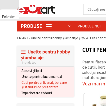
Folosim
cookie-
PRODUSE
PRODUSE NOI
uri
🍪 Folosim
cookie-uri
EM ART
›
Unelte pentru hobby și ambalaje
(2925)
›
Cutii pent
și
tehnologii
CUTII PE
similare
Unelte pentru hobby
pentru a
asigura
și ambalaje
funcționarea
Pentru fiecar
Inchide tot
corectă a
de cutii, borc
site-ului,
Adezivi și lipici
pentru a vă
selecția noas
îmbunătăți
Unelte pentru lucru manual
multifuncțion
experiența
Vezi mai m
Cutii pentru artizanat, borcane
și, cu
și standuri de prezentare
acordul
dumneavoastră,
Împachetare cadouri
pentru a
analiza
traficul și a
afișa