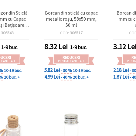
zor din Sticlă
Borcan din sticlă cu capac
Borcan di
mm cu Capac
metalic roșu, 58x50 mm,
mm cu c
și Bețișoare
50 ml
fumate
:
306543
COD:
306517
CO
8.32
Lei
3.12
Le
1-9 buc.
1-9 buc.
DUCERI
REDUCERI
RE
 CANTITATE
PENTRU CANTITATE
PENTR
5.82 Lei
2.18 Lei
 %
10-19 buc.
- 30 %
10-19 buc.
- 3
4.99 Lei
1.87 Lei
 %
20 buc. +
- 40 %
20 buc. +
- 4