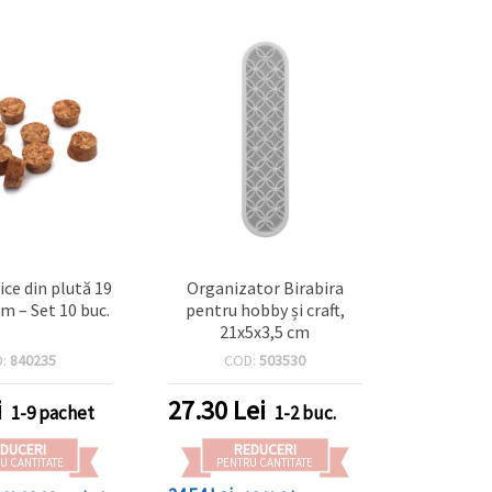
ice din plută 19
Organizator Birabira
mm – Set 10 buc.
pentru hobby și craft,
21x5x3,5 cm
D:
840235
COD:
503530
i
27.30
Lei
1-9 pachet
1-2 buc.
DUCERI
REDUCERI
U CANTITATE
PENTRU CANTITATE