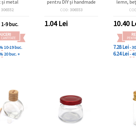
c și metal
pentru DIY și handmade
lemn, beț
difuzor ș
:
306552
COD:
306553
CO
parfum 
arom
1.04
Lei
10.40
L
1-9 buc.
DUCERI
RE
 CANTITATE
PENTR
7.28 Lei
 %
10-19 buc.
- 3
6.24 Lei
 %
20 buc. +
- 4