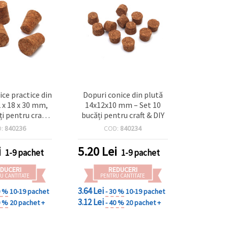
ice practice din
Dopuri conice din plută
2 x 18 x 30 mm,
14x12x10 mm – Set 10
ți pentru craft,
bucăți pentru craft & DIY
i proiecte DIY
D:
840236
COD:
840234
i
5.20
Lei
1-9 pachet
1-9 pachet
DUCERI
REDUCERI
U CANTITATE
PENTRU CANTITATE
3.64 Lei
0 %
10-19 pachet
- 30 %
10-19 pachet
3.12 Lei
0 %
20 pachet +
- 40 %
20 pachet +