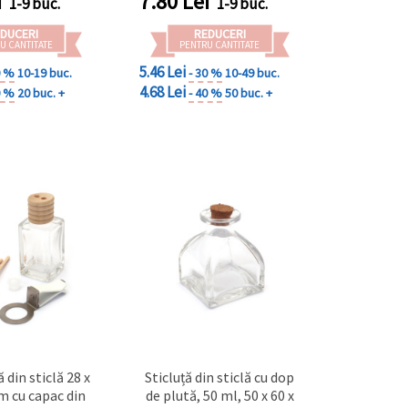
i
7.80
Lei
1-9 buc.
1-9 buc.
DIY
DUCERI
REDUCERI
U CANTITATE
PENTRU CANTITATE
5.46 Lei
0 %
10-19 buc.
- 30 %
10-49 buc.
4.68 Lei
0 %
20 buc. +
- 40 %
50 buc. +
ă din sticlă 28 x
Sticluță din sticlă cu dop
m cu capac din
de plută, 50 ml, 50 x 60 x