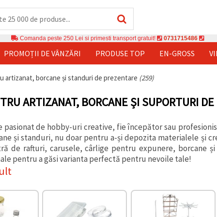
Comanda peste 250 Lei si primesti transport gratuit!
0731715486
PROMOȚII DE VÂNZĂRI
PRODUSE TOP
EN-GROSS
V
ru artizanat, borcane și standuri de prezentare
(259)
NTRU ARTIZANAT, BORCANE ȘI SUPORTURI D
e pasionat de hobby-uri creative, fie începător sau profesioni
ane și standuri, nu doar pentru a-și depozita materialele și cre
tră de rafturi, carusele, cârlige pentru expunere, borcane și 
ale pentru a găsi varianta perfectă pentru nevoile tale!
ult