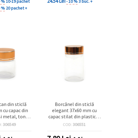
24.54 Lei
0 %
10-19 pachet
- 10 %
3 buc. +
0 %
20 pachet +
can din sticlă
Borcănel din sticlă
 cu capac din
elegant 37x60 mm cu
și metal, ton
capac stilat din plastic și
tru depozitarea
metal, culoare aurie –
D:
306549
COD:
306551
icelor și a
perfect pentru bijuterii,
lor mici DIY
hobby, craft și depozitare