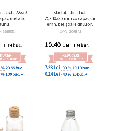
n sticlă 22x50
Sticluță din sticlă
apac metalic
25x40x25 mm cu capac din
auriu
lemn, bețișoare difuzor și
clemă pentru parfum,
D:
306531
COD:
306545
asortat
i
10.40
Lei
1-19 buc.
1-9 buc.
DUCERI
REDUCERI
U CANTITATE
PENTRU CANTITATE
7.28 Lei
0 %
20-99 buc.
- 30 %
10-19 buc.
6.24 Lei
0 %
100 buc. +
- 40 %
20 buc. +