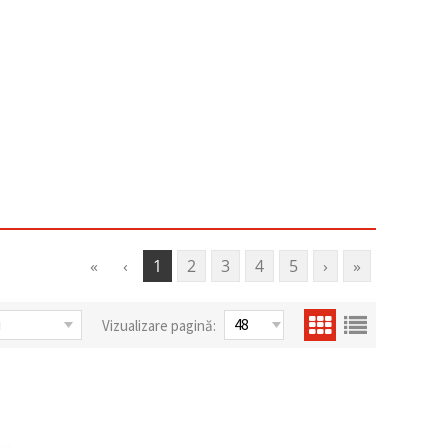
«
‹
1
2
3
4
5
›
»
Vizualizare pagină: