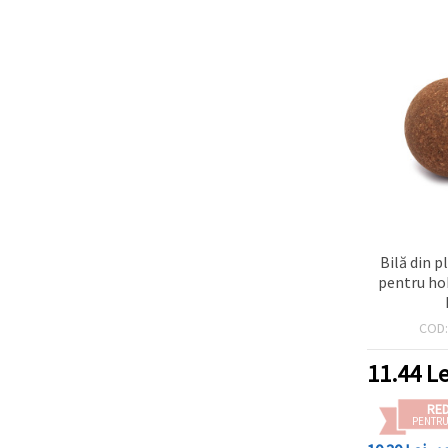
Bilă din 
pentru ho
COD
11.44
Le
RE
PENTRU