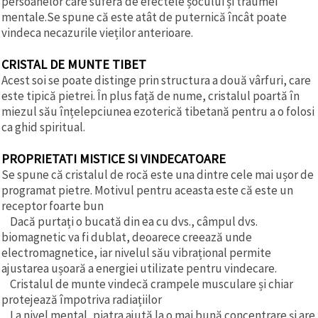
persoanelor care suferă de efectele șocului și traumei
mentale.Se spune că este atât de puternică încât poate
vindeca necazurile vieților anterioare.
CRISTAL DE MUNTE TIBET
Acest soi se poate distinge prin structura a două vârfuri, care
este tipică pietrei. În plus față de nume, cristalul poartă în
miezul său înțelepciunea ezoterică tibetană pentru a o folosi
ca ghid spiritual.
PROPRIETATI MISTICE SI VINDECATOARE
Se spune că cristalul de rocă este una dintre cele mai ușor de
programat pietre. Motivul pentru aceasta este că este un
receptor foarte bun
Dacă purtați o bucată din ea cu dvs., câmpul dvs.
biomagnetic va fi dublat, deoarece creează unde
electromagnetice, iar nivelul său vibrațional permite
ajustarea ușoară a energiei utilizate pentru vindecare.
Cristalul de munte vindecă crampele musculare și chiar
protejează împotriva radiațiilor
La nivel mental, piatra ajută la o mai bună concentrare și are