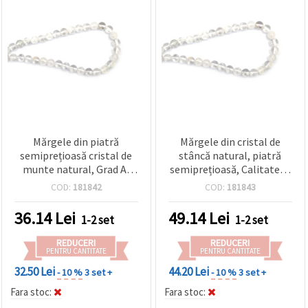
Mărgele din piatră
Mărgele din cristal de
semiprețioasă cristal de
stâncă natural, piatră
munte natural, Grad A,
semiprețioasă, Calitate A,
rotunde, 6 mm, șirag ~58
rotunde 8 mm, șirag ~49
COD:
181842
COD:
181843
bucăți
buc pentru bijuterii
handmade
36.14
Lei
49.14
Lei
1-2 set
1-2 set
REDUCERI
REDUCERI
PENTRU CANTITATE
PENTRU CANTITATE
32.50 Lei
44.20 Lei
- 10 %
3 set +
- 10 %
3 set +
Fara stoc:
Fara stoc: