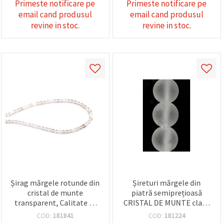
Primeste notificare pe
Primeste notificare pe
email cand produsul
email cand produsul
revine in stoc.
revine in stoc.
Șirag mărgele rotunde din
Șireturi mărgele din
cristal de munte
piatră semiprețioasă
transparent, Calitate A,
CRISTAL DE MUNTE clasa
4–4,5 mm, ~84–98 buc. –
A bilă mată 10 mm ~ 38
COD:
181841
COD:
181224
Piatră semiprețioasă
bucăți