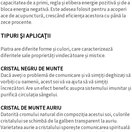
capacitatea de a primi, regla și elibera energie pozitivă și de a
bloca energia negativă. Este adesea folosit pentru a acoperi
ace de acupunctură, crescând eficiența acestora cu până la
zece procente.
TIPURI ȘI APLICAȚII
Piatra are diferite forme și culori, care caracterizează
diferitele sale proprietăți vindecătoare și mistice.
CRISTAL NEGRU DE MUNTE
Dacă aveți o problemă de comunicare și vă simțiți deghizați să
vorbiți cu oamenii, acest soi vă va ajuta să vă simțiți
încrezători. Are un efect benefic asupra sistemului imunitar și
purifică circulația sângelui.
CRISTAL DE MUNTE AURIU
Datorită cromului natural din compoziția acestui soi, culorile
cristalului se schimbă de la galben transparent la auriu.
Varietatea aurie a cristalului sporește comunicarea spirituală