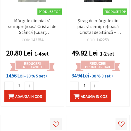
PRODUSE TOP
PRODUSE TOP
Mărgele din piatră
Șirag de mărgele din
semiprețioasă Cristal de
piatră semiprețioasă
Stâncă (Cuarț
Cristal de Stâncă –
Transparent) – rotunde 10
rotunde 8 mm, ~45 buc.,
COD:
142254
COD:
142253
mm, șlefuite – șirag
pentru designuri de
complet (~40 buc.) –
bijuterii handmade
20.80
Lei
49.92
Lei
1-4 set
1-2 set
mărgele transparente
atemporale
pentru bijuterii
REDUCERI
REDUCERI
handmade, beading și
PENTRU CANTITATE
PENTRU CANTITATE
proiecte DIY
14.56 Lei
34.94 Lei
- 30 %
5 set +
- 30 %
3 set +
ADAUGA IN COS
ADAUGA IN COS