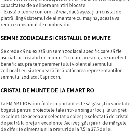
capacitatea de a elibera amintiri blocate
Există o teorie conform căreia, dacă așezați un cristal de
piatră lângă sistemul de alimentare cu mașină, acesta va
reduce consumul de combustibil.
SEMNE ZODIACALE SI CRISTALUL DE MUNTE
Se crede că nu există un semn zodiacal specific care să fie
asociat cu cristalul de munte. Cu toate acestea, are un efect
benefic asupra temperamentului violent al semnului
zodiacal Leu și atenuează încăpățânarea reprezentanților
semnului zodiacal Capricorn.
CRISTAL DE MUNTE DE LA EM ART RO
La EM ART ROștim cât de important este să găsești o varietate
bogată pentru proiectele tale într-un singur loc și la un preț
excelent. De aceea am selectat o colecție selectată de cristal
de piatră la prețuri excelente. Aici veți găsi șiruri de mărgele
de diferite dimensiuni la prețuri de la 7.5 la 37.5 de lei.