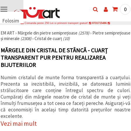
0
Folosim
Comanda peste 250 Lei si primesti transport gratuit!
0731715486
cookie-
EM ART
›
Mărgele din pietre semiprețioase
(2578)
›
Pietre semiprețioase
uri
și minerale
(2308)
›
Cristal de cuarț
(10)
🍪 Folosim
cookie-uri
MĂRGELE DIN CRISTAL DE STÂNCĂ - CUARȚ
și
tehnologii
TRANSPARENT PUR PENTRU REALIZAREA
similare
BIJUTERIILOR
pentru a
asigura
funcționarea
Numim cristalul de munte forma transparentă a cuarțului.
corectă a
Prezenta sa irezistibilă, invizibilă, se datorează luminii
site-ului,
pentru a vă
strălucitoare care conține întregul spectru de culori.
îmbunătăți
Cumpărați din mărgele noastre de cristal de munte și veți
experiența
înmulți frumusețea a tot ceea ce faceți pereche. Asigurați-vă
și, cu
acordul
că economisiți în același timp datorită prețurilor noastre
dumneavoastră,
excelente.
pentru a
analiza
Vezi mai mult
traficul și a
afișa