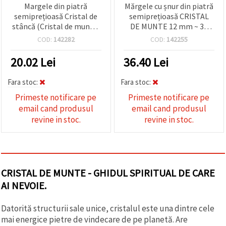
Margele din piatră
Mărgele cu șnur din piatră
semiprețioasă Cristal de
semiprețioasă CRISTAL
stâncă (Cristal de munte)
DE MUNTE 12 mm ~ 33
naturale, Calitate A – 6
bucăți
COD:
142282
COD:
142255
mm rotunde,
transparente, lustruite –
20.02
Lei
36.40
Lei
aprox. 33 bucăți pe șirag,
pentru bijuterii
Fara stoc:
Fara stoc:
handmade, beading și DIY
Primeste notificare pe
Primeste notificare pe
email cand produsul
email cand produsul
revine in stoc.
revine in stoc.
CRISTAL DE MUNTE - GHIDUL SPIRITUAL DE CARE
AI NEVOIE.
Datorită structurii sale unice, cristalul este una dintre cele
mai energice pietre de vindecare de pe planetă. Are