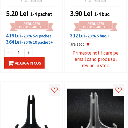
COD:
103203
COD:
601203
5.20
Lei
3.90
Lei
1-4 pachet
1-4 buc.
REDUCERI
REDUCERI
PENTRU CANTITATE
PENTRU CANTITATE
4.16 Lei
3.12 Lei
- 20 %
5-9 pachet
- 20 %
5 buc. +
3.64 Lei
- 30 %
10 pachet +
Fara stoc:
Primeste notificare pe
email cand produsul
ADAUGA IN COS
revine in stoc.