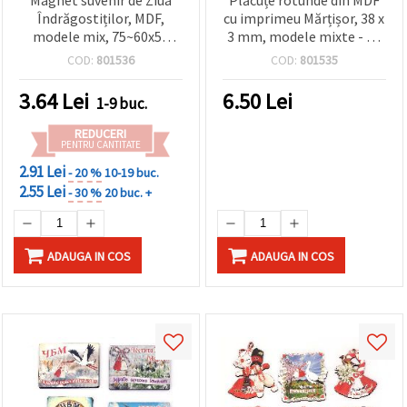
Îndrăgostiților, MDF,
cu imprimeu Mărțișor, 38 x
modele mix, 75~60x50
3 mm, modele mixte - 10
mm
bucăți
COD:
801536
COD:
801535
3.64
Lei
6.50
Lei
1-9 buc.
REDUCERI
PENTRU CANTITATE
2.91 Lei
- 20 %
10-19 buc.
2.55 Lei
- 30 %
20 buc. +
ADAUGA IN COS
ADAUGA IN COS