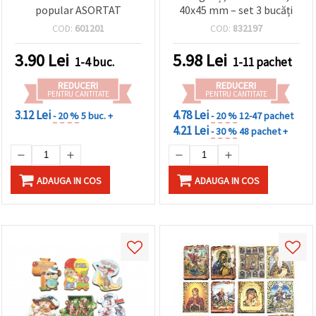
popular ASORTAT
40x45 mm – set 3 bucăți
COD:
601201
COD:
832197
3.90
Lei
5.98
Lei
1-4 buc.
1-11 pachet
REDUCERI
REDUCERI
PENTRU CANTITATE
PENTRU CANTITATE
3.12 Lei
4.78 Lei
- 20 %
5 buc. +
- 20 %
12-47 pachet
4.21 Lei
- 30 %
48 pachet +
ADAUGA IN COS
ADAUGA IN COS