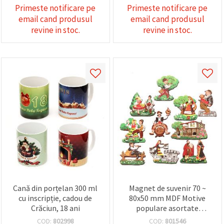
Primeste notificare pe
Primeste notificare pe
email cand produsul
email cand produsul
revine in stoc.
revine in stoc.
Cană din porțelan 300 ml
Magnet de suvenir 70 ~
cu inscripție, cadou de
80x50 mm MDF Motive
Crăciun, 18 ani
populare asortate
Magnet etnic bulgar
COD:
802998
COD:
801546