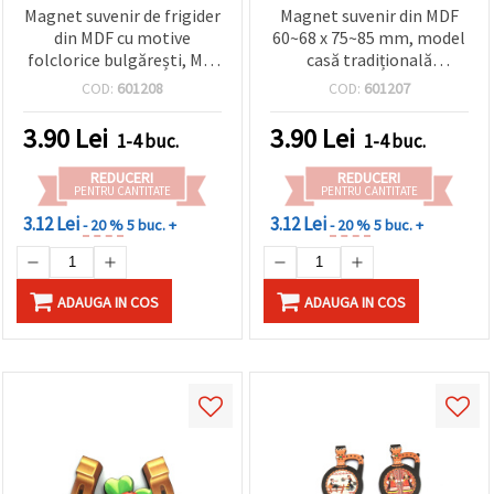
Magnet suvenir de frigider
Magnet suvenir din MDF
din MDF cu motive
60~68 x 75~85 mm, model
folclorice bulgărești, MIX
casă tradițională
/ 55~70 x 45~80 mm
bulgărească / MIX
COD:
601208
COD:
601207
3.90
Lei
3.90
Lei
1-4 buc.
1-4 buc.
REDUCERI
REDUCERI
PENTRU CANTITATE
PENTRU CANTITATE
3.12 Lei
3.12 Lei
- 20 %
5 buc. +
- 20 %
5 buc. +
ADAUGA IN COS
ADAUGA IN COS