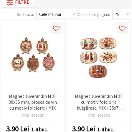
FILTRE
conținut și
reclame
mai
Sorteaza:
Vizualizare pagină:
relevante,
inclusiv cu
ajutorul
partenerilor
noștri de
analiză și
marketing.
Puteți fi de
acord să
utilizați
toate
cookie -
urile făcând
clic pe
"acceptati
toate!" Sau
Magnet suvenir din MDF
Magnet suvenir din MDF
să vă
indicați
80x55 mm, ploscă de vin
cu motiv folcloric
preferințele
cu motiv folcloric / MIX
bulgăresc, MIX / 55x75
în setări
mm
selectând
COD:
601205
COD:
601204
un tip de
cookie -uri
3.90
Lei
3.90
Lei
1-4 buc.
1-4 buc.
dat și