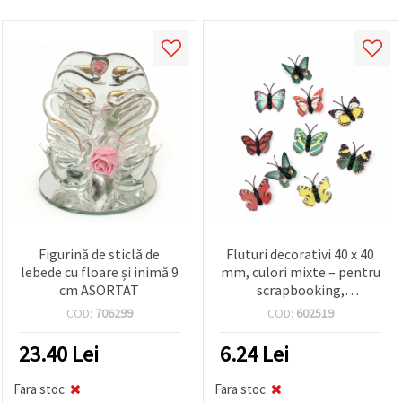
Figurină de sticlă de
Fluturi decorativi 40 x 40
lebede cu floare și inimă 9
mm, culori mixte – pentru
cm ASORTAT
scrapbooking,
cardmaking & DIY – set 10
COD:
706299
COD:
602519
bucăți
23.40
Lei
6.24
Lei
Fara stoc:
Fara stoc: