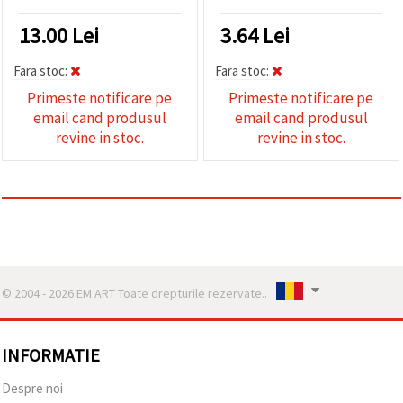
13.00
Lei
3.64
Lei
Fara stoc:
Fara stoc:
Primeste notificare pe
Primeste notificare pe
email cand produsul
email cand produsul
revine in stoc.
revine in stoc.
© 2004 - 2026 EM ART Toate drepturile rezervate..
INFORMATIE
Despre noi