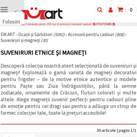
0
Folosim
Comanda peste 250 Lei si primesti transport gratuit!
0731715486
cookie-
EM ART
›
Ocazii și Sărbători
(5092)
›
Accesorii pentru cadouri
(808)
›
uri
Suveniruri și magneți
(30)
🍪 Folosim
cookie-uri
SUVENIRURI ETNICE ȘI MAGNEȚI
și
tehnologii
similare
Descoperă colecția noastră atent selecționată de suveniruri și
pentru a
magneți! Explorează o gamă variată de magneți decorativi
asigura
funcționarea
pentru frigider – de la motive etnice autentice și modele
corectă a
pentru Paște sau Ziua Îndrăgostiților, până la semne
site-ului,
zodiacale, ornamente de Crăciun, fluturi colorati și multe
pentru a vă
îmbunătăți
altele. Alege magneții suvenir perfecți pentru cadouri pline
experiența
de emoție pentru cei dragi sau pentru a adăuga un strop de
și, cu
farmec colecției tale, toate la prețuri accesibile!
acordul
dumneavoastră,
pentru a
analiza
30 articole | pagini 1/1
traficul și a
afișa