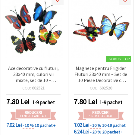
PRODUSE TOP
Ace decorative cu fluturi,
Magnete pentru Frigider
33x40 mm, culori vii
Fluturi 33x40 mm – Set de
mixte, set de 10 –
10 Piese Decorative cu
accesorii craft cu atașare
Magnet pentru Tablă
COD:
602521
COD:
602520
ușoară pentru DIY,
Albă, Dulap Metalic,
scrapbooking și
Proiecte DIY & Decorațiuni
7.80
Lei
7.80
Lei
1-9 pachet
1-9 pachet
cardmaking
pentru Casă
REDUCERI
REDUCERI
PENTRU CANTITATE
PENTRU CANTITATE
7.02 Lei
7.02 Lei
- 10 %
10 pachet +
- 10 %
10-19 pachet
6.24 Lei
- 20 %
20 pachet +