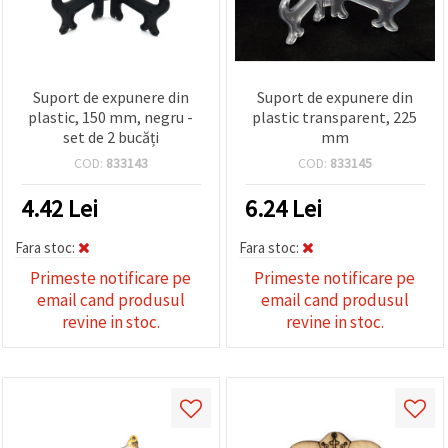
Suport de expunere din
Suport de expunere din
plastic, 150 mm, negru -
plastic transparent, 225
set de 2 bucăți
mm
COD:
833143
COD:
833145
4.42
Lei
6.24
Lei
Fara stoc:
Fara stoc:
Primeste notificare pe
Primeste notificare pe
email cand produsul
email cand produsul
revine in stoc.
revine in stoc.