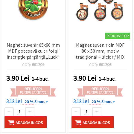
PRODUSE TOP
Magnet suvenir 65x60 mm
Magnet suvenir din MDF
MDF potcoavă cu trifoi și
80 x 50 mm, motiv
inscripție gărgăriță „Luck”
tradițional – ulcior / MIX
COD:
601209
COD:
601206
3.90
Lei
3.90
Lei
1-4 buc.
1-4 buc.
REDUCERI
REDUCERI
PENTRU CANTITATE
PENTRU CANTITATE
3.12 Lei
3.12 Lei
- 20 %
5 buc. +
- 20 %
5 buc. +
ADAUGA IN COS
ADAUGA IN COS