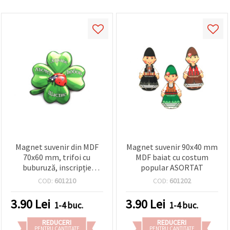
Magnet suvenir din MDF
Magnet suvenir 90x40 mm
70x60 mm, trifoi cu
MDF baiat cu costum
buburuză, inscripție
popular ASORTAT
“Sănătate, Fericire, Noroc
COD:
601210
COD:
601202
și Dragoste“
3.90
Lei
3.90
Lei
1-4 buc.
1-4 buc.
REDUCERI
REDUCERI
PENTRU CANTITATE
PENTRU CANTITATE