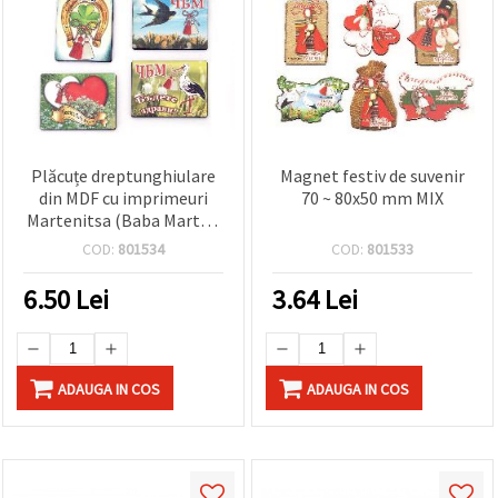
Plăcuțe dreptunghiulare
Magnet festiv de suvenir
din MDF cu imprimeuri
70 ~ 80x50 mm MIX
Martenitsa (Baba Marta),
35x47x3 mm, modele
COD:
801534
COD:
801533
mixte – 10 bucăți
6.50
Lei
3.64
Lei
ADAUGA IN COS
ADAUGA IN COS