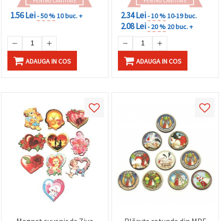
PENTRU CANTITATE
PENTRU CANTITATE
1.56 Lei
2.34 Lei
- 50 %
10 buc. +
- 10 %
10-19 buc.
2.08 Lei
- 20 %
20 buc. +
ADAUGA IN COS
ADAUGA IN COS
Magnet suvenir de Ziua
Plăcuțe rotunde din MDF