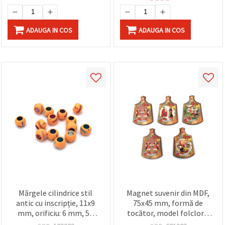
ADAUGA IN COS
ADAUGA IN COS
Mărgele cilindrice stil
Magnet suvenir din MDF,
antic cu inscripție, 11x9
75x45 mm, formă de
mm, orificiu: 6 mm, 50
tocător, model folcloric
grame (±80 buc.)
bulgăresc, MIX