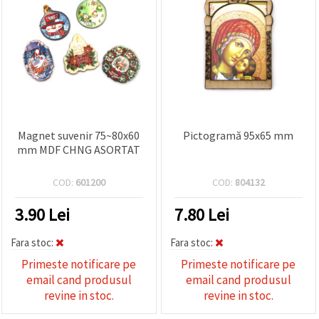
Magnet suvenir 75~80x60
Pictogramă 95x65 mm
mm MDF CHNG ASORTAT
COD:
601200
COD:
804132
3.90
Lei
7.80
Lei
Fara stoc:
Fara stoc:
Primeste notificare pe
Primeste notificare pe
email cand produsul
email cand produsul
revine in stoc.
revine in stoc.