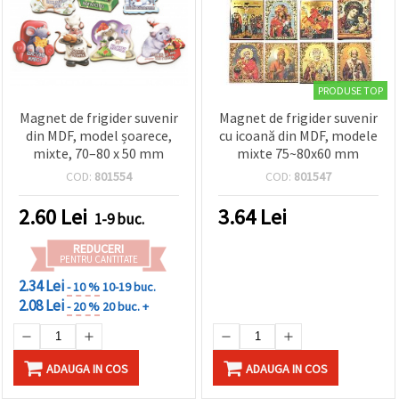
PRODUSE TOP
Magnet de frigider suvenir
Magnet de frigider suvenir
din MDF, model șoarece,
cu icoană din MDF, modele
mixte, 70–80 x 50 mm
mixte 75~80x60 mm
COD:
801554
COD:
801547
2.60
Lei
3.64
Lei
1-9 buc.
REDUCERI
PENTRU CANTITATE
2.34 Lei
- 10 %
10-19 buc.
2.08 Lei
- 20 %
20 buc. +
ADAUGA IN COS
ADAUGA IN COS