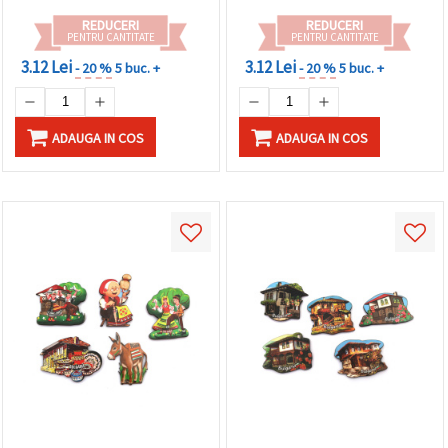
făcând clic
pe butonul
REDUCERI
REDUCERI
PENTRU CANTITATE
PENTRU CANTITATE
"Salvați"
3.12 Lei
3.12 Lei
- 20 %
5 buc. +
- 20 %
5 buc. +
Аcceptati
toate!
ADAUGA IN COS
ADAUGA IN COS
Setări