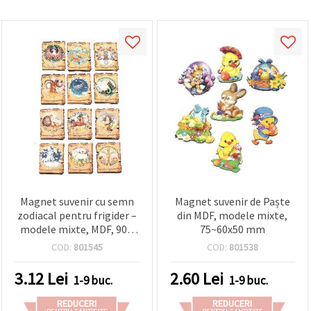
Magnet suvenir cu semn
Magnet suvenir de Paște
zodiacal pentru frigider –
din MDF, modele mixte,
modele mixte, MDF, 90 x
75~60x50 mm
65 mm, cadou
COD:
801545
COD:
801538
3.12
Lei
2.60
Lei
1-9 buc.
1-9 buc.
REDUCERI
REDUCERI