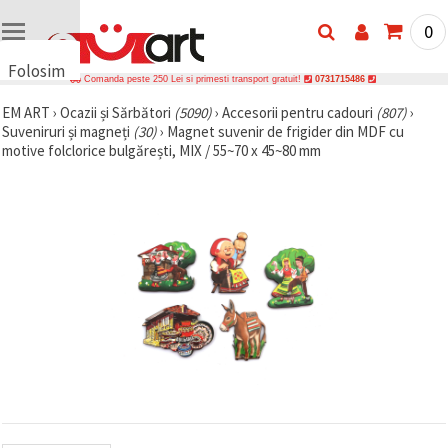
0
Folosim
Comanda peste 250 Lei si primesti transport gratuit!
0731715486
cookie-
EM ART
›
Ocazii și Sărbători
(5090)
›
Accesorii pentru cadouri
(807)
›
uri
Suveniruri și magneți
(30)
›
Magnet suvenir de frigider din MDF cu
🍪 Folosim
motive folclorice bulgărești, MIX / 55~70 x 45~80 mm
cookie-uri
și
tehnologii
similare
pentru a
asigura
funcționarea
corectă a
site-ului,
pentru a vă
îmbunătăți
experiența
și, cu
acordul
dumneavoastră,
pentru a
analiza
traficul și a
afișa