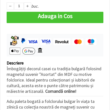
făcând clic
buc.
pe butonul
"Salvați"
Adauga in Cos
Аcceptati
toate!
Setări
Descriere
Îmbogățiți decorul casei cu tradiția bulgară folosind
magnetul suvenir "Asortat" din MDF cu motive
folclorice. Ideal pentru colecționari și iubitorii de
cultură, acesta este o punte către patrimoniu și
măiestrie artizanală.
Comandă online!
Adu paleta bogată a folclorului bulgar în viața ta
zilnică cu colecția noastră de magneți suvenir cu