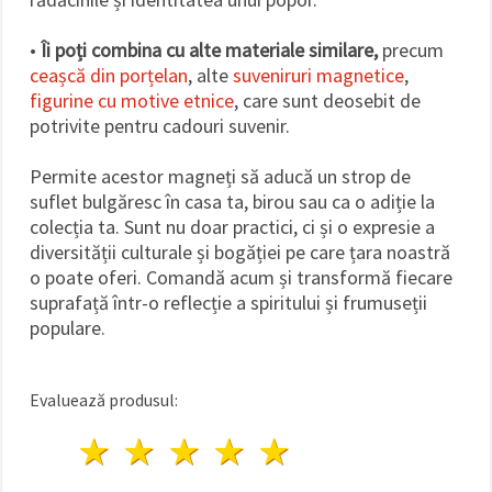
•
Îi poți combina cu alte materiale similare,
precum
ceașcă din porțelan
, alte
suveniruri magnetice
,
figurine cu motive etnice
, care sunt deosebit de
potrivite pentru cadouri suvenir.
Permite acestor magneți să aducă un strop de
suflet bulgăresc în casa ta, birou sau ca o adiție la
colecția ta. Sunt nu doar practici, ci și o expresie a
diversității culturale și bogăției pe care țara noastră
o poate oferi. Comandă acum și transformă fiecare
suprafață într-o reflecție a spiritului și frumuseții
populare.
Evaluează produsul:
1 stea
2 stele
3 stele
4 stele
5 stele