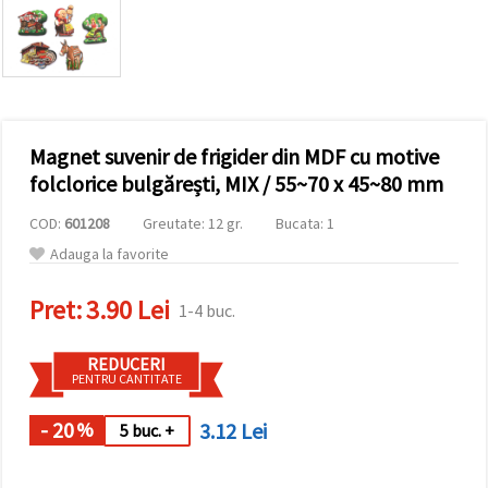
conținut și
reclame
mai
relevante,
inclusiv cu
ajutorul
partenerilor
noștri de
Magnet suvenir de frigider din MDF cu motive
analiză și
marketing.
folclorice bulgărești, MIX / 55~70 x 45~80 mm
Puteți fi de
acord să
COD:
601208
Greutate: 12 gr.
Bucata: 1
utilizați
toate
Adauga la favorite
cookie -
urile făcând
Pret:
3.90 Lei
clic pe
1-4 buc.
"acceptati
toate!" Sau
să vă
REDUCERI
indicați
PENTRU CANTITATE
preferințele
în setări
selectând
- 20
3.12 Lei
%
5 buc. +
un tip de
cookie -uri
dat și