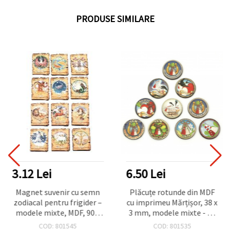
PRODUSE SIMILARE
3.12 Lei
6.50 Lei
Magnet suvenir cu semn
Plăcuțe rotunde din MDF
zodiacal pentru frigider –
cu imprimeu Mărțișor, 38 x
modele mixte, MDF, 90 x
3 mm, modele mixte - 10
65 mm, cadou
bucăți
COD: 801545
COD: 801535