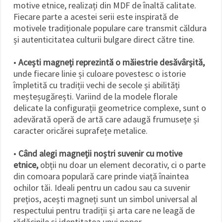
motive etnice, realizați din MDF de înaltă calitate.
Fiecare parte a acestei serii este inspirată de
motivele tradiționale populare care transmit căldura
și autenticitatea culturii bulgare direct către tine.
•
Acești magneți reprezintă o măiestrie desăvârșită,
unde fiecare linie și culoare povestesc o istorie
împletită cu tradiții vechi de secole și abilități
meșteșugărești. Variind de la modele florale
delicate la configurații geometrice complexe, sunt o
adevărată operă de artă care adaugă frumusețe și
caracter oricărei suprafețe metalice.
•
Când alegi magneții noștri suvenir cu motive
etnice,
obții nu doar un element decorativ, ci o parte
din comoara populară care prinde viață înaintea
ochilor tăi. Ideali pentru un cadou sau ca suvenir
prețios, acești magneți sunt un simbol universal al
respectului pentru tradiții și arta care ne leagă de
rădăcinile și identitatea unui popor.