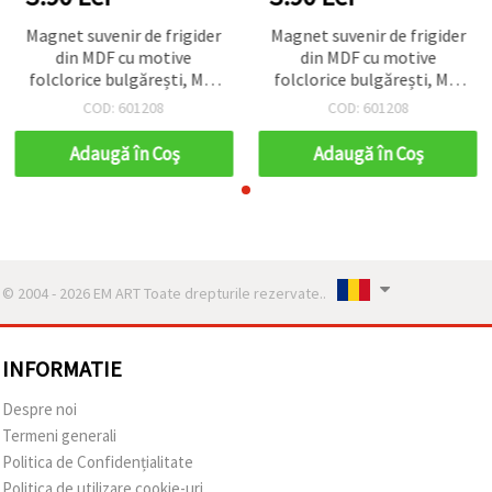
Magnet suvenir de frigider
Magnet suvenir de frigider
din MDF cu motive
din MDF cu motive
folclorice bulgărești, MIX
folclorice bulgărești, MIX
/ 55~70 x 45~80 mm
/ 55~70 x 45~80 mm
COD: 601208
COD: 601208
Adaugă în Coş
Adaugă în Coş
© 2004 - 2026 EM ART Toate drepturile rezervate..
INFORMATIE
Despre noi
Termeni generali
Politica de Confidențialitate
Politica de utilizare cookie-uri