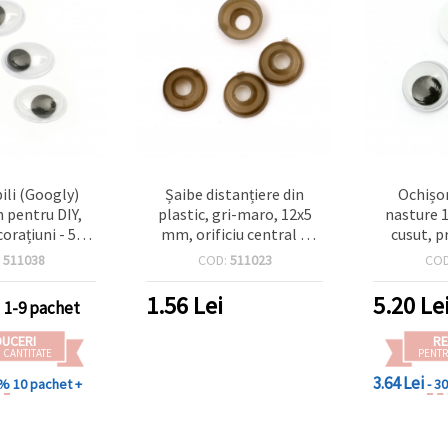
ili (Googly)
Șaibe distanțiere din
Ochișor
 pentru DIY,
plastic, gri-maro, 12x5
nasture 
corațiuni - 50
mm, orificiu central 5
cusut, p
ucăți
mm, set de 50 bucăți
accesorii
:
511038
COD:
511023
CO
pentru confecționare
bijuterii, înșirat mărgele
1.56
Lei
5.20
Le
1-9 pachet
și proiecte DIY
DUCERI
RE
 CANTITATE
PENTR
3.64 Lei
 %
10 pachet +
- 3