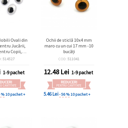
obili Ovali din
Ochii de sticlă 10x4 mm
entru Jucării,
maro cu un cui 17 mm -10
entru Copii,
bucăți
e de Pluș și
D:
514527
COD:
511041
DIY, 14x19 mm,
gru – Pachet de
i
12.48
Lei
1-9 pachet
1-9 pachet
 bucăți
DUCERI
REDUCERI
U CANTITATE
PENTRU CANTITATE
5.46 Lei
0 %
10 pachet +
- 56 %
10 pachet +