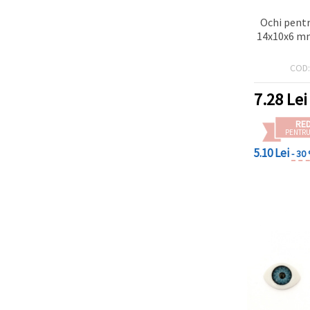
Ochi pentr
14x10x6 mm
COD
7.28
Lei
RE
PENTRU
5.10 Lei
- 30