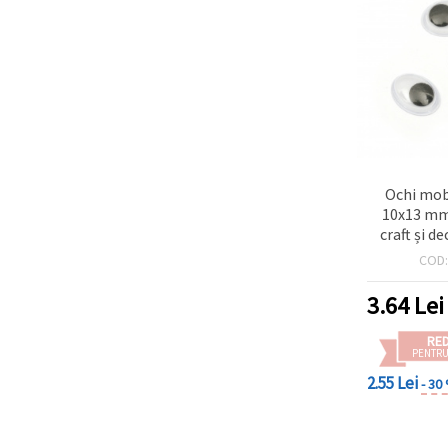
Ochi mob
10x13 mm
craft și de
b
COD
3.64
Lei
RE
PENTRU
2.55 Lei
- 30