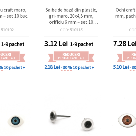
u craft maro,
Saibe de bază din plastic,
Ochi craft
 – set 10 buc.
gri-maro, 20x4,5 mm,
mm, pache
orificiu 6 mm – set 10
bucăți
:
510102
COD:
510115
CO
3.12
Lei
7.28
Le
1-9 pachet
1-9 pachet
DUCERI
REDUCERI
RE
 CANTITATE
PENTRU CANTITATE
PENTR
2.18 Lei
5.10 Lei
 %
10 pachet +
- 30 %
10 pachet +
- 3