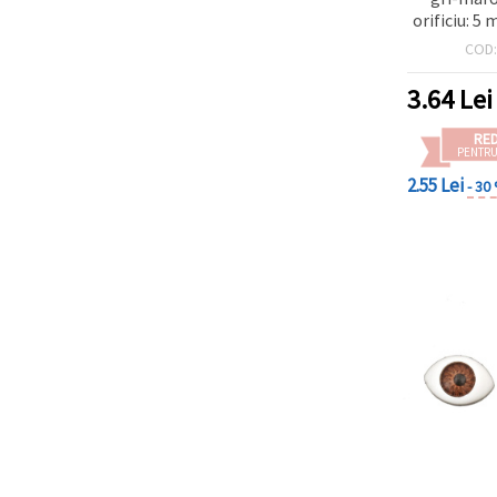
orificiu: 5
COD
3.64
Lei
RE
PENTRU
2.55 Lei
- 30