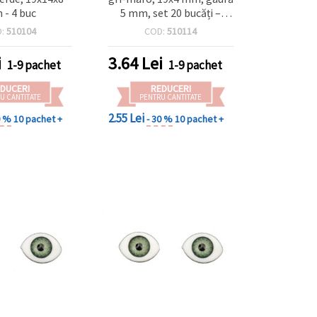
- 4 buc
5 mm, set 20 bucăți –
perfecte pentru DIY,
D:
510104
COD:
510114
accesorii handmade și
proiecte creative
i
3.64
Lei
1-9 pachet
1-9 pachet
DUCERI
REDUCERI
U CANTITATE
PENTRU CANTITATE
2.55 Lei
0 %
10 pachet +
- 30 %
10 pachet +