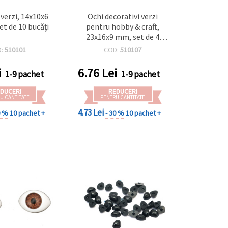
 verzi, 14x10x6
Ochi decorativi verzi
t de 10 bucăți
pentru hobby & craft,
23x16x9 mm, set de 4
bucăți
D:
510101
COD:
510107
i
6.76
Lei
1-9 pachet
1-9 pachet
DUCERI
REDUCERI
U CANTITATE
PENTRU CANTITATE
4.73 Lei
0 %
10 pachet +
- 30 %
10 pachet +