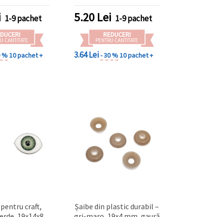
i handmade și
te creative
i
5.20
Lei
1-9 pachet
1-9 pachet
DUCERI
REDUCERI
U CANTITATE
PENTRU CANTITATE
3.64 Lei
0 %
10 pachet +
- 30 %
10 pachet +
 pentru craft,
Șaibe din plastic durabil –
verde, 19x14x8
gri-maro, 19x4 mm, gaură