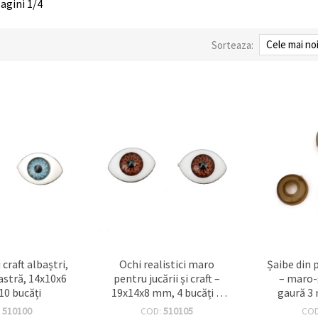
pagini 1/4
Sorteaza:
craft albaștri,
Ochi realistici maro
Șaibe din 
astră, 14x10x6
pentru jucării și craft –
– maro-
10 bucăți
19x14x8 mm, 4 bucăți –
gaură 3 
perfecte pentru
ideale
:
510100
COD:
510105
CO