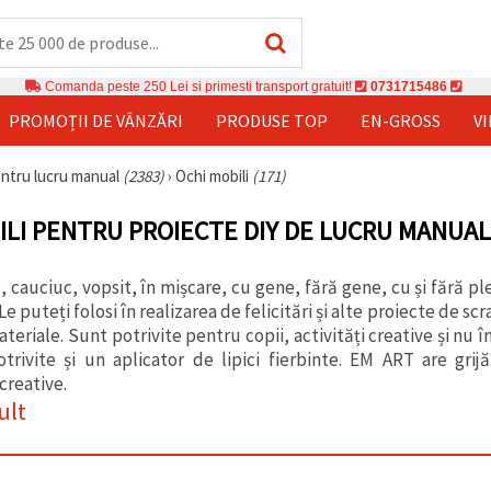
Comanda peste 250 Lei si primesti transport gratuit!
0731715486
PROMOȚII DE VÂNZĂRI
PRODUSE TOP
EN-GROSS
V
entru lucru manual
(2383)
›
Ochi mobili
(171)
ILI PENTRU PROIECTE DIY DE LUCRU MANUAL
c, cauciuc, vopsit, în mișcare, cu gene, fără gene, cu și fără 
 Le puteți folosi în realizarea de felicitări și alte proiecte de s
ateriale. Sunt potrivite pentru copii, activități creative și n
otrivite și un aplicator de lipici fierbinte. EM ART are grij
creative.
ult