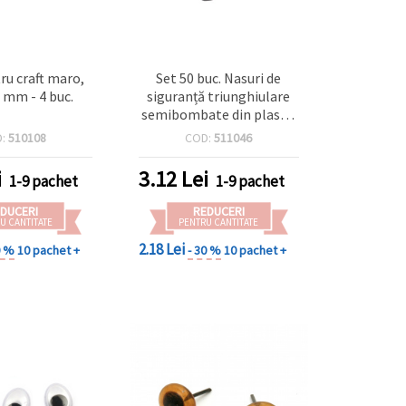
ru craft maro,
Set 50 buc. Nasuri de
 mm - 4 buc.
siguranță triunghiulare
semibombate din plastic
negru, 7x10x3,5 mm –
D:
510108
COD:
511046
pentru animale de pluș,
jucării din pluș,
i
3.12
Lei
1-9 pachet
1-9 pachet
Amigurumi,
DIY/handmade &
DUCERI
REDUCERI
confecționare jucării
U CANTITATE
PENTRU CANTITATE
2.18 Lei
0 %
10 pachet +
- 30 %
10 pachet +