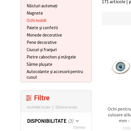
171 articole | 
conținut și
Năsturi automați
reclame
Magnete
mai
relevante,
Ochi mobili
inclusiv cu
Paiete și confetti
ajutorul
partenerilor
Monede decorative
noștri de
analiză și
Pene decorative
marketing.
Ciucuri și franjuri
Puteți fi de
Pietre cabochon și mărgele
acord să
utilizați
Sârme plușate
toate
Autocolante și accesorii pentru
cookie -
cusut
urile făcând
clic pe
"acceptati
toate!" Sau
să vă
Filtre
indicați
preferințele
Inchideti toate
|
Elimina toate
Ochi pentru 
în setări
culoare alb
selectând
un tip de
mm - 
DISPONIBILITATE
(3)
cookie -uri
Elimina
COD
dat și