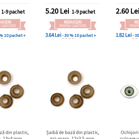
decorațiuni și proiecte DIY
accesori
creative
proiec
5.20
Lei
2.60
Le
1-9 pachet
1-9 pachet
DUCERI
REDUCERI
RE
 CANTITATE
PENTRU CANTITATE
PENTR
3.64 Lei
1.82 Lei
 %
10 pachet +
- 30 %
10 pachet +
- 3
ză din plastic,
Șaibă de bază din plastic,
Ochișori
, 13x4 mm,
gri-maro, 12x3,5 mm,
culoare 