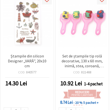
Ștampile din silicon
Set de ștampile tip rolă
Designer „VARĂ”, 20x10
decorative, 130 x 60 mm,
cm
inimă, stea, coroană,
fluture - 4 buc.
COD:
840577
COD:
821468
14.30
Lei
10.92
Lei
1-4 pachet
REDUCERI
PENTRU CANTITATE
8.74 Lei
- 20 %
5 pachet +