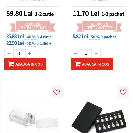
59.80
Lei
11.70
Lei
1-2 cutie
1-2 pachet
REDUCERI
REDUCERI
PENTRU CANTITATE
PENTRU CANTITATE
35.88 Lei
5.82 Lei
- 40 %
3-4 cutie
- 50 %
3 pachet +
29.90 Lei
- 50 %
5 cutie +
ADAUGA IN COS
ADAUGA IN COS