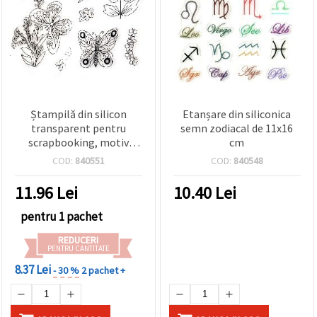
Ștampilă din silicon
Etanșare din siliconica
transparent pentru
semn zodiacal de 11x16
scrapbooking, motiv
cm
fluture, 15 x 18 cm
COD:
840551
COD:
840548
11.96
Lei
10.40
Lei
pentru 1 pachet
REDUCERI
PENTRU CANTITATE
8.37 Lei
- 30 %
2 pachet +