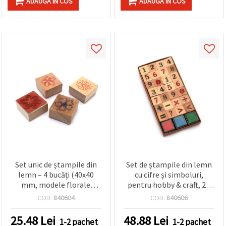
ADAUGA IN COS
ADAUGA IN COS
Set unic de ștampile din
Set de ștampile din lemn
lemn – 4 bucăți (40x40
cu cifre și simboluri,
mm, modele florale
pentru hobby & craft, 28
asortate), perfect pentru
piese, 25x25 mm, cu 3
COD:
840604
COD:
840606
DIY, handmade &
tușiere în culori mixte,
scrapbooking
24x24 mm
25.48
Lei
48.88
Lei
1-2 pachet
1-2 pachet