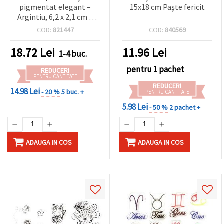
pigmentat elegant –
15x18 cm Paște fericit
Argintiu, 6,2 x 2,1 cm –
Perfect pentru
COD:
821447
COD:
840569
ștampilare stilată,
scrapbooking și creații DIY
18.72
Lei
11.96
Lei
1-4 buc.
artistice
pentru 1 pachet
REDUCERI
PENTRU CANTITATE
REDUCERI
14.98 Lei
- 20 %
5 buc. +
PENTRU CANTITATE
5.98 Lei
- 50 %
2 pachet +
ADAUGA IN COS
ADAUGA IN COS