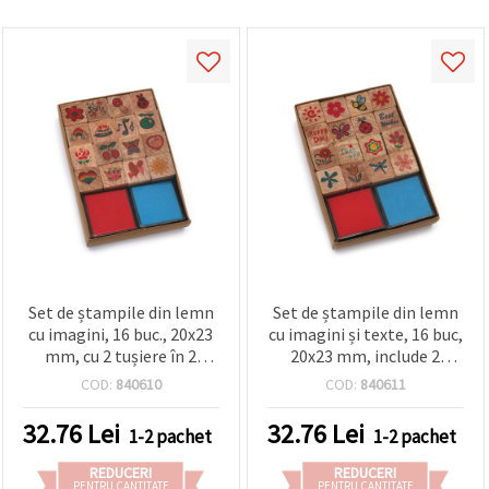
Set de ștampile din lemn
Set de ștampile din lemn
cu imagini, 16 buc., 20x23
cu imagini și texte, 16 buc,
mm, cu 2 tușiere în 2
20x23 mm, include 2
culori, 34x34 mm
pernițe de tuș în 2 culori,
COD:
840610
COD:
840611
34x34 mm
32.76
Lei
32.76
Lei
1-2 pachet
1-2 pachet
REDUCERI
REDUCERI
PENTRU CANTITATE
PENTRU CANTITATE