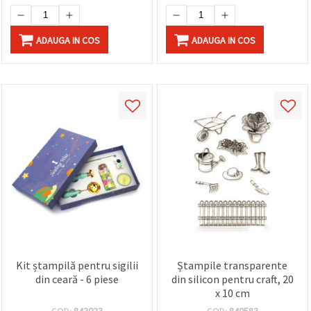
ADAUGA IN COS
ADAUGA IN COS
Kit ștampilă pentru sigilii
Ștampile transparente
din ceară - 6 piese
din silicon pentru craft, 20
x 10 cm
COD:
843023
COD:
840583