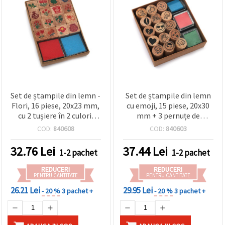
Set de ștampile din lemn -
Set de ștampile din lemn
Flori, 16 piese, 20x23 mm,
cu emoji, 15 piese, 20x30
cu 2 tușiere în 2 culori,
mm + 3 pernuțe de
34x34 mm
cerneală colorate, 24 mm
COD:
840608
COD:
840603
– pentru scrapbooking,
felicitări și școală
32.76
Lei
37.44
Lei
1-2 pachet
1-2 pachet
REDUCERI
REDUCERI
PENTRU CANTITATE
PENTRU CANTITATE
26.21 Lei
29.95 Lei
- 20 %
3 pachet +
- 20 %
3 pachet +