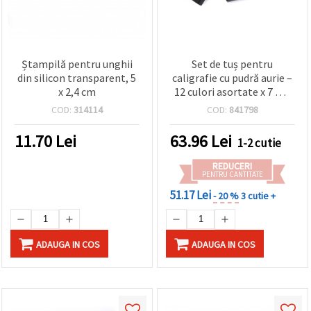
Ștampilă pentru unghii
Set de tuș pentru
din silicon transparent, 5
caligrafie cu pudră aurie –
x 2,4 cm
12 culori asortate x 7 ml,
în cutie
COD:
314114
COD:
841798
11.70
Lei
63.96
Lei
1-2 cutie
REDUCERI
PENTRU CANTITATE
51.17 Lei
- 20 %
3 cutie +
ADAUGA IN COS
ADAUGA IN COS