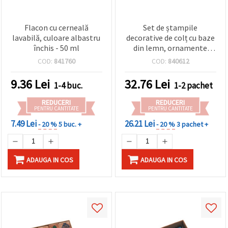
Flacon cu cerneală
Set de ștampile
lavabilă, culoare albastru
decorative de colț cu baze
închis - 50 ml
din lemn, ornamente
florale, 30 x 22 mm, 4 buc.
COD:
841760
COD:
840612
9.36
Lei
32.76
Lei
1-4 buc.
1-2 pachet
REDUCERI
REDUCERI
PENTRU CANTITATE
PENTRU CANTITATE
7.49 Lei
26.21 Lei
- 20 %
5 buc. +
- 20 %
3 pachet +
ADAUGA IN COS
ADAUGA IN COS