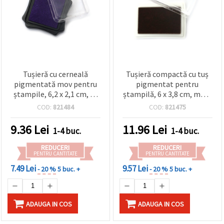
Tușieră cu cerneală
Tușieră compactă cu tuș
pigmentată mov pentru
pigmentat pentru
ștampile, 6,2 x 2,1 cm, cu
ștampilă, 6 x 3,8 cm, maro
capac transparent –
închis, capac transparent
COD:
821484
COD:
821475
scrapbooking,
cardmaking și proiecte
9.36
Lei
11.96
Lei
1-4 buc.
1-4 buc.
DIY/craft
REDUCERI
REDUCERI
PENTRU CANTITATE
PENTRU CANTITATE
7.49 Lei
9.57 Lei
- 20 %
5 buc. +
- 20 %
5 buc. +
ADAUGA IN COS
ADAUGA IN COS