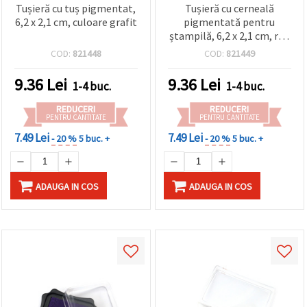
Tușieră cu tuș pigmentat,
Tușieră cu cerneală
6,2 x 2,1 cm, culoare grafit
pigmentată pentru
ștampilă, 6,2 x 2,1 cm, roz
electric
COD:
821448
COD:
821449
9.36
Lei
9.36
Lei
1-4 buc.
1-4 buc.
REDUCERI
REDUCERI
PENTRU CANTITATE
PENTRU CANTITATE
7.49 Lei
7.49 Lei
- 20 %
5 buc. +
- 20 %
5 buc. +
ADAUGA IN COS
ADAUGA IN COS