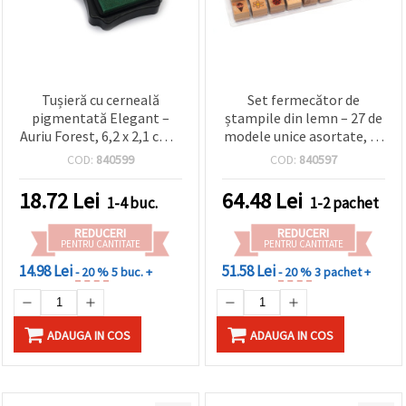
Tușieră cu cerneală
Set fermecător de
pigmentată Elegant –
ștampile din lemn – 27 de
Auriu Forest, 6,2 x 2,1 cm –
modele unice asortate, cu
perfectă pentru
2 tușiere colorate –
COD:
840599
COD:
840597
ștampilare, scrapbooking
perfect pentru
și proiecte DIY &
scrapbooking,
18.72
Lei
64.48
Lei
1-4 buc.
1-2 pachet
handmade
cardmaking și proiecte de
hobby creativ DIY
REDUCERI
REDUCERI
PENTRU CANTITATE
PENTRU CANTITATE
14.98 Lei
51.58 Lei
- 20 %
5 buc. +
- 20 %
3 pachet +
ADAUGA IN COS
ADAUGA IN COS