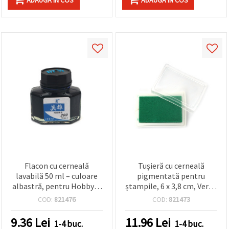
Flacon cu cerneală
Tușieră cu cerneală
lavabilă 50 ml – culoare
pigmentată pentru
albastră, pentru Hobby &
ștampile, 6 x 3,8 cm, Verde
Craft
marin
COD:
821476
COD:
821473
9.36
Lei
11.96
Lei
1-4 buc.
1-4 buc.