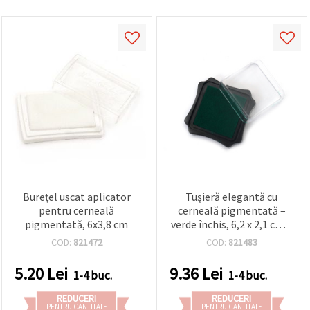
Burețel uscat aplicator
Tușieră elegantă cu
pentru cerneală
cerneală pigmentată –
pigmentată, 6x3,8 cm
verde închis, 6,2 x 2,1 cm –
ideală pentru ștampilare,
COD:
821472
COD:
821483
cardmaking și proiecte
DIY creative
5.20
Lei
9.36
Lei
1-4 buc.
1-4 buc.
REDUCERI
REDUCERI
PENTRU CANTITATE
PENTRU CANTITATE