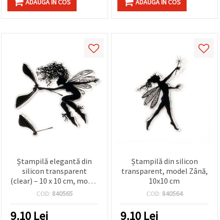
ADAUGA IN COS
ADAUGA IN COS
Ștampilă elegantă din
Ștampilă din silicon
silicon transparent
transparent, model Zână,
(clear) – 10 x 10 cm, model
10x10 cm
Zână în zbor, ideală
COD:
840565
COD:
840564
pentru scrapbooking și
proiecte DIY de lucru
9.10
Lei
9.10
Lei
manual