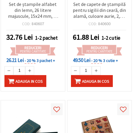
Set de ștampile alfabet
Set de capete de ștampilă
din lemn, 26 litere
pentru sigilii din ceară, din
majuscule, 15x24 mm, cu
alamă, culoare aurie, 2,5 x
tușieră 24x24 mm
1,3 mm, 10 buc.
COD:
840607
COD:
840600
32.76
Lei
61.88
Lei
1-2 pachet
1-2 cutie
REDUCERI
REDUCERI
PENTRU CANTITATE
PENTRU CANTITATE
26.21 Lei
49.50 Lei
- 20 %
3 pachet +
- 20 %
3 cutie +
ADAUGA IN COS
ADAUGA IN COS