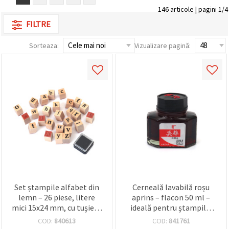
conținut și
146 articole | pagini 1/4
reclame
FILTRE
mai
relevante,
inclusiv cu
Sorteaza:
Vizualizare pagină:
ajutorul
partenerilor
noștri de
analiză și
marketing.
Puteți fi de
acord să
utilizați
toate
cookie -
urile făcând
clic pe
"acceptati
toate!" Sau
să vă
indicați
preferințele
Set ștampile alfabet din
Cerneală lavabilă roșu
în setări
lemn – 26 piese, litere
aprins – flacon 50 ml –
selectând
mici 15x24 mm, cu tușieră
ideală pentru ștampile,
un tip de
cookie -uri
24x24 mm
craft, hobby și proiecte
COD:
840613
COD:
841761
dat și
DIY