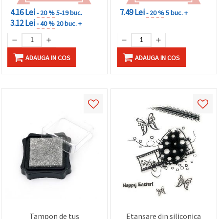
4.16 Lei
7.49 Lei
- 20 %
5-19 buc.
- 20 %
5 buc. +
3.12 Lei
- 40 %
20 buc. +
ADAUGA IN COS
ADAUGA IN COS
Tampon de tuș
Etanșare din siliconica