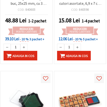
buc, 25x25 mm, cu 3
culori asortate, 6,9 x 7 cm
tușiere, 3 culori asortate,
– ideală pentru
COD:
840605
COD:
840598
24x24 mm
ștampilare, scrapbooking
și proiecte DIY
48.88
Lei
15.08
Lei
1-2 pachet
1-4 pachet
REDUCERI
REDUCERI
PENTRU CANTITATE
PENTRU CANTITATE
39.10 Lei
12.06 Lei
- 20 %
3 pachet +
- 20 %
5 pachet +
ADAUGA IN COS
ADAUGA IN COS