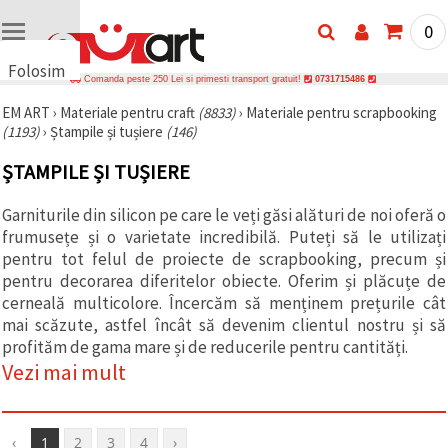
0
Folosim
Comanda peste 250 Lei si primesti transport gratuit!
0731715486
cookie-
EM ART
›
Materiale pentru craft
(8833)
›
Materiale pentru scrapbooking
uri
(1193)
›
Ștampile și tușiere
(146)
🍪 Folosim
cookie-uri
ȘTAMPILE ȘI TUȘIERE
și
tehnologii
similare
Garniturile din silicon pe care le veți găsi alături de noi oferă o
pentru a
frumusețe și o varietate incredibilă. Puteți să le utilizați
asigura
funcționarea
pentru tot felul de proiecte de scrapbooking, precum și
corectă a
pentru decorarea diferitelor obiecte. Oferim și plăcuțe de
site-ului,
cerneală multicolore. Încercăm să menținem prețurile cât
pentru a vă
îmbunătăți
mai scăzute, astfel încât să devenim clientul nostru și să
experiența
profităm de gama mare și de reducerile pentru cantități.
și, cu
Vezi mai mult
acordul
dumneavoastră,
pentru a
analiza
traficul și a
‹
1
2
3
4
›
afișa