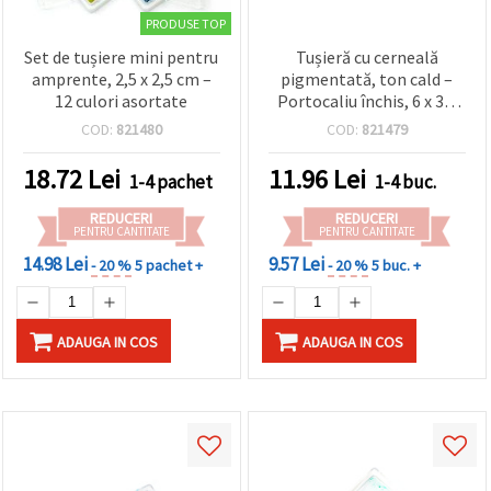
PRODUSE TOP
Set de tușiere mini pentru
Tușieră cu cerneală
amprente, 2,5 x 2,5 cm –
pigmentată, ton cald –
12 culori asortate
Portocaliu închis, 6 x 3,8
cm – Ideală pentru
COD:
821480
COD:
821479
ștampilare, scrapbooking
și proiecte creative DIY
18.72
Lei
11.96
Lei
1-4 pachet
1-4 buc.
REDUCERI
REDUCERI
PENTRU CANTITATE
PENTRU CANTITATE
14.98 Lei
9.57 Lei
- 20 %
5 pachet +
- 20 %
5 buc. +
ADAUGA IN COS
ADAUGA IN COS