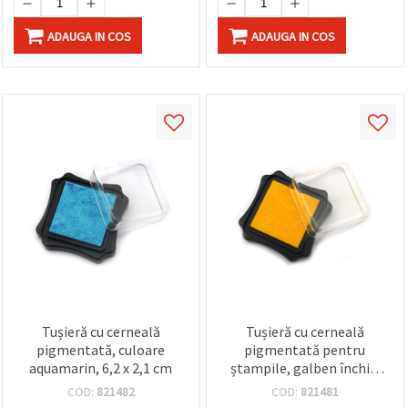
ADAUGA IN COS
ADAUGA IN COS
Tușieră cu cerneală
Tușieră cu cerneală
pigmentată, culoare
pigmentată pentru
aquamarin, 6,2 x 2,1 cm
ștampile, galben închis,
6.2 x 2.1 cm
COD:
821482
COD:
821481