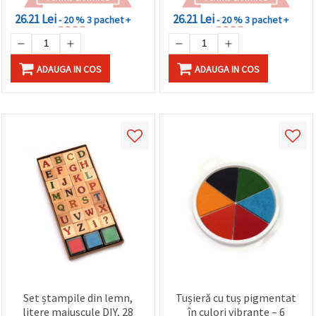
26.21 Lei
26.21 Lei
- 20 %
3 pachet +
- 20 %
3 pachet +
ADAUGA IN COS
ADAUGA IN COS
Set ștampile din lemn,
Tușieră cu tuș pigmentat
litere majuscule DIY, 28
în culori vibrante – 6