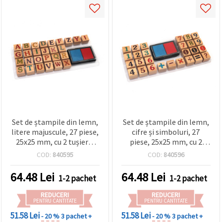
Set de ștampile din lemn,
Set de ștampile din lemn,
litere majuscule, 27 piese,
cifre și simboluri, 27
25x25 mm, cu 2 tușiere,
piese, 25x25 mm, cu 2
38x45 mm, 2 culori
tușiere în 2 culori
COD:
840595
COD:
840596
asortate, 38x45 mm
64.48
Lei
64.48
Lei
1-2 pachet
1-2 pachet
REDUCERI
REDUCERI
PENTRU CANTITATE
PENTRU CANTITATE
51.58 Lei
51.58 Lei
- 20 %
3 pachet +
- 20 %
3 pachet +