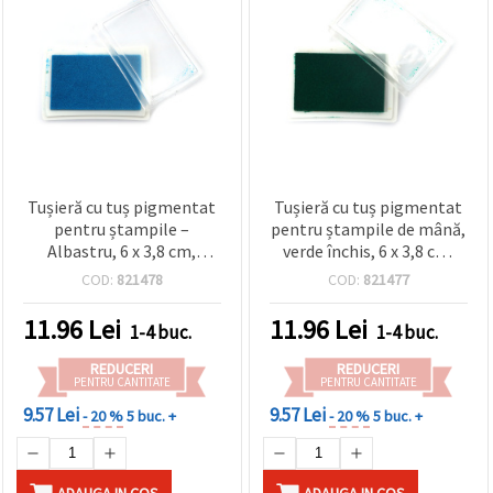
Tușieră cu tuș pigmentat
Tușieră cu tuș pigmentat
pentru ștampile –
pentru ștampile de mână,
Albastru, 6 x 3,8 cm,
verde închis, 6 x 3,8 cm,
pentru hârtie,
dreptunghiulară, carcasă
COD:
821478
COD:
821477
scrapbooking, ștampilare
din plastic cu capac
decorativă și felicitări
transparent – pentru
11.96
Lei
11.96
Lei
1-4 buc.
1-4 buc.
handmade
scrapbooking,
cardmaking și embosare
REDUCERI
REDUCERI
PENTRU CANTITATE
PENTRU CANTITATE
9.57 Lei
9.57 Lei
- 20 %
5 buc. +
- 20 %
5 buc. +
ADAUGA IN COS
ADAUGA IN COS