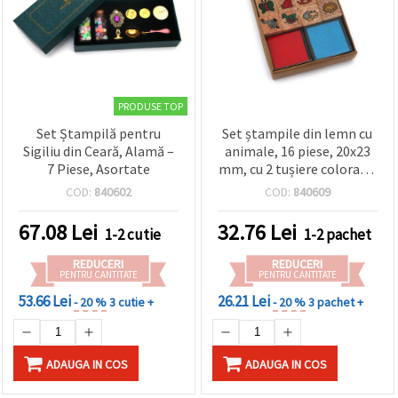
PRODUSE TOP
Set Ștampilă pentru
Set ștampile din lemn cu
Sigiliu din Ceară, Alamă –
animale, 16 piese, 20x23
7 Piese, Asortate
mm, cu 2 tușiere colorate,
34x34 mm
COD:
840602
COD:
840609
67.08
Lei
32.76
Lei
1-2 cutie
1-2 pachet
REDUCERI
REDUCERI
PENTRU CANTITATE
PENTRU CANTITATE
53.66 Lei
26.21 Lei
- 20 %
3 cutie +
- 20 %
3 pachet +
ADAUGA IN COS
ADAUGA IN COS