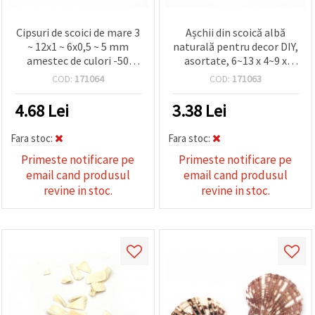
Cipsuri de scoici de mare 3
Așchii din scoică albă
~ 12x1 ~ 6x0,5 ~ 5 mm
naturală pentru decor DIY,
amestec de culori -50
asortate, 6~13 x 4~9 x
grame
0,1~6 mm, 50 g
COD:
171064
COD:
171063
4.68
Lei
3.38
Lei
Fara stoc:
Fara stoc:
Primeste notificare pe
Primeste notificare pe
email cand produsul
email cand produsul
revine in stoc.
revine in stoc.