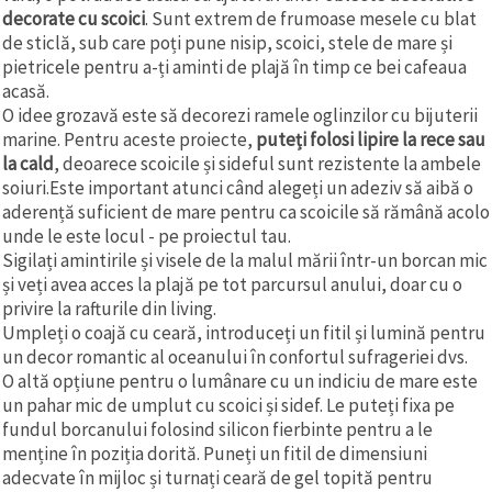
decorate cu scoici
. Sunt extrem de frumoase mesele cu blat
de sticlă, sub care poți pune nisip, scoici, stele de mare și
pietricele pentru a-ți aminti de plajă în timp ce bei cafeaua
acasă.
O idee grozavă este să decorezi ramele oglinzilor cu bijuterii
marine. Pentru aceste proiecte,
puteți folosi lipire la rece sau
la cald
, deoarece scoicile și sideful sunt rezistente la ambele
soiuri.Este important atunci când alegeți un adeziv să aibă o
aderență suficient de mare pentru ca scoicile să rămână acolo
unde le este locul - pe proiectul tau.
Sigilați amintirile și visele de la malul mării într-un borcan mic
și veți avea acces la plajă pe tot parcursul anului, doar cu o
privire la rafturile din living.
Umpleți o coajă cu ceară, introduceți un fitil și lumină pentru
un decor romantic al oceanului în confortul sufrageriei dvs.
O altă opțiune pentru o lumânare cu un indiciu de mare este
un pahar mic de umplut cu scoici și sidef. Le puteți fixa pe
fundul borcanului folosind silicon fierbinte pentru a le
menține în poziția dorită. Puneți un fitil de dimensiuni
adecvate în mijloc și turnați ceară de gel topită pentru