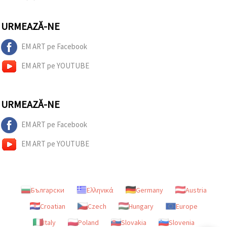
URMEAZĂ-NE
EM ART pe Facebook
EM ART pe YOUTUBE
URMEAZĂ-NE
EM ART pe Facebook
EM ART pe YOUTUBE
Български
Ελληνικά
Germany
Austria
Croatian
Czech
Hungary
Europe
Italy
Poland
Slovakia
Slovenia