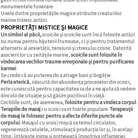
monumentele funerare.
Unele dintre proprietățile magice atribuite creaturilor
marine trăiesc astăzi.
PROPRIETĂȚI MISTICE ȘI MAGICE
Un simbol al păcii,
scoicile și scoicile sunt încă folosite astăzi
nu numai pentru bijuterii frumoase, ci și pentru tratamentul
alternativ al anxietății, tensiunii și stresului cronic. Datorită
asocierii lor cu zeitățile marine,
scoicile sunt folosite în
vindecarea vechilor traume emoționale și pentru purificarea
karmei
.
Se crede că au puterea de a atrage bani și bogăție.
Perla eterică
, născută din abundența proceselor din scoici,
este cunoscută pentru capacitatea sa de a ne ajuta să vedem
dincolo de situație și să găsim pozitivul în viață.
Cochliile sunt, de asemenea,
folosite pentru a vindeca corpul
.
Terapiile de masaj
cu scoici sunt foarte populare.
Terapeuții
de masaj le folosesc pentru a afecta diferite puncte ale
corpului
. Masajul cu scoici mișcă sistemul circulator,
regenerează celulele, stimulează producția lor și, în același
timp, întărește inima și protejează împotriva inflamației.