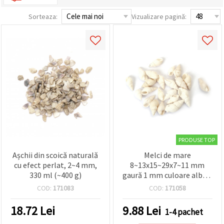
conținut și
reclame
Sorteaza:
Vizualizare pagină:
mai
relevante,
inclusiv cu
ajutorul
partenerilor
noștri de
analiză și
marketing.
Puteți fi de
acord să
utilizați
toate
cookie -
urile făcând
clic pe
PRODUSE TOP
"acceptati
Așchii din scoică naturală
Melci de mare
toate!" Sau
să vă
cu efect perlat, 2~4 mm,
8~13x15~29x7~11 mm
indicați
330 ml (~400 g)
gaură 1 mm culoare albă ~
preferințele
50 g ~80 metri
în setări
COD:
171083
COD:
171058
selectând
un tip de
18.72
Lei
9.88
Lei
1-4 pachet
cookie -uri
dat și