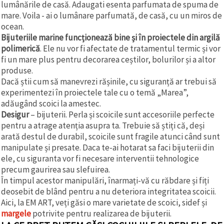
lumânările de casă. Adaugati esenta parfumata de spuma de
mare. Voila - ai o lumânare parfumată, de casă, cu un miros de
ocean.
Bijuteriile marine funcționează bine și în proiectele din argilă
polimerică
. Ele nu vor fi afectate de tratamentul termic și vor
fi un mare plus pentru decorarea ceștilor, bolurilor și a altor
produse.
Dacă știi cum să manevrezi rășinile, cu siguranță ar trebui să
experimentezi în proiectele tale cu o temă „Marea”,
adăugând scoici la amestec.
Desigur
– bijuterii. Perla și scoicile sunt accesoriile perfecte
pentru a atrage atenția asupra ta. Trebuie să știți că, deși
arată destul de durabil, scoicile sunt fragile atunci când sunt
manipulate și presate. Daca te-ai hotarat sa faci bijuterii din
ele, cu siguranta vor fi necesare interventii tehnologice
precum gaurirea sau slefuirea.
În timpul acestor manipulări, înarmați-vă cu răbdare și fiți
deosebit de blând pentru a nu deteriora integritatea scoicii.
Aici, la EM ART, veți găsi o mare varietate de scoici, sidef și
margele
potrivite pentru realizarea de bijuterii.