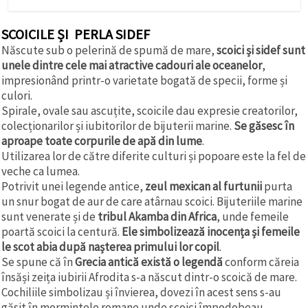
SCOICILE ȘI PERLA SIDEF
Născute sub o pelerină de spumă de mare,
scoici și sidef sunt
unele dintre cele mai atractive cadouri ale oceanelor
,
impresionând printr-o varietate bogată de specii, forme și
culori.
Spirale, ovale sau ascuțite, scoicile dau expresie creatorilor,
colecționarilor și iubitorilor de bijuterii marine.
Se găsesc în
aproape toate corpurile de apă din lume
.
Utilizarea lor de către diferite culturi și popoare este la fel de
veche ca lumea.
Potrivit unei legende antice,
zeul mexican al furtunii
purta
un snur bogat de aur de care atârnau scoici. Bijuteriile marine
sunt venerate și de
tribul Akamba din Africa
, unde femeile
poartă scoici la centură.
Ele simbolizează inocența și femeile
le scot abia după nașterea primului lor copil
.
Se spune că în
Grecia antică există o legendă
conform căreia
însăși zeița iubirii Afrodita s-a născut dintr-o scoică de mare.
Cochiliile simbolizau și învierea, dovezi în acest sens s-au
găsit în mormintele romane unde scoici împodobeau