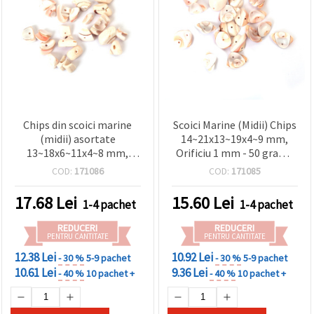
Chips din scoici marine
Scoici Marine (Midii) Chips
(midii) asortate
14~21x13~19x4~9 mm,
13~18x6~11x4~8 mm,
Orificiu 1 mm - 50 grame
gaură 1 mm, ~70 bucăți –
~30 bucăți
COD:
171086
COD:
171085
50 g, accesorii pentru
bijuterii handmade și
17.68
Lei
15.60
Lei
1-4 pachet
1-4 pachet
hobby craft
REDUCERI
REDUCERI
PENTRU CANTITATE
PENTRU CANTITATE
12.38 Lei
10.92 Lei
- 30 %
5-9 pachet
- 30 %
5-9 pachet
10.61 Lei
9.36 Lei
- 40 %
10 pachet +
- 40 %
10 pachet +