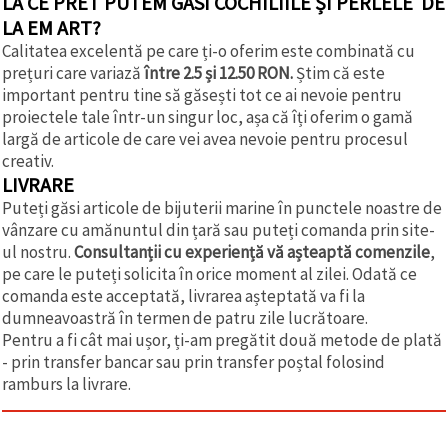
LA CE PRET PUTEM GĂSI COCHILIILE ȘI PERLELE DE
LA EM ART?
Calitatea excelentă pe care ți-o oferim este combinată cu
prețuri care variază
între 2.5 și 12.50 RON.
Știm că este
important pentru tine să găsești tot ce ai nevoie pentru
proiectele tale într-un singur loc, așa că îți oferim o gamă
largă de articole de care vei avea nevoie pentru procesul
creativ.
LIVRARE
Puteți găsi articole de bijuterii marine în punctele noastre de
vânzare cu amănuntul din țară sau puteți comanda prin site-
ul nostru.
Consultanții cu experiență vă așteaptă comenzile
,
pe care le puteți solicita în orice moment al zilei. Odată ce
comanda este acceptată, livrarea așteptată va fi la
dumneavoastră în termen de patru zile lucrătoare.
Pentru a fi cât mai ușor, ți-am pregătit două metode de plată
- prin transfer bancar sau prin transfer poștal folosind
ramburs la livrare.