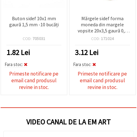
Buton sidef 10x1 mm
Mărgele sidef forma
gaură 1,5 mm -10 bucăți
moneda din margele
vopsite 20x3,5 gaură 0,8
mm MIX - 5 bucăți
COD:
705031
COD:
171024
1.82
Lei
3.12
Lei
Fara stoc:
Fara stoc:
Primeste notificare pe
Primeste notificare pe
email cand produsul
email cand produsul
revine in stoc.
revine in stoc.
VIDEO CANAL DE LA EM ART