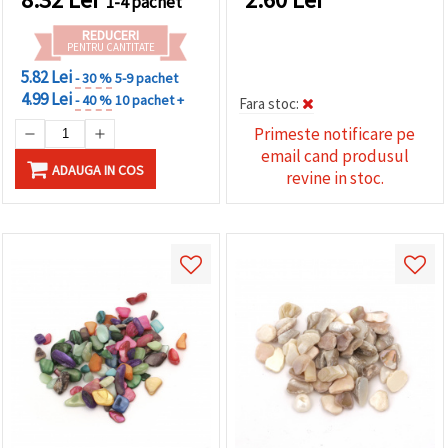
1-4 pachet
REDUCERI
PENTRU CANTITATE
5.82 Lei
- 30 %
5-9 pachet
4.99 Lei
- 40 %
10 pachet +
Fara stoc:
Primeste notificare pe
email cand produsul
ADAUGA IN COS
revine in stoc.