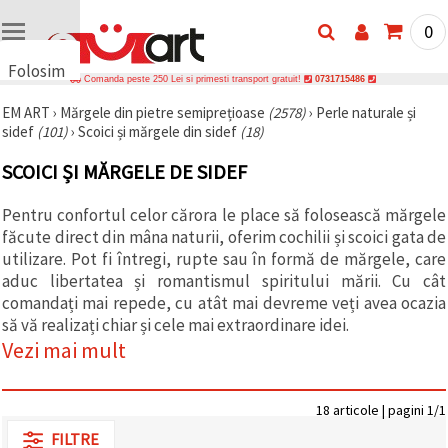
0
Folosim
Comanda peste 250 Lei si primesti transport gratuit!
0731715486
cookie-
EM ART
›
Mărgele din pietre semiprețioase
(2578)
›
Perle naturale și
uri
sidef
(101)
›
Scoici și mărgele din sidef
(18)
🍪 Folosim
cookie-uri
SCOICI ȘI MĂRGELE DE SIDEF
și
tehnologii
similare
Pentru confortul celor cărora le place să folosească mărgele
pentru a
făcute direct din mâna naturii, oferim cochilii și scoici gata de
asigura
funcționarea
utilizare. Pot fi întregi, rupte sau în formă de mărgele, care
corectă a
aduc libertatea și romantismul spiritului mării. Cu cât
site-ului,
comandați mai repede, cu atât mai devreme veți avea ocazia
pentru a vă
îmbunătăți
să vă realizați chiar și cele mai extraordinare idei.
experiența
Vezi mai mult
și, cu
acordul
dumneavoastră,
pentru a
18 articole | pagini 1/1
analiza
traficul și a
FILTRE
afișa