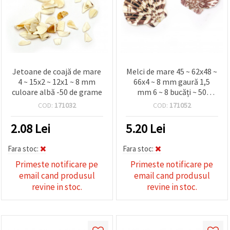
Jetoane de coajă de mare
Melci de mare 45 ~ 62x48 ~
4 ~ 15x2 ~ 12x1 ~ 8 mm
66x4 ~ 8 mm gaură 1,5
culoare albă -50 de grame
mm 6 ~ 8 bucăți ~ 50
grame
COD:
171032
COD:
171052
2.08
Lei
5.20
Lei
Fara stoc:
Fara stoc:
Primeste notificare pe
Primeste notificare pe
email cand produsul
email cand produsul
revine in stoc.
revine in stoc.