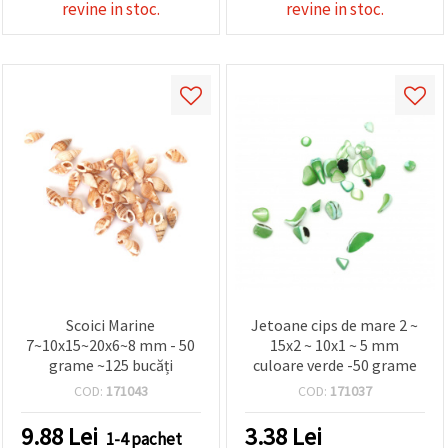
revine in stoc.
revine in stoc.
Scoici Marine
Jetoane cips de mare 2 ~
7~10x15~20x6~8 mm - 50
15x2 ~ 10x1 ~ 5 mm
grame ~125 bucăți
culoare verde -50 grame
COD:
171043
COD:
171037
9.88
Lei
3.38
Lei
1-4 pachet