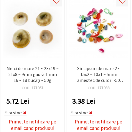
Melci de mare 21 ~ 23x19 ~
Sir cipsuri de mare 2 ~
21x8 ~ 9mm gaură 1 mm
15x2 ~ 10x1 ~ 5mm
16 ~ 18 bucăți ~ 50g
amestec de culori -50
grame
COD:
171051
COD:
171033
5.72
Lei
3.38
Lei
Fara stoc:
Fara stoc:
Primeste notificare pe
Primeste notificare pe
email cand produsul
email cand produsul