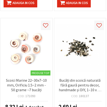
ADAUGA IN COS
ADAUGA IN COS
PRODUSE TOP
Scoici Marine 22~30x7~10
Bucăți din scoică naturală
mm, Orificiu 1.5~2 mm -
fără gaură pentru decor,
50 grame ~7 bucăți
handmade și DIY, 1–10 x 1–
4 x 0,5–2 mm, 20 g
COD:
171093
COD:
180137
8.32
Lei
2.60
Lei