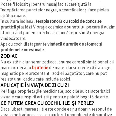
Poate fi folosit și pentru masaj facial care ajută la
îndepărtarea punctelor negre, a cearcănelor și face pielea
strălucitoare.
În cultura indiană,
terapia sonoră cu scoici de concă se
practică și astăzi.
Vibrația cosmică a sunetului pe care îl auzim
atunci când punem urechea la concă reprezintă energia
vindecătoare.
Apa cu cochilii stagnante
vindecă durerile de stomac și
problemele intestinale
.
ZODIAC
Nu există niciun semn zodiacal anume care să simtă beneficii
mai mari decât o
bijuterie
de mare, dar se crede că îi atrage
magnetic pe reprezentanții zodiei Săgetător, care nu pot
rezista unui cadou care include scoici.
APLICAȚIE ÎN VIAȚA DE ZI CU ZI
Pe lângă proprietățile medicinale, scoicile au caracteristici
vizuale care inspiră artiștii pentru o paletă bogată de arte.
CE PUTEM CREA CU COCHILIILE ȘI PERLE?
Daca iubesti marea si iti este dor de ea nu doar in sezonul de
vara, o poti aduce acasa cu ajutorul unor
obiecte decorative