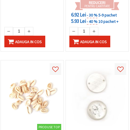
făcând clic
REDUCERI
PENTRU CANTITATE
pe butonul
"Salvați"
6.92 Lei
- 30 %
5-9 pachet
5.93 Lei
- 40 %
10 pachet +
Аcceptati
toate!
ADAUGA IN COS
ADAUGA IN COS
Setări
PRODUSE TOP