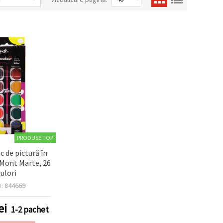
PRODUSE TOP
ic de pictură în
 Mont Marte, 26
culori
D:
844669
ei
1-2 pachet