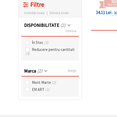
RE
făcând clic
Filtre
PENTRU
pe butonul
"Salvați"
34.11 Lei
- 2
Inchideti toate
|
Elimina toate
Аcceptati
DISPONIBILITATE
(2)
toate!
Elimina
Setări
În Stoc
(3)
Reducere pentru cantitati
(3)
Marca
(2)
Sterge
Mont Marte
(2)
EM ART
(1)