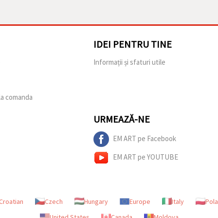
IDEI PENTRU TINE
e
Informații și sfaturi utile
 la comanda
URMEAZĂ-NE
EM ART pe Facebook
EM ART pe YOUTUBE
Croatian
Czech
Hungary
Europe
Italy
Pol
United States
Canada
Moldova