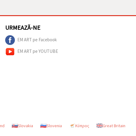
URMEAZĂ-NE
EM ART pe Facebook
EM ART pe YOUTUBE
and
Slovakia
Slovenia
Κύπρος
Great Britain