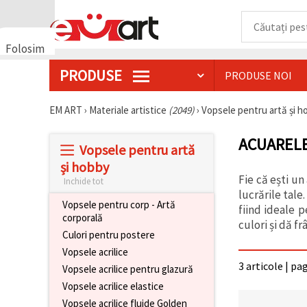
Folosim
cookie-
PRODUSE
PRODUSE NOI
uri
🍪 Folosim
cookie-uri
EM ART
›
Materiale artistice
(2049)
›
Vopsele pentru artă și 
și
tehnologii
ACUAREL
similare
Vopsele pentru artă
pentru a
asigura
și hobby
funcționarea
Fie că ești un
Inchide tot
corectă a
lucrările tale
site-ului,
Vopsele pentru corp - Artă
pentru a vă
fiind ideale p
corporală
îmbunătăți
culori și dă fr
experiența
Culori pentru postere
și, cu
Vopsele acrilice
acordul
dumneavoastră,
3 articole | pa
Vopsele acrilice pentru glazură
pentru a
analiza
Vopsele acrilice elastice
traficul și a
Vopsele acrilice fluide Golden
afișa