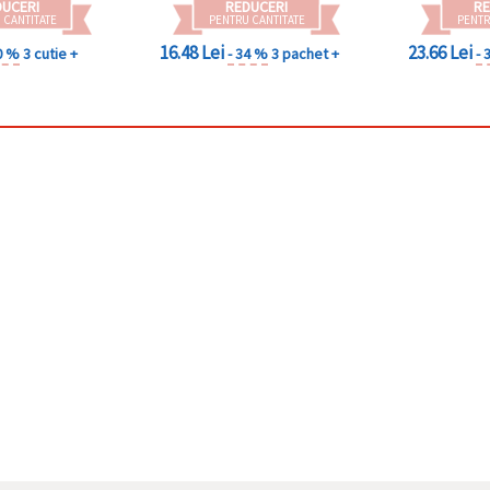
DUCERI
REDUCERI
RE
 CANTITATE
PENTRU CANTITATE
PENTR
16.48 Lei
23.66 Lei
0 %
3 cutie +
- 34 %
3 pachet +
- 