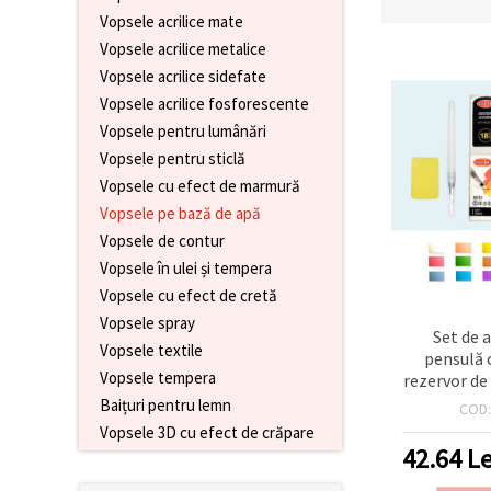
conținut și
Vopsele acrilice mate
reclame
Vopsele acrilice metalice
mai
relevante,
Vopsele acrilice sidefate
inclusiv cu
Vopsele acrilice fosforescente
ajutorul
partenerilor
Vopsele pentru lumânări
noștri de
analiză și
Vopsele pentru sticlă
marketing.
Vopsele cu efect de marmură
Puteți fi de
Vopsele pe bază de apă
acord să
utilizați
Vopsele de contur
toate
Vopsele în ulei și tempera
cookie -
urile făcând
Vopsele cu efect de cretă
clic pe
Vopsele spray
"acceptati
Set de 
toate!" Sau
Vopsele textile
pensulă c
să vă
indicați
Vopsele tempera
rezervor de 
preferințele
Baițuri pentru lemn
COD
în setări
selectând
Vopsele 3D cu efect de crăpare
un tip de
42.64
Le
cookie -uri
dat și