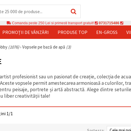
Comanda peste 250 Lei si primesti transport gratuit!
0731715486
PROMOȚII DE VÂNZĂRI
PRODUSE TOP
EN-GROSS
V
hobby
(1076)
›
Vopsele pe bază de apă
(3)
E
 artist profesionist sau un pasionat de creație, colecția de ac
. Aceste vopsele permit amestecarea armonioasă a culorilor, tran
entru peisaje, portrete și artă abstractă. Alege dintre seturil
âu liber creativității tale!
gini 1/1
Sorteaza: