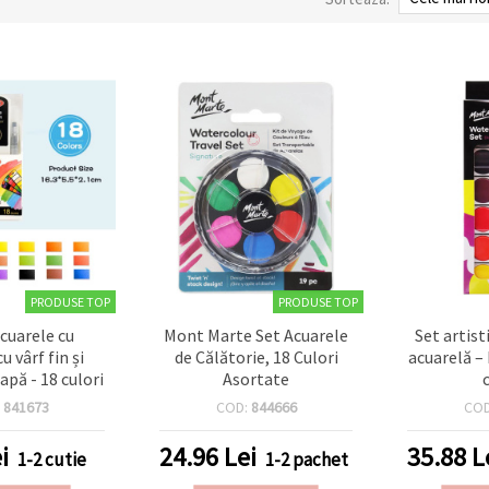
PRODUSE TOP
PRODUSE TOP
acuarele cu
Mont Marte Set Acuarele
Set artist
u vârf fin și
de Călătorie, 18 Culori
acuarelă –
apă - 18 culori
Asortate
:
841673
COD:
844666
CO
i
24.96
Lei
35.88
L
1-2 cutie
1-2 pachet