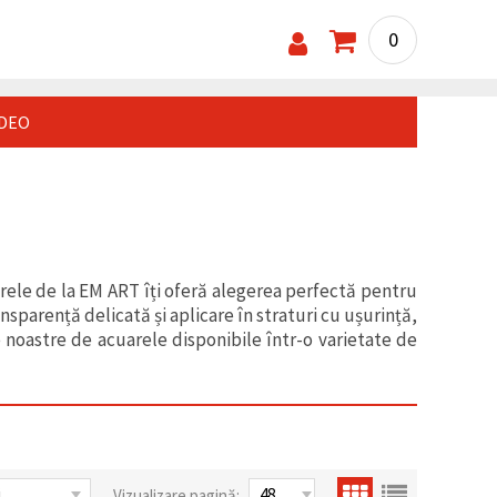
0
IDEO
uarele de la EM ART îți oferă alegerea perfectă pentru
sparență delicată și aplicare în straturi cu ușurință,
e noastre de acuarele disponibile într-o varietate de
Vizualizare pagină: