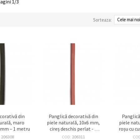
pagini 1/3
Sorteaza:
corativă din
Panglică decorativă din
Panglică
turală, maro
piele naturală, 10x6 mm,
piele nat
6 mm – 1 metru
cireș deschis perlat - 1
roșu cu cu
metru
:
206308
COD:
206311
CO