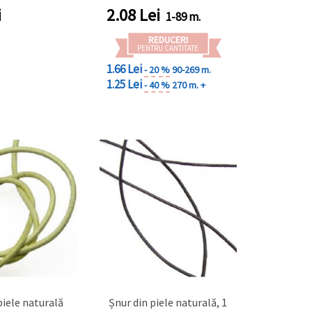
i
2.08
Lei
1-89 m.
REDUCERI
PENTRU CANTITATE
1.66 Lei
- 20 %
90-269 m.
1.25 Lei
- 40 %
270 m. +
piele naturală
Șnur din piele naturală, 1