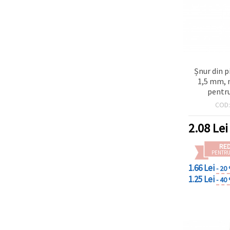
Șnur din p
1,5 mm, 
pentru
handmade 
COD
c
2.08
Lei
RE
PENTRU
1.66 Lei
- 20
1.25 Lei
- 40