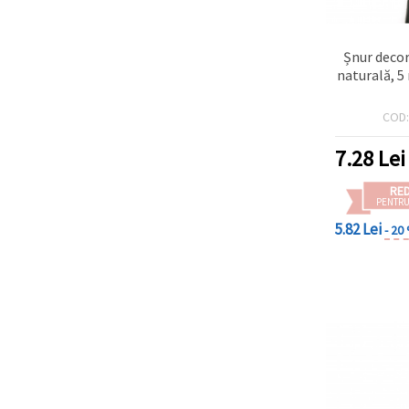
Șnur decor
naturală, 5
COD
7.28
Lei
RE
PENTRU
5.82 Lei
- 20