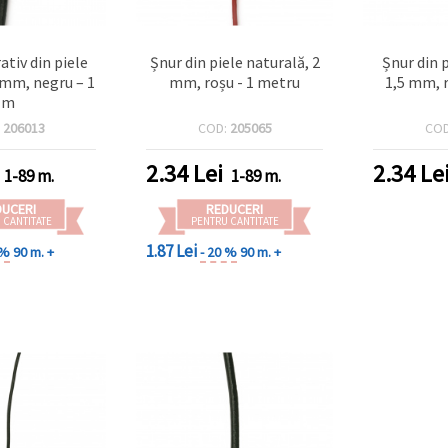
ativ din piele
Șnur din piele naturală, 2
Șnur din 
 mm, negru – 1
mm, roșu - 1 metru
1,5 mm, r
m
:
206013
COD:
205065
CO
2.34
Lei
2.34
Le
1-89 m.
1-89 m.
DUCERI
REDUCERI
 CANTITATE
PENTRU CANTITATE
1.87 Lei
 %
90 m. +
- 20 %
90 m. +