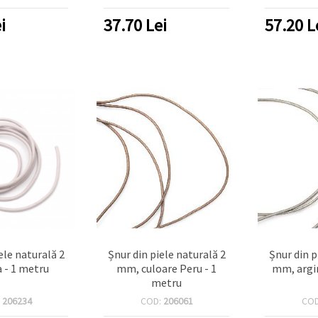
i
37.70
Lei
57.20
L
ele naturală 2
Șnur din piele naturală 2
Șnur din p
a - 1 metru
mm, culoare Peru - 1
mm, argin
metru
:
206234
COD:
206061
CO