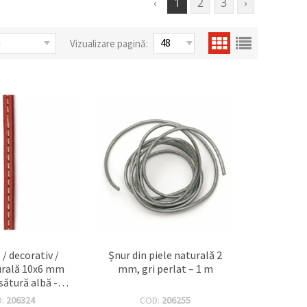
‹
1
2
3
›
Vizualizare pagină:
 / decorativ /
Șnur din piele naturală 2
urală 10x6 mm
mm, gri perlat – 1 m
sătură albă - 1
metru
D:
206324
COD:
206255