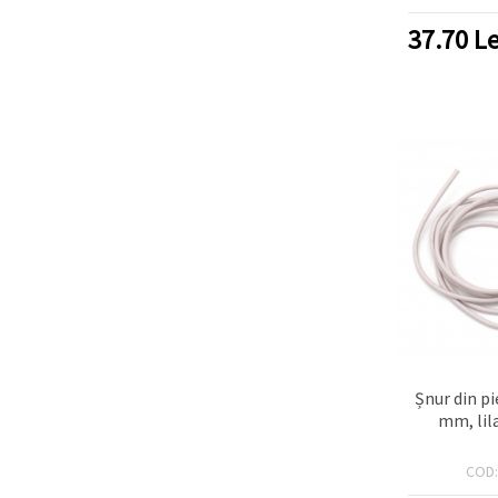
făcând clic
pe butonul
37.70
Le
"Salvați"
Аcceptati
toate!
Setări
Șnur din pi
mm, lil
COD