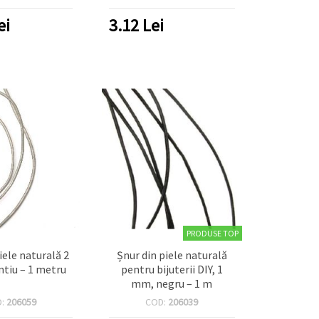
ei
3.12
Lei
PRODUSE TOP
iele naturală 2
Șnur din piele naturală
tiu – 1 metru
pentru bijuterii DIY, 1
mm, negru – 1 m
D:
206059
COD:
206039