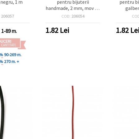
 negru, 1 m
pentru bijuterii
pentru bi
handmade, 2 mm, mov - 1
galben
metru
:
206057
COD:
206054
CO
1.82
Lei
1.82
Le
1-89 m.
DUCERI
 CANTITATE
 %
90-269 m.
 %
270 m. +