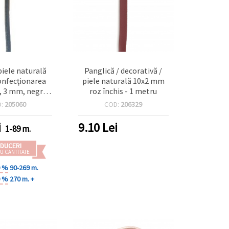
piele naturală
Panglică / decorativă /
onfecționarea
piele naturală 10x2 mm
r, 3 mm, negru -
roz închis - 1 metru
 metru
D:
205060
COD:
206329
i
9.10
Lei
1-89 m.
DUCERI
U CANTITATE
0 %
90-269 m.
0 %
270 m. +