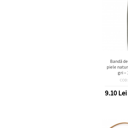
Bandă de
piele natu
gri –
COD
9.10
Lei