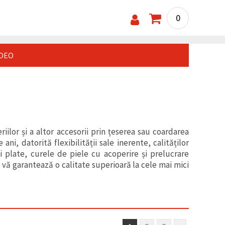
0
IDEO
iilor și a altor accesorii prin țeserea sau coardarea
i, datorită flexibilității sale inerente, calităților
i plate, curele de piele cu acoperire și prelucrare
e vă garantează o calitate superioară la cele mai mici