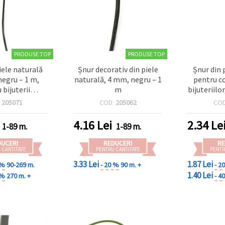
PRODUSE TOP
PRODUSE TOP
iele naturală
Șnur decorativ din piele
Șnur din 
negru – 1 m,
naturală, 4 mm, negru – 1
pentru c
 bijuterii
m
bijuteriilo
și accesorii
1
:
205071
COD:
205062
CO
raft
4.16
Lei
2.34
Le
1-89 m.
1-89 m.
DUCERI
REDUCERI
RE
 CANTITATE
PENTRU CANTITATE
PENTR
3.33 Lei
1.87 Lei
 %
90-269 m.
- 20 %
90 m. +
- 2
1.40 Lei
 %
270 m. +
- 4