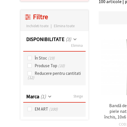
100 articole | 
conținut și
reclame
mai
Filtre
relevante,
inclusiv cu
Inchideti toate
|
Elimina toate
ajutorul
partenerilor
noștri de
DISPONIBILITATE
(3)
analiză și
marketing.
Elimina
Puteți fi de
acord să
În Stoc
(19)
utilizați
Produse Top
(10)
toate
cookie -
Reducere pentru cantitati
urile făcând
(12)
clic pe
"acceptati
toate!" Sau
să vă
Marca
(1)
Sterge
indicați
preferințele
Bandă de
în setări
EM ART
(100)
piele na
selectând
un tip de
închis, 10x
cookie -uri
COD
dat și