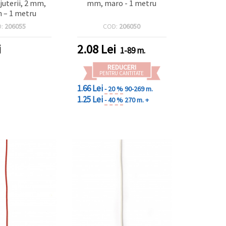
juterii, 2 mm,
mm, maro - 1 metru
 – 1 metru
D:
206055
COD:
206050
i
2.08
Lei
1-89 m.
REDUCERI
PENTRU CANTITATE
1.66 Lei
- 20 %
90-269 m.
1.25 Lei
- 40 %
270 m. +