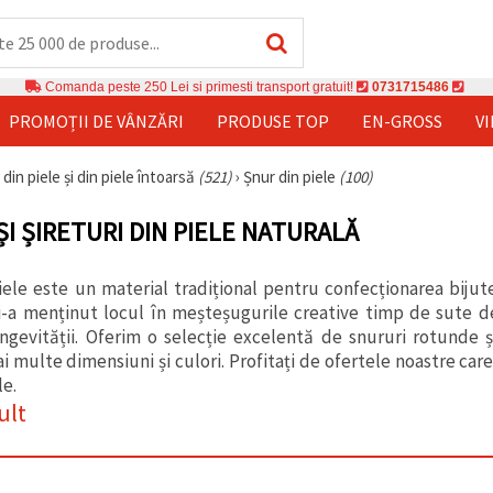
Comanda peste 250 Lei si primesti transport gratuit!
0731715486
PROMOȚII DE VÂNZĂRI
PRODUSE TOP
EN-GROSS
V
 din piele și din piele întoarsă
(521)
›
Șnur din piele
(100)
ȘI ȘIRETURI DIN PIELE NATURALĂ
ele este un material tradițional pentru confecționarea bijuter
i-a menținut locul în meșteșugurile creative timp de sute de an
ongevității. Oferim o selecție excelentă de snururi rotunde ș
ai multe dimensiuni și culori. Profitați de ofertele noastre car
ile.
ult