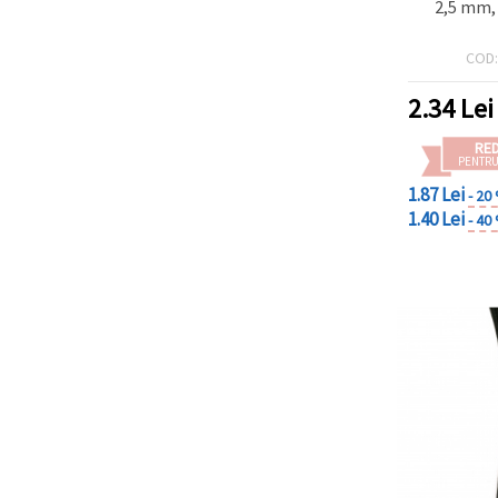
2,5 mm,
COD
2.34
Lei
RE
PENTRU
1.87 Lei
- 20
1.40 Lei
- 40