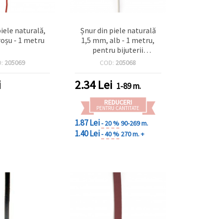
piele naturală,
Șnur din piele naturală
oșu - 1 metru
1,5 mm, alb - 1 metru,
pentru bijuterii
handmade și accesorii DIY
D:
205069
COD:
205068
i
2.34
Lei
1-89 m.
REDUCERI
PENTRU CANTITATE
1.87 Lei
- 20 %
90-269 m.
1.40 Lei
- 40 %
270 m. +