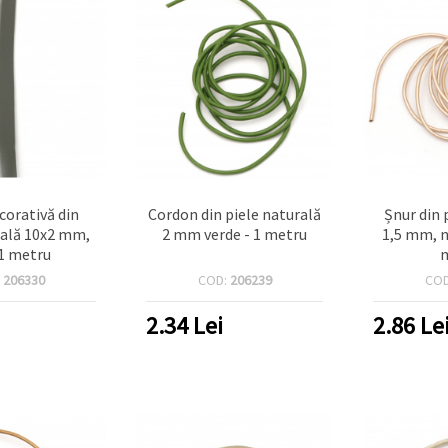
corativă din
Cordon din piele naturală
Șnur din 
rală 10x2 mm,
2 mm verde - 1 metru
1,5 mm, n
 1 metru
:
206330
COD:
206239
CO
2.34
Lei
2.86
Le