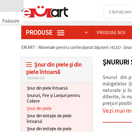
Folosim
cookie-
PRODUSE
PRODUSE NOI
uri
🍪 Folosim
cookie-uri
EM ART
›
Materiale pentru confecționat bijuterii
(4131)
›
Șnur
și
tehnologii
ȘNURURI 
similare
Șnur din piele și din
pentru a
asigura
piele întoarsă
funcționarea
Snurul din pi
Inchide tot
corectă a
mărgelelor. Ș
site-ului,
Șnur din piele întoarsă
pentru a vă
naturale și l
îmbunătăți
Șnururi, Fire și Lanțuri pentru
diferite, în m
experiența
Coliere
prețuri posib
și, cu
Șnur din piele
acordul
Vezi mai m
dumneavoastră,
Șnur din imitație de piele
pentru a
întoarsă
analiza
traficul și a
Șnur din imitație de piele
afișa