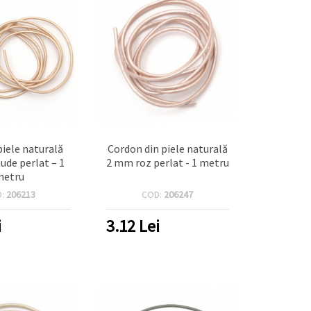
piele naturală
Cordon din piele naturală
ude perlat – 1
2 mm roz perlat - 1 metru
metru
D:
206213
COD:
206247
i
3.12
Lei