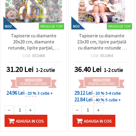
PRODUSE TOP
PRODUSE TOP
NOU
NOU
Tapiserie cu diamante
Tapiserie cu diamante
20x20 cm, diamante
23x30 cm, lipire parțială
rotunde, lipite parțial, cu
cu diamante rotunde și
ramă - Candy Unicorn LT-
ramă - Sugar Girl DG-
COD:
852466
COD:
852464
025
30125
31.20
Lei
36.40
Lei
1-2 cutie
1-2 cutie
REDUCERI
REDUCERI
PENTRU CANTITATE
PENTRU CANTITATE
24.96 Lei
29.12 Lei
- 20 %
3 cutie +
- 20 %
3-4 cutie
21.84 Lei
- 40 %
5 cutie +
ADAUGA IN COS
ADAUGA IN COS