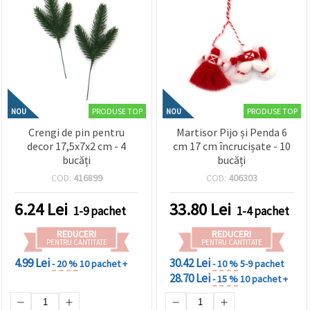
PRODUSE TOP
PRODUSE TOP
NOU
NOU
Crengi de pin pentru
Martisor Pijo și Penda 6
decor 17,5x7x2 cm - 4
cm 17 cm încrucișate - 10
bucăți
bucăți
COD:
416899
COD:
406303
6.24
Lei
33.80
Lei
1-9 pachet
1-4 pachet
REDUCERI
REDUCERI
PENTRU CANTITATE
PENTRU CANTITATE
4.99 Lei
30.42 Lei
- 20 %
10 pachet +
- 10 %
5-9 pachet
28.70 Lei
- 15 %
10 pachet +