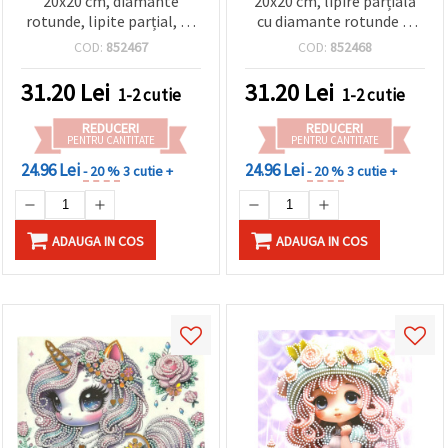
20x20 cm, diamante
20x20 cm, lipire parțială
rotunde, lipite parțial, cu
cu diamante rotunde și
ramă - Zână strălucitoare
ramă - Cățeluș alb pufos
COD:
852467
COD:
852468
LT-034
LT-033
31.20
Lei
31.20
Lei
1-2 cutie
1-2 cutie
REDUCERI
REDUCERI
PENTRU CANTITATE
PENTRU CANTITATE
24.96 Lei
24.96 Lei
- 20 %
3 cutie +
- 20 %
3 cutie +
ADAUGA IN COS
ADAUGA IN COS