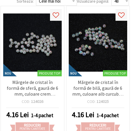
Sorteaza:
Vizualizare pagină:
conținut și
reclame
mai
relevante,
inclusiv cu
ajutorul
partenerilor
noștri de
analiză și
marketing.
Puteți fi de
acord să
utilizați
toate
cookie -
PRODUSE TOP
PRODUSE TOP
NOU
NOU
urile făcând
clic pe
Mărgele de cristal în
Mărgele de cristal în
"acceptati
formă de sferă, gaură de 6
formă de bilă, gaură de 6
toate!" Sau
mm, culoare crem
mm, culoare alb curcubeu
să vă
curcubeu, 1 mm - 20
- 20 grame ~190 bucăți
indicați
COD:
124026
COD:
124025
preferințele
grame ~190 bucăți
în setări
4.16
Lei
4.16
Lei
selectând
1-4 pachet
1-4 pachet
un tip de
cookie -uri
REDUCERI
REDUCERI
dat și
PENTRU CANTITATE
PENTRU CANTITATE