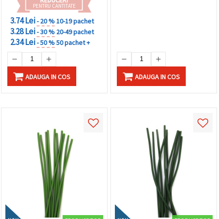
PENTRU CANTITATE
3.74 Lei
- 20 %
10-19 pachet
3.28 Lei
- 30 %
20-49 pachet
2.34 Lei
- 50 %
50 pachet +
ADAUGA IN COS
ADAUGA IN COS