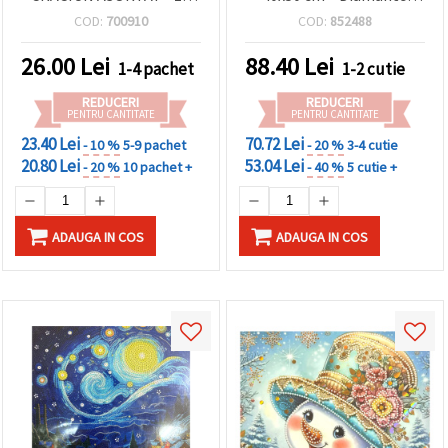
bucăți
rotunde strălucitoare,
COD:
700910
COD:
852488
broșură completă cu
ramă elegantă –
26.00
Lei
88.40
Lei
1-4 pachet
1-2 cutie
XQYX86077
REDUCERI
REDUCERI
PENTRU CANTITATE
PENTRU CANTITATE
23.40 Lei
70.72 Lei
- 10 %
5-9 pachet
- 20 %
3-4 cutie
20.80 Lei
53.04 Lei
- 20 %
10 pachet +
- 40 %
5 cutie +
ADAUGA IN COS
ADAUGA IN COS