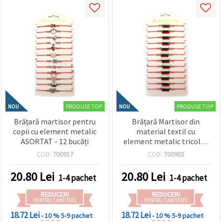
PRODUSE TOP
PRODUSE TOP
NOU
NOU
Brățară martisor pentru
Brățară Martisor din
copii cu element metalic
material textil cu
ASORTAT - 12 bucăți
element metalic tricolor
- 12 bucăți
COD:
700917
COD:
700902
20.80
Lei
20.80
Lei
1-4 pachet
1-4 pachet
REDUCERI
REDUCERI
PENTRU CANTITATE
PENTRU CANTITATE
18.72 Lei
18.72 Lei
- 10 %
5-9 pachet
- 10 %
5-9 pachet