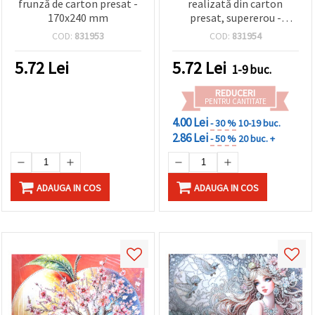
frunză de carton presat -
realizată din carton
170x240 mm
presat, supererou -
160x250 mm
COD:
831953
COD:
831954
5.72
Lei
5.72
Lei
1-9 buc.
REDUCERI
PENTRU CANTITATE
4.00 Lei
- 30 %
10-19 buc.
2.86 Lei
- 50 %
20 buc. +
ADAUGA IN COS
ADAUGA IN COS