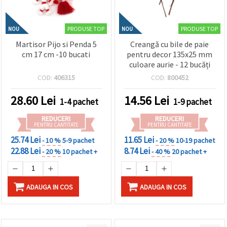
PRODUSE TOP
PRODUSE TOP
NOU
NOU
Martisor Pijo si Penda 5
Creangă cu bile de paie
cm 17 cm -10 bucati
pentru decor 135x25 mm
culoare aurie - 12 bucăți
COD:
406315
COD:
800452
28.60
Lei
14.56
Lei
1-4 pachet
1-9 pachet
REDUCERI
REDUCERI
PENTRU CANTITATE
PENTRU CANTITATE
25.74 Lei
11.65 Lei
- 10 %
5-9 pachet
- 20 %
10-19 pachet
22.88 Lei
8.74 Lei
- 20 %
10 pachet +
- 40 %
20 pachet +
ADAUGA IN COS
ADAUGA IN COS