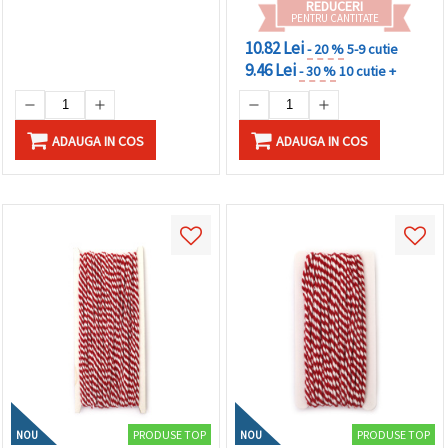
REDUCERI
PENTRU CANTITATE
10.82 Lei
- 20 %
5-9 cutie
9.46 Lei
- 30 %
10 cutie +
ADAUGA IN COS
ADAUGA IN COS
PRODUSE TOP
PRODUSE TOP
NOU
NOU