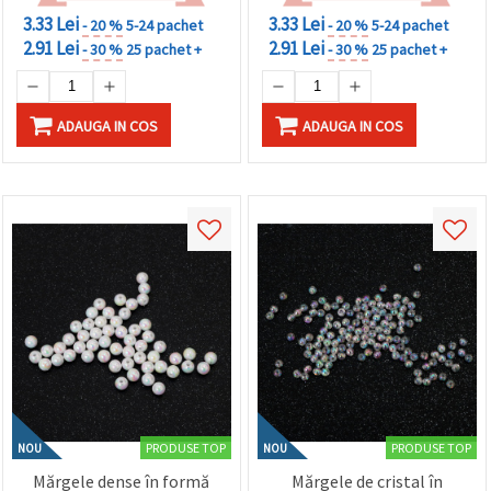
făcând clic
3.33 Lei
3.33 Lei
- 20 %
5-24 pachet
- 20 %
5-24 pachet
pe butonul
"Salvați"
2.91 Lei
2.91 Lei
- 30 %
25 pachet +
- 30 %
25 pachet +
Аcceptati
toate!
ADAUGA IN COS
ADAUGA IN COS
Setări
PRODUSE TOP
PRODUSE TOP
NOU
NOU
Mărgele dense în formă
Mărgele de cristal în