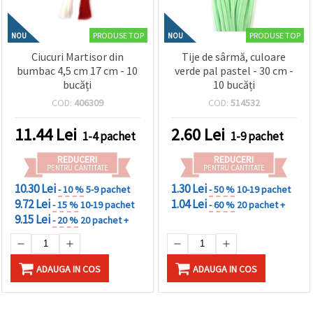
PRODUSE TOP
PRODUSE TOP
NOU
NOU
Ciucuri Martisor din
Tije de sârmă, culoare
bumbac 4,5 cm 17 cm - 10
verde pal pastel - 30 cm -
bucăți
10 bucăți
COD:
406309
COD:
514532
11.44
Lei
2.60
Lei
1-4 pachet
1-9 pachet
REDUCERI
REDUCERI
PENTRU CANTITATE
PENTRU CANTITATE
10.30 Lei
1.30 Lei
- 10 %
5-9 pachet
- 50 %
10-19 pachet
9.72 Lei
1.04 Lei
- 15 %
10-19 pachet
- 60 %
20 pachet +
9.15 Lei
- 20 %
20 pachet +
ADAUGA IN COS
ADAUGA IN COS