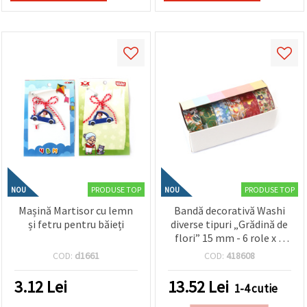
PRODUSE TOP
PRODUSE TOP
NOU
NOU
Mașină Martisor cu lemn
Bandă decorativă Washi
și fetru pentru băieți
diverse tipuri „Grădină de
flori” 15 mm - 6 role x 2
metri
COD:
d1661
COD:
418608
3.12
Lei
13.52
Lei
1-4 cutie