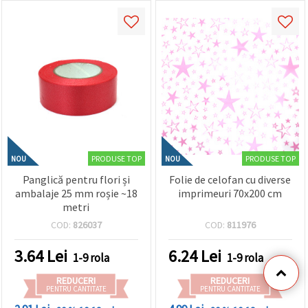
PRODUSE TOP
PRODUSE TOP
NOU
NOU
Panglică pentru flori și
Folie de celofan cu diverse
ambalaje 25 mm roșie ~18
imprimeuri 70x200 cm
metri
COD:
826037
COD:
811976
3.64
Lei
6.24
Lei
1-9 rola
1-9 rola
REDUCERI
REDUCERI
PENTRU CANTITATE
PENTRU CANTITATE