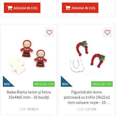
ADAUGA IN COS
ADAUGA IN COS
PRODUSE TOP
PRODUSE TOP
NOU
NOU
Baba Marta lemn și fetru
Figurină din lemn
33x44x5 mm - 10 bucăți
potcoavă cu trifoi 19x21x2
mm culoare roșie - 10
bucăți
COD:
804814
COD:
121268