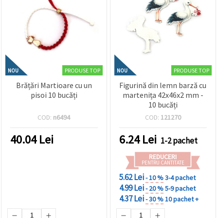
PRODUSE TOP
PRODUSE TOP
NOU
NOU
Brățări Martioare cu un
Figurină din lemn barză cu
pisoi 10 bucăți
martenița 42x46x2 mm -
10 bucăți
COD:
n6494
COD:
121270
40.04
Lei
6.24
Lei
1-2 pachet
REDUCERI
PENTRU CANTITATE
5.62 Lei
- 10 %
3-4 pachet
4.99 Lei
- 20 %
5-9 pachet
4.37 Lei
- 30 %
10 pachet +