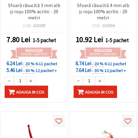
Sfoară răsucită 3 mm alb
Sfoară răsucită 4 mm alb
și roșu 100% acrilic - 20
și roșu 100% acrilic - 20
metri
metri
COD:
202095
COD:
202094
7.80
Lei
10.92
Lei
1-5 pachet
1-5 pachet
REDUCERI
REDUCERI
PENTRU CANTITATE
PENTRU CANTITATE
6.24 Lei
8.74 Lei
- 20 %
6-11 pachet
- 20 %
6-11 pachet
5.46 Lei
7.64 Lei
- 30 %
12 pachet +
- 30 %
12 pachet +
ADAUGA IN COS
ADAUGA IN COS