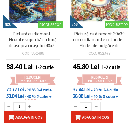
PRODUSE TOP
PRODUSE TOP
NOU
NOU
Pictură cu diamant -
Pictură cu diamant 30x30
Noapte superbă cu lună
cm cu diamante rotunde –
deasupra orașului 40x50
Model de bulgăre de
cm - Diamante rotunde
zăpadă colorat cu ramă
COD:
852486
COD:
852477
strălucitoare, broșură
elegantă LT-3540
completă cu ramă
88.40
Lei
46.80
Lei
1-2 cutie
1-2 cutie
elegantă - XQYX86284
REDUCERI
REDUCERI
PENTRU CANTITATE
PENTRU CANTITATE
70.72 Lei
37.44 Lei
- 20 %
3-4 cutie
- 20 %
3-4 cutie
53.04 Lei
28.08 Lei
- 40 %
5 cutie +
- 40 %
5 cutie +
ADAUGA IN COS
ADAUGA IN COS