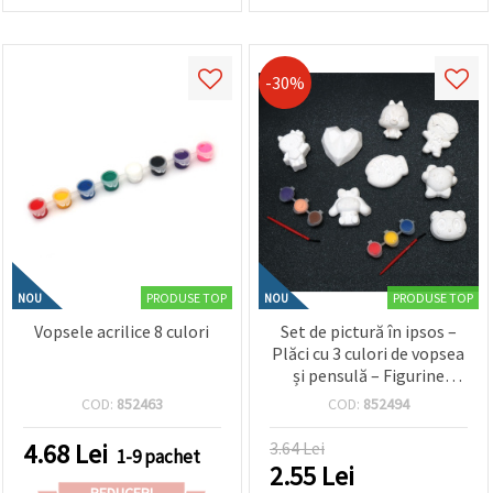
-30%
PRODUSE TOP
PRODUSE TOP
NOU
NOU
Vopsele acrilice 8 culori
Set de pictură în ipsos –
Plăci cu 3 culori de vopsea
și pensulă – Figurine
mixte pentru artă și
COD:
852463
COD:
852494
distracție creativă pentru
copii
4.68
Lei
3.64 Lei
1-9 pachet
2.55
Lei
REDUCERI