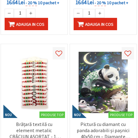
16.64 Lei
16.64 Lei
- 20 %
10 pachet +
- 20 %
10 pachet +
ADAUGA IN COS
ADAUGA IN COS
PRODUSE TOP
PRODUSE TOP
NOU
NOU
Brățară textilă cu
Pictură cu diamant cu
element metalic
panda adorabili și pașnici
CRĂCIUN ASORTAT - 12
40x50 cm – Diamante