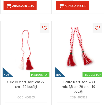
ADAUGA IN COS
ADAUGA IN COS
PRODUSE TOP
PRODUSE TOP
NOU
NOU
Ciucuri Martisor5 cm 22
Ciucure Martisor BZCH
cm - 10 bucăți
mic 4,5 cm 20 cm - 10
bucăți
COD:
406305
COD:
406313