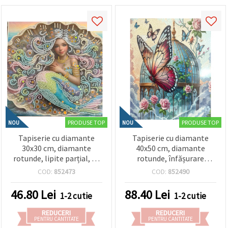
PRODUSE TOP
PRODUSE TOP
NOU
NOU
Tapiserie cu diamante
Tapiserie cu diamante
30x30 cm, diamante
40x50 cm, diamante
rotunde, lipite parțial, cu
rotunde, înfășurare
ramă - Sirenă de Perle LT-
completă cu ramă -
COD:
852473
COD:
852490
3535
Butterfly Magic
XQYX86099
46.80
Lei
88.40
Lei
1-2 cutie
1-2 cutie
REDUCERI
REDUCERI
PENTRU CANTITATE
PENTRU CANTITATE