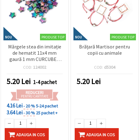
PRODUSE TOP
PRODUSE TOP
NOU
NOU
Mărgele stea din imitație
Brățară Martisor pentru
de hematit 11x4 mm
copii cu animale
gaură 1 mm CURCUBEU
-20 grame ~ 90 bucăți
COD:
124002
COD:
d5304
5.20
Lei
5.20
Lei
1-4 pachet
REDUCERI
PENTRU CANTITATE
4.16 Lei
- 20 %
5-24 pachet
3.64 Lei
- 30 %
25 pachet +
ADAUGA IN COS
ADAUGA IN COS