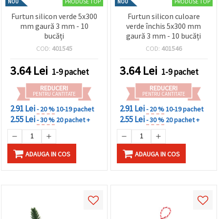
PRODUSE TOP
PRODUSE TOP
NOU
NOU
Furtun silicon verde 5x300
Furtun silicon culoare
mm gaură 3 mm - 10
verde închis 5x300 mm
bucăți
gaură 3 mm - 10 bucăți
COD:
401545
COD:
401546
3.64
Lei
3.64
Lei
1-9 pachet
1-9 pachet
REDUCERI
REDUCERI
PENTRU CANTITATE
PENTRU CANTITATE
2.91 Lei
2.91 Lei
- 20 %
10-19 pachet
- 20 %
10-19 pachet
2.55 Lei
2.55 Lei
- 30 %
20 pachet +
- 30 %
20 pachet +
ADAUGA IN COS
ADAUGA IN COS