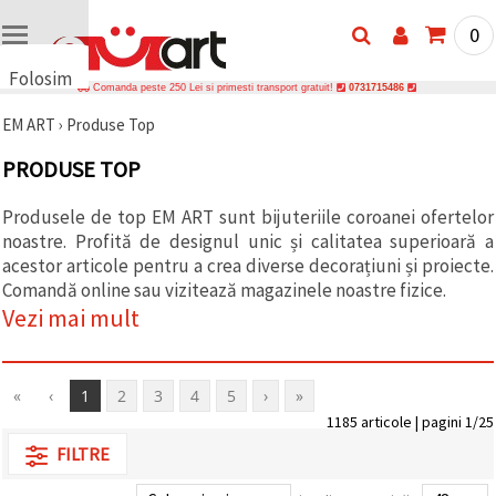
0
Folosim
Comanda peste 250 Lei si primesti transport gratuit!
0731715486
cookie-
EM ART
›
Produse Top
uri
🍪 Folosim
PRODUSE TOP
cookie-uri
și
tehnologii
Produsele de top EM ART sunt bijuteriile coroanei ofertelor
similare
noastre. Profită de designul unic și calitatea superioară a
pentru a
acestor articole pentru a crea diverse decorațiuni și proiecte.
asigura
funcționarea
Comandă online sau vizitează magazinele noastre fizice.
corectă a
Vezi mai mult
site-ului,
pentru a vă
îmbunătăți
experiența
și, cu
«
‹
1
2
3
4
5
›
»
acordul
1185 articole | pagini 1/25
dumneavoastră,
pentru a
FILTRE
analiza
traficul și a
afișa