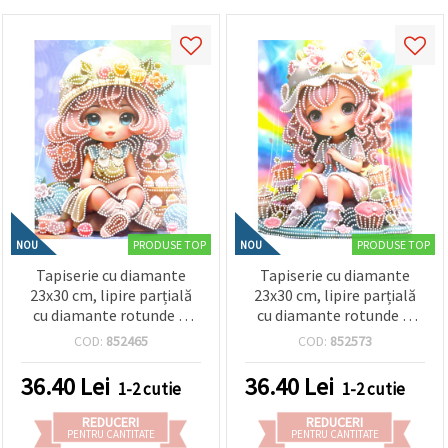
PRODUSE TOP
PRODUSE TOP
NOU
NOU
Tapiserie cu diamante
Tapiserie cu diamante
23x30 cm, lipire parțială
23x30 cm, lipire parțială
cu diamante rotunde și
cu diamante rotunde și
ramă - Sugar Girl DG-
ramă - Sugar Girl DG-
COD:
852465
COD:
852573
30126
30128
36.40
Lei
36.40
Lei
1-2 cutie
1-2 cutie
REDUCERI
REDUCERI
PENTRU CANTITATE
PENTRU CANTITATE