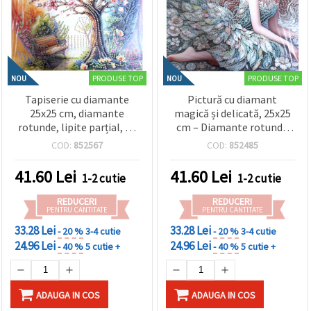
PRODUSE TOP
PRODUSE TOP
NOU
NOU
Tapiserie cu diamante
Pictură cu diamant
25x25 cm, diamante
magică și delicată, 25x25
rotunde, lipite parțial, cu
cm – Diamante rotunde
ramă - The Living Tree
strălucitoare, perforație
COD:
852567
COD:
852485
YY82
parțială cu ramă elegantă
– YY106
41.60
Lei
41.60
Lei
1-2 cutie
1-2 cutie
REDUCERI
REDUCERI
PENTRU CANTITATE
PENTRU CANTITATE
33.28 Lei
33.28 Lei
- 20 %
3-4 cutie
- 20 %
3-4 cutie
24.96 Lei
24.96 Lei
- 40 %
5 cutie +
- 40 %
5 cutie +
ADAUGA IN COS
ADAUGA IN COS