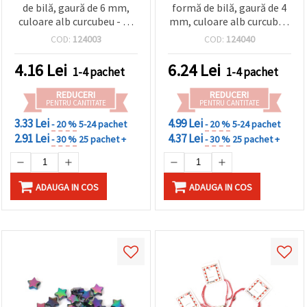
de bilă, gaură de 6 mm,
formă de bilă, gaură de 4
culoare alb curcubeu - 20
mm, culoare alb curcubeu
grame ~ 190 bucăți
- 20 grame ~700 bucăți
COD:
124003
COD:
124040
4.16
Lei
6.24
Lei
1-4 pachet
1-4 pachet
REDUCERI
REDUCERI
PENTRU CANTITATE
PENTRU CANTITATE
3.33 Lei
4.99 Lei
- 20 %
5-24 pachet
- 20 %
5-24 pachet
2.91 Lei
4.37 Lei
- 30 %
25 pachet +
- 30 %
25 pachet +
ADAUGA IN COS
ADAUGA IN COS