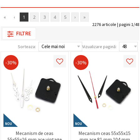
«
‹
1
2
3
4
5
›
»
2276 articole | pagini 1/48
FILTRE
Sorteaza:
Vizualizare pagină:
-30%
-30%
NOU
NOU
Mecanism de ceas
Mecanism ceas 55x55x15
55x55x16 mm ace vintage
mm ace 81 mm 104 mm