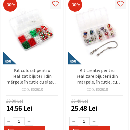
-30%
-30%
NOU
NOU
Kit colorat pentru
Kit creativ pentru
realizat bijuterii din
realizare bijuterii din
mărgele în cutie cu elastic
mărgele, în cutie, cu
din silicon – culori alb,
brățară metalică culoare
COD:
852610
COD:
852618
verde, roșu – ideal pentru
argintie – forme și culori
copii, hobby creativ,
asortate
20.80 Lei
36.40 Lei
handmade și bijuterii DIY
14.56
Lei
25.48
Lei