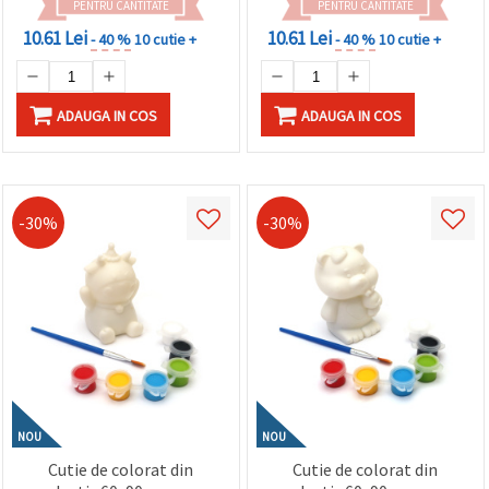
PENTRU CANTITATE
PENTRU CANTITATE
10.61 Lei
10.61 Lei
- 40 %
10 cutie +
- 40 %
10 cutie +
ADAUGA IN COS
ADAUGA IN COS
-30%
-30%
NOU
NOU
Cutie de colorat din
Cutie de colorat din