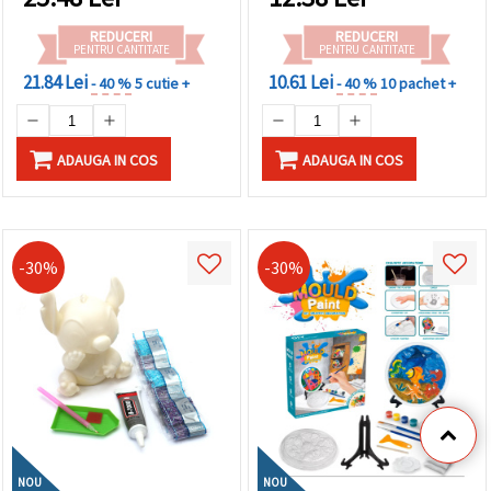
REDUCERI
REDUCERI
PENTRU CANTITATE
PENTRU CANTITATE
21.84 Lei
10.61 Lei
- 40 %
5 cutie +
- 40 %
10 pachet +
ADAUGA IN COS
ADAUGA IN COS
-30%
-30%
NOU
NOU