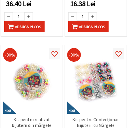
36.40
Lei
16.38
Lei
ADAUGA IN COS
ADAUGA IN COS
-30%
-30%
NOU
NOU
Kit pentru realizat
Kit pentru Confecționat
bijuterii din mărgele
Bijuterii cu Mărgele