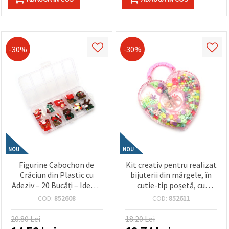
-30%
-30%
NOU
NOU
Figurine Cabochon de
Kit creativ pentru realizat
Crăciun din Plastic cu
bijuterii din mărgele, în
Adeziv – 20 Bucăți – Ideale
cutie-tip poșetă, cu
pentru Activități Creative
elastic siliconic și
COD:
852608
COD:
852611
Copii, Decorațiuni DIY și
foarfecă – forme și culori
Proiecte de Sărbători
asortate
20.80 Lei
18.20 Lei