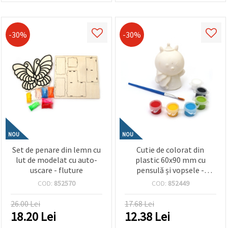
-30%
-30%
NOU
NOU
Set de penare din lemn cu
Cutie de colorat din
lut de modelat cu auto-
plastic 60x90 mm cu
uscare - fluture
pensulă și vopsele -
ursuleț cu brad de Crăciun
COD:
852570
COD:
852449
26.00 Lei
17.68 Lei
18.20
Lei
12.38
Lei