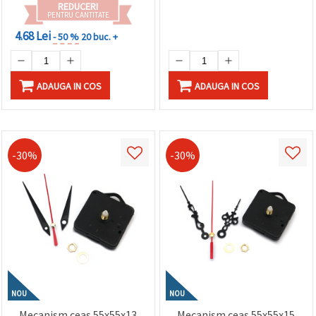
REDUCERI
PENTRU CANTITATE
4.68 Lei
- 50 %
20 buc. +
ADAUGA IN COS
ADAUGA IN COS
-30%
-30%
NOU
NOU
Mecanism ceas 55x55x13
Mecanism ceas 55x55x15