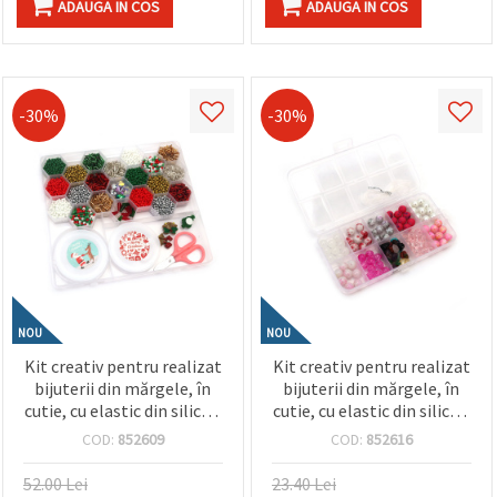
ADAUGA IN COS
ADAUGA IN COS
-30%
-30%
NOU
NOU
Kit creativ pentru realizat
Kit creativ pentru realizat
bijuterii din mărgele, în
bijuterii din mărgele, în
cutie, cu elastic din silicon
cutie, cu elastic din silicon
și accesorii – Culori
– forme și culori asortate
COD:
852609
COD:
852616
asortate
pentru hobby & craft DIY
52.00 Lei
23.40 Lei