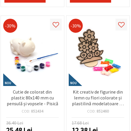
-30%
-30%
NOU
NOU
Cutie de colorat din
Kit creativ de figurine din
plastic 80x140 mm cu
lemn cu flori colorate și
pensulă și vopsele - Pisică
plastilină modelatoare cu
uscare la aer – ideal
COD:
852434
COD:
852460
pentru copii, activități
handmade, craft și decor
36.40 Lei
17.68 Lei
DIY
25.48
Lei
12.38
Lei