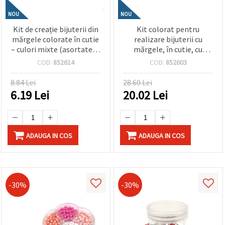
NOU
NOU
Kit de creație bijuterii din
Kit colorat pentru
mărgele colorate în cutie
realizare bijuterii cu
– culori mixte (asortate) –
mărgele, în cutie, cu
perfect pentru copii,
elastic din silicon și
COD:
852614
COD:
852603
hobby & DIY, handmade
foarfecă – Culori asortate
bijuterii
– Perfect pentru copii,
8.84 Lei
28.60 Lei
hobby creativ, craft și
6.19
Lei
20.02
Lei
bijuterii DIY
ADAUGA IN COS
ADAUGA IN COS
-30%
-30%