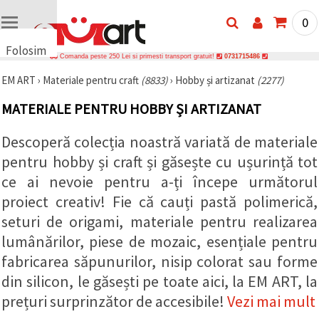
0
Folosim
Comanda peste 250 Lei si primesti transport gratuit!
0731715486
cookie-
EM ART
›
Materiale pentru craft
(8833)
›
Hobby și artizanat
(2277)
uri
🍪 Folosim
MATERIALE PENTRU HOBBY ȘI ARTIZANAT
cookie-uri
și
tehnologii
Descoperă colecția noastră variată de materiale
similare
pentru hobby și craft și găsește cu ușurință tot
pentru a
asigura
ce ai nevoie pentru a-ți începe următorul
funcționarea
corectă a
proiect creativ! Fie că cauți pastă polimerică,
site-ului,
pentru a vă
seturi de origami, materiale pentru realizarea
îmbunătăți
lumânărilor, piese de mozaic, esențiale pentru
experiența
și, cu
fabricarea săpunurilor, nisip colorat sau forme
acordul
dumneavoastră,
din silicon, le găsești pe toate aici, la EM ART, la
pentru a
analiza
prețuri surprinzător de accesibile!
Vezi mai mult
traficul și a
afișa