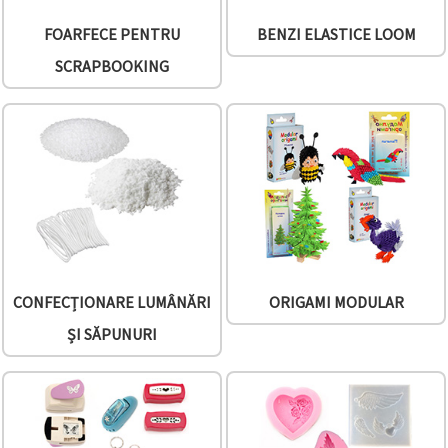
făcând clic
pe butonul
FOARFECE PENTRU
BENZI ELASTICE LOOM
"Salvați"
SCRAPBOOKING
Аcceptati
toate!
Setări
CONFECȚIONARE LUMÂNĂRI
ORIGAMI MODULAR
ȘI SĂPUNURI