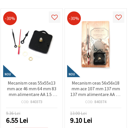
-30%
-30%
NOU
NOU
Mecanism ceas 55x55x13
Mecanism ceas 56x56x18
mm ace 46 mm 64 mm 83
mm ace 107 mm 137 mm
mm alimentare AA 1.5 V
137 mm alimentare AA 1.5
(baterie)
V (baterie)
COD:
840373
COD:
840374
9.36 Lei
13.00 Lei
6.55
Lei
9.10
Lei