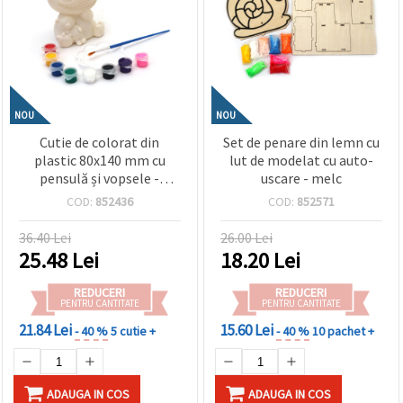
NOU
NOU
Cutie de colorat din
Set de penare din lemn cu
plastic 80x140 mm cu
lut de modelat cu auto-
pensulă și vopsele -
uscare - melc
Extraterestru
COD:
852436
COD:
852571
36.40 Lei
26.00 Lei
25.48
Lei
18.20
Lei
REDUCERI
REDUCERI
PENTRU CANTITATE
PENTRU CANTITATE
21.84 Lei
15.60 Lei
- 40 %
5 cutie +
- 40 %
10 pachet +
ADAUGA IN COS
ADAUGA IN COS