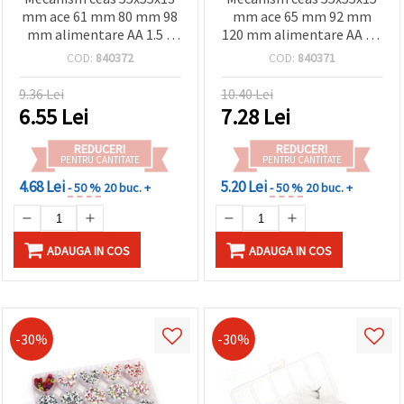
mm ace 61 mm 80 mm 98
mm ace 65 mm 92 mm
mm alimentare AA 1.5 V
120 mm alimentare AA 1.5
(baterie)
V (baterie)
COD:
840372
COD:
840371
9.36 Lei
10.40 Lei
6.55
Lei
7.28
Lei
REDUCERI
REDUCERI
PENTRU CANTITATE
PENTRU CANTITATE
4.68 Lei
5.20 Lei
- 50 %
20 buc. +
- 50 %
20 buc. +
ADAUGA IN COS
ADAUGA IN COS
-30%
-30%