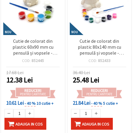
NOU
NOU
Cutie de colorat din
Cutie de colorat din
plastic 60x90 mm cu
plastic 80x140 mm cu
pensulă și vopsele -
pensulă și vopsele -
pinguin
Ursuleț
COD:
852445
COD:
852433
17.68 Lei
36.40 Lei
12.38
Lei
25.48
Lei
REDUCERI
REDUCERI
PENTRU CANTITATE
PENTRU CANTITATE
10.61 Lei
21.84 Lei
- 40 %
10 cutie +
- 40 %
5 cutie +
ADAUGA IN COS
ADAUGA IN COS