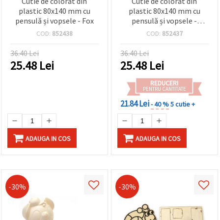
Cutie de colorat din
Cutie de colorat din
plastic 80x140 mm cu
plastic 80x140 mm cu
pensulă și vopsele - Fox
pensulă și vopsele -
Princess
COD:
852438
COD:
852437
36.40 Lei
36.40 Lei
25.48
Lei
25.48
Lei
REDUCERI
PENTRU CANTITATE
21.84 Lei
- 40 %
5 cutie +
ADAUGA IN COS
ADAUGA IN COS
-30%
-30%