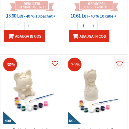
REDUCERI
REDUCERI
PENTRU CANTITATE
PENTRU CANTITATE
15.60 Lei
10.61 Lei
- 40 %
10 pachet +
- 40 %
10 cutie +
ADAUGA IN COS
ADAUGA IN COS
-30%
-30%
NOU
NOU