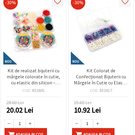
-30%
-30%
NOU
NOU
Kit de realizat bijuterii cu
Kit Colorat de
mărgele colorate în cutie,
Confecționat Bijuterii cu
cu elastic din silicon –
Mărgele în Cutie cu Elastic
culori asortate – perfect
din Silicon – Forme și
COD:
852601
COD:
852617
pentru copii, craft creativ
Culori Asortate – Ideal
și bijuterii DIY
pentru Copii, Hobby
28.60 Lei
15.60 Lei
Creativ, DIY și Accesorii
20.02
Lei
10.92
Lei
Handmade
ADAUGA IN COS
ADAUGA IN COS