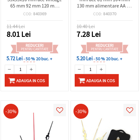
65 mm 92 mm 120 mm
130 mm alimentare AA 1.5
culoare argintie
V (baterie)
COD:
840369
COD:
840370
alimentare AA 1.5 V
(baterie)
11.44 Lei
10.40 Lei
8.01
Lei
7.28
Lei
REDUCERI
REDUCERI
PENTRU CANTITATE
PENTRU CANTITATE
5.72 Lei
5.20 Lei
- 50 %
20 buc. +
- 50 %
20 buc. +
ADAUGA IN COS
ADAUGA IN COS
-30%
-30%