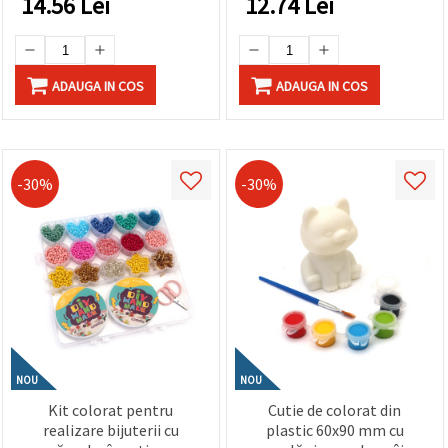
14.56
Lei
12.74
Lei
ADAUGA IN COS
ADAUGA IN COS
-30%
-30%
NOU
NOU
Kit colorat pentru
Cutie de colorat din
realizare bijuterii cu
plastic 60x90 mm cu