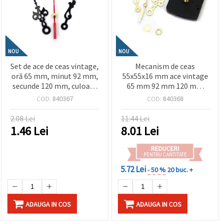
NOU
NOU
Set de ace de ceas vintage,
Mecanism de ceas
oră 65 mm, minut 92 mm,
55x55x16 mm ace vintage
secunde 120 mm, culoare
65 mm 92 mm 120 mm
neagră
culoare aurie alimentare
COD:
840367
COD:
840368
AA 1.5 V (baterie)
2.08 Lei
11.44 Lei
1.46
Lei
8.01
Lei
REDUCERI
PENTRU CANTITATE
5.72 Lei
- 50 %
20 buc. +
ADAUGA IN COS
ADAUGA IN COS