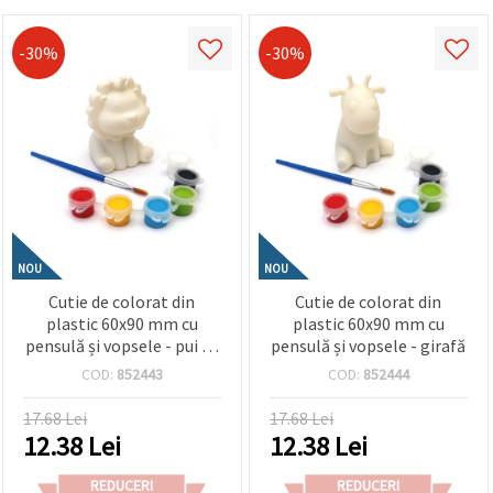
-30%
-30%
NOU
NOU
Cutie de colorat din
Cutie de colorat din
plastic 60x90 mm cu
plastic 60x90 mm cu
pensulă și vopsele - pui de
pensulă și vopsele - girafă
leu cu coroană
COD:
852443
COD:
852444
17.68 Lei
17.68 Lei
12.38
Lei
12.38
Lei
REDUCERI
REDUCERI