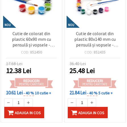
NOU
NOU
Cutie de colorat din
Cutie de colorat din
plastic 60x90 mm cu
plastic 80x140 mm cu
pensulă și vopsele -
pensulă și vopsele -
iepuraș
Camion
COD:
852450
COD:
852435
17.68 Lei
36.40 Lei
12.38
Lei
25.48
Lei
REDUCERI
REDUCERI
PENTRU CANTITATE
PENTRU CANTITATE
10.61 Lei
21.84 Lei
- 40 %
10 cutie +
- 40 %
5 cutie +
ADAUGA IN COS
ADAUGA IN COS