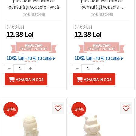
plastic 60x90 mm cu
plastic 60x90 mm cu
pensulă și vopsele - vacă
pensulă și vopsele -
ursuleț cu iepuraș
COD:
852448
COD:
852446
17.68 Lei
17.68 Lei
12.38
Lei
12.38
Lei
REDUCERI
REDUCERI
PENTRU CANTITATE
PENTRU CANTITATE
10.61 Lei
10.61 Lei
- 40 %
10 cutie +
- 40 %
10 cutie +
ADAUGA IN COS
ADAUGA IN COS
-30%
-30%