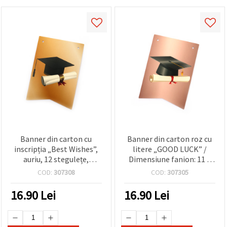
Banner din carton cu
Banner din carton roz cu
inscripția „Best Wishes”,
litere „GOOD LUCK” /
auriu, 12 stegulețe,
Dimensiune fanion: 11 x
dimensiune steguleț 11 x
15,5 cm / 12 fanioane
COD:
307308
COD:
307305
15,5 cm
16.90
Lei
16.90
Lei