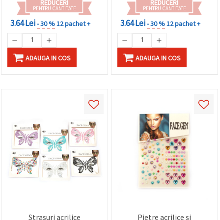
REDUCERI
REDUCERI
PENTRU CANTITATE
PENTRU CANTITATE
3.64 Lei
3.64 Lei
- 30 %
12 pachet +
- 30 %
12 pachet +
ADAUGA IN COS
ADAUGA IN COS
Strasuri acrilice
Pietre acrilice și