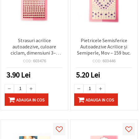
Strasuri acrilice
Pietricele Semisferice
autoadezive, culoare
Autoadezive Acrilice și
ciclam, dimensiuni 3–6
Semiperle, Mov – 159 buc.
mm – set 165 bucăți
COD:
603476
COD:
603446
3.90
Lei
5.20
Lei
ADAUGA IN COS
ADAUGA IN COS