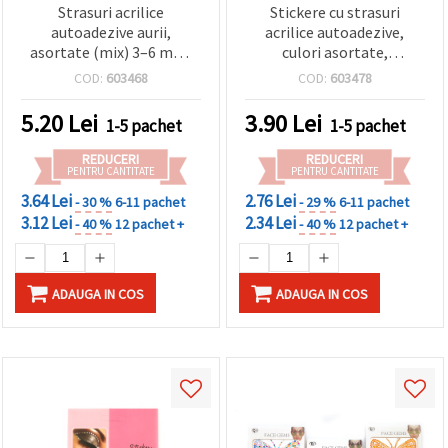
Strasuri acrilice
Stickere cu strasuri
autoadezive aurii,
acrilice autoadezive,
asortate (mix) 3–6 mm,
culori asortate,
set 165 buc
dimensiuni 3–6 mm — 165
COD:
603468
COD:
603478
buc.
5.20
Lei
3.90
Lei
1-5 pachet
1-5 pachet
REDUCERI
REDUCERI
PENTRU CANTITATE
PENTRU CANTITATE
3.64 Lei
2.76 Lei
- 30 %
6-11 pachet
- 29 %
6-11 pachet
3.12 Lei
2.34 Lei
- 40 %
12 pachet +
- 40 %
12 pachet +
ADAUGA IN COS
ADAUGA IN COS