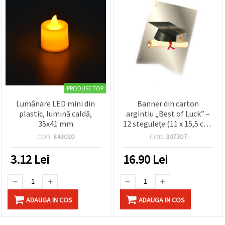
PRODUSE TOP
Lumânare LED mini din
Banner din carton
plastic, lumină caldă,
argintiu „Best of Luck” –
35x41 mm
12 stegulețe (11 x 15,5 cm)
– Decorațiune perfectă
COD:
843020
COD:
307307
pentru petreceri și
evenimente
3.12
Lei
16.90
Lei
ADAUGA IN COS
ADAUGA IN COS