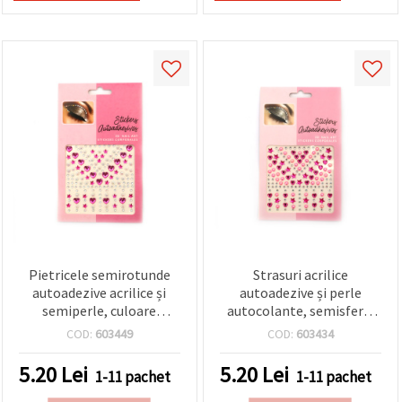
Pietricele semirotunde
Strasuri acrilice
autoadezive acrilice și
autoadezive și perle
semiperle, culoare
autocolante, semisfere,
ciclamen - 159 buc.
roz - 159 buc.
COD:
603449
COD:
603434
5.20
Lei
5.20
Lei
1-11 pachet
1-11 pachet