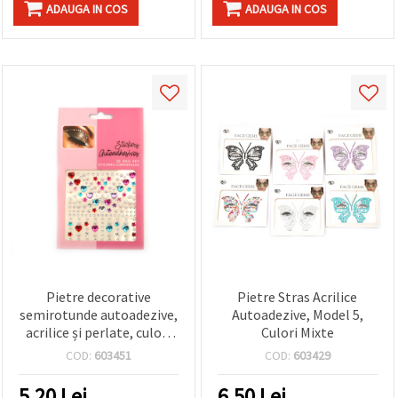
ADAUGA IN COS
ADAUGA IN COS
Pietre decorative
Pietre Stras Acrilice
semirotunde autoadezive,
Autoadezive, Model 5,
acrilice și perlate, culori
Culori Mixte
mixte – 159 buc.
COD:
603451
COD:
603429
5.20
Lei
6.50
Lei