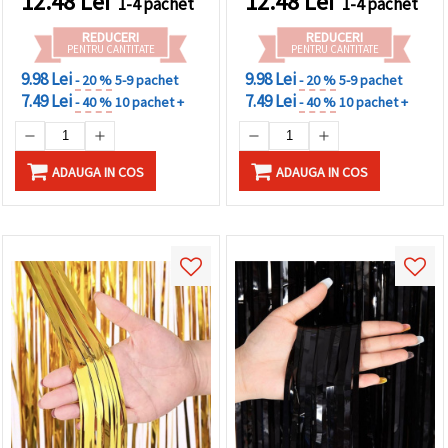
12.48
Lei
12.48
Lei
1-4 pachet
1-4 pachet
făcând clic
pe butonul
REDUCERI
REDUCERI
"Salvați"
PENTRU CANTITATE
PENTRU CANTITATE
9.98 Lei
9.98 Lei
- 20 %
5-9 pachet
- 20 %
5-9 pachet
Аcceptati
7.49 Lei
7.49 Lei
- 40 %
10 pachet +
- 40 %
10 pachet +
toate!
Setări
ADAUGA IN COS
ADAUGA IN COS