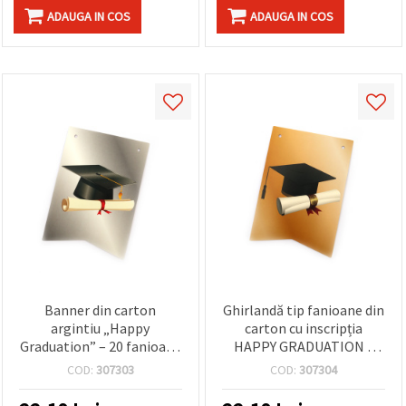
ADAUGA IN COS
ADAUGA IN COS
Banner din carton
Ghirlandă tip fanioane din
argintiu „Happy
carton cu inscripția
Graduation” – 20 fanioane
HAPPY GRADUATION /
(11 x 15,5 cm) – decor
Dimensiune fanion:
COD:
307303
COD:
307304
perfect pentru petrecerea
11x15,5 cm / Auriu / 20
de absolvire
fanioane