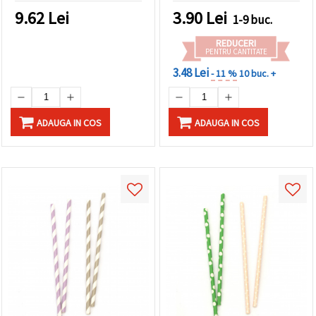
9.62
Lei
3.90
Lei
1-9 buc.
REDUCERI
PENTRU CANTITATE
3.48 Lei
- 11 %
10 buc. +
ADAUGA IN COS
ADAUGA IN COS