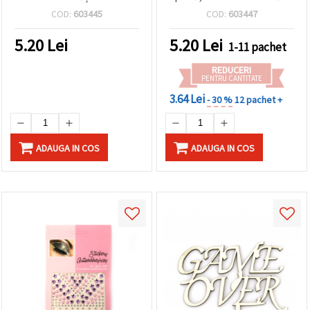
159 bucăți
COD:
603445
COD:
603447
5.20
Lei
5.20
Lei
1-11 pachet
REDUCERI
PENTRU CANTITATE
3.64 Lei
- 30 %
12 pachet +
ADAUGA IN COS
ADAUGA IN COS