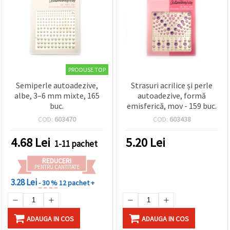
PRODUSE TOP
Semiperle autoadezive,
Strasuri acrilice și perle
albe, 3–6 mm mixte, 165
autoadezive, formă
buc.
emisferică, mov - 159 buc.
COD:
603470
COD:
603438
4.68
Lei
5.20
Lei
1-11 pachet
REDUCERI
PENTRU CANTITATE
3.28 Lei
- 30 %
12 pachet +
ADAUGA IN COS
ADAUGA IN COS