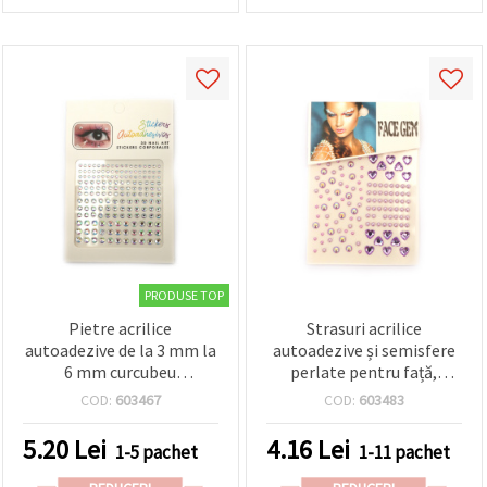
PRODUSE TOP
Pietre acrilice
Strasuri acrilice
autoadezive de la 3 mm la
autoadezive și semisfere
6 mm curcubeu
perlate pentru față,
transparent - 165 buc.
culoare mov - 124 bucăți
COD:
603467
COD:
603483
5.20
Lei
4.16
Lei
1-5 pachet
1-11 pachet