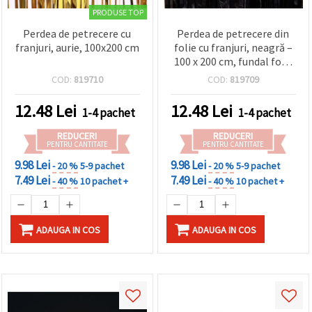
PRODUSE TOP
Perdea de petrecere cu
Perdea de petrecere din
franjuri, aurie, 100x200 cm
folie cu franjuri, neagră –
100 x 200 cm, fundal foto
strălucitor pentru cabina
COD:
819710
COD:
819709
foto și decorațiuni festive
12.48
Lei
12.48
Lei
1-4 pachet
1-4 pachet
REDUCERI
REDUCERI
PENTRU CANTITATE
PENTRU CANTITATE
9.98 Lei
9.98 Lei
- 20 %
5-9 pachet
- 20 %
5-9 pachet
7.49 Lei
7.49 Lei
- 40 %
10 pachet +
- 40 %
10 pachet +
ADAUGA IN COS
ADAUGA IN COS