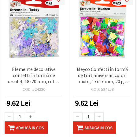
Elemente decorative
Meyco Confetti în formă
confetti în formă de
de tort aniversar, culori
ursuleț, 18x20 mm, culori
mixte, 17x17 mm, 20 g –
curcubeu mixte - 20 g
pentru decorul mesei la
COD:
524226
COD:
524253
petreceri și proiecte craft:
zile de naștere,
9.62
Lei
9.62
Lei
scrapbooking, rășină
epoxidică, carduri shaker
ADAUGA IN COS
ADAUGA IN COS