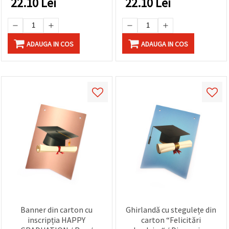
22.10
Lei
22.10
Lei
ADAUGA IN COS
ADAUGA IN COS
Banner din carton cu
Ghirlandă cu stegulețe din
inscripția HAPPY
carton “Felicitări