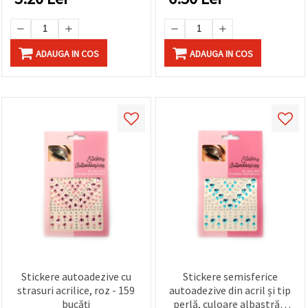
ADAUGA IN COS
ADAUGA IN COS
Stickere autoadezive cu
Stickere semisferice
strasuri acrilice, roz - 159
autoadezive din acril și tip
bucăți
perlă, culoare albastră –