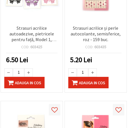
Strasuri acrilice
Strasuri acrilice și perle
autoadezive, pietricele
autocolante, semisferice,
pentru față, Model 1,
roz - 159 buc.
culori mixte
COD:
603425
COD:
603435
6.50
Lei
5.20
Lei
ADAUGA IN COS
ADAUGA IN COS