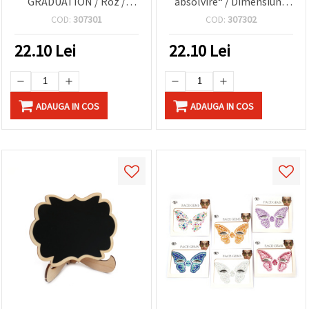
GRADUATION / Roz /
absolvire“ / Dimensiune
Dimensiune fanion: 11 x
steguleț: 11 x 15,5 cm /
COD:
307301
COD:
307302
15,5 cm / 20 fanioane
Albastru, 20 stegulețe
22.10
Lei
22.10
Lei
ADAUGA IN COS
ADAUGA IN COS