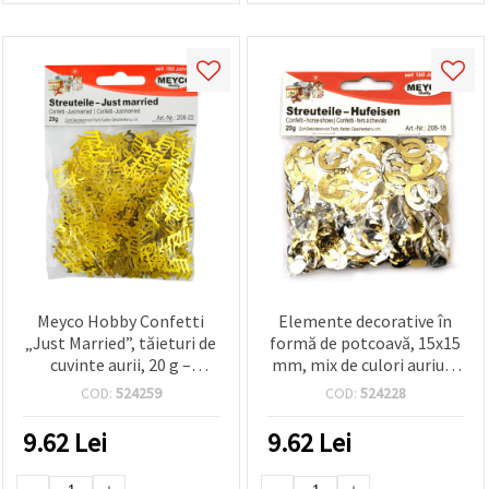
Meyco Hobby Confetti
Elemente decorative în
„Just Married”, tăieturi de
formă de potcoavă, 15x15
cuvinte aurii, 20 g –
mm, mix de culori auriu și
confetti pentru masa de
argintiu - 20 grame
COD:
524259
COD:
524228
nuntă și decor petrecere
9.62
Lei
9.62
Lei