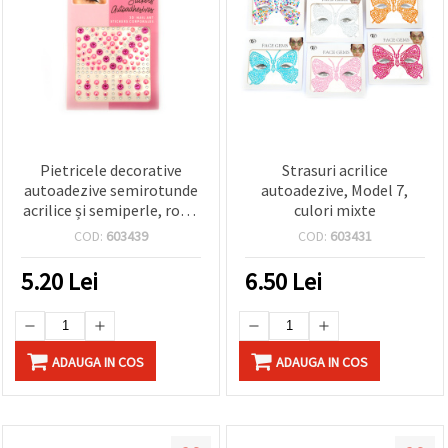
Pietricele decorative
Strasuri acrilice
autoadezive semirotunde
autoadezive, Model 7,
acrilice și semiperle, roz –
culori mixte
159 buc.
COD:
603439
COD:
603431
5.20
Lei
6.50
Lei
ADAUGA IN COS
ADAUGA IN COS