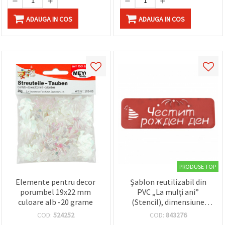
ADAUGA IN COS
ADAUGA IN COS
PRODUSE TOP
Elemente pentru decor
Șablon reutilizabil din
porumbel 19x22 mm
PVC „La mulți ani”
culoare alb -20 grame
(Stencil), dimensiune
imprimare: 14 x 4,5 cm
COD:
524252
COD:
843276