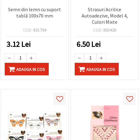
Semn din lemn cu suport
Strasuri Acrilice
tablă 100x70 mm
Autoadezive, Model 4,
Culori Mixte
COD:
831794
COD:
603428
3.12
Lei
6.50
Lei
ADAUGA IN COS
ADAUGA IN COS