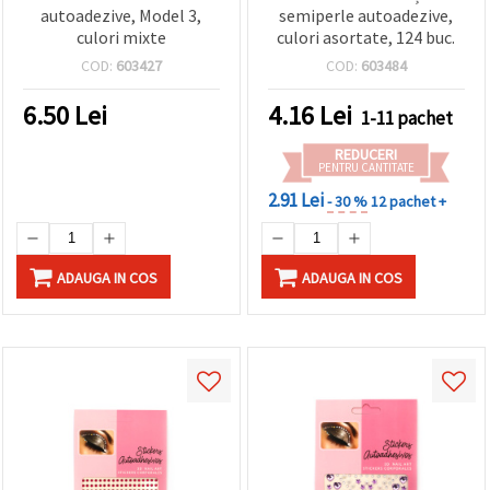
autoadezive, Model 3,
semiperle autoadezive,
culori mixte
culori asortate, 124 buc.
COD:
603427
COD:
603484
6.50
Lei
4.16
Lei
1-11 pachet
REDUCERI
PENTRU CANTITATE
2.91 Lei
- 30 %
12 pachet +
ADAUGA IN COS
ADAUGA IN COS