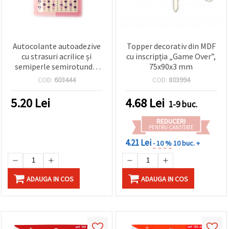
Autocolante autoadezive
Topper decorativ din MDF
cu strasuri acrilice și
cu inscripția „Game Over”,
semiperle semirotunde,
75x90x3 mm
mov - 159 buc.
COD:
603444
COD:
803994
5.20
Lei
4.68
Lei
1-9 buc.
REDUCERI
PENTRU CANTITATE
4.21 Lei
- 10 %
10 buc. +
ADAUGA IN COS
ADAUGA IN COS