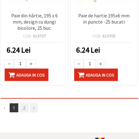
Paie din hârtie, 195 x 6
Paie de hartie 195x6 mm
mm, design cu dungi
in puncte -25 bucati
bicolore, 25 buc.
COD:
819707
COD:
819703
6.24
Lei
6.24
Lei
ADAUGA IN COS
ADAUGA IN COS
‹
1
2
›