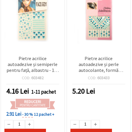
Pietre acrilice
Pietre acrilice
autoadezive și semiperle
autoadezive și perle
pentru față, albastru - 124
autocolante, formă
bucăți
semisferică, albastru –
COD:
603482
COD:
603433
159 buc.
4.16
Lei
5.20
Lei
1-11 pachet
REDUCERI
PENTRU CANTITATE
2.91 Lei
- 30 %
12 pachet +