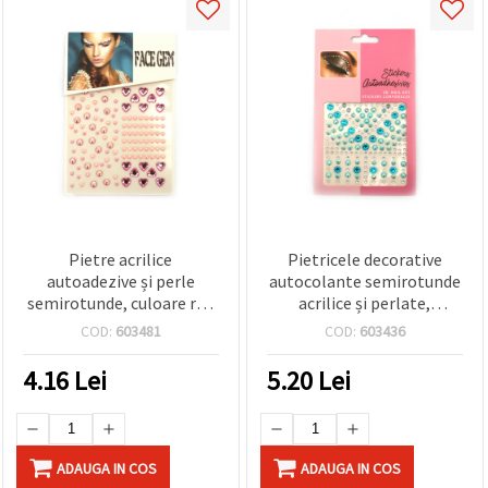
Pietre acrilice
Pietricele decorative
autoadezive și perle
autocolante semirotunde
semirotunde, culoare roz
acrilice și perlate,
- 124 bucăți
albastru - 159 bucăți
COD:
603481
COD:
603436
4.16
Lei
5.20
Lei
ADAUGA IN COS
ADAUGA IN COS