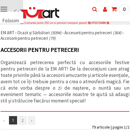
0
Folosim
Comanda peste 250 Lei si primesti transport gratuit!
0731715486
cookie-
EM ART
›
Ocazii și Sărbători
(5094)
›
Accesorii pentru petreceri
(364)
›
uri
Accesorii pentru petreceri
(79)
🍪 Folosim
cookie-uri
ACCESORII PENTRU PETRECERI
și
tehnologii
similare
Organizează petrecerea perfectă cu accesoriile festive
pentru a
pentru petreceri de la EM ART! De la decorațiuni care atrag
asigura
funcționarea
toate privirile până la accesorii amuzante și articole esențiale,
corectă a
avem tot ce îți trebuie pentru a crea o atmosferă magică. Fie
site-ului,
că este vorba despre o zi de naștere, o nuntă sau un
pentru a vă
îmbunătăți
eveniment tematic — accesoriile noastre te ajută să adaugi
experiența
stil și strălucire fiecărui moment special!
și, cu
acordul
dumneavoastră,
pentru a
‹
1
2
›
analiza
traficul și a
79 articole | pagini 1/2
afișa