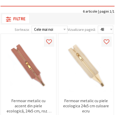
conținut și
reclame
6 articole | pagini 1/1
mai
relevante,
FILTRE
inclusiv cu
ajutorul
partenerilor
Sorteaza:
Vizualizare pagină:
noștri de
analiză și
marketing.
Puteți fi de
acord să
utilizați
toate
cookie -
urile făcând
clic pe
"acceptati
toate!" Sau
să vă
indicați
preferințele
în setări
Fermoar metalic cu
Fermoar metalic cu piele
selectând
un tip de
accent din piele
ecologica 24x5 cm culoare
cookie -uri
ecologică, 24x5 cm, roz –
ecru
dat și