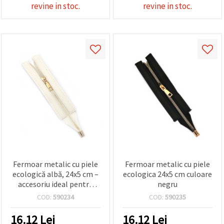
revine in stoc.
revine in stoc.
Fermoar metalic cu piele
Fermoar metalic cu piele
ecologică albă, 24x5 cm –
ecologica 24x5 cm culoare
accesoriu ideal pentru
negru
genți croșetate, DIY și
COD:
590234
COD:
590235
handmade
16.12
Lei
16.12
Lei