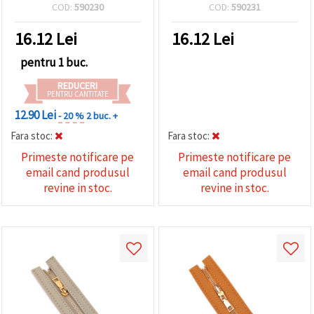
ideal pentru
făcând clic
COD:
590230
COD:
590231
confecționarea genților
pe butonul
"Salvați"
16.12
Lei
16.12
Lei
pentru 1 buc.
Аcceptati
toate!
REDUCERI
PENTRU CANTITATE
Setări
12.90 Lei
- 20 %
2 buc. +
Fara stoc:
Fara stoc:
Primeste notificare pe
Primeste notificare pe
email cand produsul
email cand produsul
revine in stoc.
revine in stoc.