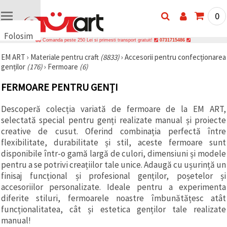
0
Folosim
Comanda peste 250 Lei si primesti transport gratuit!
0731715486
cookie-
EM ART
›
Materiale pentru craft
(8833)
›
Accesorii pentru confecționarea
uri
genților
(176)
›
Fermoare
(6)
🍪 Folosim
cookie-uri
FERMOARE PENTRU GENȚI
și
tehnologii
similare
Descoperă colecția variată de fermoare de la EM ART,
pentru a
selectată special pentru genți realizate manual și proiecte
asigura
funcționarea
creative de cusut. Oferind combinația perfectă între
corectă a
flexibilitate, durabilitate și stil, aceste fermoare sunt
site-ului,
disponibile într-o gamă largă de culori, dimensiuni și modele
pentru a vă
îmbunătăți
pentru a se potrivi creațiilor tale unice. Adaugă cu ușurință un
experiența
finisaj funcțional și profesional genților, poșetelor și
și, cu
accesoriilor personalizate. Ideale pentru a experimenta
acordul
dumneavoastră,
diferite stiluri, fermoarele noastre îmbunătățesc atât
pentru a
funcționalitatea, cât și estetica genților tale realizate
analiza
traficul și a
manual!
afișa