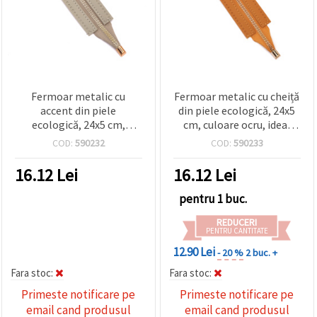
Fermoar metalic cu
Fermoar metalic cu cheiță
accent din piele
din piele ecologică, 24x5
ecologică, 24x5 cm,
cm, culoare ocru, ideal
culoare gri, ideal pentru
pentru genți croșetate
COD:
590232
COD:
590233
confecționarea genților și
accesoriilor DIY și
16.12
Lei
16.12
Lei
handmade
pentru 1 buc.
REDUCERI
PENTRU CANTITATE
12.90 Lei
- 20 %
2 buc. +
Fara stoc:
Fara stoc:
Primeste notificare pe
Primeste notificare pe
email cand produsul
email cand produsul