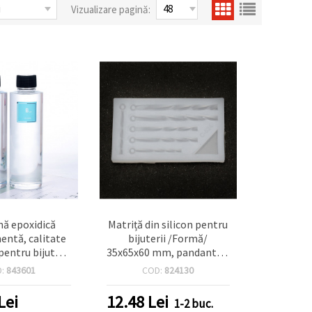
Vizualizare pagină:
ină epoxidică
Matriță din silicon pentru
ntă, calitate
bijuterii /Formă/
entru bijuterii
35x65x60 mm, pandantive
, raport A/B
tip tub răsucit, accesoriu
D:
843601
COD:
824130
1, 560 g
DIY handmade
Lei
12.48
Lei
1-2 buc.