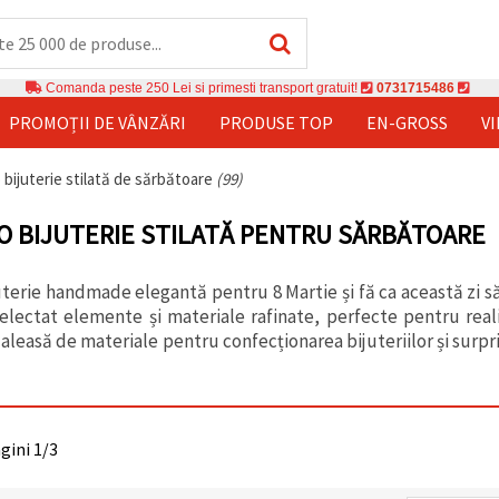
Comanda peste 250 Lei si primesti transport gratuit!
0731715486
PROMOȚII DE VÂNZĂRI
PRODUSE TOP
EN-GROSS
V
 bijuterie stilată de sărbătoare
(99)
O BIJUTERIE STILATĂ PENTRU SĂRBĂTOARE
uterie handmade elegantă pentru 8 Martie și fă ca această zi s
lectat elemente și materiale rafinate, perfecte pentru real
aleasă de materiale pentru confecționarea bijuteriilor și surpr
agini 1/3