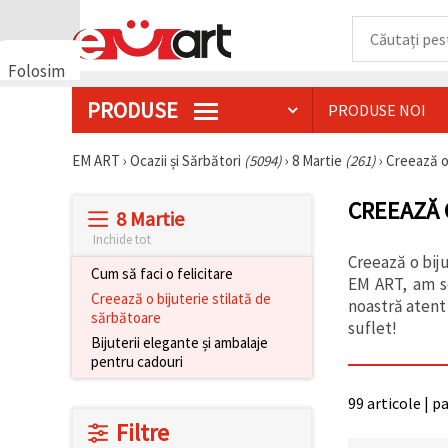
Folosim
cookie-
PRODUSE
PRODUSE NOI
uri
🍪 Folosim
cookie-uri
EM ART
›
Ocazii și Sărbători
(5094)
›
8 Martie
(261)
›
Creează o
și
tehnologii
CREEAZĂ 
similare
8 Martie
pentru a
asigura
Inchide tot
funcționarea
Creează o bij
corectă a
Cum să faci o felicitare
EM ART, am se
site-ului,
Creează o bijuterie stilată de
pentru a vă
noastră atent 
sărbătoare
îmbunătăți
suflet!
experiența
Bijuterii elegante și ambalaje
și, cu
pentru cadouri
acordul
dumneavoastră,
pentru a
99 articole | p
analiza
Filtre
traficul și a
afișa