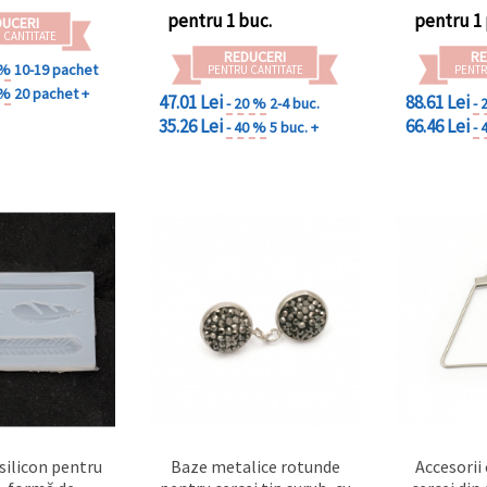
matrițe, pandantive și
pentru 1 buc.
pentru 1
DUCERI
proiecte DIY/handmade
 CANTITATE
REDUCERI
RE
din rășină
 %
10-19 pachet
PENTRU CANTITATE
PENTR
 %
20 pachet +
47.01 Lei
88.61 Lei
- 20 %
2-4 buc.
- 
35.26 Lei
66.46 Lei
- 40 %
5 buc. +
- 
 silicon pentru
Baze metalice rotunde
Accesorii