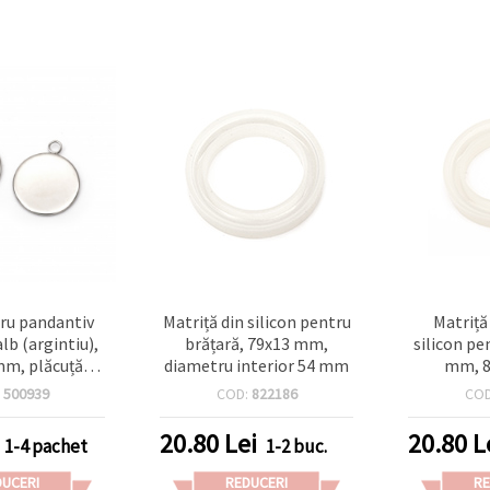
ru pandantiv
Matriță din silicon pentru
Matriță
lb (argintiu),
brățară, 79x13 mm,
silicon pe
 mm, plăcuță
diametru interior 54 mm
mm, 8
plată 12 mm,
:
500939
COD:
822186
CO
m – set 10 buc.
20.80
Lei
20.80
L
1-4 pachet
1-2 buc.
DUCERI
REDUCERI
RE