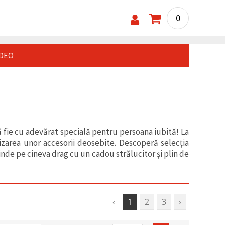
0
IDEO
ă fie cu adevărat specială pentru persoana iubită! La
izarea unor accesorii deosebite. Descoperă selecția
inde pe cineva drag cu un cadou strălucitor și plin de
‹
1
2
3
›