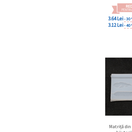
făcând clic
RE
pe butonul
PENTRU
"Salvați"
3.64 Lei
- 30
3.12 Lei
- 40
Аcceptati
toate!
Setări
Matriță din