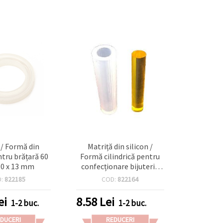
 / Formă din
Matriță din silicon /
ntru brățară 60
Formă cilindrică pentru
0 x 13 mm
confecționare bijuterii,
16x50 mm
D:
822185
COD:
822164
ei
8.58
Lei
1-2 buc.
1-2 buc.
DUCERI
REDUCERI