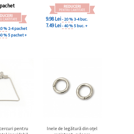
 pachet
REDUCERI
PENTRU CANTITATE
DUCERI
9.98 Lei
- 20 %
3-4 buc.
U CANTITATE
7.49 Lei
- 40 %
5 buc. +
20 %
2-4 pachet
40 %
5 pachet +
 cercuri pentru
Inele de legătură din oțel