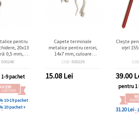
talice pentru
Capete terminale
Clește pentru bijute
nchidere, 20x13
metalice pentru cercei,
oțel 15
ă: 0,5 mm,
14x7 mm, culoare
ru antichizat –
argintiu - 10 bucăți
:
500248
COD:
500239
CO
0 bucăți
15.08
Lei
39.00
L
1-9 pachet
pentru 1 
DUCERI
 CANTITATE
RE
 %
10-19 pachet
PENTR
 %
20 pachet +
31.20 Lei
- 