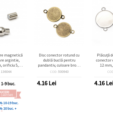
re magnetică
Disc conector rotund cu
Plăcuță d
are argintie,
dublă buclă pentru
conector 
 orificiu 5,5
pandantiv, culoare bronz
12 mm,
soriu pentru
antic, bază metalică — 14
orificiu
:
136044
COD:
500943
CO
are bijuterii
x 1,5 mm (disc 12 mm),
argintie,
găuri 2 mm, set 10 bucăți
4.16
Lei
4.16
Le
1-9 buc.
DUCERI
 CANTITATE
 %
10-19 buc.
 %
20 buc. +