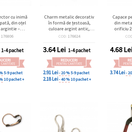
ctor cu inimă
Charm metalic decorativ
Capace p
pată, din oțel
în formă de țestoasă,
din meta
 argintie –
culoare argint antic,
orificiu
m – orificiu 1
37x28x3 mm, orificiu 3
argint a
:
176806
COD:
176624
CO
et 10 buc.
mm – set 5 bucăți, pentru
bijuterii handmade
3.64
Lei
4.68
Le
1-4 pachet
1-4 pachet
DUCERI
REDUCERI
RE
 CANTITATE
PENTRU CANTITATE
PENTR
2.91 Lei
3.74 Lei
 %
5-9 pachet
- 20 %
5-9 pachet
- 2
2.18 Lei
 %
10 pachet +
- 40 %
10 pachet +