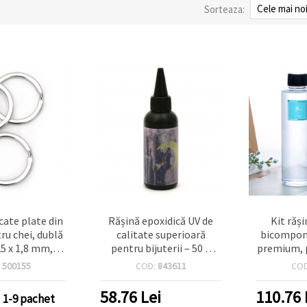
Sorteaza:
cate plate din
Rășină epoxidică UV de
Kit răș
ru chei, dublă
calitate superioară
bicompone
25 x 1,8 mm,
pentru bijuterii – 50 g
premium, p
et de 10 bucăți
(1,76 oz), ultra clară,
handmade
:
500155
COD:
843611
CO
transparență ridicată,
1:
întărire la lumină UV,
58.76
Lei
110.76
1-9 pachet
luciu ridicat pentru