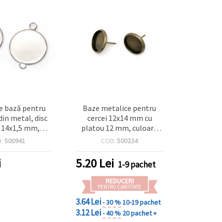
e bază pentru
Baze metalice pentru
din metal, disc
cercei 12x14 mm cu
 14x1,5 mm,
platou 12 mm, culoare
 2 mm, culoare
bronz antichizat - set 10
D:
500941
COD:
500234
 set 10 bucăți
bucăți
i
5.20
Lei
1-9 pachet
REDUCERI
PENTRU CANTITATE
3.64 Lei
- 30 %
10-19 pachet
3.12 Lei
- 40 %
20 pachet +