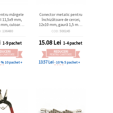
entru mărgele
Conector metalic pentru
l 11,5x9 mm,
închizătoare de cercei,
 2 mm, culoare
12x10 mm, gaură 1,5 mm,
ntichizat – 20
culoare aurie – 10 bucăți
D:
136480
COD:
500245
bucăți
i
15.08
Lei
1-9 pachet
1-4 pachet
DUCERI
REDUCERI
U CANTITATE
PENTRU CANTITATE
13.57 Lei
0 %
10 pachet +
- 10 %
5 pachet +