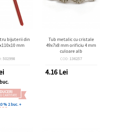
rii din
Tub metalic cu cristale
5x110x10 mm
49x7x8 mm orificiu 4 mm
culoare alb
D:
502998
COD:
136257
ei
4.16
Lei
buc.
DUCERI
U CANTITATE
20 %
2 buc. +