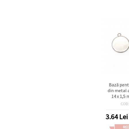
Bază pent
din metal a
14 x 1,5
rotundă 
COD
orificiu 2 m
3.64
Lei
RE