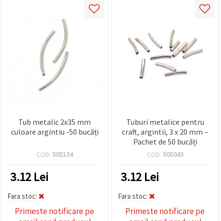
Tub metalic 2x35 mm
Tuburi metalice pentru
culoare argintiu -50 bucăți
craft, argintii, 3 x 20 mm –
Pachet de 50 bucăți
COD:
505134
COD:
505043
3.12
Lei
3.12
Lei
Fara stoc:
Fara stoc:
Primeste notificare pe
Primeste notificare pe