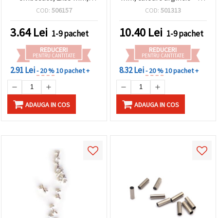
albe, 20 buc.
bucăți
COD:
506157
COD:
501313
3.64
Lei
10.40
Lei
1-9 pachet
1-9 pachet
REDUCERI
REDUCERI
PENTRU CANTITATE
PENTRU CANTITATE
2.91 Lei
8.32 Lei
- 20 %
10 pachet +
- 20 %
10 pachet +
ADAUGA IN COS
ADAUGA IN COS