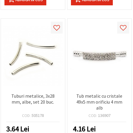
Tuburi metalice, 3x28
Tub metalic cu cristale
mm, albe, set 20 buc.
49x5 mm orificiu 4 mm
alb
COD:
505178
COD:
136907
3.64
Lei
4.16
Lei