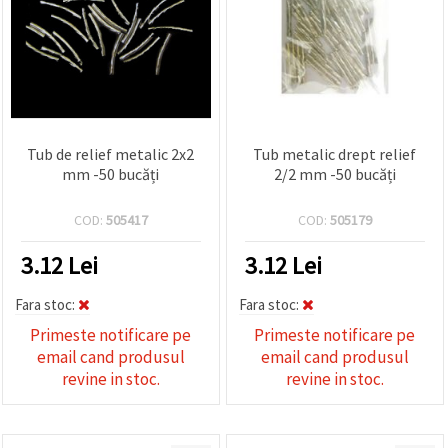
Tub de relief metalic 2x2
Tub metalic drept relief
mm -50 bucăți
2/2 mm -50 bucăți
COD:
505417
COD:
505179
3.12
Lei
3.12
Lei
Fara stoc:
Fara stoc:
Primeste notificare pe
Primeste notificare pe
email cand produsul
email cand produsul
revine in stoc.
revine in stoc.