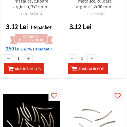
metalice, culoare
metalice, culoare
argintiu, 3x25 mm,
argintie, 2x30 mm -
materiale pentru
accesorii bijuterii DIY, 50
COD:
505414
COD:
505413
confecționarea
bucăți
bijuteriilor – set 50 bucăți
3.12
Lei
3.12
Lei
1-9 pachet
REDUCERI
PENTRU CANTITATE
2.50 Lei
- 20 %
10 pachet +
ADAUGA IN COS
ADAUGA IN COS