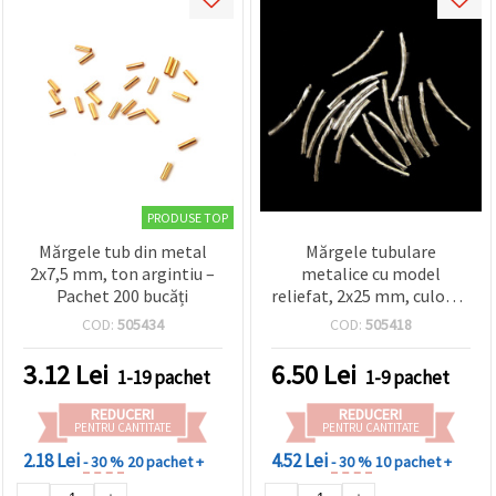
PRODUSE TOP
Mărgele tub din metal
Mărgele tubulare
2x7,5 mm, ton argintiu –
metalice cu model
Pachet 200 bucăți
reliefat, 2x25 mm, culoare
argintie - 50 buc.
COD:
505434
COD:
505418
3.12
Lei
6.50
Lei
1-19 pachet
1-9 pachet
REDUCERI
REDUCERI
PENTRU CANTITATE
PENTRU CANTITATE
2.18 Lei
4.52 Lei
- 30 %
20 pachet +
- 30 %
10 pachet +