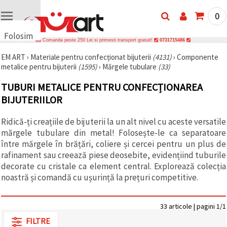
0
Folosim
Comanda peste 250 Lei si primesti transport gratuit!
0731715486
cookie-
EM ART
›
Materiale pentru confecționat bijuterii
(4131)
›
Componente
uri
metalice pentru bijuterii
(1595)
›
Mărgele tubulare
(33)
🍪 Folosim
cookie-uri
TUBURI METALICE PENTRU CONFECȚIONAREA
și
tehnologii
BIJUTERIILOR
similare
pentru a
Ridică-ți creațiile de bijuterii la un alt nivel cu aceste versatile
asigura
funcționarea
mărgele tubulare din metal! Folosește-le ca separatoare
corectă a
între mărgele în brățări, coliere și cercei pentru un plus de
site-ului,
pentru a vă
rafinament sau creează piese deosebite, evidențiind tuburile
îmbunătăți
decorate cu cristale ca element central. Explorează colecția
experiența
noastră și comandă cu ușurință la prețuri competitive.
și, cu
acordul
dumneavoastră,
pentru a
33 articole | pagini 1/1
analiza
traficul și a
FILTRE
afișa