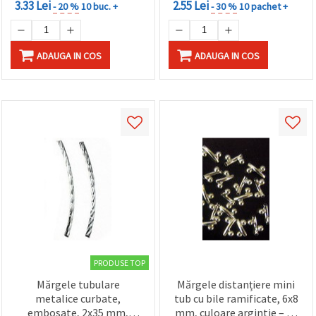
3.33 Lei
2.55 Lei
- 20 %
10 buc. +
- 30 %
10 pachet +
ADAUGA IN COS
ADAUGA IN COS
PRODUSE TOP
Mărgele tubulare
Mărgele distanțiere mini
metalice curbate,
tub cu bile ramificate, 6x8
embosate, 2x35 mm,
mm, culoare argintie – 20