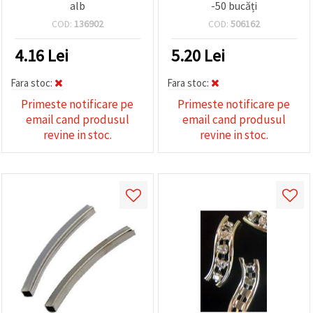
alb
-50 bucăți
COD:
136902
COD:
506162
4.16
Lei
5.20
Lei
Fara stoc:
Fara stoc:
Primeste notificare pe
Primeste notificare pe
email cand produsul
email cand produsul
revine in stoc.
revine in stoc.