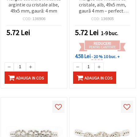
argintie cu cristale albe,
cristale, alb, 49x5 mm,
49x5 mm, gaură: 4 mm
gaură 4 mm – perfectă
pentru bijuterii handmade
COD:
136906
COD:
136905
și proiecte creative DIY
5.72
Lei
5.72
Lei
1-9 buc.
REDUCERI
PENTRU CANTITATE
4.58 Lei
- 20 %
10 buc. +
ADAUGA IN COS
ADAUGA IN COS