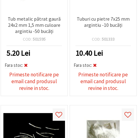
Tub metalic pătrat gaură
Tuburi cu pietre 7x25 mm
24x2 mm 1,5 mm culoare
argintiu -10 bucăți
argintiu -50 bucăți
COD:
501595
COD:
501333
5.20
Lei
10.40
Lei
Fara stoc:
Fara stoc:
Primeste notificare pe
Primeste notificare pe
email cand produsul
email cand produsul
revine in stoc.
revine in stoc.