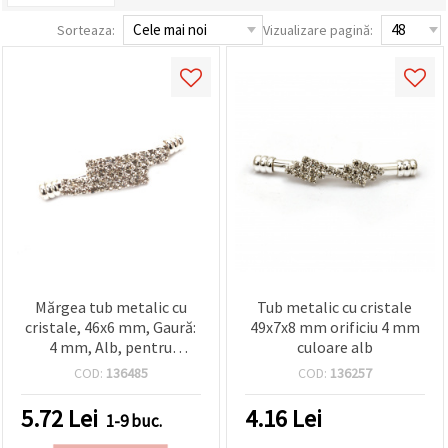
conținut și
Sorteaza:
Vizualizare pagină:
reclame
mai
relevante,
inclusiv cu
ajutorul
partenerilor
noștri de
analiză și
marketing.
Puteți fi de
acord să
utilizați
toate
cookie -
urile făcând
clic pe
"acceptati
Mărgea tub metalic cu
Tub metalic cu cristale
toate!" Sau
cristale, 46x6 mm, Gaură:
49x7x8 mm orificiu 4 mm
să vă
indicați
4 mm, Alb, pentru
culoare alb
preferințele
bijuterii handmade
COD:
136485
COD:
136257
în setări
selectând
un tip de
5.72
Lei
4.16
Lei
1-9 buc.
cookie -uri
dat și