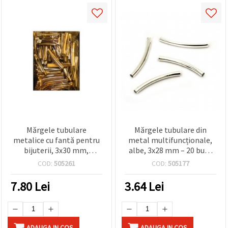
Mărgele tubulare
Mărgele tubulare din
metalice cu fantă pentru
metal multifuncționale,
bijuterii, 3x30 mm,
albe, 3x28 mm – 20 buc.,
argintiu - 50 bucăți
perfecte pentru bijuterii,
COD:
505261
COD:
505177
DIY și proiecte creative
7.80
Lei
3.64
Lei
ADAUGA IN COS
ADAUGA IN COS