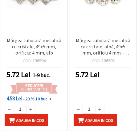
Mărgea tubulară metalică
Mărgea tubulară metalică
cu cristale, 49x5 mm,
cu cristale, albă, 49x5
orificiu: 4 mm, alb
mm, orificiu 4 mm –
Stilată, perfectă pentru
COD:
136904
COD:
136903
bijuterii handmade la
modă
5.72
Lei
5.72
Lei
1-9 buc.
REDUCERI
PENTRU CANTITATE
4.58 Lei
- 20 %
10 buc. +
ADAUGA IN COS
ADAUGA IN COS