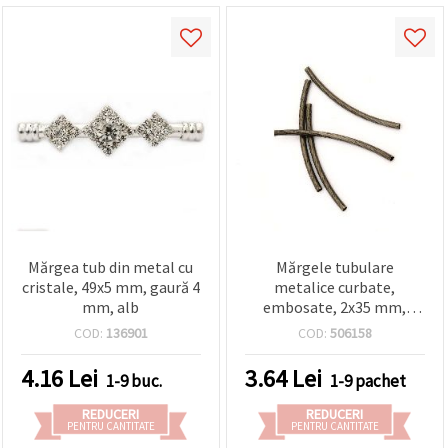
Mărgea tub din metal cu
Mărgele tubulare
cristale, 49x5 mm, gaură 4
metalice curbate,
mm, alb
embosate, 2x35 mm,
culoare bronz antic – 20
COD:
136901
COD:
506158
bucăți
4.16
Lei
3.64
Lei
1-9 buc.
1-9 pachet
REDUCERI
REDUCERI
PENTRU CANTITATE
PENTRU CANTITATE