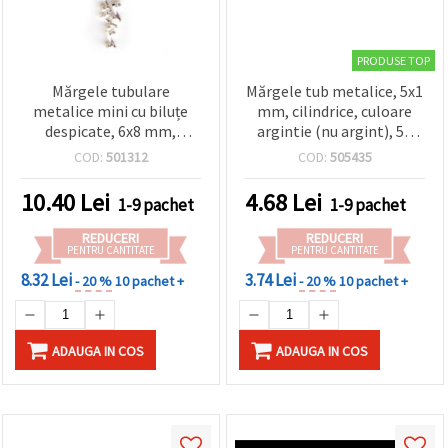
PRODUSE TOP
Mărgele tubulare
Mărgele tub metalice, 5x1
metalice mini cu biluțe
mm, cilindrice, culoare
despicate, 6x8 mm,
argintie (nu argint), 50
culoare albă - 20 bucăți
buc. – conectori și
COD:
501312
COD:
505435
distanțiere pentru
bijuterii, brățări, coliere și
10.40
Lei
4.68
Lei
1-9 pachet
1-9 pachet
proiecte DIY
REDUCERI
REDUCERI
PENTRU CANTITATE
PENTRU CANTITATE
8.32 Lei
3.74 Lei
- 20 %
10 pachet +
- 20 %
10 pachet +
ADAUGA IN COS
ADAUGA IN COS