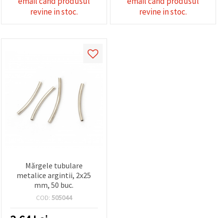
email cand produsul
email cand produsul
revine in stoc.
revine in stoc.
Mărgele tubulare
metalice argintii, 2x25
mm, 50 buc.
COD:
505044