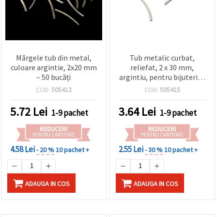
Mărgele tub din metal,
Tub metalic curbat,
culoare argintie, 2x20 mm
reliefat, 2 x 30 mm,
– 50 bucăți
argintiu, pentru bijuterii –
20 buc.
COD:
505412
COD:
505415
5.72
Lei
3.64
Lei
1-9 pachet
1-9 pachet
REDUCERI
REDUCERI
PENTRU CANTITATE
PENTRU CANTITATE
4.58 Lei
2.55 Lei
- 20 %
10 pachet +
- 30 %
10 pachet +
ADAUGA IN COS
ADAUGA IN COS