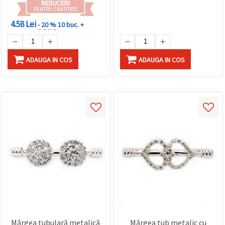
REDUCERI
făcând clic
PENTRU CANTITATE
pe butonul
"Salvați"
4.58 Lei
- 20 %
10 buc. +
Аcceptati
toate!
ADAUGA IN COS
ADAUGA IN COS
Setări
Mărgea tubulară metalică
Mărgea tub metalic cu