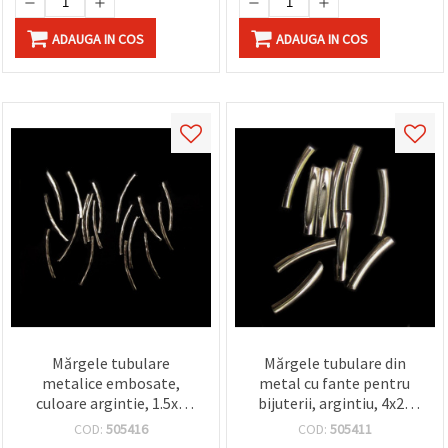
ADAUGA IN COS
ADAUGA IN COS
Mărgele tubulare
Mărgele tubulare din
metalice embosate,
metal cu fante pentru
culoare argintie, 1.5x2
bijuterii, argintiu, 4x25
mm – 50 buc.
mm - 50 buc.
COD:
505416
COD:
505411