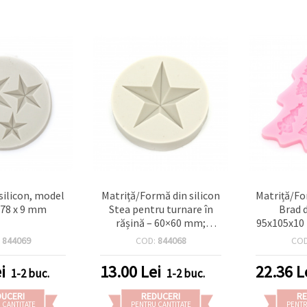
 silicon, model
Matriță/Formă din silicon
Matriță/Fo
, 78 x 9 mm
Stea pentru turnare în
Brad 
rășină – 60×60 mm;
95x105x10
cavitate stea 64×13 mm –
pentru
:
844069
COD:
844068
CO
DIY pentru rășină
sărbătoar
epoxidică/UV, lut
produselo
i
13.00
Lei
22.36
L
1-2 buc.
1-2 buc.
polimeric, gips
DUCERI
REDUCERI
RE
 CANTITATE
PENTRU CANTITATE
PENTR