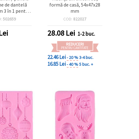
e de dantelă
formă de casă, 54x47x28
 3 în 1 pentru
mm
ă la 160 g / m2
D:
502659
COD:
822027
lg de zăpadă
Lei
28.08
Lei
1-2 buc.
REDUCERI
PENTRU CANTITATE
22.46 Lei
- 20 %
3-4 buc.
16.85 Lei
- 40 %
5 buc. +