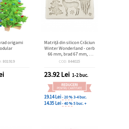
brad origami
Matriță din silicon Crăciun
odular
Winter Wonderland - cerb
66 mm, brad 67 mm, 3
fulgi 13-21 mm,
D:
801919
COD:
844025
pandantiv 45 mm, ramură
de pin 48 mm - pentru
ei
23.92
Lei
1-2 buc.
decor tort, rășină
epoxidică și lut polimeric
REDUCERI
PENTRU CANTITATE
19.14 Lei
- 20 %
3-4 buc.
14.35 Lei
- 40 %
5 buc. +