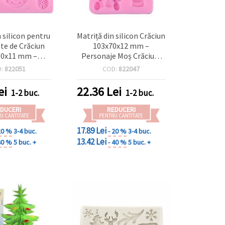
n silicon pentru
Matriță din silicon Crăciun
e de Crăciun
103x70x12 mm –
00x11 mm –
Personaje Moș Crăciun,
 reutilizabilă,
Ren și Elf | Mulaj flexibil
D:
822051
COD:
822047
entă, pentru
pentru rășină epoxidică,
e în rășină
lut polimeric, săpun și
ei
22.36
Lei
1-2 buc.
1-2 buc.
 ipsos și argilă
ipsos
, DIY globuri și
DUCERI
REDUCERI
orațiuni
U CANTITATE
PENTRU CANTITATE
17.89 Lei
20 %
3-4 buc.
- 20 %
3-4 buc.
13.42 Lei
40 %
5 buc. +
- 40 %
5 buc. +