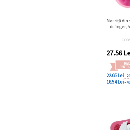
Matriță din 
de înger,
COD
27.56
Le
RE
PENTRU
22.05 Lei
- 2
16.54 Lei
- 4