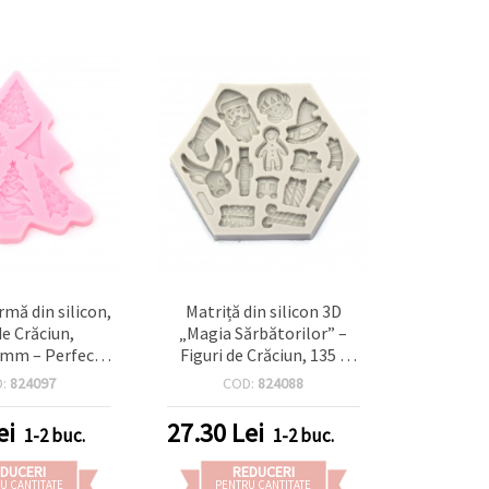
rmă din silicon,
Matriță din silicon 3D
de Crăciun,
„Magia Sărbătorilor” –
 mm – Perfectă
Figuri de Crăciun, 135 x
 biscuiți de
113 x 15 mm, flexibilă și
D:
824097
COD:
824088
e și decorarea
reutilizabilă, pentru
r de patiserie
rășină, ipsos și lut
ei
27.30
Lei
1-2 buc.
1-2 buc.
polimeric, ideală pentru
decorațiuni și ornamente
DUCERI
REDUCERI
DIY
U CANTITATE
PENTRU CANTITATE