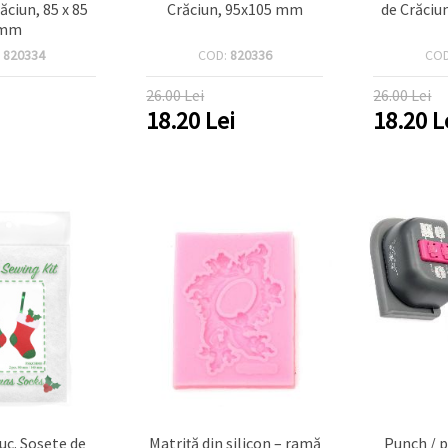
ăciun, 85 x 85
Crăciun, 95x105 mm
de Crăciu
mm
:
820334
COD:
820336
CO
26.00 Lei
26.00 Lei
18.20
Lei
18.20
L
buc. Sosete de
Matriță din silicon – ramă
Punch / p