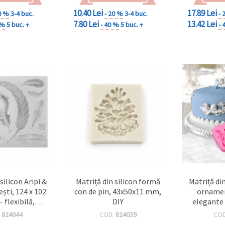
10.40 Lei
17.89 Lei
0 %
3-4 buc.
- 20 %
3-4 buc.
- 
7.80 Lei
13.42 Lei
 %
5 buc. +
- 40 %
5 buc. +
- 
silicon Aripi &
Matriță din silicon formă
Matriță di
ști, 124 x 102
con de pin, 43x50x11 mm,
ornamen
 flexibilă,
DIY
elegante 
bilă, pentru
mm, bo
:
824044
COD:
824039
CO
 rășină UV
alimenta