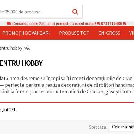
Comanda peste 250 Lei si primesti transport gratuit!
0731715486
PROMOȚII DE VÂNZĂRI
PRODUSE TOP
EN-GROSS
V
entru hobby
(48)
PENTRU HOBBY
dată prea devreme să începi să îți creezi decorațiunile de Cr
— perfecte pentru a realiza decorațiuni de sărbători handmade
nă la forme și accesorii cu tematică de Crăciun, găsești tot ce 
agini 1/1
Sorteaza: