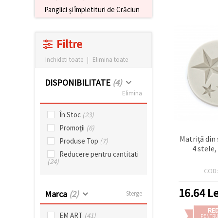
conținut și
Panglici și împletituri de Crăciun
reclame
mai
relevante,
inclusiv cu
Filtre
ajutorul
partenerilor
Inchideti toate
|
Elimina toate
noștri de
analiză și
marketing.
DISPONIBILITATE
(4)
Puteți fi de
Elimina
acord să
utilizați
toate
În Stoc
(23)
cookie -
Promoţii
(6)
urile făcând
clic pe
Matriță din
Produse Top
(7)
"acceptati
4 stele
toate!" Sau
Reducere pentru cantitati
să vă
(24)
indicați
COD
preferințele
în setări
16.64
Le
selectând
Marca
(2)
Sterge
un tip de
cookie -uri
RE
dat și
EM ART
(41)
PENTRU