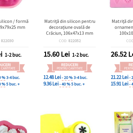
silicon / formă
Matriță din silicon pentru
Matriță di
 59x79x25 mm
decorațiune ovală de
ornament
Crăciun, 106x47x13 mm
100x1
flexibilă,
:
822030
COD:
822052
CO
antiader
turnar
i
15.60
Lei
26.52
L
1-2 buc.
1-2 buc.
epoxidică,
polimerică
DUCERI
REDUCERI
RE
dec
 CANTITATE
PENTRU CANTITATE
PENTR
12.48 Lei
21.22 Lei
0 %
3-4 buc.
- 20 %
3-4 buc.
- 
9.36 Lei
15.91 Lei
0 %
5 buc. +
- 40 %
5 buc. +
- 