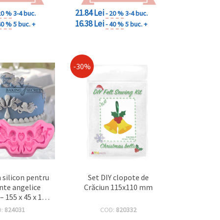
21.84 Lei
20 %
3-4 buc.
- 20 %
3-4 buc.
16.38 Lei
40 %
5 buc. +
- 40 %
5 buc. +
-30%
n silicon pentru
Set DIY clopote de
te angelice
Crăciun 115x110 mm
– 155 x 45 x 13
rdură de uz
D:
824031
COD:
820332
r – perfectă