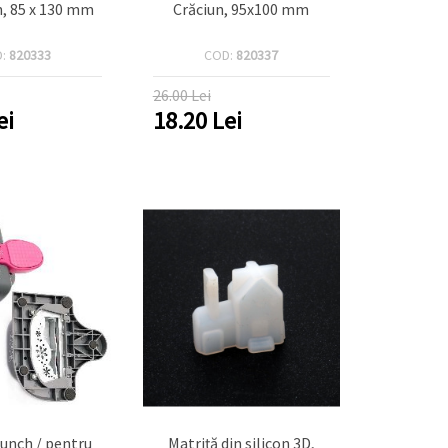
n, 85 x 130 mm
Crăciun, 95x100 mm
D:
820333
COD:
820337
26.00 Lei
ei
18.20
Lei
unch / pentru
Matriță din silicon 3D,