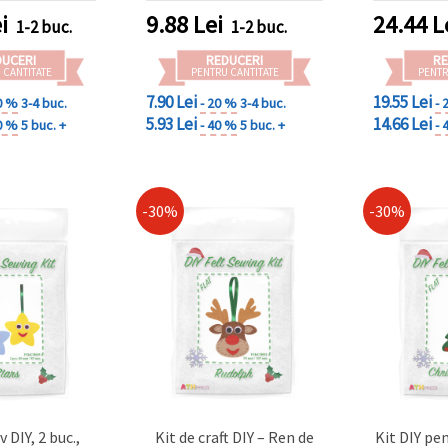
că, argilă
pentru
i
9.88
Lei
24.44
L
1-2 buc.
1-2 buc.
că, fondant,
torturi
ipsos, pentru
ciocolat
DUCERI
REDUCERI
RE
andmade
c
 CANTITATE
PENTRU CANTITATE
PENTR
7.90 Lei
19.55 Lei
0 %
3-4 buc.
- 20 %
3-4 buc.
- 
5.93 Lei
14.66 Lei
0 %
5 buc. +
- 40 %
5 buc. +
- 
-30%
-30%
v DIY, 2 buc.,
Kit de craft DIY – Ren de
Kit DIY pen