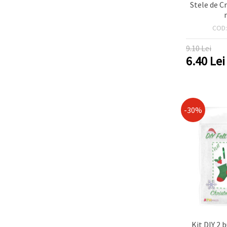
Stele de Cr
COD
9.10 Lei
6.40
Lei
-30%
Kit DIY 2 