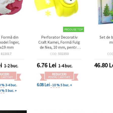
PRODUSE TOP
/ Formă din
Perforator Decorativ
Set de 
model Înger,
Craft Kamei, Formă Fulg
m
0x19 mm
de Nea, 10 mm, pentru
carton până la 160 g/m²
:
822017
COD:
502350
CO
i
6.76
Lei
46.80
L
1-2 buc.
1-4 buc.
DUCERI
REDUCERI
 CANTITATE
PENTRU CANTITATE
6.08 Lei
0 %
3-4 buc.
- 10 %
5 buc. +
0 %
5 buc. +