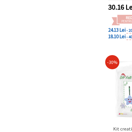
epoxidi
30.16
Le
polimeri
săpun și 
RE
DIY/h
PENTRU
24.13 Lei
- 2
18.10 Lei
- 4
-30%
Kit creati