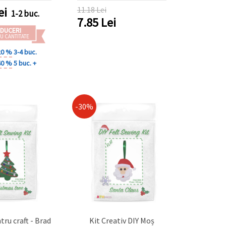
 decorarea
ei
11.18 Lei
1-2 buc.
lor, fondant,
7.85
Lei
ă și patiserie
DUCERI
reativă
U CANTITATE
20 %
3-4 buc.
40 %
5 buc. +
-30%
tru craft - Brad
Kit Creativ DIY Moș