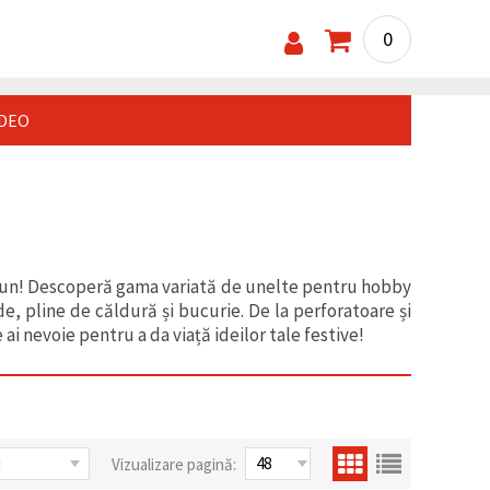
0
IDEO
ăciun! Descoperă gama variată de unelte pentru hobby
, pline de căldură și bucurie. De la perforatoare și
ai nevoie pentru a da viață ideilor tale festive!
Vizualizare pagină: