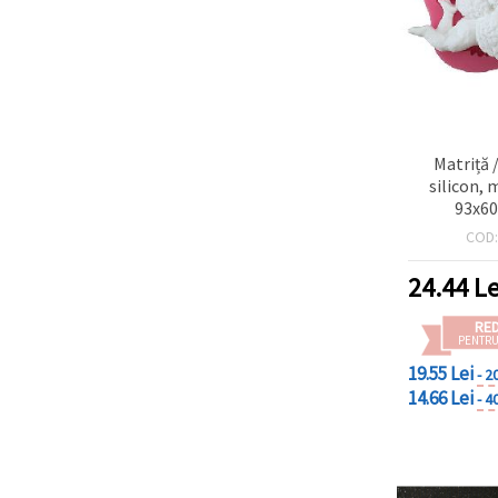
Matriță 
silicon, 
93x6
COD
24.44
Le
RE
PENTRU
19.55 Lei
- 2
14.66 Lei
- 4