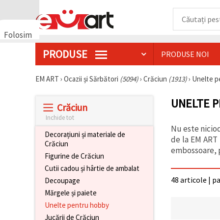
Folosim
cookie-
PRODUSE
PRODUSE NOI
uri
🍪 Folosim
cookie-uri
EM ART
›
Ocazii și Sărbători
(5094)
›
Crăciun
(1913)
›
Unelte p
și
tehnologii
UNELTE 
similare
Crăciun
pentru a
asigura
Inchide tot
funcționarea
Nu este nicio
corectă a
Decorațiuni și materiale de
de la EM ART 
site-ului,
Crăciun
pentru a vă
embossoare, pâ
Figurine de Crăciun
îmbunătăți
experiența
Cutii cadou și hârtie de ambalat
și, cu
48 articole | p
Decoupage
acordul
dumneavoastră,
Mărgele și paiete
pentru a
analiza
Unelte pentru hobby
traficul și a
Jucării de Crăciun
afișa