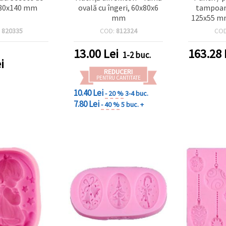
 80x140 mm
ovală cu îngeri, 60x80x6
tampoan
mm
125x55 mm
carton pân
:
820335
COD:
812324
CO
motiv fu
13.00
Lei
163.28
1-2 buc.
i
REDUCERI
PENTRU CANTITATE
10.40 Lei
- 20 %
3-4 buc.
7.80 Lei
- 40 %
5 buc. +