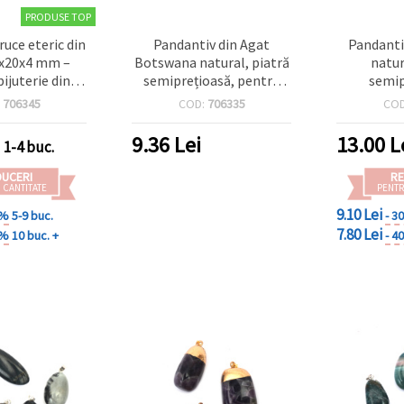
PRODUSE TOP
ruce eteric din
Pandantiv din Agat
Pandanti
3x20x4 mm –
Botswana natural, piatră
natur
bijuterie din
semiprețioasă, pentru
semip
nii naturală
bijuterii handmade DIY,
22x33x35x
:
706345
COD:
706335
CO
20–50 mm, asortate
bijuteri
pro
9.36
Lei
13.00
L
1-4 buc.
DUCERI
RE
 CANTITATE
PENTR
9.10 Lei
 %
5-9 buc.
- 3
7.80 Lei
 %
10 buc. +
- 4