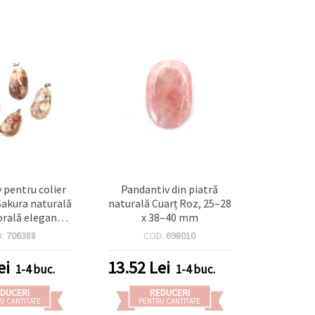
 pentru colier
Pandantiv din piatră
Sakura naturală
naturală Cuarț Roz, 25–28
lorală elegantă,
x 38–40 mm
uni asortate
D:
706388
COD:
698010
x 20~30 mm,
u bijuterii
ei
13.52
Lei
1-4 buc.
1-4 buc.
ndmade
DUCERI
REDUCERI
U CANTITATE
PENTRU CANTITATE