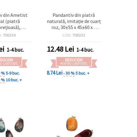
v din Ametist
Pandantiv din piatră
al (piatră
naturală, imitație de cuarț
rețioasă),
roz, 30±55 x 45±60 x 8
53 mm, pentru
mm, asortat
D:
706334
COD:
706333
i handmade și
iecte DIY
ei
12.48
Lei
1-4 buc.
1-4 buc.
DUCERI
REDUCERI
U CANTITATE
PENTRU CANTITATE
8.74 Lei
0 %
5-9 buc.
- 30 %
5 buc. +
0 %
10 buc. +