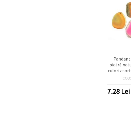
Pandanti
piatră nat
culori asor
~ 
COD
7.28
Lei