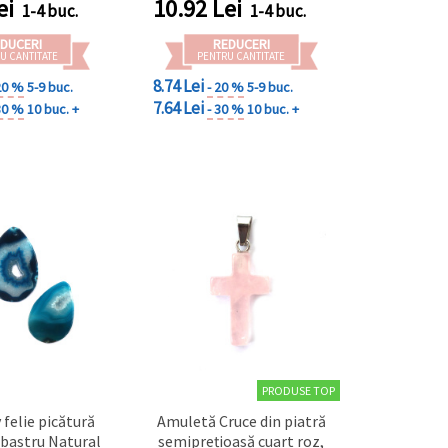
ei
10.92
Lei
1-4 buc.
1-4 buc.
DUCERI
REDUCERI
U CANTITATE
PENTRU CANTITATE
8.74 Lei
20 %
5-9 buc.
- 20 %
5-9 buc.
7.64 Lei
30 %
10 buc. +
- 30 %
10 buc. +
PRODUSE TOP
 felie picătură
Amuletă Cruce din piatră
lbastru Natural
semiprețioasă cuart roz,