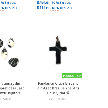
9.46 Lei
0 %
5-9 buc.
- 30 %
5-9 buc.
8.11 Lei
0 %
10 buc. +
- 40 %
10 buc. +
PRODUSE TOP
iv unicat din
Pandantiv Cruce Elegant
iprețioasă Jasp
din Agat Brazilian pentru
ntru bijuterii
Colier, Piatră
 DIY - 18x22
Semiprețioasă 22x30x5
D:
741685
COD:
741666
la 25x30 mm,
mm
sortat