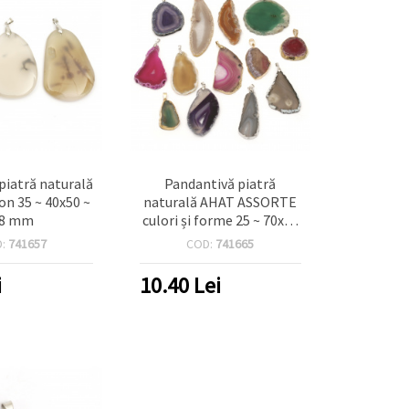
piatră naturală
Pandantivă piatră
n 35 ~ 40x50 ~
naturală AHAT ASSORTE
8 mm
culori și forme 25 ~ 70x45
~ 115x4 ~ 8 mm
D:
741657
COD:
741665
i
10.40
Lei