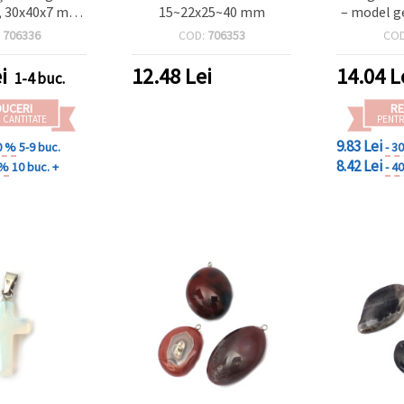
i, 30x40x7 mm,
15~22x25~40 mm
– model g
 pentru
charm din 
:
706336
COD:
706353
CO
are bijuterii
sus pen
dmade
hand
i
12.48
Lei
14.04
L
1-4 buc.
DUCERI
RE
 CANTITATE
PENTR
9.83 Lei
0 %
5-9 buc.
- 3
8.42 Lei
 %
10 buc. +
- 4