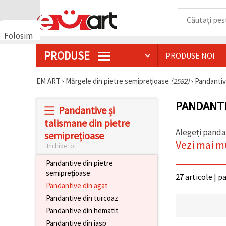
Folosim
cookie-
PRODUSE
PRODUSE NOI
uri
🍪 Folosim
cookie-uri
EM ART
›
Mărgele din pietre semiprețioase
(2582)
›
Pandantiv
și
tehnologii
PANDANTI
similare
Pandantive și
pentru a
asigura
talismane din pietre
funcționarea
Alegeți pandan
semiprețioase
corectă a
Vezi mai m
site-ului,
Inchide tot
pentru a vă
îmbunătăți
Pandantive din pietre
experiența
semiprețioase
27 articole | p
și, cu
Pandantive din agat
acordul
dumneavoastră,
Pandantive din turcoaz
pentru a
analiza
Pandantive din hematit
traficul și a
Pandantive din jasp
afișa