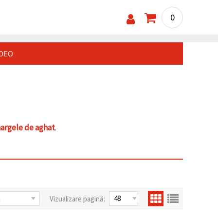
0
IDEO
argele de aghat
.
Vizualizare pagină: