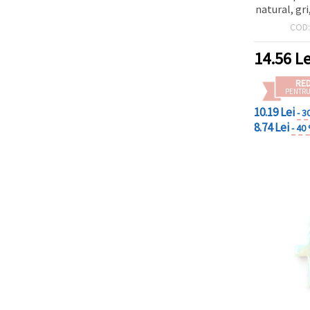
natural, gr
charm
COD
confecțion
han
14.56
Le
RE
PENTRU
10.19 Lei
- 3
8.74 Lei
- 40