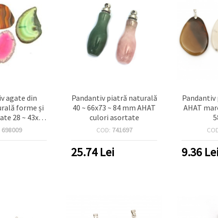
v agate din
Pandantiv piatră naturală
Pandantiv 
urală forme și
40 ~ 66x73 ~ 84 mm AHAT
AHAT maro
tate 28 ~ 43x40
culori asortate
5
55 mm
:
698009
COD:
741697
CO
25.74
Lei
9.36
Le