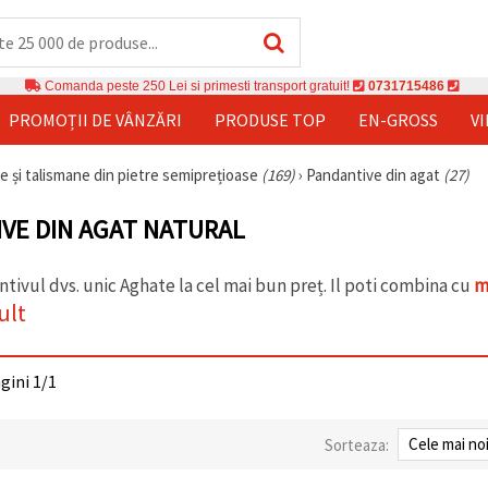
Comanda peste 250 Lei si primesti transport gratuit!
0731715486
PROMOȚII DE VÂNZĂRI
PRODUSE TOP
EN-GROSS
V
e și talismane din pietre semiprețioase
(169)
›
Pandantive din agat
(27)
VE DIN AGAT NATURAL
tivul dvs. unic Aghate la cel mai bun preț. Il poti combina cu
m
ult
agini 1/1
Sorteaza: