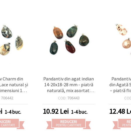
v Charm din
Pandantiv din agat indian
Pandantiv
Lace natural și
14-20x18-28 mm - piatră
din Agată 
dimensiuni 12–
naturală, mix asortat,
– piatră f
, piatră
pentru bijuterii
dimensi
:
706442
COD:
706443
CO
ioasă pentru
handmade
14~20 
erii DIY
pentr
i
10.92
Lei
12.48
L
1-4 buc.
1-4 buc.
ha
DUCERI
REDUCERI
RE
 CANTITATE
PENTRU CANTITATE
PENTR