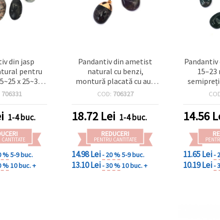
iv din jasp
Pandantiv din ametist
Pandantiv 
atural pentru
natural cu benzi,
15–23 
 15~25 x 25~38
montură placată cu aur,
semipreți
asortat
15-25x25-38 mm
de vinde
:
706331
COD:
706327
CO
i
18.72
Lei
14.56
L
1-4 buc.
1-4 buc.
DUCERI
REDUCERI
RE
 CANTITATE
PENTRU CANTITATE
PENTR
14.98 Lei
11.65 Lei
0 %
5-9 buc.
- 20 %
5-9 buc.
- 
13.10 Lei
10.19 Lei
0 %
10 buc. +
- 30 %
10 buc. +
- 