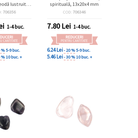
eodă lustruită,
spirituală, 13x20x4 mm
piatră cu gaură
D:
706356
COD:
706346
tru bijuterii
made DIY
ei
7.80
Lei
1-4 buc.
1-4 buc.
DUCERI
REDUCERI
U CANTITATE
PENTRU CANTITATE
6.24 Lei
0 %
5-9 buc.
- 20 %
5-9 buc.
5.46 Lei
0 %
10 buc. +
- 30 %
10 buc. +