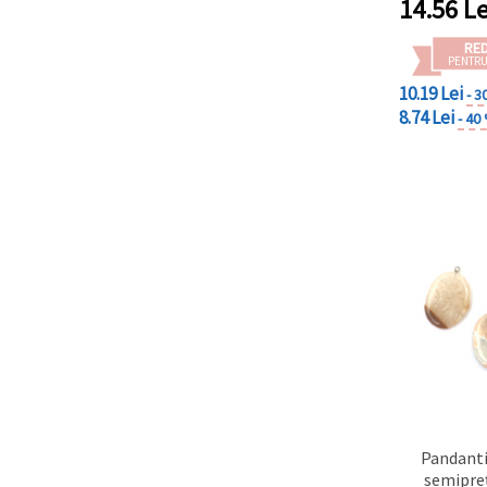
14.56
Le
RE
PENTRU
10.19 Lei
- 3
8.74 Lei
- 40
Pandanti
semipre