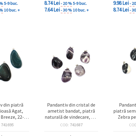
8.74 Lei
9.98 Lei
 %
5-9 buc.
- 20 %
5-9 buc.
- 2
7.64 Lei
8.74 Lei
 %
10 buc. +
- 30 %
10 buc. +
- 3
v din piatră
Pandantiv din cristal de
Pandant
ioasă Agat,
ametist bandat, piatră
piatră sem
 Breeze, 22-35
naturală de vindecare, 15-
Zebra pe
-8 mm, asortat
28x25-36 mm, asortat
handmade
:
741695
COD:
741687
CO
mm până 
a