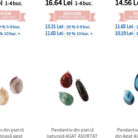
i
16.64
Lei
14.56
L
1-4 buc.
1-4 buc.
DUCERI
REDUCERI
RE
 CANTITATE
PENTRU CANTITATE
PENTR
13.31 Lei
11.65 Lei
0 %
5-9 buc.
- 20 %
5-9 buc.
- 
11.65 Lei
10.19 Lei
 %
10 buc. +
- 30 %
10 buc. +
- 
v din piatră
Pandantiv din piatră
Pandantiv
țioasă agat
naturală AGAT ASORTAT
din Agat A