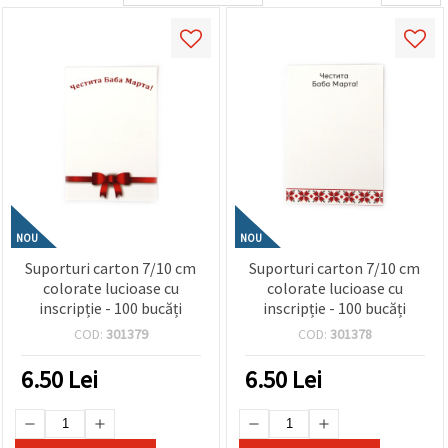
conținut și
reclame
mai
relevante,
inclusiv cu
ajutorul
partenerilor
noștri de
analiză și
marketing.
Puteți fi de
acord să
utilizați
toate
NOU
NOU
cookie -
urile făcând
Suporturi carton 7/10 cm
Suporturi carton 7/10 cm
clic pe
colorate lucioase cu
colorate lucioase cu
"acceptati
inscripție - 100 bucăți
inscripție - 100 bucăți
toate!" Sau
să vă
COD:
301379
COD:
301378
indicați
preferințele
6.50
Lei
6.50
Lei
în setări
selectând
un tip de
cookie -uri
dat și