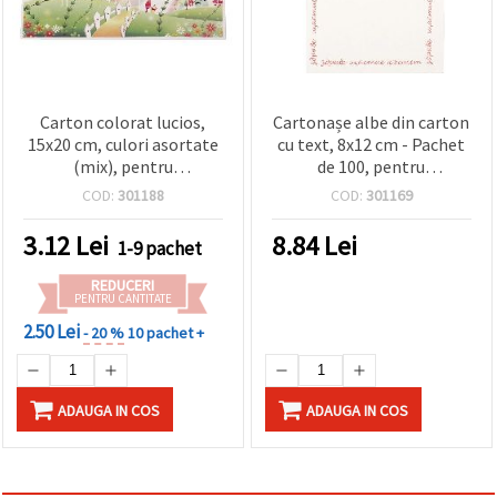
Carton colorat lucios,
Cartonașe albe din carton
15x20 cm, culori asortate
cu text, 8x12 cm - Pachet
(mix), pentru
de 100, pentru
confecționarea
scrapbooking și
COD:
301188
COD:
301169
mărțișoarelor și activități
handmade
de lucru manual pentru
3.12
Lei
8.84
Lei
1-9 pachet
copii – Set de 10 coli
REDUCERI
PENTRU CANTITATE
2.50 Lei
- 20 %
10 pachet +
ADAUGA IN COS
ADAUGA IN COS