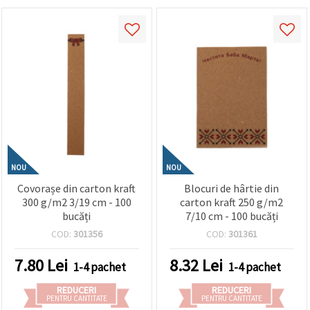
NOU
NOU
Covorașe din carton kraft
Blocuri de hârtie din
300 g/m2 3/19 cm - 100
carton kraft 250 g/m2
bucăți
7/10 cm - 100 bucăți
COD:
301356
COD:
301361
7.80
Lei
8.32
Lei
1-4 pachet
1-4 pachet
REDUCERI
REDUCERI
PENTRU CANTITATE
PENTRU CANTITATE