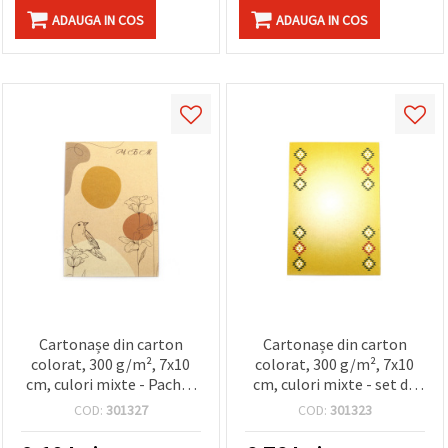
ADAUGA IN COS
ADAUGA IN COS
Cartonașe din carton
Cartonașe din carton
colorat, 300 g/m², 7x10
colorat, 300 g/m², 7x10
cm, culori mixte - Pachet
cm, culori mixte - set de
de 100 bucăți
100 bucăți
COD:
301327
COD:
301323