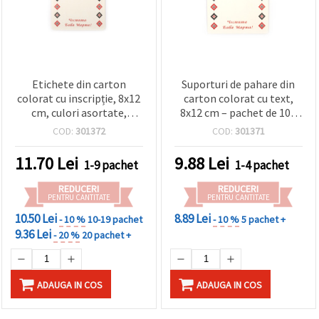
Etichete din carton
Suporturi de pahare din
colorat cu inscripție, 8x12
carton colorat cu text,
cm, culori asortate,
8x12 cm – pachet de 100
pachet 100 bucăți
bucăți
COD:
301372
COD:
301371
11.70
Lei
9.88
Lei
1-9 pachet
1-4 pachet
REDUCERI
REDUCERI
PENTRU CANTITATE
PENTRU CANTITATE
10.50 Lei
8.89 Lei
- 10 %
10-19 pachet
- 10 %
5 pachet +
9.36 Lei
- 20 %
20 pachet +
ADAUGA IN COS
ADAUGA IN COS