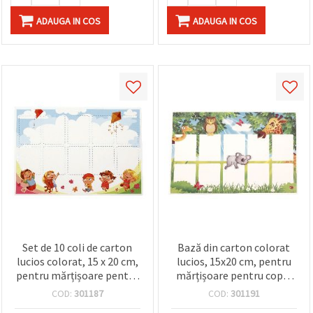
ADAUGA IN COS
ADAUGA IN COS
Set de 10 coli de carton
Bază din carton colorat
lucios colorat, 15 x 20 cm,
lucios, 15x20 cm, pentru
pentru mărțișoare pentru
mărțișoare pentru copii,
copii, culori asortate
pachet de 10
COD:
301187
COD:
301191