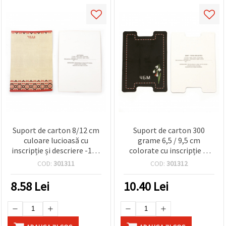
Suport de carton 8/12 cm
Suport de carton 300
culoare lucioasă cu
grame 6,5 / 9,5 cm
inscripție și descriere -100
colorate cu inscripție și
bucăți
descriere - 100 bucăți
COD:
301311
COD:
301312
8.58
Lei
10.40
Lei