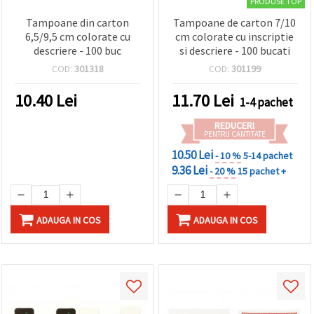
PRODUSE TOP
Tampoane din carton
Tampoane de carton 7/10
6,5/9,5 cm colorate cu
cm colorate cu inscriptie
descriere - 100 buc
si descriere - 100 bucati
COD:
301318
COD:
301199
10.40
Lei
11.70
Lei
1-4 pachet
REDUCERI
PENTRU CANTITATE
10.50 Lei
- 10 %
5-14 pachet
9.36 Lei
- 20 %
15 pachet +
ADAUGA IN COS
ADAUGA IN COS