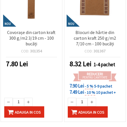
NOU
NOU
Covorașe din carton kraft
Blocuri de hârtie din
300 g/m2 3/19 cm - 100
carton kraft 250 g/m2
bucăți
7/10 cm - 100 bucăți
COD:
301354
COD:
301367
7.80
Lei
8.32
Lei
1-4 pachet
REDUCERI
PENTRU CANTITATE
7.90 Lei
- 5 %
5-9 pachet
7.49 Lei
- 10 %
10 pachet +
ADAUGA IN COS
ADAUGA IN COS