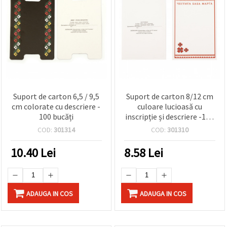
Suport de carton 6,5 / 9,5
Suport de carton 8/12 cm
cm colorate cu descriere -
culoare lucioasă cu
100 bucăți
inscripție și descriere -100
bucăți
COD:
301314
COD:
301310
10.40
Lei
8.58
Lei
ADAUGA IN COS
ADAUGA IN COS