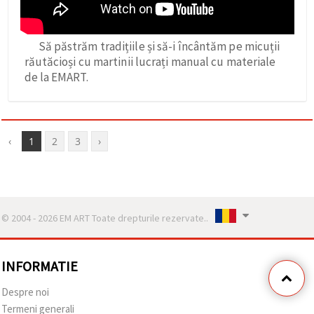
Să păstrăm tradițiile și să-i încântăm pe micuții
răutăcioși cu martinii lucrați manual cu materiale
de la EMART.
‹
1
2
3
›
© 2004 - 2026 EM ART Toate drepturile rezervate..
INFORMATIE
Despre noi
Termeni generali