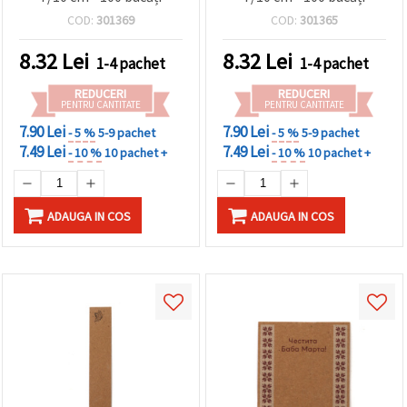
COD:
301369
COD:
301365
8.32
Lei
8.32
Lei
1-4 pachet
1-4 pachet
REDUCERI
REDUCERI
PENTRU CANTITATE
PENTRU CANTITATE
7.90 Lei
7.90 Lei
- 5 %
5-9 pachet
- 5 %
5-9 pachet
7.49 Lei
7.49 Lei
- 10 %
10 pachet +
- 10 %
10 pachet +
ADAUGA IN COS
ADAUGA IN COS