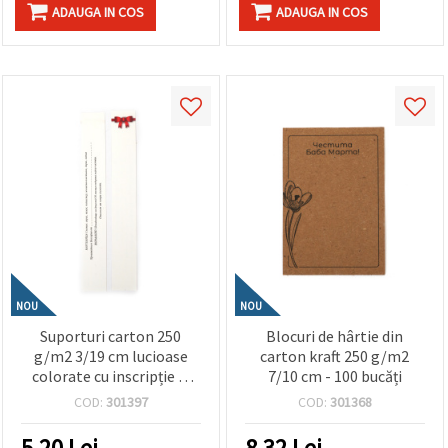
făcând clic
ADAUGA IN COS
ADAUGA IN COS
pe butonul
"Salvați"
Аcceptati
toate!
Setări
NOU
NOU
Suporturi carton 250
Blocuri de hârtie din
g/m2 3/19 cm lucioase
carton kraft 250 g/m2
colorate cu inscripție și
7/10 cm - 100 bucăți
descriere - 100 bucăți
COD:
301397
COD:
301368
5.20
Lei
8.32
Lei