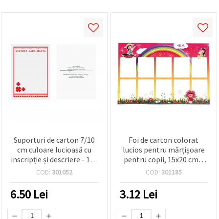
Suporturi de carton 7/10
Foi de carton colorat
cm culoare lucioasă cu
lucios pentru mărțișoare
inscripție și descriere - 100
pentru copii, 15x20 cm –
bucăți
Set de 10, culori asortate
COD:
301052
COD:
301185
6.50
Lei
3.12
Lei