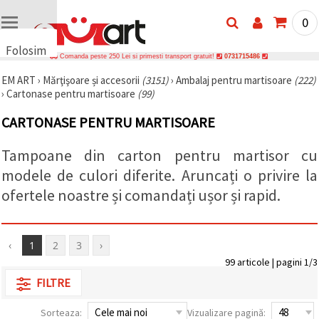
0
Folosim
Comanda peste 250 Lei si primesti transport gratuit!
0731715486
cookie-
EM ART
›
Mărţişoare și accesorii
(3151)
›
Ambalaj pentru martisoare
(222)
uri
›
Cartonase pentru martisoare
(99)
🍪 Folosim
cookie-uri
CARTONASE PENTRU MARTISOARE
și
tehnologii
similare
Tampoane din carton pentru martisor cu
pentru a
asigura
modele de culori diferite. Aruncați o privire la
funcționarea
ofertele noastre și comandați ușor și rapid.
corectă a
site-ului,
pentru a vă
îmbunătăți
experiența
‹
1
2
3
›
și, cu
acordul
99 articole | pagini 1/3
dumneavoastră,
FILTRE
pentru a
analiza
traficul și a
Sorteaza:
Vizualizare pagină:
afișa