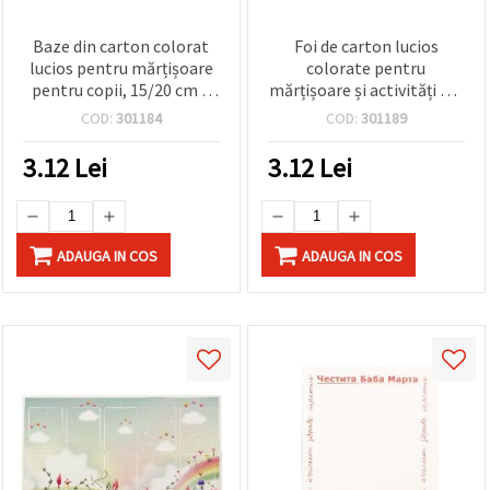
Baze din carton colorat
Foi de carton lucios
lucios pentru mărțișoare
colorate pentru
pentru copii, 15/20 cm –
mărțișoare și activități DIY
set de 10 bucăți
pentru copii, 15x20 cm –
COD:
301184
COD:
301189
Set de 10, culori asortate
3.12
Lei
3.12
Lei
ADAUGA IN COS
ADAUGA IN COS