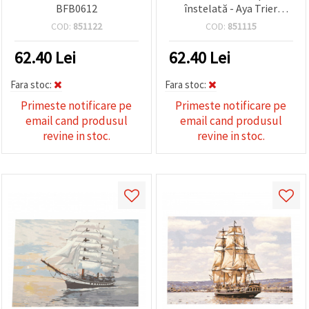
BFB0612
înstelată - Aya Trier
BFB008
COD:
851122
COD:
851115
62.40
Lei
62.40
Lei
Fara stoc:
Fara stoc:
Primeste notificare pe
Primeste notificare pe
email cand produsul
email cand produsul
revine in stoc.
revine in stoc.