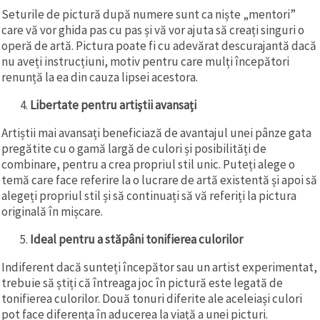
Seturile de pictură după numere sunt ca niște „mentori”
care vă vor ghida pas cu pas și vă vor ajuta să creați singuri o
operă de artă. Pictura poate fi cu adevărat descurajantă dacă
nu aveți instrucțiuni, motiv pentru care mulți începători
renunță la ea din cauza lipsei acestora.
Libertate pentru artiștii avansați
Artiștii mai avansați beneficiază de avantajul unei pânze gata
pregătite cu o gamă largă de culori și posibilități de
combinare, pentru a crea propriul stil unic. Puteți alege o
temă care face referire la o lucrare de artă existentă și apoi să
alegeți propriul stil și să continuați să vă referiți la pictura
originală în mișcare.
Ideal pentru a stăpâni tonifierea culorilor
Indiferent dacă sunteți începător sau un artist experimentat,
trebuie să știți că întreaga joc în pictură este legată de
tonifierea culorilor. Două tonuri diferite ale aceleiași culori
pot face diferența în aducerea la viață a unei picturi.