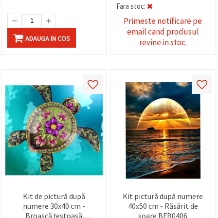
făcând clic
Fara stoc:
pe butonul
"Salvați"
Primeste notificare pe
email cand produsul
ADAUGA IN COS
revine in stoc.
Аcceptati
toate!
Setări
Kit de pictură după
Kit pictură după numere
numere 30x40 cm -
40x50 cm - Răsărit de
Broască țestoasă
soare BFB0406