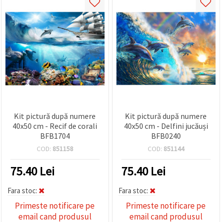
Kit pictură după numere
Kit pictură după numere
40x50 cm - Recif de corali
40x50 cm - Delfini jucăuși
BFB1704
BFB0240
COD:
851158
COD:
851144
75.40
Lei
75.40
Lei
Fara stoc:
Fara stoc:
Primeste notificare pe
Primeste notificare pe
email cand produsul
email cand produsul