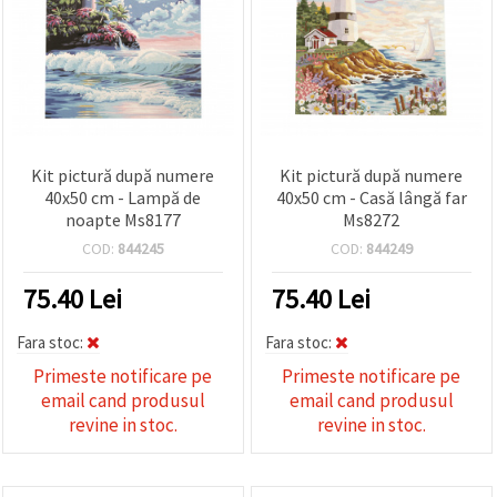
Kit pictură după numere
Kit pictură după numere
40x50 cm - Lampă de
40x50 cm - Casă lângă far
noapte Ms8177
Ms8272
COD:
844245
COD:
844249
75.40
Lei
75.40
Lei
Fara stoc:
Fara stoc:
Primeste notificare pe
Primeste notificare pe
email cand produsul
email cand produsul
revine in stoc.
revine in stoc.