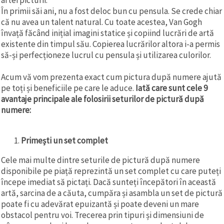
În primii săi ani, nu a fost deloc bun cu pensula. Se crede chiar
că nu avea un talent natural. Cu toate acestea, Van Gogh
învață făcând inițial imagini statice și copiind lucrări de artă
existente din timpul său. Copierea lucrărilor altora i-a permis
să-și perfecționeze lucrul cu pensula și utilizarea culorilor.
Acum vă vom prezenta exact cum pictura după numere ajută
pe toți și beneficiile pe care le aduce.
Iată care sunt cele 9
avantaje principale ale folosirii seturilor de pictură după
numere:
Primești un set complet
Cele mai multe dintre seturile de pictură după numere
disponibile pe piață reprezintă un set complet cu care puteți
începe imediat să pictați. Dacă sunteți începători în această
artă, sarcina de a căuta, cumpăra și asambla un set de pictură
poate fi cu adevărat epuizantă și poate deveni un mare
obstacol pentru voi. Trecerea prin tipuri și dimensiuni de