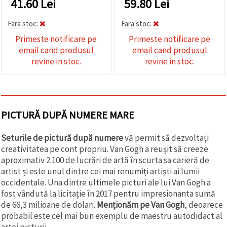
41.60
Lei
59.80
Lei
Fara stoc:
Fara stoc:
Primeste notificare pe
Primeste notificare pe
email cand produsul
email cand produsul
revine in stoc.
revine in stoc.
PICTURĂ DUPĂ NUMERE MARE
Seturile de pictură după numere
vă permit să dezvoltați
creativitatea pe cont propriu. Van Gogh a reușit să creeze
aproximativ 2.100 de lucrări de artă în scurta sa carieră de
artist și este unul dintre cei mai renumiți artiști ai lumii
occidentale. Una dintre ultimele picturi ale lui Van Gogh a
fost vândută la licitație în 2017 pentru impresionanta sumă
de 66,3 milioane de dolari.
Menționăm pe Van Gogh
, deoarece
probabil este cel mai bun exemplu de maestru autodidact al
artei picturii.