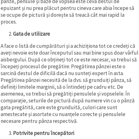
pânze, pensule și baze de vopsea este ceva destul de
epuizant și nu prea plăcut pentru cineva care abia începe să
se ocupe de pictură și dorește să treacă cât mai rapid la
proces.
Gata de utilizare
A face o listă de cumpărături și a achiziționa tot ce credeți că
aveți nevoie este doar începutul sau mai bine spus doar vârful
aisbergului. După ce obțineți tot ce este necesar, va trebui să
începeți procesul de pregătire. Pregătirea pânzei este o
sarcină destul de dificilă dacă nu sunteți expert în asta.
Pregătirea pânzei necesită de la dvs. să grunduiți pânza, să
definiți limitele marginii, să o întindeți pe cadru etc. De
asemenea, va trebui să pregătiți pensulele și vopselele. În
comparație, seturile de pictură după numere vin cu o pânză
gata pregătită, care este grunduită, culori care sunt
amestecate și asortate cu nuanțele corecte și pensulele
necesare pentru pânza respectivă.
Potrivite pentru începători