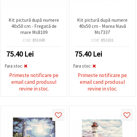
Kit pictură după numere
Kit pictură după numere
40x50 cm - Fregată de
40x50 cm - Marea Navă
mare Ms8109
Ms7337
COD:
851045
COD:
851021
75.40
Lei
75.40
Lei
Fara stoc:
Fara stoc:
Primeste notificare pe
Primeste notificare pe
email cand produsul
email cand produsul
revine in stoc.
revine in stoc.