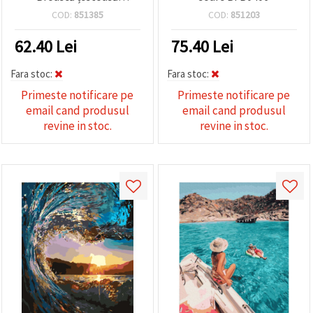
frumoasă BFB0549
COD:
851385
COD:
851203
62.40
Lei
75.40
Lei
Fara stoc:
Fara stoc:
Primeste notificare pe
Primeste notificare pe
email cand produsul
email cand produsul
revine in stoc.
revine in stoc.