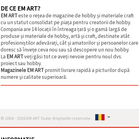
DE CE EM ART?
EM ART
este o rețea de magazine de hobby și materiale craft
cu un statut consolidat pe piața pentru creatorii de hobby.
Compania are 14 locații în întreaga țară și o gamă largă de
produse și materiale de hobby, artă și craft, destinate atât
profesioniștilor adevărați, cât și amatorilor și persoanelor care
doresc să învețe ceva nou sau să descopere un nou hobby.
La
EM ART
veți găsi tot ce aveți nevoie pentru noul dvs.
proiect sau hobby.
Magazinele EM ART
promit livrare rapidă a picturilor după
numere și calitate superioară.
© 2004 - 2026 EM ART Toate drepturile rezervate..