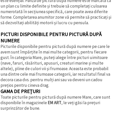
este esențial. Pânza de pictură după numere este marcată ca
un plan cu limite definite și trebuie să completați culoarea
numerotată în secțiunea specifică, care poate avea diferite
forme. Completarea anumitor zone vă permite să practicați și
să dezvoltați abilități motorii și lucru cu pensula.
PICTURI DISPONIBILE PENTRU PICTURĂ DUPĂ
NUMERE
Picturile disponibile pentru pictură după numere pe care le
avem sunt împărțite în mai multe categorii, pentru fiecare
gust. În categoria Mare, puteți alege între picturi uimitoare
(nave, faruri, răsărituri, apusuri, creaturi marine și multe
altele), pline de culori vii și frumoase. Aceasta este probabil
una dintre cele mai frumoase categorii, iar rezultatul final va
decora casa dvs. pentru mulți ani sau va deveni un cadou
prețios pentru cineva drag.
GAMA DE PREȚURI
Toate picturile pentru pictură după numere Mare, care sunt
disponibile în magazinele
EM ART
, le veți găsi la prețuri
surprinzător de bune.