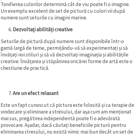
Tonifierea culorilor determină cât de viu poate fi o imagine.
Un exemplu excelent de set de pictură cu culori vii după
numere sunt seturile cu imagini marine.
Dezvoltați abilități creative
Seturile de pictură după numere sunt disponibile într-o
gamă largă de teme, permițându-vă să experimentați și să
învățați noi stiluri și să vă dezvoltați imaginația și abilitățile
creative. Învățarea și stăpânirea oricărei forme de artă este o
chestiune de practică.
Are un efect relaxant
Este un fapt cunoscut că pictura este folosită și ca terapie de
vindecare și eliminare a stresului, dar așa cum am menționat
mai sus, pregătirea independentă poate fi o adevărată
provocare. Așadar, dacă căutați beneficiile picturii pentru
eliminarea stresului, nu există nimic mai bun decât un set de