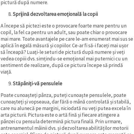
pictură după numere.
Sprijină dezvoltarea emoțională la copii
A începe să pictezi este o provocare foarte mare pentru un
copil, la fel ca pentru un adult, sau poate chiar o provocare
mai mare. Toate avantajele pe care le-am enumerat mai sus se
aplică în egală măsură și copiilor. Ce-ar fi să-i faceți mai ușor
să înceapă? Luați-le seturi de pictură după numere și veți
vedea copiii dvs. simțindu-se emoțional mai puternici cu un
sentiment de realizare, după ce pictura începe să prindă
viață.
Stăpâniți-vă pensulele
Poate cunoașteți pânza, puteți cunoaște pensulele, poate
cunoașteți și vopseaua, dar fără o mână controlată și stabilă,
care nu alunecă pe margini, niciodată nu veți putea excela în
arta picturii. Pictura este o artă fină și fiecare atingere a
pânzei cu pensula determină pictura finală. Prin urmare,
antrenamentul mâinii dvs. și dezvoltarea abilităților motorii