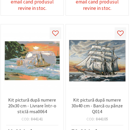
email cand produsul
email cand produsul
revine in stoc.
revine in stoc.
Kit pictură după numere
Kit pictură după numere
20x30 cm - Livrare într-o
30x40 cm - Barcă cu pânze
sticlă msa0064
Q014
COD:
844141
COD:
844105