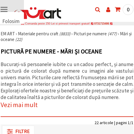
0
Folosim
Comanda peste 250 Lei si primesti transport gratuit!
0731715486
cookie-
EM ART
›
Materiale pentru craft
(8833)
›
Picturi pe numere
(477)
›
Mări și
uri
oceane
(22)
🍪 Folosim
cookie-uri
PICTURĂ PE NUMERE - MĂRI ȘI OCEANE
și
tehnologii
similare
Bucurați-vă persoanele iubite cu un cadou perfect, și anume
pentru a
o pictură de colorat după numere cu imagini ale vastului
asigura
funcționarea
univers marin. Picturile care reflectă frumusețea mării se pot
corectă a
integra în orice interior și vă pot transmite o senzație de calm.
site-ului,
Explorați ofertele noastre și beneficiați de prețurile scăzute și
pentru a vă
îmbunătăți
de calitatea înaltă a picturilor de colorat după numere.
experiența
Vezi mai mult
și, cu
acordul
dumneavoastră,
pentru a
22 articole | pagini 1/1
analiza
traficul și a
FILTRE
afișa