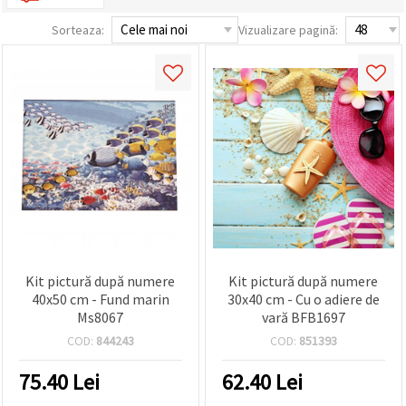
conținut și
reclame
Sorteaza:
Vizualizare pagină:
mai
relevante,
inclusiv cu
ajutorul
partenerilor
noștri de
analiză și
marketing.
Puteți fi de
acord să
utilizați
toate
cookie -
urile făcând
clic pe
"acceptati
Kit pictură după numere
Kit pictură după numere
toate!" Sau
să vă
40x50 cm - Fund marin
30x40 cm - Cu o adiere de
indicați
Ms8067
vară BFB1697
preferințele
în setări
COD:
844243
COD:
851393
selectând
un tip de
75.40
Lei
62.40
Lei
cookie -uri
dat și