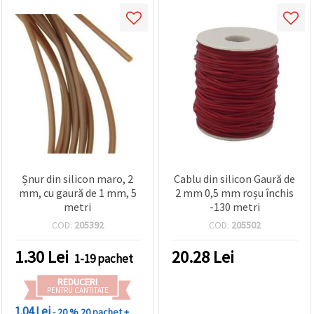
Șnur din silicon maro, 2
Cablu din silicon Gaură de
mm, cu gaură de 1 mm, 5
2 mm 0,5 mm roșu închis
metri
-130 metri
COD:
205392
COD:
205502
1.30
Lei
20.28
Lei
1-19 pachet
REDUCERI
PENTRU CANTITATE
1.04 Lei
- 20 %
20 pachet +