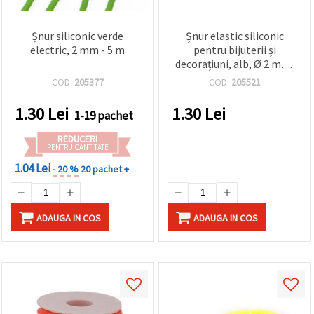
Șnur siliconic verde
Șnur elastic siliconic
electric, 2 mm - 5 m
pentru bijuterii și
decorațiuni, alb, Ø 2 mm,
5 m – fir flexibil pentru
COD:
205377
COD:
205521
brățări și înșirarea
mărgelelor (DIY,
1.30
Lei
1.30
Lei
1-19 pachet
handmade)
REDUCERI
PENTRU CANTITATE
1.04 Lei
- 20 %
20 pachet +
ADAUGA IN COS
ADAUGA IN COS