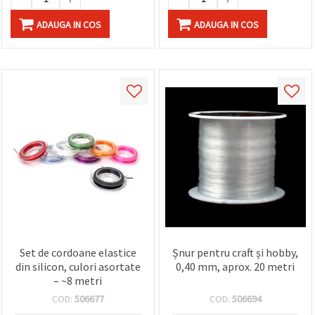
ADAUGA IN COS
ADAUGA IN COS
Set de cordoane elastice
Șnur pentru craft și hobby,
din silicon, culori asortate
0,40 mm, aprox. 20 metri
– ~8 metri
COD:
506677
COD:
506694