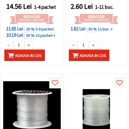
14.56
Lei
2.60
Lei
1-4 pachet
1-11 buc.
REDUCERI
REDUCERI
PENTRU CANTITATE
PENTRU CANTITATE
11.65 Lei
1.82 Lei
- 20 %
5-9 pachet
- 30 %
12 buc. +
10.19 Lei
- 30 %
10 pachet +
ADAUGA IN COS
ADAUGA IN COS