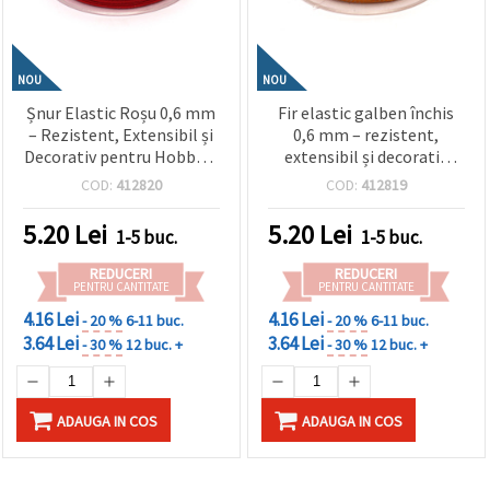
NOU
NOU
Șnur Elastic Roșu 0,6 mm
Fir elastic galben închis
– Rezistent, Extensibil și
0,6 mm – rezistent,
Decorativ pentru Hobby &
extensibil și decorativ
Craft, Rolă aprox. 10 m
pentru hobby, craft și
COD:
412820
COD:
412819
bijuterii handmade, rolă
~10 m
5.20
Lei
5.20
Lei
1-5 buc.
1-5 buc.
REDUCERI
REDUCERI
PENTRU CANTITATE
PENTRU CANTITATE
4.16 Lei
4.16 Lei
- 20 %
6-11 buc.
- 20 %
6-11 buc.
3.64 Lei
3.64 Lei
- 30 %
12 buc. +
- 30 %
12 buc. +
ADAUGA IN COS
ADAUGA IN COS