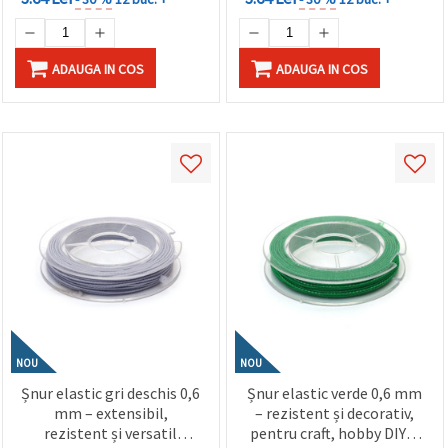
ADAUGA IN COS
ADAUGA IN COS
NOU
NOU
Șnur elastic gri deschis 0,6
Șnur elastic verde 0,6 mm
mm – extensibil,
– rezistent și decorativ,
rezistent și versatil
pentru craft, hobby DIY și