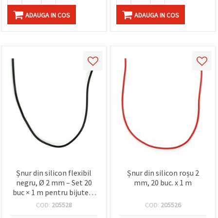
ADAUGA IN COS
ADAUGA IN COS
Șnur din silicon flexibil
Șnur din silicon roșu 2
negru, Ø 2 mm – Set 20
mm, 20 buc. x 1 m
buc × 1 m pentru bijuterii
handmade, brățări,
COD:
205528
COD:
205526
coliere, pandantive și