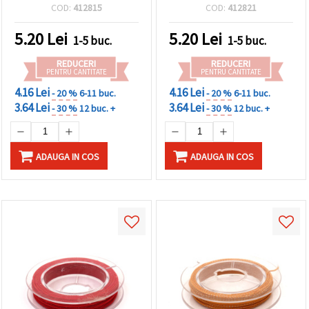
pentru bijuterii, craft și
bijuterii handmade, rolă
COD:
412815
COD:
412821
handmade, rolă ~10 m
aprox. 10 m
5.20
Lei
5.20
Lei
1-5 buc.
1-5 buc.
REDUCERI
REDUCERI
PENTRU CANTITATE
PENTRU CANTITATE
4.16 Lei
4.16 Lei
- 20 %
6-11 buc.
- 20 %
6-11 buc.
3.64 Lei
3.64 Lei
- 30 %
12 buc. +
- 30 %
12 buc. +
ADAUGA IN COS
ADAUGA IN COS