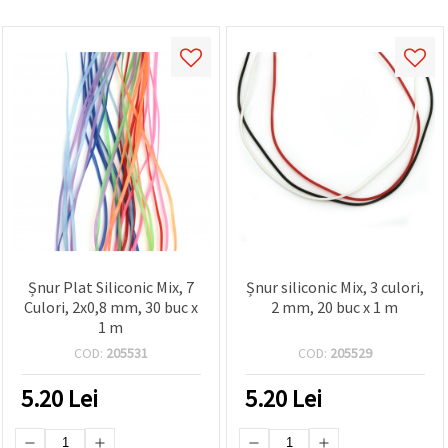
Șnur Plat Siliconic Mix, 7
Șnur siliconic Mix, 3 culori,
Culori, 2x0,8 mm, 30 buc x
2 mm, 20 buc x 1 m
1 m
COD:
205531
COD:
205529
5.20
Lei
5.20
Lei