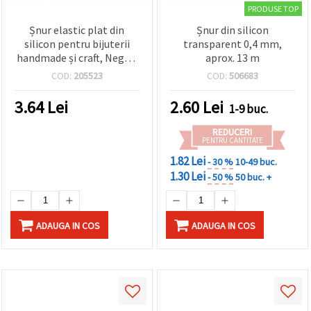
PRODUSE TOP
Șnur elastic plat din
Șnur din silicon
silicon pentru bijuterii
transparent 0,4 mm,
handmade și craft, Negru,
aprox. 13 m
2 × 0,8 mm, Set 30 × 1 m
COD:
205523
COD:
506683
3.64
Lei
2.60
Lei
1-9 buc.
REDUCERI
PENTRU CANTITATE
1.82 Lei
- 30 %
10-49 buc.
1.30 Lei
- 50 %
50 buc. +
ADAUGA IN COS
ADAUGA IN COS