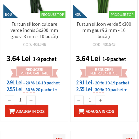
PRODUSE TOP
PRODUSE TOP
NOU
NOU
Furtun silicon culoare
Furtun silicon verde 5x300
verde închis 5x300 mm
mm gaură 3 mm - 10
gaură 3 mm - 10 bucăți
bucăți
COD:
401546
COD:
401545
3.64
Lei
3.64
Lei
1-9 pachet
1-9 pachet
REDUCERI
REDUCERI
PENTRU CANTITATE
PENTRU CANTITATE
2.91 Lei
2.91 Lei
- 20 %
10-19 pachet
- 20 %
10-19 pachet
2.55 Lei
2.55 Lei
- 30 %
20 pachet +
- 30 %
20 pachet +
ADAUGA IN COS
ADAUGA IN COS