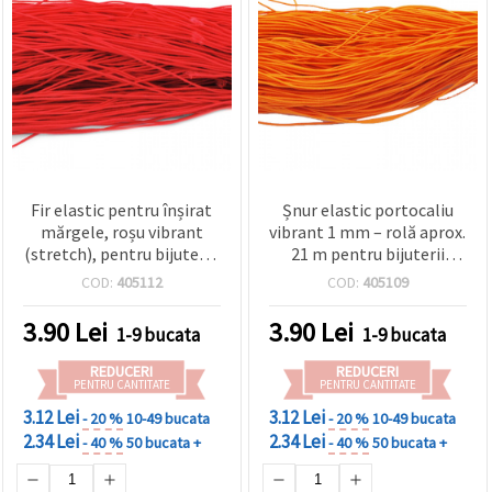
Fir elastic pentru înșirat
Șnur elastic portocaliu
mărgele, roșu vibrant
vibrant 1 mm – rolă aprox.
(stretch), pentru bijuterii,
21 m pentru bijuterii
brățări și proiecte DIY &
creative, înșirat de
COD:
405112
COD:
405109
hobby creativ – 1 mm,
mărgele și proiecte DIY &
aprox. 21 m
handmade
3.90
Lei
3.90
Lei
1-9 bucata
1-9 bucata
REDUCERI
REDUCERI
PENTRU CANTITATE
PENTRU CANTITATE
3.12 Lei
3.12 Lei
- 20 %
10-49 bucata
- 20 %
10-49 bucata
2.34 Lei
2.34 Lei
- 40 %
50 bucata +
- 40 %
50 bucata +