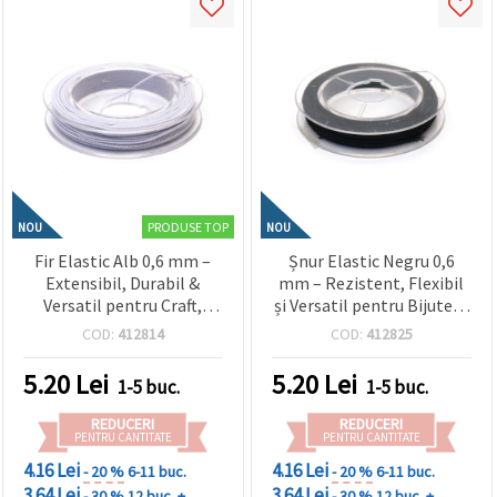
PRODUSE TOP
NOU
NOU
Fir Elastic Alb 0,6 mm –
Șnur Elastic Negru 0,6
Extensibil, Durabil &
mm – Rezistent, Flexibil
Versatil pentru Craft,
și Versatil pentru Bijuterii
Hobby și Bijuterii, Rolă
& Handmade, Rolă ~10 m
COD:
412814
COD:
412825
~10 m
5.20
Lei
5.20
Lei
1-5 buc.
1-5 buc.
REDUCERI
REDUCERI
PENTRU CANTITATE
PENTRU CANTITATE
4.16 Lei
4.16 Lei
- 20 %
6-11 buc.
- 20 %
6-11 buc.
3.64 Lei
3.64 Lei
- 30 %
12 buc. +
- 30 %
12 buc. +