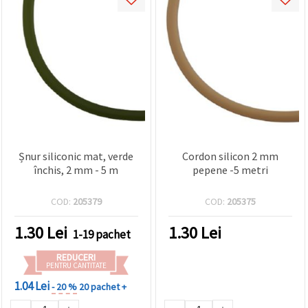
Șnur siliconic mat, verde
Cordon silicon 2 mm
închis, 2 mm - 5 m
pepene -5 metri
COD:
205379
COD:
205375
1.30
Lei
1.30
Lei
1-19 pachet
REDUCERI
PENTRU CANTITATE
1.04 Lei
- 20 %
20 pachet +