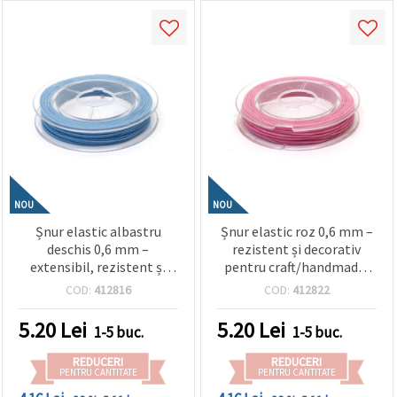
NOU
NOU
Șnur elastic albastru
Șnur elastic roz 0,6 mm –
deschis 0,6 mm –
rezistent și decorativ
extensibil, rezistent și
pentru craft/handmade,
decorativ pentru bijuterii
rolă aprox. 10 m
COD:
412816
COD:
412822
și handmade, rolă aprox.
10 m
5.20
Lei
5.20
Lei
1-5 buc.
1-5 buc.
REDUCERI
REDUCERI
PENTRU CANTITATE
PENTRU CANTITATE