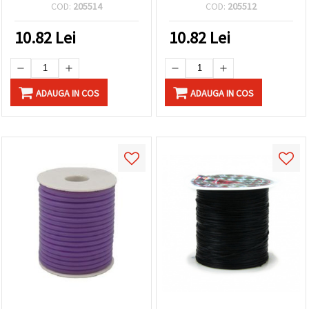
COD:
205514
COD:
205512
10.82
Lei
10.82
Lei
ADAUGA IN COS
ADAUGA IN COS