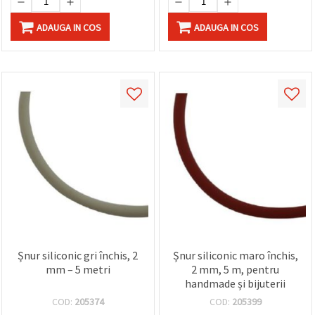
ADAUGA IN COS
ADAUGA IN COS
Șnur siliconic gri închis, 2
Șnur siliconic maro închis,
mm – 5 metri
2 mm, 5 m, pentru
handmade și bijuterii
COD:
205374
COD:
205399