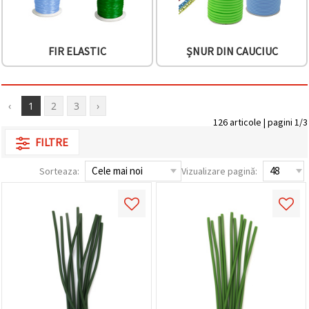
făcând clic
pe butonul
"Salvați"
FIR ELASTIC
ȘNUR DIN CAUCIUC
Аcceptati
toate!
Setări
‹
1
2
3
›
126 articole | pagini 1/3
FILTRE
Sorteaza:
Vizualizare pagină: