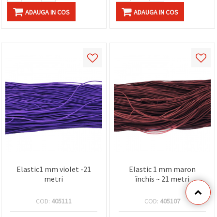
ADAUGA IN COS
ADAUGA IN COS
Elastic1 mm violet -21
Elastic 1 mm maron
metri
închis ~ 21 metri
COD:
405111
COD:
405107