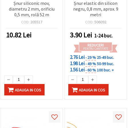
Șnur siliconic mov,
Șnur elastic din silicon
diametru 2 mm, orificiu
negru, 0,8 mm, aprox. 9
0,5 mm, rolă 52 m
metri
COD:
205517
COD:
506092
10.82
Lei
3.90
Lei
1-24 buc.
REDUCERI
PENTRU CANTITATE
2.76 Lei
- 29 %
25-49 buc.
1.98 Lei
- 49 %
50-99 buc.
1.56 Lei
- 60 %
100 buc. +
ADAUGA IN COS
ADAUGA IN COS