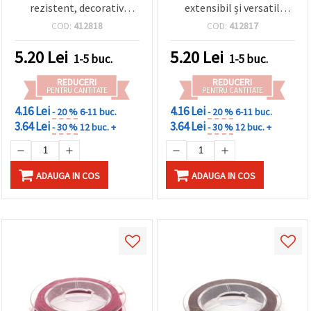
rezistent, decorativ
extensibil și versatil
pentru hobby și craft, rolă
pentru craft & bijuterii,
COD:
412818
COD:
412817
~10 m
rolă aprox. 10 m
5.20
Lei
5.20
Lei
1-5 buc.
1-5 buc.
REDUCERI
REDUCERI
PENTRU CANTITATE
PENTRU CANTITATE
4.16 Lei
4.16 Lei
- 20 %
6-11 buc.
- 20 %
6-11 buc.
3.64 Lei
3.64 Lei
- 30 %
12 buc. +
- 30 %
12 buc. +
ADAUGA IN COS
ADAUGA IN COS