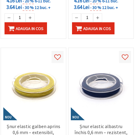
4.16 Lei
4.16 Lei
- 20 %
6-11 buc.
- 20 %
6-11 buc.
3.64 Lei
3.64 Lei
- 30 %
12 buc. +
- 30 %
12 buc. +
ADAUGA IN COS
ADAUGA IN COS
NOU
NOU
Șnur elastic galben aprins
Șnur elastic albastru
0,6 mm – extensibil,
închis 0,6 mm – rezistent,