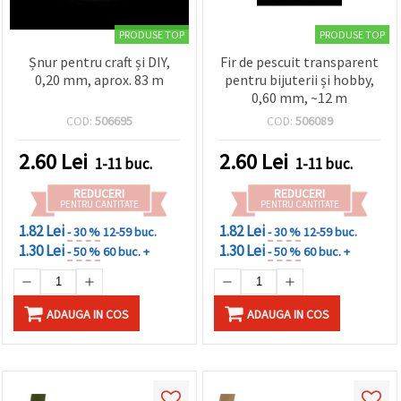
PRODUSE TOP
PRODUSE TOP
Șnur pentru craft și DIY,
Fir de pescuit transparent
0,20 mm, aprox. 83 m
pentru bijuterii și hobby,
0,60 mm, ~12 m
COD:
506695
COD:
506089
2.60
Lei
2.60
Lei
1-11 buc.
1-11 buc.
REDUCERI
REDUCERI
PENTRU CANTITATE
PENTRU CANTITATE
1.82 Lei
1.82 Lei
- 30 %
12-59 buc.
- 30 %
12-59 buc.
1.30 Lei
1.30 Lei
- 50 %
60 buc. +
- 50 %
60 buc. +
ADAUGA IN COS
ADAUGA IN COS