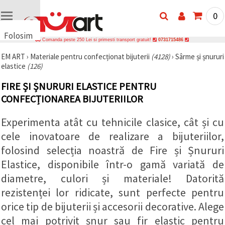
0
Folosim
Comanda peste 250 Lei si primesti transport gratuit!
0731715486
cookie-
EM ART
›
Materiale pentru confecționat bijuterii
(4128)
›
Sârme și șnururi
uri
elastice
(126)
🍪 Folosim
cookie-uri
FIRE ȘI ȘNURURI ELASTICE PENTRU
și
tehnologii
CONFECȚIONAREA BIJUTERIILOR
similare
pentru a
Experimenta atât cu tehnicile clasice, cât și cu
asigura
funcționarea
cele inovatoare de realizare a bijuteriilor,
corectă a
site-ului,
folosind selecția noastră de Fire și Șnururi
pentru a vă
îmbunătăți
Elastice, disponibile într-o gamă variată de
experiența
diametre, culori și materiale! Datorită
și, cu
acordul
rezistenței lor ridicate, sunt perfecte pentru
dumneavoastră,
pentru a
orice tip de bijuterii și accesorii decorative. Alege
analiza
traficul și a
cel mai potrivit șnur sau fir elastic pentru
afișa