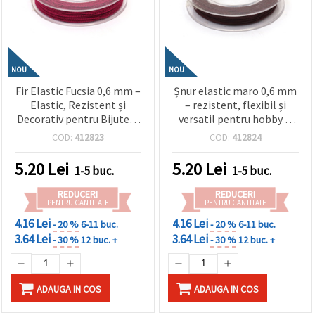
NOU
NOU
Fir Elastic Fucsia 0,6 mm –
Șnur elastic maro 0,6 mm
Elastic, Rezistent și
– rezistent, flexibil și
Decorativ pentru Bijuterii
versatil pentru hobby &
și Craft DIY, Rolă ~10 m
craft, rolă aprox. 10 m
COD:
412823
COD:
412824
5.20
Lei
5.20
Lei
1-5 buc.
1-5 buc.
REDUCERI
REDUCERI
PENTRU CANTITATE
PENTRU CANTITATE
4.16 Lei
4.16 Lei
- 20 %
6-11 buc.
- 20 %
6-11 buc.
3.64 Lei
3.64 Lei
- 30 %
12 buc. +
- 30 %
12 buc. +
ADAUGA IN COS
ADAUGA IN COS