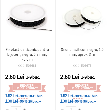
Fir elastic siliconic pentru
Șnur din silicon negru, 1,0
bijuterii, negru, 0,8 mm,
mm, aprox. 3 m
~5,6 m
COD:
506681
COD:
506675
2.60
Lei
2.60
Lei
1-9 buc.
1-9 buc.
REDUCERI
REDUCERI
PENTRU CANTITATE
PENTRU CANTITATE
1.82 Lei
1.82 Lei
- 30 %
10-19 buc.
- 30 %
10-49 buc.
1.30 Lei
1.30 Lei
- 50 %
20 buc. +
- 50 %
50 buc. +