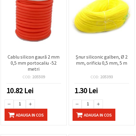
Cablu silicon gaură 2 mm
Șnur siliconic galben, Ø 2
0,5 mm portocaliu -52
mm, orificiu 0,5 mm, 5 m
metri
COD:
205509
COD:
205393
10.82
Lei
1.30
Lei
ADAUGA IN COS
ADAUGA IN COS