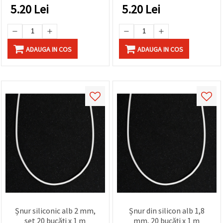
proiecte DIY, hobby & craft
5.20
Lei
5.20
Lei
ADAUGA IN COS
ADAUGA IN COS
Șnur siliconic alb 2 mm,
Șnur din silicon alb 1,8
set 20 bucăți x 1 m
mm, 20 bucăți x 1 m