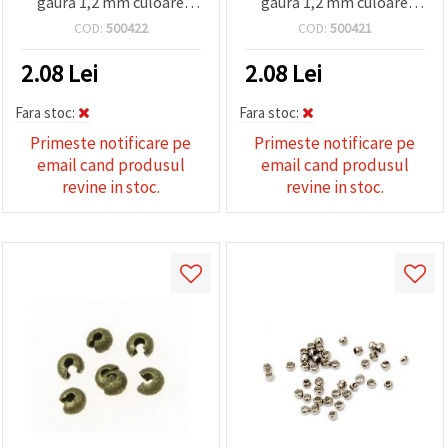
gaură 1,2 mm culoare
gaură 1,2 mm culoare
grafit - 20 buc
cupru antic - 20 de bucăți
COD:
500422
COD:
500421
2.08
Lei
2.08
Lei
Fara stoc:
Fara stoc:
Primeste notificare pe
Primeste notificare pe
email cand produsul
email cand produsul
revine in stoc.
revine in stoc.