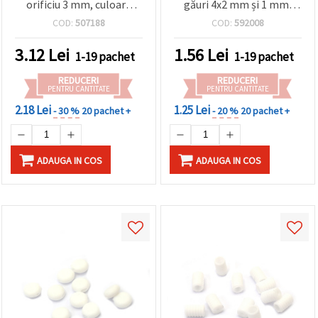
orificiu 3 mm, culoare
găuri 4x2 mm și 1 mm,
făcând clic
pe butonul
argintie – set 20 buc.
negru - set 20 bucăți
COD:
507188
COD:
592008
"Salvați"
3.12
Lei
1.56
Lei
1-19 pachet
1-19 pachet
Аcceptati
REDUCERI
REDUCERI
toate!
PENTRU CANTITATE
PENTRU CANTITATE
Setări
2.18 Lei
1.25 Lei
- 30 %
20 pachet +
- 20 %
20 pachet +
ADAUGA IN COS
ADAUGA IN COS