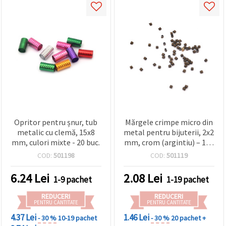
Opritor pentru șnur, tub
Mărgele crimpe micro din
metalic cu clemă, 15x8
metal pentru bijuterii, 2x2
mm, culori mixte - 20 buc.
mm, crom (argintiu) – 100
buc., pentru sârmă și
COD:
501198
COD:
501119
șnururi
6.24
Lei
2.08
Lei
1-9 pachet
1-19 pachet
REDUCERI
REDUCERI
PENTRU CANTITATE
PENTRU CANTITATE
4.37 Lei
1.46 Lei
- 30 %
10-19 pachet
- 30 %
20 pachet +