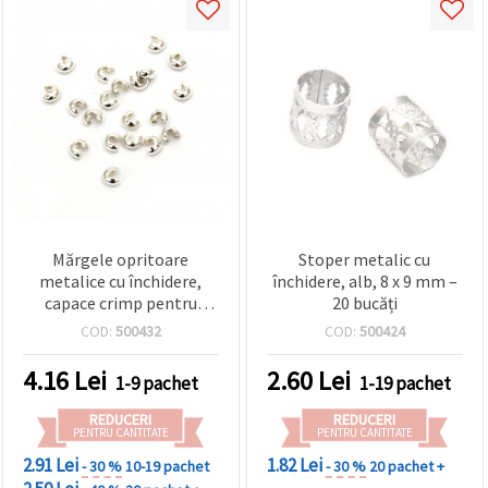
Mărgele opritoare
Stoper metalic cu
metalice cu închidere,
închidere, alb, 8 x 9 mm –
capace crimp pentru
20 bucăți
noduri, 3,2x2,2 mm,
COD:
500432
COD:
500424
orificiu 1,2 mm, culoare
albă, pachet 50 buc.
4.16
Lei
2.60
Lei
1-9 pachet
1-19 pachet
REDUCERI
REDUCERI
PENTRU CANTITATE
PENTRU CANTITATE
2.91 Lei
1.82 Lei
- 30 %
10-19 pachet
- 30 %
20 pachet +