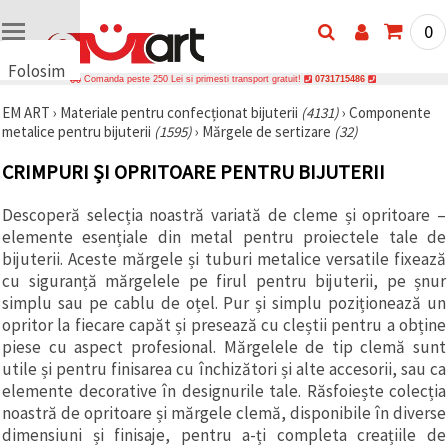
0
Folosim
Comanda peste 250 Lei si primesti transport gratuit!
0731715486
cookie-
EM ART
›
Materiale pentru confecționat bijuterii
(4131)
›
Componente
uri
metalice pentru bijuterii
(1595)
›
Mărgele de sertizare
(32)
🍪 Folosim
cookie-uri
CRIMPURI ȘI OPRITOARE PENTRU BIJUTERII
și
tehnologii
similare
Descoperă selecția noastră variată de cleme și opritoare –
pentru a
elemente esențiale din metal pentru proiectele tale de
asigura
funcționarea
bijuterii. Aceste mărgele și tuburi metalice versatile fixează
corectă a
cu siguranță mărgelele pe firul pentru bijuterii, pe șnur
site-ului,
simplu sau pe cablu de oțel. Pur și simplu poziționează un
pentru a vă
îmbunătăți
opritor la fiecare capăt și presează cu cleștii pentru a obține
experiența
piese cu aspect profesional. Mărgelele de tip clemă sunt
și, cu
utile și pentru finisarea cu închizători și alte accesorii, sau ca
acordul
dumneavoastră,
elemente decorative în designurile tale. Răsfoiește colecția
pentru a
noastră de opritoare și mărgele clemă, disponibile în diverse
analiza
traficul și a
dimensiuni și finisaje, pentru a-ți completa creațiile de
afișa