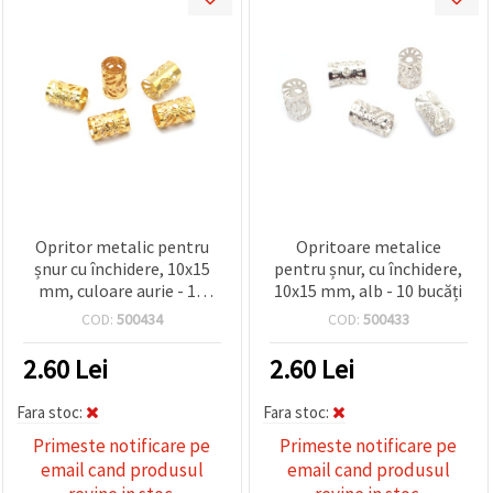
Opritor metalic pentru
Opritoare metalice
șnur cu închidere, 10x15
pentru șnur, cu închidere,
mm, culoare aurie - 10
10x15 mm, alb - 10 bucăți
bucăți
COD:
500434
COD:
500433
2.60
Lei
2.60
Lei
Fara stoc:
Fara stoc:
Primeste notificare pe
Primeste notificare pe
email cand produsul
email cand produsul