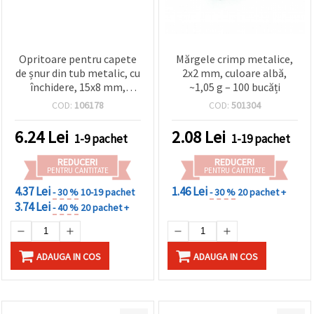
Opritoare pentru capete
Mărgele crimp metalice,
de șnur din tub metalic, cu
2x2 mm, culoare albă,
închidere, 15x8 mm,
~1,05 g – 100 bucăți
argintiu - set 20 bucăți
COD:
106178
COD:
501304
6.24
Lei
2.08
Lei
1-9 pachet
1-19 pachet
REDUCERI
REDUCERI
PENTRU CANTITATE
PENTRU CANTITATE
4.37 Lei
1.46 Lei
- 30 %
10-19 pachet
- 30 %
20 pachet +
3.74 Lei
- 40 %
20 pachet +
ADAUGA IN COS
ADAUGA IN COS