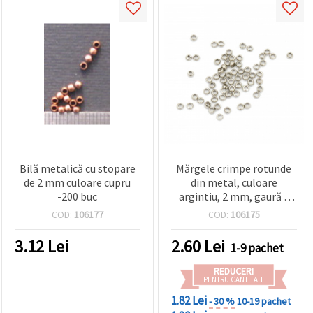
Bilă metalică cu stopare
Mărgele crimpe rotunde
de 2 mm culoare cupru
din metal, culoare
-200 buc
argintiu, 2 mm, gaură 1
mm – 200 bucăți
COD:
106177
COD:
106175
3.12
Lei
2.60
Lei
1-9 pachet
REDUCERI
PENTRU CANTITATE
1.82 Lei
- 30 %
10-19 pachet