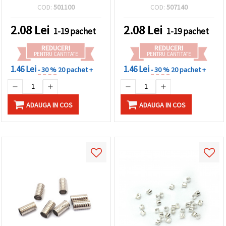
pentru bijuterii
COD:
501100
COD:
507140
handmade, mărgelit,
reparații și accesorii DIY
2.08
Lei
2.08
Lei
1-19 pachet
1-19 pachet
REDUCERI
REDUCERI
PENTRU CANTITATE
PENTRU CANTITATE
1.46 Lei
1.46 Lei
- 30 %
20 pachet +
- 30 %
20 pachet +
ADAUGA IN COS
ADAUGA IN COS