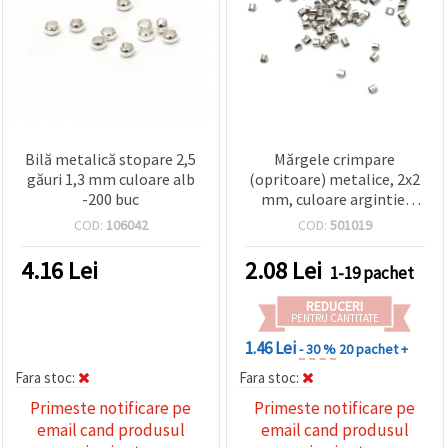
Bilă metalică stopare 2,5
Mărgele crimpare
găuri 1,3 mm culoare alb
(opritoare) metalice, 2x2
-200 buc
mm, culoare argintie,
~100 buc.
COD:
106042
COD:
501019
4.16
Lei
2.08
Lei
1-19 pachet
REDUCERI
PENTRU CANTITATE
1.46 Lei
- 30 %
20 pachet +
Fara stoc:
Fara stoc:
Primeste notificare pe
Primeste notificare pe
email cand produsul
email cand produsul