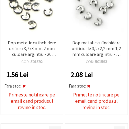
Dop metalic cu închidere
Dop metalic cu închidere
orificiu 3,7x3 mm 2 mm
orificiu de 3,2x2,2 mm 1,2
culoare argintiu - 20
mm culoare argintiu - 20
bucăți
bucăți
COD:
501592
COD:
501593
1.56
Lei
2.08
Lei
Fara stoc:
Fara stoc:
Primeste notificare pe
Primeste notificare pe
email cand produsul
email cand produsul
revine in stoc.
revine in stoc.