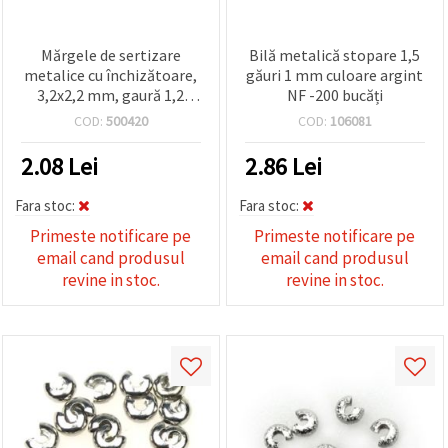
Mărgele de sertizare
Bilă metalică stopare 1,5
metalice cu închizătoare,
găuri 1 mm culoare argint
3,2x2,2 mm, gaură 1,2
NF -200 bucăți
mm, culoare bronz antic –
COD:
500420
COD:
106081
20 bucăți
2.08
Lei
2.86
Lei
Fara stoc:
Fara stoc:
Primeste notificare pe
Primeste notificare pe
email cand produsul
email cand produsul
revine in stoc.
revine in stoc.