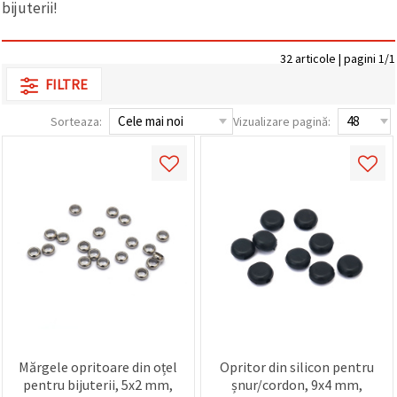
bijuterii!
conținut și
reclame
mai
relevante,
32 articole | pagini 1/1
inclusiv cu
FILTRE
ajutorul
partenerilor
noștri de
Sorteaza:
Vizualizare pagină:
analiză și
marketing.
Puteți fi de
acord să
utilizați
toate
cookie -
urile făcând
clic pe
"acceptati
toate!" Sau
să vă
indicați
preferințele
în setări
selectând
un tip de
Mărgele opritoare din oțel
Opritor din silicon pentru
cookie -uri
pentru bijuterii, 5x2 mm,
șnur/cordon, 9x4 mm,
dat și