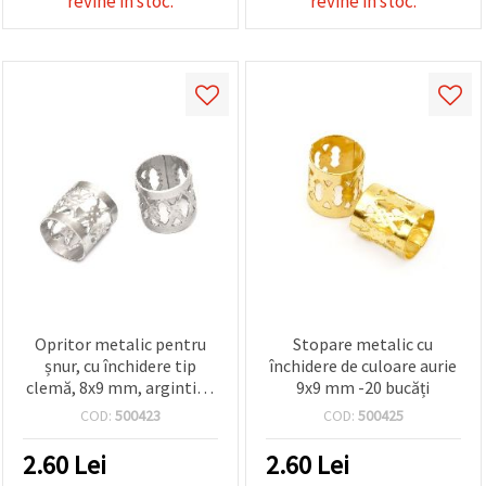
revine in stoc.
revine in stoc.
Opritor metalic pentru
Stopare metalic cu
șnur, cu închidere tip
închidere de culoare aurie
clemă, 8x9 mm, argintiu -
9x9 mm -20 bucăți
20 buc.
COD:
500423
COD:
500425
2.60
Lei
2.60
Lei