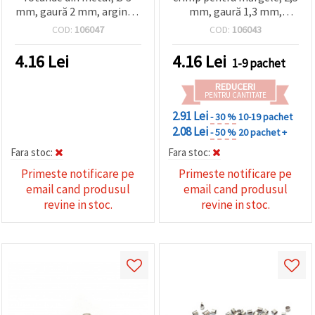
mm, gaură 2 mm, argintiu
mm, gaură 1,3 mm,
– pachet 200 buc., pentru
argintiu - 200 bucăți
COD:
106047
COD:
106043
bijuterii handmade,
brățări și coliere
4.16
Lei
4.16
Lei
1-9 pachet
REDUCERI
PENTRU CANTITATE
2.91 Lei
- 30 %
10-19 pachet
2.08 Lei
- 50 %
20 pachet +
Fara stoc:
Fara stoc:
Primeste notificare pe
Primeste notificare pe
email cand produsul
email cand produsul
revine in stoc.
revine in stoc.