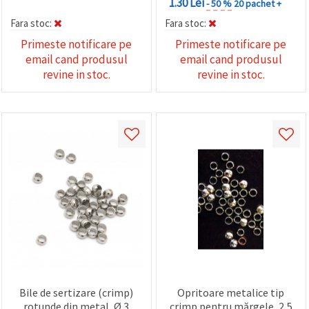
1.30 Lei
- 50 %
20 pachet +
Fara stoc:
Fara stoc:
Primeste notificare pe
Primeste notificare pe
email cand produsul
email cand produsul
revine in stoc.
revine in stoc.
Bile de sertizare (crimp)
Opritoare metalice tip
rotunde din metal, Ø 3
crimp pentru mărgele, 2,5