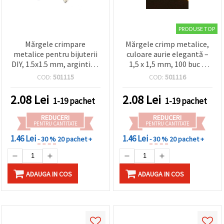
PRODUSE TOP
Mărgele crimpare
Mărgele crimp metalice,
metalice pentru bijuterii
culoare aurie elegantă –
DIY, 1.5x1.5 mm, argintiu -
1,5 x 1,5 mm, 100 buc –
100 bucăți
perfecte pentru bijuterii
COD:
501115
COD:
501116
handmade, accesorii
fashion și proiecte
2.08
Lei
2.08
Lei
1-19 pachet
1-19 pachet
DIY/hobby creative
REDUCERI
REDUCERI
PENTRU CANTITATE
PENTRU CANTITATE
1.46 Lei
1.46 Lei
- 30 %
20 pachet +
- 30 %
20 pachet +
ADAUGA IN COS
ADAUGA IN COS