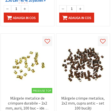
2.50 Lei
- 40 %
20 pachet +
ADAUGA IN COS
ADAUGA IN COS
PRODUSE TOP
Mărgele metalice de
Mărgele crimpe metalice,
crimpare durabile – 2x2
2x2 mm, cupru antic – set
mm, aurii, 100 buc – ideale
100 bucăți