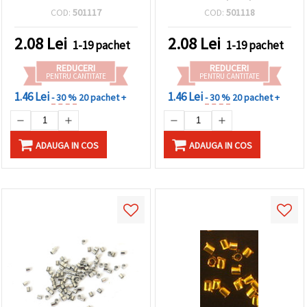
culoare cupru – 100 bucăți
COD:
501117
COD:
501118
2.08
Lei
2.08
Lei
1-19 pachet
1-19 pachet
REDUCERI
REDUCERI
PENTRU CANTITATE
PENTRU CANTITATE
1.46 Lei
1.46 Lei
- 30 %
20 pachet +
- 30 %
20 pachet +
ADAUGA IN COS
ADAUGA IN COS