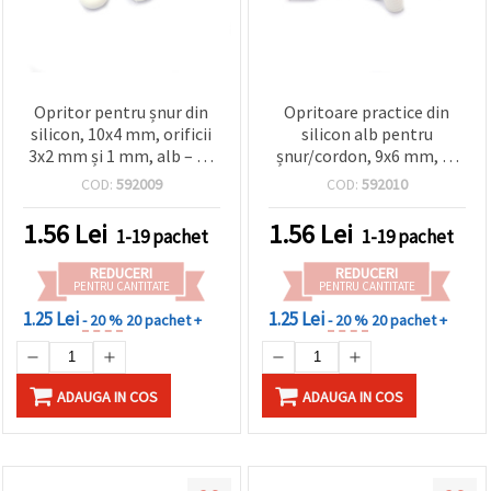
Opritor pentru șnur din
Opritoare practice din
silicon, 10x4 mm, orificii
silicon alb pentru
3x2 mm și 1 mm, alb – 20
șnur/cordon, 9x6 mm, cu
buc.
orificii de 4 mm și 2 mm –
COD:
592009
COD:
592010
Set 20 buc. pentru bijuterii
handmade și proiecte DIY
1.56
Lei
1.56
Lei
1-19 pachet
1-19 pachet
REDUCERI
REDUCERI
PENTRU CANTITATE
PENTRU CANTITATE
1.25 Lei
1.25 Lei
- 20 %
20 pachet +
- 20 %
20 pachet +
ADAUGA IN COS
ADAUGA IN COS