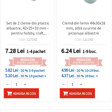
Set de 2 cleme din plastic
Clemă din lemn 44x30x18
albastre, 42×25×10 mm –
mm, albă cu urme de
pentru hobby, craft,
piciorușe albastre
scrapbooking, cusut și
COD:
127192
COD:
121241
decorațiuni
7.28
Lei
6.24
Lei
1-4 pachet
1-9 buc.
REDUCERI
REDUCERI
PENTRU CANTITATE
PENTRU CANTITATE
5.82 Lei
4.99 Lei
- 20 %
5-9 pachet
- 20 %
10-19 buc.
5.10 Lei
4.37 Lei
- 30 %
10 pachet +
- 30 %
20 buc. +
ADAUGA IN COS
ADAUGA IN COS