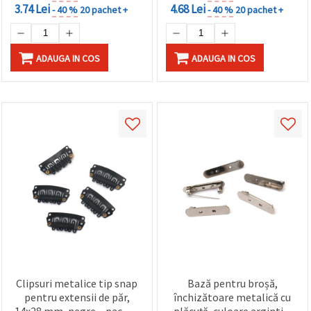
3.74 Lei
4.68 Lei
- 40 %
20 pachet +
- 40 %
20 pachet +
ADAUGA IN COS
ADAUGA IN COS
Clipsuri metalice tip snap
Bază pentru broșă,
pentru extensii de păr,
închizătoare metalică cu
14x28 mm, negre – pachet
plăcuță, culoare argintie,