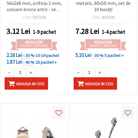
56x2x8 mm, orificiu 2 mm,
metalic, 60x50 mm, set de
culoare bronz antic - set 5
10 bucăți
bucăți
COD:
507159
COD:
802300
3.12
Lei
7.28
Lei
1-9 pachet
1-4 pachet
REDUCERI
REDUCERI
PENTRU CANTITATE
PENTRU CANTITATE
2.18 Lei
5.10 Lei
- 30 %
10-19 pachet
- 30 %
5 pachet +
1.87 Lei
- 40 %
20 pachet +
ADAUGA IN COS
ADAUGA IN COS