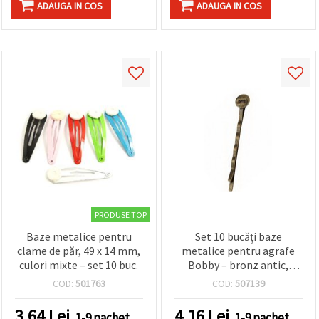
ADAUGA IN COS
ADAUGA IN COS
PRODUSE TOP
Baze metalice pentru
Set 10 bucăți baze
clame de păr, 49 x 14 mm,
metalice pentru agrafe
culori mixte – set 10 buc.
Bobby – bronz antic,
2×52×2 mm – accesorii de
COD:
501763
COD:
507139
păr DIY și proiecte
hobby/craft
3.64
Lei
4.16
Lei
1-9 pachet
1-9 pachet