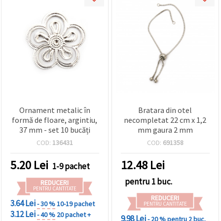
Ornament metalic în
Bratara din otel
formă de floare, argintiu,
necompletat 22 cm x 1,2
37 mm - set 10 bucăți
mm gaura 2 mm
COD:
136431
COD:
691358
5.20
Lei
12.48
Lei
1-9 pachet
pentru 1 buc.
REDUCERI
PENTRU CANTITATE
REDUCERI
3.64 Lei
- 30 %
10-19 pachet
PENTRU CANTITATE
3.12 Lei
- 40 %
20 pachet +
9.98 Lei
- 20 %
pentru 2 buc.