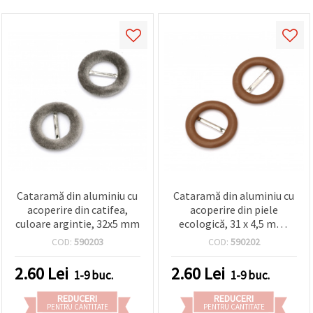
Cataramă din aluminiu cu
Cataramă din aluminiu cu
acoperire din catifea,
acoperire din piele
culoare argintie, 32x5 mm
ecologică, 31 x 4,5 mm,
maro
COD:
590203
COD:
590202
2.60
Lei
2.60
Lei
1-9 buc.
1-9 buc.
REDUCERI
REDUCERI
PENTRU CANTITATE
PENTRU CANTITATE