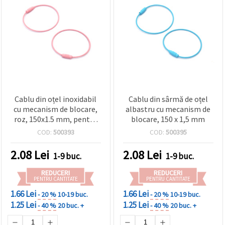
Cablu din oțel inoxidabil
Cablu din sârmă de oțel
cu mecanism de blocare,
albastru cu mecanism de
roz, 150x1.5 mm, pentru
blocare, 150 x 1,5 mm
hobby & craft
COD:
500393
COD:
500395
2.08
Lei
2.08
Lei
1-9 buc.
1-9 buc.
REDUCERI
REDUCERI
PENTRU CANTITATE
PENTRU CANTITATE
1.66 Lei
1.66 Lei
- 20 %
10-19 buc.
- 20 %
10-19 buc.
1.25 Lei
1.25 Lei
- 40 %
20 buc. +
- 40 %
20 buc. +