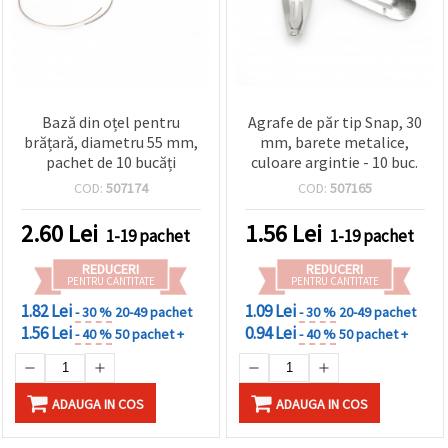
Bază din oțel pentru
Agrafe de păr tip Snap, 30
brățară, diametru 55 mm,
mm, barete metalice,
pachet de 10 bucăți
culoare argintie - 10 buc.
COD:
507174
COD:
507165
2.60
Lei
1.56
Lei
1-19 pachet
1-19 pachet
REDUCERI
REDUCERI
PENTRU CANTITATE
PENTRU CANTITATE
1.82 Lei
1.09 Lei
- 30 %
20-49 pachet
- 30 %
20-49 pachet
1.56 Lei
0.94 Lei
- 40 %
50 pachet +
- 40 %
50 pachet +
ADAUGA IN COS
ADAUGA IN COS