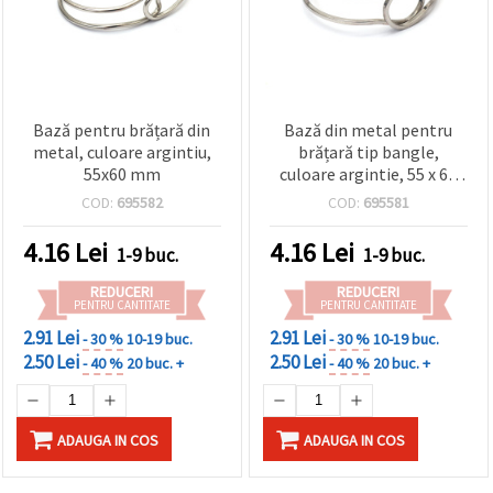
Bază pentru brățară din
Bază din metal pentru
metal, culoare argintiu,
brățară tip bangle,
55x60 mm
culoare argintie, 55 x 60
mm
COD:
695582
COD:
695581
4.16
Lei
4.16
Lei
1-9 buc.
1-9 buc.
REDUCERI
REDUCERI
PENTRU CANTITATE
PENTRU CANTITATE
2.91 Lei
2.91 Lei
- 30 %
10-19 buc.
- 30 %
10-19 buc.
2.50 Lei
2.50 Lei
- 40 %
20 buc. +
- 40 %
20 buc. +
ADAUGA IN COS
ADAUGA IN COS