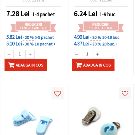
făcând clic
buc.
pe butonul
7.28
Lei
6.24
Lei
"Salvați"
1-4 pachet
1-9 buc.
REDUCERI
REDUCERI
Аcceptati
PENTRU CANTITATE
PENTRU CANTITATE
toate!
5.82 Lei
4.99 Lei
- 20 %
5-9 pachet
- 20 %
10-19 buc.
5.10 Lei
4.37 Lei
- 30 %
10 pachet +
- 30 %
20 buc. +
Setări
ADAUGA IN COS
ADAUGA IN COS