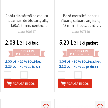
Cablu din sârmă de oțel cu
Bază metalică pentru
mecanism de blocare, alb,
floare, culoare argintie,
150x1,5 mm, pentru
43 mm - 5 buc., pentru
hobby și handmade
bijuterii handmade
COD:
500397
COD:
507186
2.08
Lei
5.20
Lei
1-9 buc.
1-9 pachet
REDUCERI
REDUCERI
PENTRU CANTITATE
PENTRU CANTITATE
1.66 Lei
3.64 Lei
- 20 %
10-19 buc.
- 30 %
10-19 pachet
1.25 Lei
3.12 Lei
- 40 %
20 buc. +
- 40 %
20 pachet +
ADAUGA IN COS
ADAUGA IN COS