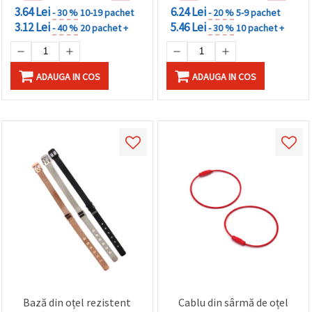
3.64 Lei
6.24 Lei
- 30 %
10-19 pachet
- 20 %
5-9 pachet
3.12 Lei
5.46 Lei
- 40 %
20 pachet +
- 30 %
10 pachet +
ADAUGA IN COS
ADAUGA IN COS
Bază din oțel rezistent
Cablu din sârmă de oțel