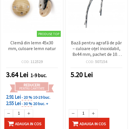
PRODUSE TOP
Clemă din lemn 45x30
Bază pentru agrafă de păr
mm, culoare lemn natur
– culoare oțel inoxidabil,
8x44 mm, pachet de 10 –
Coafură & Accesorii
COD:
112529
COD:
507154
3.64
Lei
5.20
Lei
1-9 buc.
REDUCERI
PENTRU CANTITATE
2.91 Lei
- 20 %
10-19 buc.
2.55 Lei
- 30 %
20 buc. +
ADAUGA IN COS
ADAUGA IN COS