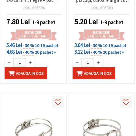
de 10 bucăți
8x38x8 mm – set 5 bucăți
COD:
695590
COD:
695583
7.80
Lei
5.20
Lei
1-9 pachet
1-9 pachet
REDUCERI
REDUCERI
PENTRU CANTITATE
PENTRU CANTITATE
5.46 Lei
3.64 Lei
- 30 %
10-19 pachet
- 30 %
10-19 pachet
4.68 Lei
3.12 Lei
- 40 %
20 pachet +
- 40 %
20 pachet +
ADAUGA IN COS
ADAUGA IN COS