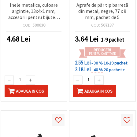
Inele metalice, culoare
Agrafe de păr tip barretă
argintie, 13x4x1 mm,
din metal, negre, 77 x 9
accesorii pentru bijuterii
mm, pachet de 5
DIY - 5 bucăți
COD:
500630
COD:
507137
4.68
Lei
3.64
Lei
1-9 pachet
REDUCERI
PENTRU CANTITATE
2.55 Lei
- 30 %
10-19 pachet
2.18 Lei
- 40 %
20 pachet +
ADAUGA IN COS
ADAUGA IN COS