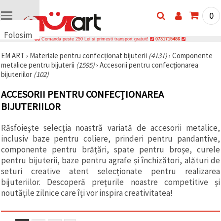
0
Folosim
Comanda peste 250 Lei si primesti transport gratuit!
0731715486
cookie-
EM ART
›
Materiale pentru confecționat bijuterii
(4131)
›
Componente
uri
metalice pentru bijuterii
(1595)
›
Accesorii pentru confecționarea
🍪 Folosim
bijuteriilor
(102)
cookie-uri
și
ACCESORII PENTRU CONFECȚIONAREA
tehnologii
similare
BIJUTERIILOR
pentru a
asigura
funcționarea
Răsfoiește selecția noastră variată de accesorii metalice,
corectă a
inclusiv baze pentru coliere, prinderi pentru pandantive,
site-ului,
componente pentru brățări, spate pentru broșe, curele
pentru a vă
îmbunătăți
pentru bijuterii, baze pentru agrafe și închizători, alături de
experiența
seturi creative atent selecționate pentru realizarea
și, cu
bijuteriilor. Descoperă prețurile noastre competitive și
acordul
dumneavoastră,
noutățile zilnice care îți vor inspira creativitatea!
pentru a
analiza
traficul și a
afișa