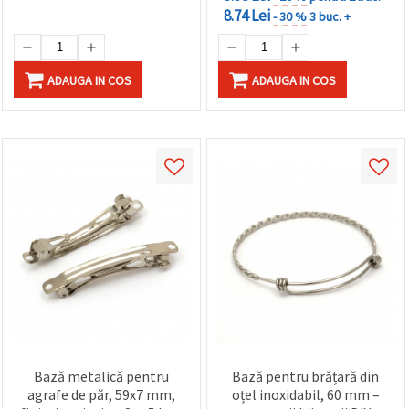
8.74 Lei
- 30 %
3 buc. +
ADAUGA IN COS
ADAUGA IN COS
Bază metalică pentru
Bază pentru brățară din
agrafe de păr, 59x7 mm,
oțel inoxidabil, 60 mm –