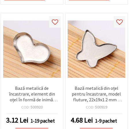
Bază metalică de
Bază metalică din oțel
încastrare, element din
pentru încastrare, model
oțel în formă de inimă,
fluture, 22x19x1.2 mm –
15x11x1,5 mm, set 5 buc.
set 5 bucăți, pentru
COD:
500920
COD:
500919
bijuterii handmade DIY
3.12
Lei
4.68
Lei
1-19 pachet
1-9 pachet