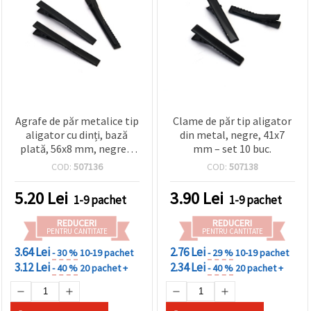
Agrafe de păr metalice tip
Clame de păr tip aligator
aligator cu dinți, bază
din metal, negre, 41x7
plată, 56x8 mm, negre –
mm – set 10 buc.
set 10 bucăți
COD:
507136
COD:
507138
5.20
Lei
3.90
Lei
1-9 pachet
1-9 pachet
REDUCERI
REDUCERI
PENTRU CANTITATE
PENTRU CANTITATE
3.64 Lei
2.76 Lei
- 30 %
10-19 pachet
- 29 %
10-19 pachet
3.12 Lei
2.34 Lei
- 40 %
20 pachet +
- 40 %
20 pachet +