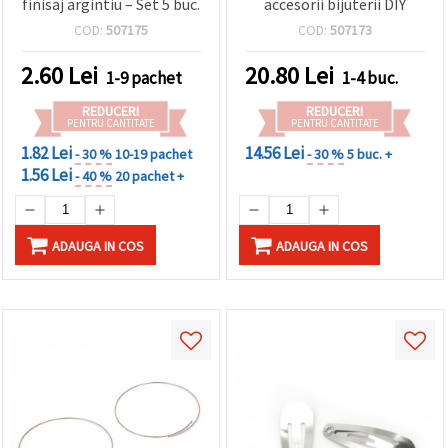
finisaj argintiu – Set 5 buc.
accesorii bijuterii DIY
COD:
507175
COD:
507173
2.60
Lei
20.80
Lei
1-9 pachet
1-4 buc.
REDUCERI
REDUCERI
PENTRU CANTITATE
PENTRU CANTITATE
1.82 Lei
14.56 Lei
- 30 %
10-19 pachet
- 30 %
5 buc. +
1.56 Lei
- 40 %
20 pachet +
ADAUGA IN COS
ADAUGA IN COS