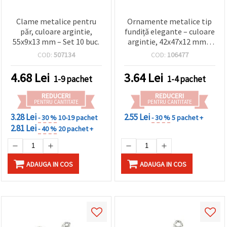
Clame metalice pentru
Ornamente metalice tip
păr, culoare argintie,
fundiță elegante – culoare
55x9x13 mm – Set 10 buc.
argintie, 42x47x12 mm –
set 2 buc. pentru bijuterii
COD:
507134
COD:
106477
DIY și proiecte handmade
4.68
Lei
3.64
Lei
1-9 pachet
1-4 pachet
REDUCERI
REDUCERI
PENTRU CANTITATE
PENTRU CANTITATE
3.28 Lei
2.55 Lei
- 30 %
10-19 pachet
- 30 %
5 pachet +
2.81 Lei
- 40 %
20 pachet +
ADAUGA IN COS
ADAUGA IN COS