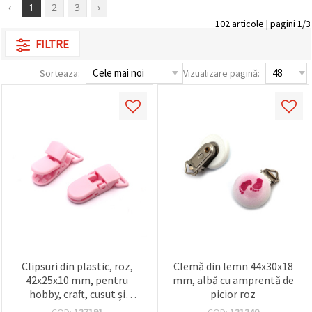
‹
1
2
3
›
conținut și
reclame
102 articole | pagini 1/3
mai
FILTRE
relevante,
inclusiv cu
ajutorul
Sorteaza:
Vizualizare pagină:
partenerilor
noștri de
analiză și
marketing.
Puteți fi de
acord să
utilizați
toate
cookie -
urile făcând
clic pe
"acceptati
toate!" Sau
să vă
indicați
preferințele
în setări
Clipsuri din plastic, roz,
Clemă din lemn 44x30x18
selectând
42x25x10 mm, pentru
mm, albă cu amprentă de
un tip de
hobby, craft, cusut și
picior roz
cookie -uri
dat și
scrapbooking – Set de 2
COD:
127191
COD:
121240