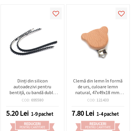
Dinți din silicon
Clemă din lemn în formă
autoadezivi pentru
de urs, culoare lemn
bentiță, cu bandă dublu
natural, 47x49x18 mm,
adezivă, 5x17,5x3 mm,
pentru hobby & DIY
COD:
695580
COD:
121433
negru - 2 buc.
5.20
Lei
7.80
Lei
1-9 pachet
1-4 pachet
REDUCERI
REDUCERI
PENTRU CANTITATE
PENTRU CANTITATE