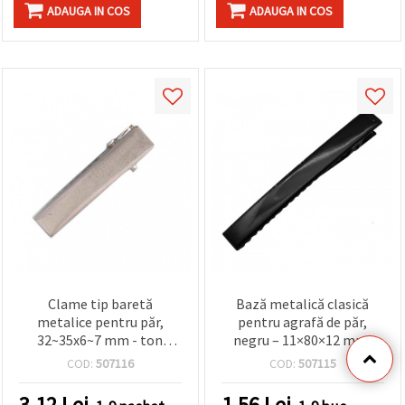
ADAUGA IN COS
ADAUGA IN COS
Clame tip baretă
Bază metalică clasică
metalice pentru păr,
pentru agrafă de păr,
32~35x6~7 mm - ton
negru – 11×80×12 mm,
argintiu, pachet de 10
ideală pentru accesorii de
COD:
507116
COD:
507115
bucăți
păr DIY
3.12
Lei
1.56
Lei