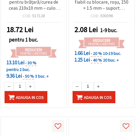
pentru brățară/curea de
fiabil cu blocare, roșu, 150
ceas 210x10 mm – culori
× 1.5 mm – suport
mixte pentru proiecte DIY
rezistent pentru uz zilnic,
COD:
517128
COD:
500396
de bijuterii stilate
DIY și hobby
18.72
Lei
2.08
Lei
1-9 buc.
pentru 1 buc.
REDUCERI
PENTRU CANTITATE
REDUCERI
1.66 Lei
- 20 %
10-19 buc.
PENTRU CANTITATE
1.25 Lei
- 40 %
20 buc. +
13.10 Lei
- 30 %
pentru 2 buc.
9.36 Lei
- 50 %
3 buc. +
ADAUGA IN COS
ADAUGA IN COS