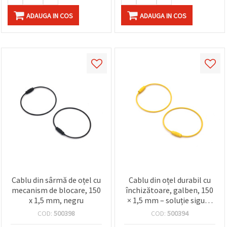
ADAUGA IN COS
ADAUGA IN COS
Cablu din sârmă de oțel cu
Cablu din oțel durabil cu
mecanism de blocare, 150
închizătoare, galben, 150
x 1,5 mm, negru
× 1,5 mm – soluție sigură
și de lungă durată pentru
COD:
500398
COD:
500394
hobby & DIY