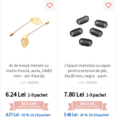
Ac de broșă metalic cu
Clipsuri metalice cu capse
motiv frunză, auriu, 24x83
pentru extensii de păr,
mm – set 4 bucăți
16x28 mm, negre - pachet
de 10
COD:
695593
COD:
695591
6.24
Lei
7.80
Lei
1-9 pachet
1-9 pachet
REDUCERI
REDUCERI
PENTRU CANTITATE
PENTRU CANTITATE
4.37 Lei
5.46 Lei
- 30 %
10-19 pachet
- 30 %
10-19 pachet