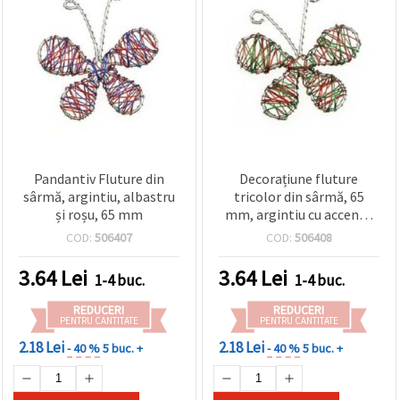
Pandantiv Fluture din
Decorațiune fluture
sârmă, argintiu, albastru
tricolor din sârmă, 65
și roșu, 65 mm
mm, argintiu cu accente
verzi și roșii, pentru
COD:
506407
COD:
506408
hobby & craft
3.64
Lei
3.64
Lei
1-4 buc.
1-4 buc.
REDUCERI
REDUCERI
PENTRU CANTITATE
PENTRU CANTITATE
2.18 Lei
2.18 Lei
- 40 %
5 buc. +
- 40 %
5 buc. +