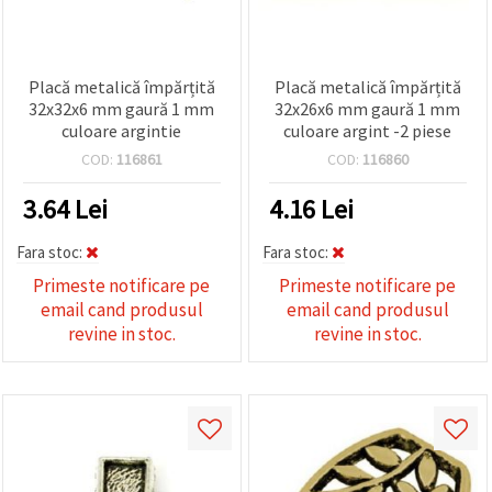
Placă metalică împărțită
Placă metalică împărțită
32x32x6 mm gaură 1 mm
32x26x6 mm gaură 1 mm
culoare argintie
culoare argint -2 piese
COD:
116861
COD:
116860
3.64
Lei
4.16
Lei
Fara stoc:
Fara stoc:
Primeste notificare pe
Primeste notificare pe
email cand produsul
email cand produsul
revine in stoc.
revine in stoc.