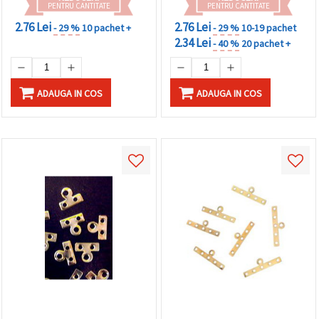
PENTRU CANTITATE
PENTRU CANTITATE
2.76 Lei
2.76 Lei
- 29 %
10 pachet +
- 29 %
10-19 pachet
2.34 Lei
- 40 %
20 pachet +
ADAUGA IN COS
ADAUGA IN COS