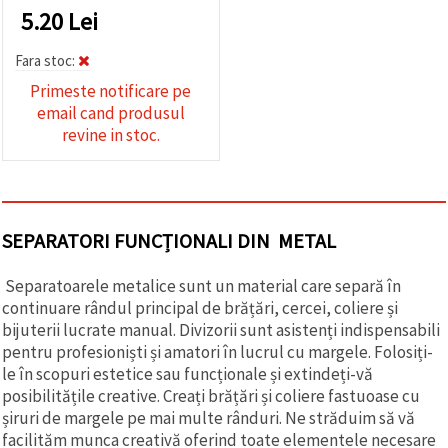
5.20
Lei
Fara stoc:
Primeste notificare pe
email cand produsul
revine in stoc.
SEPARATORI FUNCȚIONALI DIN METAL
Separatoarele metalice sunt un material care separă în
continuare rândul principal de brățări, cercei, coliere și
bijuterii lucrate manual. Divizorii sunt asistenți indispensabili
pentru profesioniști și amatori în lucrul cu margele. Folosiți-
le în scopuri estetice sau funcționale și extindeți-vă
posibilitățile creative. Creați brățări și coliere fastuoase cu
șiruri de margele pe mai multe rânduri. Ne străduim să vă
facilităm munca creativă oferind toate elementele necesare