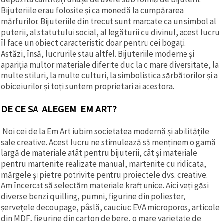
Bijuteriile erau folosite și ca monedă la cumpărarea
mărfurilor. Bijuteriile din trecut sunt marcate ca un simbol al
puterii, al statutului social, al legăturii cu divinul, acest lucru
îl face un obiect caracteristic doar pentru cei bogați.
Astăzi, însă, lucrurile stau altfel. Bijuteriile moderne și
apariția multor materiale diferite duc la o mare diversitate, la
multe stiluri, la multe culturi, la simbolistica sărbătorilor și a
obiceiurilor și toți suntem proprietari ai acestora.
DE CE SA ALEGEM EM ART?
Noi cei de la Em Art iubim societatea modernă și abilitățile
sale creative. Acest lucru ne stimulează să menținem o gamă
largă de materiale atât pentru bijuterii, cât și materiale
pentru martenite realizate manual, martenite cu ridicata,
mărgele și pietre potrivite pentru proiectele dvs. creative.
Am încercat să selectăm materiale kraft unice. Aici veți găsi
diverse benzi quilling, pumni, figurine din poliester,
șervețele decoupage, pâslă, cauciuc EVA microporos, articole
din MDF, figurine din carton de bere, o mare varietate de