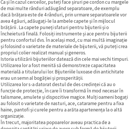
Ca și în cazul cerceilor, puteți face șiruri pe cordon cu margele
de mai multe rânduri adăugând separatoare, de exemplu
dacă brățara este de 4 rânduri, prin urmare separatoarele vor
avea 4 găuri, adăugați-le la ambele capete și în mijlocul
brățării . La capete puneți sfaturi pentru bijuterii și o
încheietură finală. Folosiți instrumente și ace pentru bijuterii
pentru confortul dvs. În același mod, cu mai multă imaginație
și folosind o varietate de materiale de bijuterii, vă puteți crea
propriul colier realizat manual și generos.
Istoria utilizării bijuteriilor datează din cele mai vechi timpuri.
Utilizarea lor a fost menită să demonstreze capacitatea
materială a titularului lor. Bijuteriile luxoase din antichitate
erau un semn al bogăției și prosperității.
Utilizarea lor s-a datorat destul de des credinței că au o
funcție de protecție, în care îi transformă în mod necesar în
talismane, amulete și dispozitive magice. Mulți oameni bogați
au folosit o varietate de nasturi, ace, catarame pentru a fixa
haine, pantofi și curele pentru a arăta apartenența la o altă
organizație.
În trecut, majoritatea popoarelor aveau practica de a
depozita cantități uriașe de avere sub formă de bijuterii.