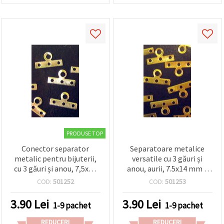
PRODUSE TOP
Conector separator
Separatoare metalice
metalic pentru bijuterii,
versatile cu 3 găuri și
cu 3 găuri și anou, 7,5x14
anou, aurii, 7.5x14 mm –
mm, argintiu – set 50
50 buc., perfecte pentru
COD:
501252
COD:
501253
bucăți
bijuterii multisirag
handmade
3.90
Lei
3.90
Lei
1-9 pachet
1-9 pachet
REDUCERI
REDUCERI