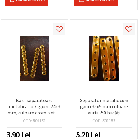
Bară separatoare
Separator metalic cu 6
metalică cu 7 găuri, 24x3
găuri 35x5 mm culoare
mm, culoare crom, set 50
auriu -50 bucăți
bucăți, pentru bijuterii DIY
COD:
501151
COD:
501153
handmade
3.90
Lei
5.20
Lei