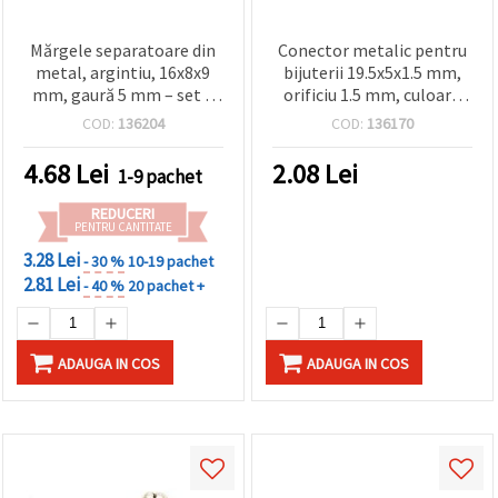
Mărgele separatoare din
Conector metalic pentru
metal, argintiu, 16x8x9
bijuterii 19.5x5x1.5 mm,
mm, gaură 5 mm – set 5
orificiu 1.5 mm, culoare
bucăți
argint antichizat - 20
COD:
136204
COD:
136170
bucăți
4.68
Lei
2.08
Lei
1-9 pachet
REDUCERI
PENTRU CANTITATE
3.28 Lei
- 30 %
10-19 pachet
2.81 Lei
- 40 %
20 pachet +
ADAUGA IN COS
ADAUGA IN COS