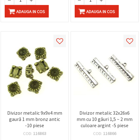
ADAUGA IN COS
ADAUGA IN COS
Divizor metalic 9x9x4 mm
Divizor metalic 32x26x6
gaură 1 mm bronz antic
mm cu 10 găuri 1,5 ~ 2 mm
-10 piese
culoare argint -5 piese
COD:
116863
COD:
116866