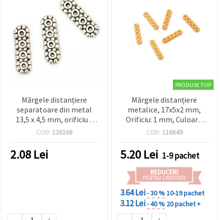
PRODUSE TOP
Mărgele distanțiere
Mărgele distanțiere
separatoare din metal
metalice, 17x5x2 mm,
13,5 x 4,5 mm, orificiu 1
Orificiu: 1 mm, Culoare:
mm, culoare argint antic
auriu - 20 bucăți
COD:
126168
COD:
116849
– 20 bucăți
2.08
Lei
5.20
Lei
1-9 pachet
REDUCERI
PENTRU CANTITATE
3.64 Lei
- 30 %
10-19 pachet
3.12 Lei
- 40 %
20 pachet +