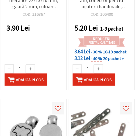
metalice 22x13x10 mm,
alb, conector pentru
gaură 2 mm, culoare
bijuterii handmade,
argint antic – 2 bucăți
17x5x2 mm, gaură 1 mm,
COD:
116867
COD:
106400
20 bucăți
3.90
Lei
5.20
Lei
1-9 pachet
REDUCERI
PENTRU CANTITATE
3.64 Lei
- 30 %
10-19 pachet
3.12 Lei
- 40 %
20 pachet +
ADAUGA IN COS
ADAUGA IN COS