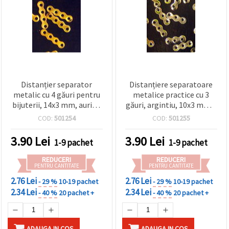
Distanțier separator
Distanțiere separatoare
metalic cu 4 găuri pentru
metalice practice cu 3
bijuterii, 14x3 mm, auriu -
găuri, argintiu, 10x3 mm –
50 bucăți
50 buc., ideale pentru
COD:
501254
COD:
501255
bijuterii handmade cu
mărgele
3.90
Lei
3.90
Lei
1-9 pachet
1-9 pachet
REDUCERI
REDUCERI
PENTRU CANTITATE
PENTRU CANTITATE
2.76 Lei
2.76 Lei
- 29 %
10-19 pachet
- 29 %
10-19 pachet
2.34 Lei
2.34 Lei
- 40 %
20 pachet +
- 40 %
20 pachet +
ADAUGA IN COS
ADAUGA IN COS