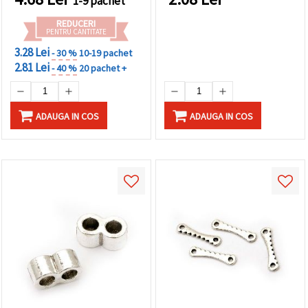
1-9 pachet
făcând clic
pe butonul
REDUCERI
"Salvați"
PENTRU CANTITATE
3.28 Lei
- 30 %
10-19 pachet
Аcceptati
2.81 Lei
- 40 %
20 pachet +
toate!
Setări
ADAUGA IN COS
ADAUGA IN COS