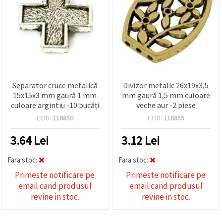
Separator cruce metalică
Divizor metalic 26x19x3,5
15x15x3 mm gaură 1 mm
mm gaură 1,5 mm culoare
culoare argintiu -10 bucăți
veche aur -2 piese
COD:
116850
COD:
116855
3.64
Lei
3.12
Lei
Fara stoc:
Fara stoc:
Primeste notificare pe
Primeste notificare pe
email cand produsul
email cand produsul
revine in stoc.
revine in stoc.