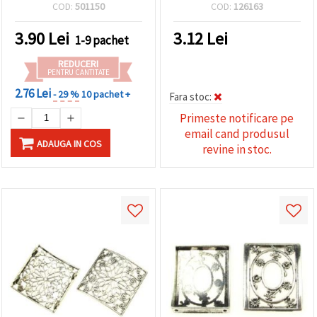
mm, pachet de 50 buc.
COD:
501150
COD:
126163
3.90
Lei
3.12
Lei
1-9 pachet
REDUCERI
PENTRU CANTITATE
2.76 Lei
- 29 %
10 pachet +
Fara stoc:
Primeste notificare pe
email cand produsul
ADAUGA IN COS
revine in stoc.