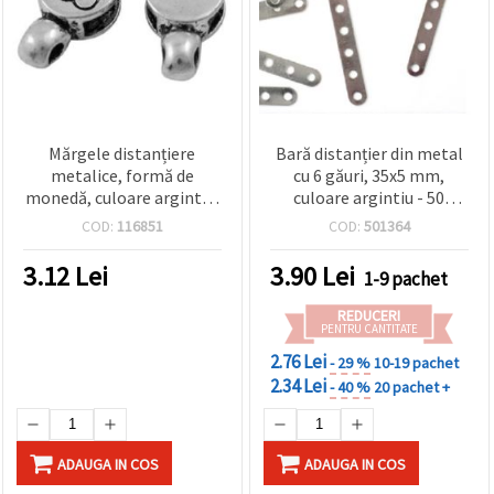
Mărgele distanțiere
Bară distanțier din metal
metalice, formă de
cu 6 găuri, 35x5 mm,
monedă, culoare argintie,
culoare argintiu - 50
19,5x8,5x4,5 mm, gaură 2
bucăți, pentru bijuterii
COD:
116851
COD:
501364
mm – set 5 buc., perfecte
handmade
pentru bijuterii handmade
3.12
Lei
3.90
Lei
1-9 pachet
REDUCERI
PENTRU CANTITATE
2.76 Lei
- 29 %
10-19 pachet
2.34 Lei
- 40 %
20 pachet +
ADAUGA IN COS
ADAUGA IN COS