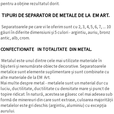
pentru a obține rezultatul dorit.
TIPURI DE SEPARATOR DE METALE DE LA EM ART.
Separatoarele pe care vi le oferim sunt cu 2, 3, 4, 5, 6, 7, .... 10
găuri în diferite dimensiuni și 5 culori - argintiu, auriu, bronz
antic, alb, crom.
CONFECTIONATE IN TOTALITATE DIN METAL.
Metalul este unul dintre cele mai utilizate materiale în
bijuterii și nenumărate obiecte decorative. Separatoarele
metalice sunt elemente suplimentare și sunt combinate cu
alte materiale de la EM Art.
Mai multe despre metal - metalele sunt un material dur cu
luciu, ductilitate, ductilitate cu densitate mare și punct de
topire ridicat. În natură, acestea se găsesc cel mai adesea sub
formă de minereuri din care sunt extrase, culoarea majorității
metalelor este gri deschis (argintiu, aluminiu) cu excepția
aurului.