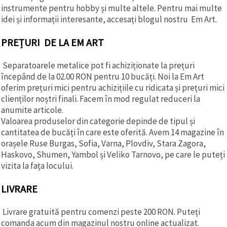
instrumente pentru hobby și multe altele. Pentru mai multe
idei și informații interesante, accesați blogul nostru Em Art.
PREȚURI DE LA EM ART
Separatoarele metalice pot fi achiziționate la prețuri
începând de la 02.00 RON pentru 10 bucăți. Noi la Em Art
oferim prețuri mici pentru achizițiile cu ridicata și prețuri mici
clienților noștri finali. Facem în mod regulat reduceri la
anumite articole.
Valoarea produselor din categorie depinde de tipul și
cantitatea de bucăți în care este oferită. Avem 14 magazine în
orașele Ruse Burgas, Sofia, Varna, Plovdiv, Stara Zagora,
Haskovo, Shumen, Yambol și Veliko Tarnovo, pe care le puteți
vizita la fața locului.
LIVRARE
Livrare gratuită pentru comenzi peste 200 RON. Puteți
comanda acum din magazinul nostru online actualizat.