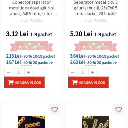
Conector separator
Separator metalic cu 5
metalic cu două găuri și
găuri și buclă, 25x7x0.5
anou, 7x8.5 mm, culori
mm, auriu - 20 bucăți
asortate, set 50 bucăți
COD:
501251
COD:
501256
3.12
Lei
5.20
Lei
1-9 pachet
1-9 pachet
REDUCERI
REDUCERI
PENTRU CANTITATE
PENTRU CANTITATE
2.18 Lei
3.64 Lei
- 30 %
10-19 pachet
- 30 %
10-19 pachet
1.87 Lei
2.60 Lei
- 40 %
20 pachet +
- 50 %
20 pachet +
ADAUGA IN COS
ADAUGA IN COS