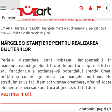
0
Folosim
Comanda peste 250 Lei si primesti transport gratuit!
0731715486
cookie-
EM ART
›
Margele
(11839)
›
Mărgele metalice, charm-uri și pandantive
uri
(2488)
›
Mărgele distanțiere
(29)
🍪 Folosim
cookie-uri
MĂRGELE DISTANȚIERE PENTRU REALIZAREA
și
tehnologii
BIJUTERIILOR
similare
pentru a
Perlele distanțiere sunt asistenți indispensabili în
asigura
funcționarea
manipularea mărgelelor. Utilizați-le pentru scopuri estetice
corectă a
sau funcționale și extindeți-vă potențialul creativ. Creați
site-ului,
pentru a vă
brățări și coliere generoase cu margele multiline. Ne
îmbunătăți
străduim să vă facilităm activitatea creatoare, oferind toate
experiența
elementele necesare pentru a obține rezultatul dorit.
și, cu
acordul
Vezi mai mult
dumneavoastră,
pentru a
analiza
traficul și a
29 articole | pagini 1/1
afișa