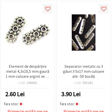
Element de despărțire
Separator metalic cu 3
metal 4,3x10,5 mm gaură
găuri 3 5x17 mm culoare
1 mm culoare argint vechi
alb -50 bucăți
-50 bucăți
COD:
106402
COD:
501282
2.60
Lei
3.90
Lei
Fara stoc:
Fara stoc:
Primeste notificare pe
Primeste notificare pe