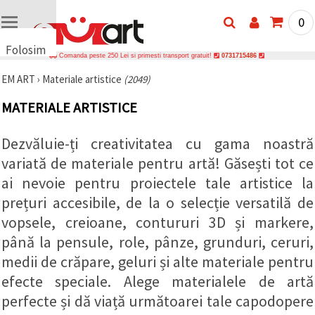
0
Folosim
Comanda peste 250 Lei si primesti transport gratuit!
0731715486
cookie-
EM ART
›
Materiale artistice
(2049)
uri
🍪 Folosim
MATERIALE ARTISTICE
cookie-uri
și
tehnologii
Dezvăluie-ți creativitatea cu gama noastră
similare
pentru a
variată de materiale pentru artă! Găsești tot ce
asigura
ai nevoie pentru proiectele tale artistice la
funcționarea
corectă a
prețuri accesibile, de la o selecție versatilă de
site-ului,
pentru a vă
vopsele, creioane, contururi 3D și markere,
îmbunătăți
experiența
până la pensule, role, pânze, grunduri, ceruri,
și, cu
medii de crăpare, geluri și alte materiale pentru
acordul
dumneavoastră,
efecte speciale. Alege materialele de artă
pentru a
analiza
perfecte și dă viață următoarei tale capodopere
traficul și a
afișa