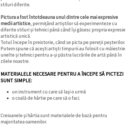
stiluri diferite.
Pictura a fost întotdeauna unul dintre cele mai expresive
medii artistice
, permițând artiștilor să experimenteze cu
diferite stiluri și tehnici până când își găsesc propria expresie
artistică unică.
Totul începe în preistorie, când se picta pe pereții peșterilor.
Putem spune că acești artiști timpurii au folosit cu măiestrie
unelte și tehnici pentru a-și păstra lucrările de artă până în
zilele noastre.
MATERIALELE NECESARE PENTRU A ÎNCEPE SĂ PICTEZI
SUNT SIMPLE:
un instrument cu care să lași o urmă
o coală de hârtie pe care să o faci.
Creioanele și hârtia sunt materialele de bază pentru
majoritatea oamenilor.