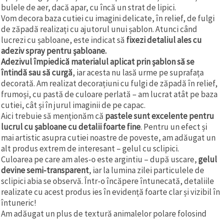
bulele de aer, dacă apar, cu încă un strat de lipici.
Vom decora baza cutiei cu imagini delicate, în relief, de fulgi
de zăpadă realizați cu ajutorul unui șablon. Atunci când
lucrezi cu șabloane, este indicat să
fixezi detaliul ales cu
adeziv spray pentru șabloane.
Adezivul împiedică materialul aplicat prin șablon să se
întindă sau să curgă
, iar acesta nu lasă urme pe suprafața
decorată. Am realizat decorațiuni cu fulgi de zăpadă în relief,
frumoși, cu pastă de culoare perlată – am lucrat atât pe baza
cutiei, cât și în jurul imaginii de pe capac.
Aici trebuie să menționăm că
pastele sunt excelente pentru
lucrul cu șabloane cu detalii foarte fine
. Pentru un efect și
mai artistic asupra cutiei noastre de poveste, am adăugat un
alt produs extrem de interesant – gelul cu sclipici.
Culoarea pe care am ales-o este argintiu – după uscare,
gelul
devine semi-transparent
, iar la lumina zilei particulele de
sclipici abia se observă. Într-o încăpere întunecată, detaliile
realizate cu acest produs ies în evidență foarte clar și vizibil în
întuneric!
Am adăugat un plus de textură animalelor polare folosind