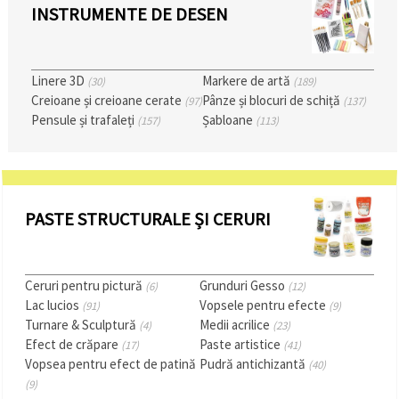
făcând clic
INSTRUMENTE DE DESEN
pe butonul
"Salvați"
Linere 3D
Markere de artă
Аcceptati
(30)
(189)
Creioane și creioane cerate
Pânze și blocuri de schiță
(97)
(137)
toate!
Pensule și trafaleți
Șabloane
(157)
(113)
Setări
PASTE STRUCTURALE ȘI CERURI
Ceruri pentru pictură
Grunduri Gesso
(6)
(12)
Lac lucios
Vopsele pentru efecte
(91)
(9)
Turnare & Sculptură
Medii acrilice
(4)
(23)
Efect de crăpare
Paste artistice
(17)
(41)
Vopsea pentru efect de patină
Pudră antichizantă
(40)
(9)