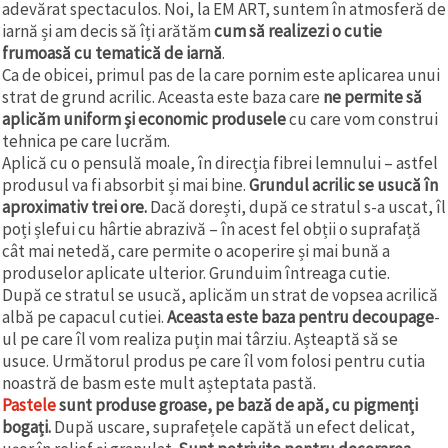
adevărat spectaculos. Noi, la EM ART, suntem în atmosferă de
iarnă și am decis să îți arătăm
cum să realizezi o cutie
frumoasă cu tematică de iarnă
.
Ca de obicei, primul pas de la care pornim este aplicarea unui
strat de grund acrilic. Aceasta este baza care
ne permite să
aplicăm uniform și economic produsele
cu care vom construi
tehnica pe care lucrăm.
Aplică cu o pensulă moale, în direcția fibrei lemnului – astfel
produsul va fi absorbit și mai bine.
Grundul acrilic se usucă în
aproximativ trei ore.
Dacă dorești, după ce stratul s-a uscat, îl
poți șlefui cu hârtie abrazivă – în acest fel obții o suprafață
cât mai netedă, care permite o acoperire și mai bună a
produselor aplicate ulterior. Grunduim întreaga cutie.
După ce stratul se usucă, aplicăm un strat de vopsea acrilică
albă pe capacul cutiei.
Aceasta este baza pentru decoupage
-
ul pe care îl vom realiza puțin mai târziu. Așteaptă să se
usuce. Următorul produs pe care îl vom folosi pentru cutia
noastră de basm este mult așteptata pastă.
Pastele
sunt produse groase, pe bază de apă, cu pigmenți
bogați.
După uscare, suprafețele capătă un efect delicat,