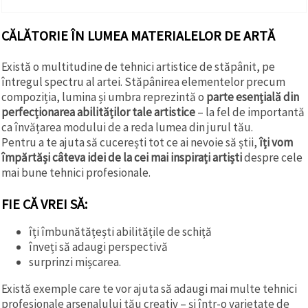
CĂLĂTORIE ÎN LUMEA MATERIALELOR DE ARTĂ
Există o multitudine de tehnici artistice de stăpânit, pe
întregul spectru al artei. Stăpânirea elementelor precum
compoziția, lumina și umbra reprezintă o
parte esențială din
perfecționarea abilităților tale artistice
– la fel de importantă
ca învățarea modului de a reda lumea din jurul tău.
Pentru a te ajuta să cucerești tot ce ai nevoie să știi,
îți vom
împărtăși câteva idei de la cei mai inspirați artiști
despre cele
mai bune tehnici profesionale.
FIE CĂ VREI SĂ:
îți îmbunătățești abilitățile de schiță
înveți să adaugi perspectivă
surprinzi mișcarea.
Există exemple care te vor ajuta să adaugi mai multe tehnici
profesionale arsenalului tău creativ – și într-o varietate de