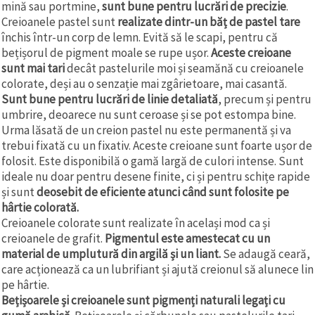
mină sau portmine,
sunt bune pentru lucrări de precizie
.
Creioanele pastel sunt
realizate dintr-un băț de pastel tare
închis într-un corp de lemn. Evită să le scapi, pentru că
bețișorul de pigment moale se rupe ușor.
Aceste creioane
sunt mai tari
decât pastelurile moi și seamănă cu creioanele
colorate, deși au o senzație mai zgârietoare, mai casantă.
Sunt bune pentru lucrări de linie detaliată
, precum și pentru
umbrire, deoarece nu sunt ceroase și se pot estompa bine.
Urma lăsată de un creion pastel nu este permanentă și va
trebui fixată cu un fixativ. Aceste creioane sunt foarte ușor de
folosit. Este disponibilă o gamă largă de culori intense. Sunt
ideale nu doar pentru desene finite, ci și pentru schițe rapide
și sunt
deosebit de eficiente atunci când sunt folosite pe
hârtie colorată.
Creioanele colorate sunt realizate în același mod ca și
creioanele de grafit.
Pigmentul este amestecat cu un
material de umplutură din argilă și un liant.
Se adaugă ceară,
care acționează ca un lubrifiant și ajută creionul să alunece lin
pe hârtie.
Bețișoarele și creioanele sunt pigmenți naturali legați cu