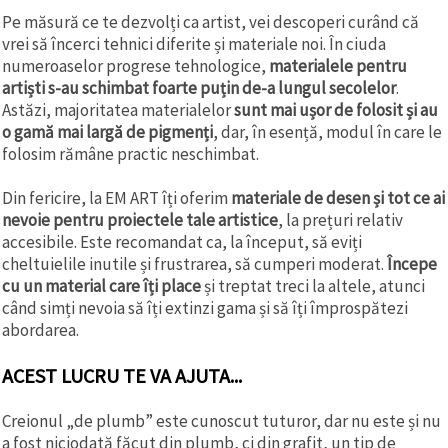
Pe măsură ce te dezvolți ca artist, vei descoperi curând că
vrei să încerci tehnici diferite și materiale noi. În ciuda
numeroaselor progrese tehnologice,
materialele pentru
artiști s-au schimbat foarte puțin de-a lungul secolelor
.
Astăzi, majoritatea materialelor
sunt mai ușor de folosit și au
o gamă mai largă de pigmenți
, dar, în esență, modul în care le
folosim rămâne practic neschimbat.
Din fericire, la EM ART îți oferim
materiale de desen și tot ce ai
nevoie pentru proiectele tale artistice
, la prețuri relativ
accesibile. Este recomandat ca, la început, să eviți
cheltuielile inutile și frustrarea, să cumperi moderat.
Începe
cu un material care îți place
și treptat treci la altele, atunci
când simți nevoia să îți extinzi gama și să îți împrospătezi
abordarea.
ACEST LUCRU TE VA AJUTA...
Creionul „de plumb” este cunoscut tuturor, dar nu este și nu
a fost niciodată făcut din plumb, ci din grafit, un tip de