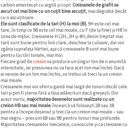
carbon amestecat cu argilă și copt.
Creioanele de grafit se
ascut cel mai bine cu un cuțit bine ascuțit
, mai degrabă decât
cu o ascuțitoare.
Ele sunt clasificate de la tari (H) la moi (B).
9H este cel mai
tare, în timp ce 9B este cel mai moale, cu F (de la fine) și HB în
zona de mijloc. Creioanele H (2H, 3H și 4H; devin treptat mai
tari) sunt bune pentru linii clare, deschise la culoare, dar vor
zgâria suprafața hârtiei, așa că creioanele B sunt mai bune
pentru lucrări tonale, mai moi.
Fiecare grad de
creion
va produce un singur ton de o anumită
intensitate, iar presiunea nu va face acel ton mai închis. Dacă
ai nevoie de un ton mai închis, va trebui să treci la un creion
mai moale.
Creioanele moi vor oferi o gamă mai largă de tonuri decât cele
tari și pot fi șterse fără a lăsa adâncituri dacă greșești. Din
acest motiv,
majoritatea desenelor sunt realizate cu un
creion HB sau mai moale.
Încearcă să folosești 2B sau 3B
pentru a începe desenul și treci la un creion mai moale – sau
mai negru – precum 6B sau 9B pentru tonuri mai profunde.
Majoritatea creioanelor mecanice, cunoscute și ca creioane cu