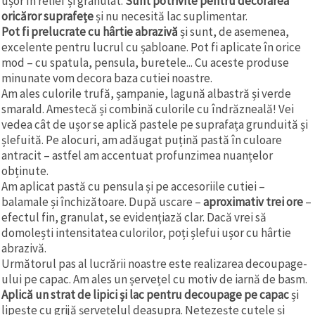
ușor în relief și granulat.
Sunt potrivite pentru decorarea
oricăror suprafețe
și nu necesită lac suplimentar.
Pot fi prelucrate cu hârtie abrazivă
și sunt, de asemenea,
excelente pentru lucrul cu șabloane. Pot fi aplicate în orice
mod – cu spatula, pensula, buretele... Cu aceste produse
minunate vom decora baza cutiei noastre.
Am ales culorile trufă, șampanie, lagună albastră și verde
smarald. Amestecă și combină culorile cu îndrăzneală! Vei
vedea cât de ușor se aplică pastele pe suprafața grunduită și
șlefuită. Pe alocuri, am adăugat puțină pastă în culoare
antracit – astfel am accentuat profunzimea nuanțelor
obținute.
Am aplicat pastă cu pensula și pe accesoriile cutiei –
balamale și închizătoare. După uscare –
aproximativ trei ore
–
efectul fin, granulat, se evidențiază clar. Dacă vrei să
domolești intensitatea culorilor, poți șlefui ușor cu hârtie
abrazivă.
Următorul pas al lucrării noastre este realizarea decoupage-
ului pe capac. Am ales un șervețel cu motiv de iarnă de basm.
Aplică un strat de lipici și lac pentru decoupage pe capac
și
lipește cu grijă șervețelul deasupra. Netezește cutele și