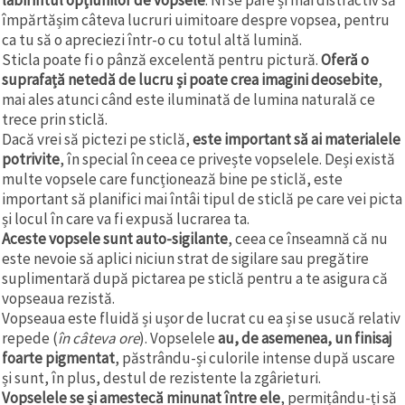
împărtășim câteva lucruri uimitoare despre vopsea, pentru
ca tu să o apreciezi într-o cu totul altă lumină.
Sticla poate fi o pânză excelentă pentru pictură.
Oferă o
suprafață netedă de lucru și poate crea imagini deosebite
,
mai ales atunci când este iluminată de lumina naturală ce
trece prin sticlă.
Dacă vrei să pictezi pe sticlă,
este important să ai materialele
potrivite
, în special în ceea ce privește vopselele. Deși există
multe vopsele care funcționează bine pe sticlă, este
important să planifici mai întâi tipul de sticlă pe care vei picta
și locul în care va fi expusă lucrarea ta.
Aceste vopsele sunt auto-sigilante
, ceea ce înseamnă că nu
este nevoie să aplici niciun strat de sigilare sau pregătire
suplimentară după pictarea pe sticlă pentru a te asigura că
vopseaua rezistă.
Vopseaua este fluidă și ușor de lucrat cu ea și se usucă relativ
repede (
în câteva ore
). Vopselele
au, de asemenea, un finisaj
foarte pigmentat
, păstrându-și culorile intense după uscare
și sunt, în plus, destul de rezistente la zgârieturi.
Vopselele se și amestecă minunat între ele
, permițându-ți să