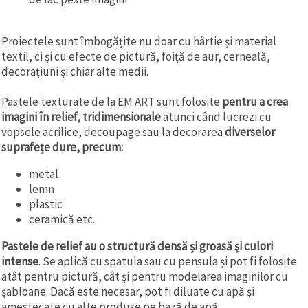
Proiectele sunt îmbogățite nu doar cu hârtie și material
textil, ci și cu efecte de pictură, foiță de aur, cerneală,
decorațiuni și chiar alte medii.
Pastele texturate de la EM ART sunt folosite
pentru a crea
imagini în relief, tridimensionale
atunci când lucrezi cu
vopsele acrilice, decoupage sau la decorarea
diverselor
suprafețe dure, precum:
metal
lemn
plastic
ceramică etc.
Pastele de relief au o structură densă și groasă și culori
intense
. Se aplică cu spatula sau cu pensula și pot fi folosite
atât pentru pictură, cât și pentru modelarea imaginilor cu
șabloane. Dacă este necesar, pot fi diluate cu apă și
amestecate cu alte produse pe bază de apă.