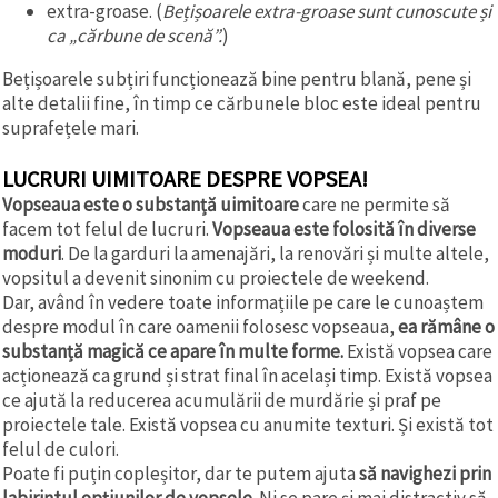
extra-groase. (
Bețișoarele extra-groase sunt cunoscute și
ca „cărbune de scenă”.
)
Bețișoarele subțiri funcționează bine pentru blană, pene și
alte detalii fine, în timp ce cărbunele bloc este ideal pentru
suprafețele mari.
LUCRURI UIMITOARE DESPRE VOPSEA!
Vopseaua este o substanță uimitoare
care ne permite să
facem tot felul de lucruri.
Vopseaua este folosită în diverse
moduri
. De la garduri la amenajări, la renovări și multe altele,
vopsitul a devenit sinonim cu proiectele de weekend.
Dar, având în vedere toate informațiile pe care le cunoaștem
despre modul în care oamenii folosesc vopseaua,
ea rămâne o
substanță magică ce apare în multe forme.
Există vopsea care
acționează ca grund și strat final în același timp. Există vopsea
ce ajută la reducerea acumulării de murdărie și praf pe
proiectele tale. Există vopsea cu anumite texturi. Și există tot
felul de culori.
Poate fi puțin copleșitor, dar te putem ajuta
să navighezi prin
labirintul opțiunilor de vopsele
. Ni se pare și mai distractiv să