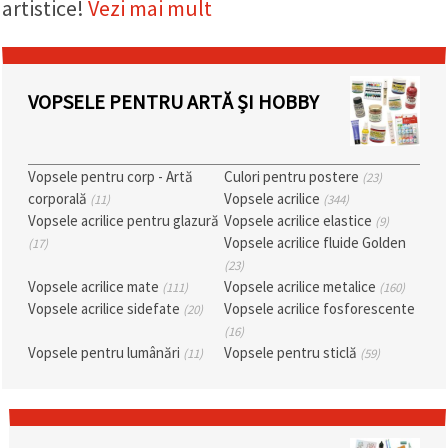
artistice!
Vezi mai mult
conținut și
reclame
mai
relevante,
inclusiv cu
ajutorul
VOPSELE PENTRU ARTĂ ȘI HOBBY
partenerilor
noștri de
analiză și
marketing.
Vopsele pentru corp - Artă
Culori pentru postere
(23)
Puteți fi de
corporală
Vopsele acrilice
acord să
(11)
(344)
utilizați
Vopsele acrilice pentru glazură
Vopsele acrilice elastice
(9)
toate
Vopsele acrilice fluide Golden
(17)
cookie -
urile făcând
(23)
clic pe
Vopsele acrilice mate
Vopsele acrilice metalice
(111)
(160)
"acceptati
Vopsele acrilice sidefate
Vopsele acrilice fosforescente
(20)
toate!" Sau
să vă
(16)
indicați
Vopsele pentru lumânări
Vopsele pentru sticlă
(11)
(59)
preferințele
în setări
selectând
un tip de
cookie -uri
dat și