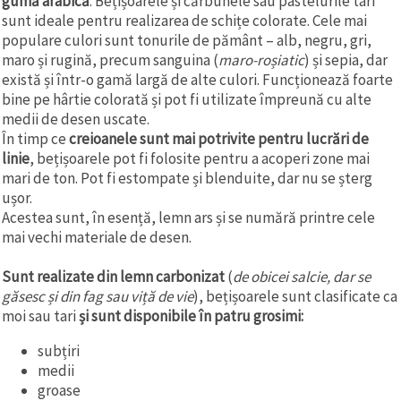
gumă arabică
. Bețișoarele și cărbunele sau pastelurile tari
sunt ideale pentru realizarea de schițe colorate. Cele mai
populare culori sunt tonurile de pământ – alb, negru, gri,
maro și rugină, precum sanguina (
maro-roșiatic
) și sepia, dar
există și într-o gamă largă de alte culori. Funcționează foarte
bine pe hârtie colorată și pot fi utilizate împreună cu alte
medii de desen uscate.
În timp ce
creioanele sunt mai potrivite pentru lucrări de
linie
, bețișoarele pot fi folosite pentru a acoperi zone mai
mari de ton. Pot fi estompate și blenduite, dar nu se șterg
ușor.
Acestea sunt, în esență, lemn ars și se numără printre cele
mai vechi materiale de desen.
Sunt realizate din lemn carbonizat
(
de obicei salcie, dar se
găsesc și din fag sau viță de vie
), bețișoarele sunt clasificate ca
moi sau tari
și sunt disponibile în patru grosimi:
subțiri
medii
groase