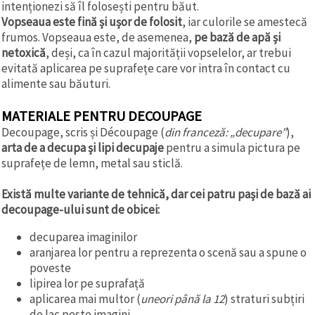
intenționezi să îl folosești pentru băut.
Vopseaua este fină și ușor de folosit
, iar culorile se amestecă
frumos. Vopseaua este, de asemenea,
pe bază de apă și
netoxică
, deși, ca în cazul majorității vopselelor, ar trebui
evitată aplicarea pe suprafețe care vor intra în contact cu
alimente sau băuturi.
MATERIALE PENTRU DECOUPAGE
Decoupage, scris și Découpage (
din franceză: „decupare”
),
arta de a decupa și lipi decupaje
pentru a simula pictura pe
suprafețe de lemn, metal sau sticlă.
Există multe variante de tehnică, dar cei patru pași de bază ai
decoupage-ului sunt de obicei:
decuparea imaginilor
aranjarea lor pentru a reprezenta o scenă sau a spune o
poveste
lipirea lor pe suprafață
aplicarea mai multor (
uneori până la 12
) straturi subțiri
de lac peste imagini