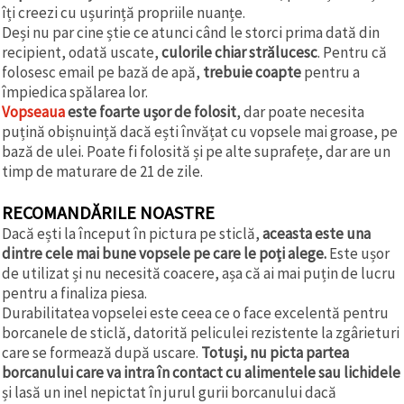
îți creezi cu ușurință propriile nuanțe.
Deși nu par cine știe ce atunci când le storci prima dată din
recipient, odată uscate,
culorile chiar strălucesc
. Pentru că
folosesc email pe bază de apă,
trebuie coapte
pentru a
împiedica spălarea lor.
Vopseaua
este foarte ușor de folosit
, dar poate necesita
puțină obișnuință dacă ești învățat cu vopsele mai groase, pe
bază de ulei. Poate fi folosită și pe alte suprafețe, dar are un
timp de maturare de 21 de zile.
RECOMANDĂRILE NOASTRE
Dacă ești la început în pictura pe sticlă,
aceasta este una
dintre cele mai bune vopsele pe care le poți alege.
Este ușor
de utilizat și nu necesită coacere, așa că ai mai puțin de lucru
pentru a finaliza piesa.
Durabilitatea vopselei este ceea ce o face excelentă pentru
borcanele de sticlă, datorită peliculei rezistente la zgârieturi
care se formează după uscare.
Totuși, nu picta partea
borcanului care va intra în contact cu alimentele sau lichidele
și lasă un inel nepictat în jurul gurii borcanului dacă