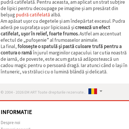
pudră catifelată. Pentru aceasta, am aplicat un strat subțire
de lipici pentru decoupage pe imagine și am presărat din
belșug
pudră catifelată
albă.
Am apăsat ușor cu degetele și am îndepărtat excesul. Pudra
aderă pe suprafața ușor lipicioasă și
creează un efect
catifelat, ușor în relief, foarte frumos.
Astfel am accentuat
efectul de „pufoșenie” al frumoaselor animale.
La final,
folosește o spatulă și pastă culoare trufă pentru a
contura o ramă
în jurul marginilor capacului. Iar cutia noastră
de iarnă, de poveste, este acum gata să adăpostească un
cadou magic pentru o persoană dragă. Iar atunci când o lași în
întuneric, va străluci cu o lumină blândă și delicată.
© 2004 - 2026 EM ART Toate drepturile rezervate..
INFORMATIE
Despre noi