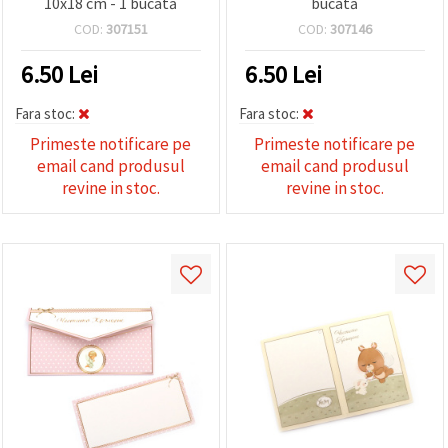
10x18 cm - 1 bucată
bucată
COD:
307151
COD:
307146
6.50
Lei
6.50
Lei
Fara stoc:
Fara stoc:
Primeste notificare pe
Primeste notificare pe
email cand produsul
email cand produsul
revine in stoc.
revine in stoc.