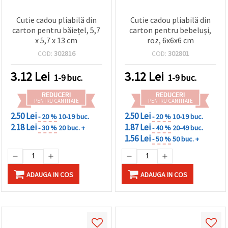
Cutie cadou pliabilă din
Cutie cadou pliabilă din
carton pentru băiețel, 5,7
carton pentru bebeluși,
x 5,7 x 13 cm
roz, 6x6x6 cm
COD:
302816
COD:
302801
3.12
Lei
3.12
Lei
1-9 buc.
1-9 buc.
REDUCERI
REDUCERI
PENTRU CANTITATE
PENTRU CANTITATE
2.50 Lei
2.50 Lei
- 20 %
10-19 buc.
- 20 %
10-19 buc.
2.18 Lei
1.87 Lei
- 30 %
20 buc. +
- 40 %
20-49 buc.
1.56 Lei
- 50 %
50 buc. +
ADAUGA IN COS
ADAUGA IN COS