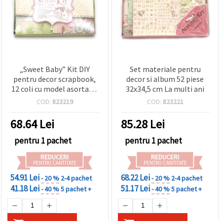
„Sweet Baby” Kit DIY
Set materiale pentru
pentru decor scrapbook,
decor si album 52 piese
12 coli cu model asortate,
32x34,5 cm La multi ani
22,5 x 26 cm, set
COD:
823219
COD:
823221
materiale pentru
realizare albume &
68.64
Lei
85.28
Lei
scrapbooking
pentru 1 pachet
pentru 1 pachet
REDUCERI
REDUCERI
PENTRU CANTITATE
PENTRU CANTITATE
54.91 Lei
68.22 Lei
- 20 %
2-4 pachet
- 20 %
2-4 pachet
41.18 Lei
51.17 Lei
- 40 %
5 pachet +
- 40 %
5 pachet +