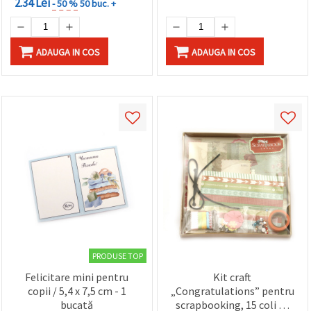
2.34 Lei
- 50 %
50 buc. +
ADAUGA IN COS
ADAUGA IN COS
PRODUSE TOP
Felicitare mini pentru
Kit craft
copii / 5,4 x 7,5 cm - 1
„Congratulations” pentru
bucată
scrapbooking, 15 coli de