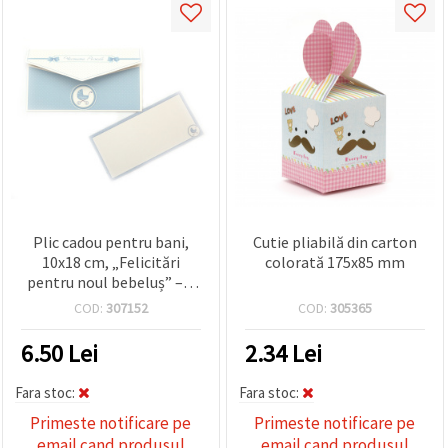
Plic cadou pentru bani,
Cutie pliabilă din carton
10x18 cm, „Felicitări
colorată 175x85 mm
pentru noul bebeluș” – 1
bucată
COD:
307152
COD:
305365
6.50
Lei
2.34
Lei
Fara stoc:
Fara stoc:
Primeste notificare pe
Primeste notificare pe
email cand produsul
email cand produsul