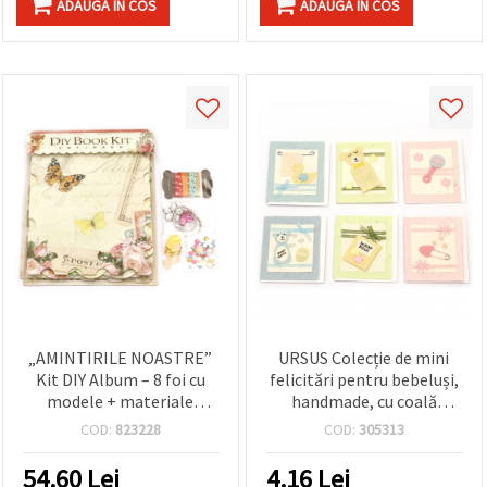
ADAUGA IN COS
ADAUGA IN COS
„AMINTIRILE NOASTRE”
URSUS Colecție de mini
Kit DIY Album – 8 foi cu
felicitări pentru bebeluși,
modele + materiale
handmade, cu coală
decorative asortate
suplimentară și plic, 6
COD:
823228
COD:
305313
pentru scrapbooking,
modele mixte - 1 bucată
albume foto, felicitări și
54.60
Lei
4.16
Lei