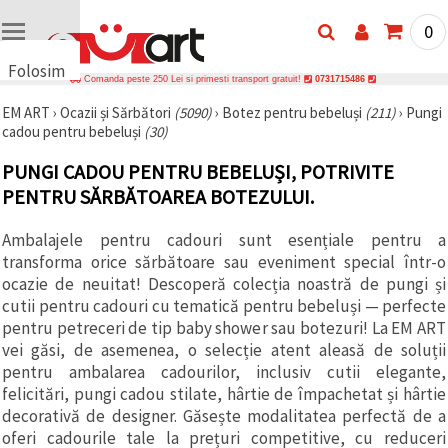
0
Folosim
Comanda peste 250 Lei si primesti transport gratuit!
0731715486
cookie-
EM ART
›
Ocazii și Sărbători
(5090)
›
Botez pentru bebeluși
(211)
›
Pungi
uri
cadou pentru bebeluși
(30)
🍪 Folosim
cookie-uri
PUNGI CADOU PENTRU BEBELUȘI, POTRIVITE
și
tehnologii
PENTRU SĂRBĂTOAREA BOTEZULUI.
similare
pentru a
Ambalajele pentru cadouri sunt esențiale pentru a
asigura
funcționarea
transforma orice sărbătoare sau eveniment special într-o
corectă a
ocazie de neuitat! Descoperă colecția noastră de pungi și
site-ului,
pentru a vă
cutii pentru cadouri cu tematică pentru bebeluși — perfecte
îmbunătăți
pentru petreceri de tip baby shower sau botezuri! La EM ART
experiența
vei găsi, de asemenea, o selecție atent aleasă de soluții
și, cu
acordul
pentru ambalarea cadourilor, inclusiv cutii elegante,
dumneavoastră,
felicitări, pungi cadou stilate, hârtie de împachetat și hârtie
pentru a
decorativă de designer. Găsește modalitatea perfectă de a
analiza
traficul și a
oferi cadourile tale la prețuri competitive, cu reduceri
afișa