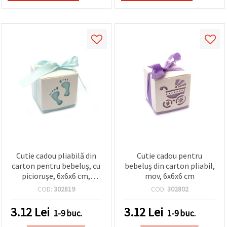
Cutie cadou pliabilă din
Cutie cadou pentru
carton pentru bebeluș, cu
bebeluș din carton pliabil,
piciorușe, 6x6x6 cm,
mov, 6x6x6 cm
albastru deschis
COD:
302819
COD:
302802
3.12
Lei
3.12
Lei
1-9 buc.
1-9 buc.