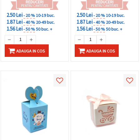
REDUCERI
REDUCERI
PENTRU CANTITATE
PENTRU CANTITATE
2.50 Lei
2.50 Lei
- 20 %
10-19 buc.
- 20 %
10-19 buc.
1.87 Lei
1.87 Lei
- 40 %
20-49 buc.
- 40 %
20-49 buc.
1.56 Lei
1.56 Lei
- 50 %
50 buc. +
- 50 %
50 buc. +
ADAUGA IN COS
ADAUGA IN COS