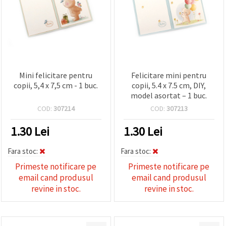
Mini felicitare pentru
Felicitare mini pentru
copii, 5,4 x 7,5 cm - 1 buc.
copii, 5.4 x 7.5 cm, DIY,
model asortat – 1 buc.
COD:
307214
COD:
307213
1.30
Lei
1.30
Lei
Fara stoc:
Fara stoc:
Primeste notificare pe
Primeste notificare pe
email cand produsul
email cand produsul
revine in stoc.
revine in stoc.