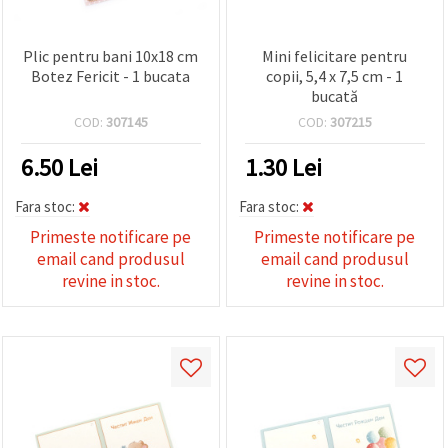
Plic pentru bani 10x18 cm
Mini felicitare pentru
Botez Fericit - 1 bucata
copii, 5,4 x 7,5 cm - 1
bucată
COD:
307145
COD:
307215
6.50
Lei
1.30
Lei
Fara stoc:
Fara stoc:
Primeste notificare pe
Primeste notificare pe
email cand produsul
email cand produsul
revine in stoc.
revine in stoc.