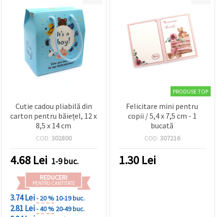
PRODUSE TOP
Cutie cadou pliabilă din
Felicitare mini pentru
carton pentru băiețel, 12 x
copii / 5,4 x 7,5 cm - 1
8,5 x 14 cm
bucată
COD:
302800
COD:
307216
4.68
Lei
1.30
Lei
1-9 buc.
REDUCERI
PENTRU CANTITATE
3.74 Lei
- 20 %
10-19 buc.
2.81 Lei
- 40 %
20-49 buc.