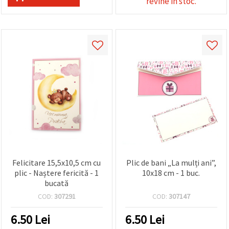
revine in stoc.
Felicitare 15,5x10,5 cm cu
Plic de bani „La mulți ani”,
plic - Naștere fericită - 1
10x18 cm - 1 buc.
bucată
COD:
307291
COD:
307147
6.50
Lei
6.50
Lei