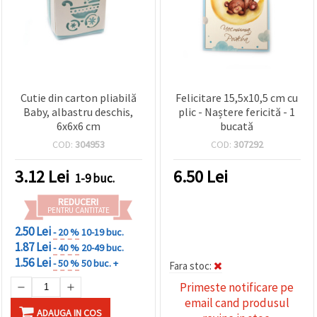
Cutie din carton pliabilă
Felicitare 15,5x10,5 cm cu
Baby, albastru deschis,
plic - Naștere fericită - 1
6x6x6 cm
bucată
COD:
304953
COD:
307292
3.12
Lei
6.50
Lei
1-9 buc.
REDUCERI
PENTRU CANTITATE
2.50 Lei
- 20 %
10-19 buc.
1.87 Lei
- 40 %
20-49 buc.
1.56 Lei
- 50 %
50 buc. +
Fara stoc:
Primeste notificare pe
email cand produsul
ADAUGA IN COS