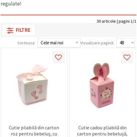
regulate!
conținut și
reclame
mai
relevante,
30 articole | pagini 1/1
inclusiv cu
ajutorul
FILTRE
partenerilor
noștri de
Sorteaza:
Vizualizare pagină:
analiză și
marketing.
Puteți fi de
acord să
utilizați
toate
cookie -
urile făcând
clic pe
"acceptati
toate!" Sau
să vă
indicați
preferințele
în setări
selectând
un tip de
Cutie pliabilă din carton
Cutie cadou pliabilă din
cookie -uri
roz pentru bebeluș, cu
carton pentru bebelușă,
dat și