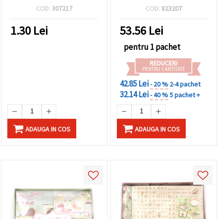
hârtie (21x22 cm),
COD:
307217
COD:
823207
prindere cu șnur și
materiale decorative
1.30
Lei
53.56
Lei
mixte pentru albume și
scrapbooking
pentru 1 pachet
REDUCERI
PENTRU CANTITATE
42.85 Lei
- 20 %
2-4 pachet
32.14 Lei
- 40 %
5 pachet +
ADAUGA IN COS
ADAUGA IN COS