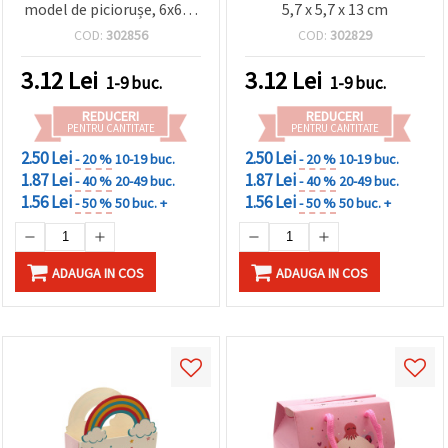
făcând clic
model de piciorușe, 6x6x6
5,7 x 5,7 x 13 cm
pe butonul
cm
COD:
302856
COD:
302829
"Salvați"
3.12
Lei
3.12
Lei
1-9 buc.
1-9 buc.
Аcceptati
toate!
REDUCERI
REDUCERI
PENTRU CANTITATE
PENTRU CANTITATE
Setări
2.50 Lei
2.50 Lei
- 20 %
10-19 buc.
- 20 %
10-19 buc.
1.87 Lei
1.87 Lei
- 40 %
20-49 buc.
- 40 %
20-49 buc.
1.56 Lei
1.56 Lei
- 50 %
50 buc. +
- 50 %
50 buc. +
ADAUGA IN COS
ADAUGA IN COS