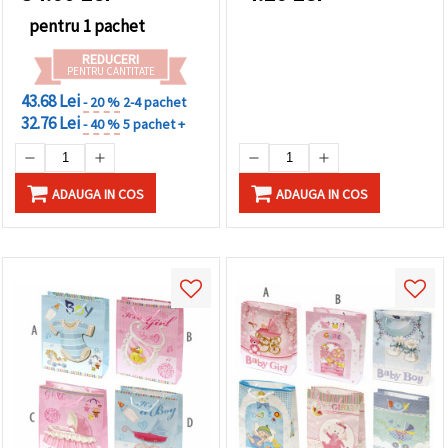
proiecte handmade
pentru 1 pachet
REDUCERI
PENTRU CANTITATE
43.68 Lei
- 20 %
2-4 pachet
32.76 Lei
- 40 %
5 pachet +
ADAUGA IN COS
ADAUGA IN COS