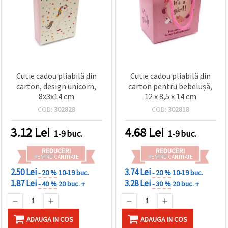
Cutie cadou pliabilă din
Cutie cadou pliabilă din
carton, design unicorn,
carton pentru bebelușă,
8x3x14 cm
12 x 8,5 x 14 cm
COD:
302828
COD:
302818
3.12
Lei
4.68
Lei
1-9 buc.
1-9 buc.
REDUCERI
REDUCERI
PENTRU CANTITATE
PENTRU CANTITATE
2.50 Lei
3.74 Lei
- 20 %
10-19 buc.
- 20 %
10-19 buc.
1.87 Lei
3.28 Lei
- 40 %
20 buc. +
- 30 %
20 buc. +
ADAUGA IN COS
ADAUGA IN COS