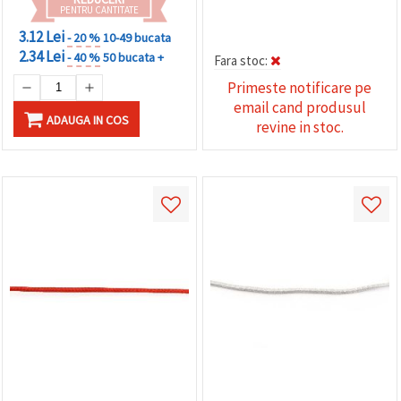
PENTRU CANTITATE
3.12 Lei
- 20 %
10-49 bucata
2.34 Lei
- 40 %
50 bucata +
Fara stoc:
Primeste notificare pe
email cand produsul
ADAUGA IN COS
revine in stoc.