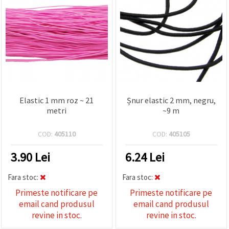
Elastic 1 mm roz ~ 21
Șnur elastic 2 mm, negru,
metri
~9 m
COD:
405110
COD:
405105
3.90
Lei
6.24
Lei
Fara stoc:
Fara stoc:
Primeste notificare pe
Primeste notificare pe
email cand produsul
email cand produsul
revine in stoc.
revine in stoc.