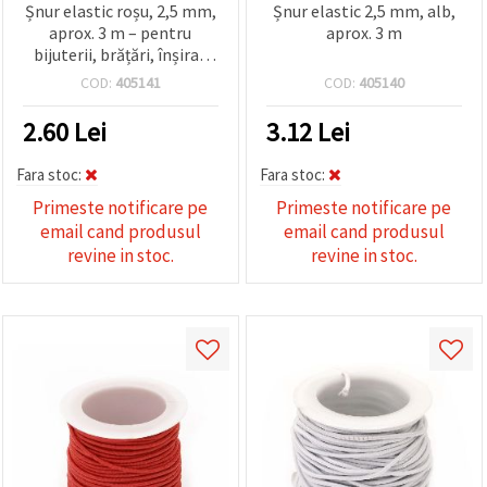
Șnur elastic roșu, 2,5 mm,
Șnur elastic 2,5 mm, alb,
aprox. 3 m – pentru
aprox. 3 m
bijuterii, brățări, înșirat
mărgele, măști și
COD:
405141
COD:
405140
decorațiuni hobby
2.60
Lei
3.12
Lei
Fara stoc:
Fara stoc:
Primeste notificare pe
Primeste notificare pe
email cand produsul
email cand produsul
revine in stoc.
revine in stoc.