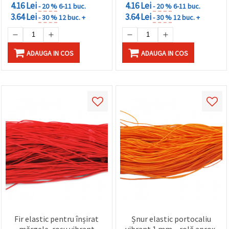
4.16 Lei
4.16 Lei
- 20 %
6-11 buc.
- 20 %
6-11 buc.
3.64 Lei
3.64 Lei
- 30 %
12 buc. +
- 30 %
12 buc. +
ADAUGA IN COS
ADAUGA IN COS
Fir elastic pentru înșirat
Șnur elastic portocaliu
mărgele, roșu vibrant
vibrant 1 mm – rolă aprox.