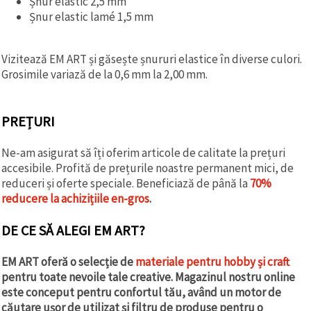
Șnur elastic 2,5 mm
Șnur elastic lamé 1,5 mm
Vizitează EM ART și găsește șnururi elastice în diverse culori.
Grosimile variază de la 0,6 mm la 2,00 mm.
PREȚURI
Ne-am asigurat să îți oferim articole de calitate la prețuri
accesibile. Profită de prețurile noastre permanent mici, de
reduceri și oferte speciale. Beneficiază de până la
70%
reducere la achizițiile en-gros
.
DE CE SĂ ALEGI EM ART?
EM ART oferă o selecție de
materiale pentru hobby și craft
pentru toate nevoile tale creative. Magazinul nostru online
este conceput pentru confortul tău, având un motor de
căutare ușor de utilizat și filtru de produse pentru o