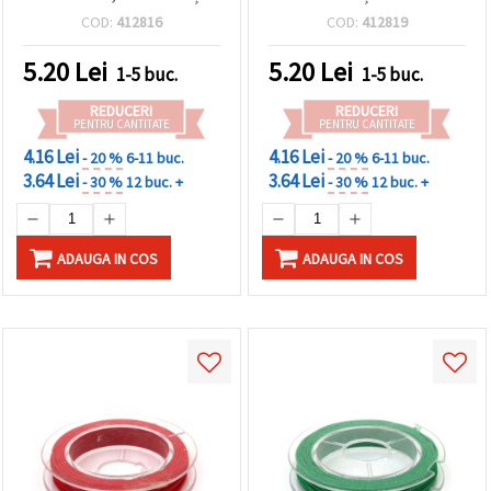
decorativ pentru bijuterii
pentru hobby, craft și
COD:
412816
COD:
412819
și handmade, rolă aprox.
bijuterii handmade, rolă
10 m
~10 m
5.20
Lei
5.20
Lei
1-5 buc.
1-5 buc.
REDUCERI
REDUCERI
PENTRU CANTITATE
PENTRU CANTITATE
4.16 Lei
4.16 Lei
- 20 %
6-11 buc.
- 20 %
6-11 buc.
3.64 Lei
3.64 Lei
- 30 %
12 buc. +
- 30 %
12 buc. +
ADAUGA IN COS
ADAUGA IN COS