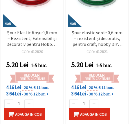
NOU
NOU
Șnur Elastic Roșu 0,6 mm
Șnur elastic verde 0,6 mm
– Rezistent, Extensibil și
– rezistent și decorativ,
Decorativ pentru Hobby &
pentru craft, hobby DIY și
Craft, Rolă aprox. 10 m
bijuterii handmade, rolă
COD:
412820
COD:
412821
aprox. 10 m
5.20
Lei
5.20
Lei
1-5 buc.
1-5 buc.
REDUCERI
REDUCERI
PENTRU CANTITATE
PENTRU CANTITATE
4.16 Lei
4.16 Lei
- 20 %
6-11 buc.
- 20 %
6-11 buc.
3.64 Lei
3.64 Lei
- 30 %
12 buc. +
- 30 %
12 buc. +
ADAUGA IN COS
ADAUGA IN COS