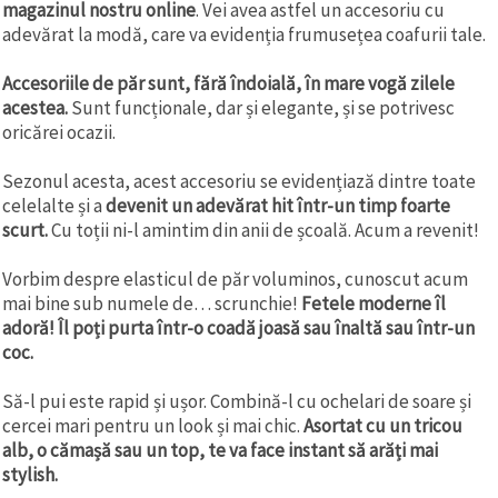
magazinul nostru online
. Vei avea astfel un accesoriu cu
adevărat la modă, care va evidenția frumusețea coafurii tale.
Accesoriile de păr sunt, fără îndoială, în mare vogă zilele
acestea.
Sunt funcționale, dar și elegante, și se potrivesc
oricărei ocazii.
Sezonul acesta, acest accesoriu se evidențiază dintre toate
celelalte și a
devenit un adevărat hit într-un timp foarte
scurt.
Cu toții ni-l amintim din anii de școală. Acum a revenit!
Vorbim despre elasticul de păr voluminos, cunoscut acum
mai bine sub numele de… scrunchie!
Fetele moderne îl
adoră!
Îl poți purta într-o coadă joasă sau înaltă sau într-un
coc.
Să-l pui este rapid și ușor. Combină-l cu ochelari de soare și
cercei mari pentru un look și mai chic.
Asortat cu un tricou
alb, o cămașă sau un top, te va face instant să arăți mai
stylish.