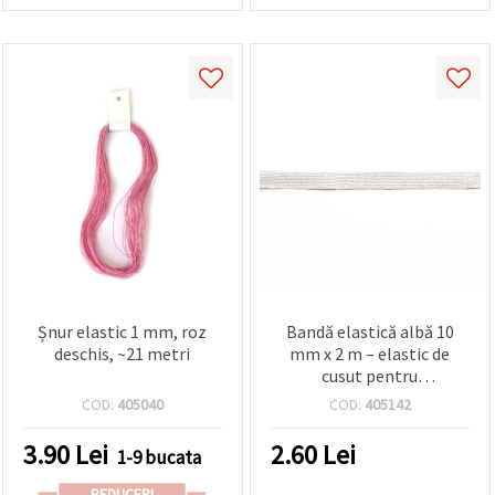
Șnur elastic 1 mm, roz
Bandă elastică albă 10
deschis, ~21 metri
mm x 2 m – elastic de
cusut pentru
îmbrăcăminte, accesorii,
COD:
405040
COD:
405142
decorațiuni și proiecte
DIY/handmade
3.90
Lei
2.60
Lei
1-9 bucata
REDUCERI