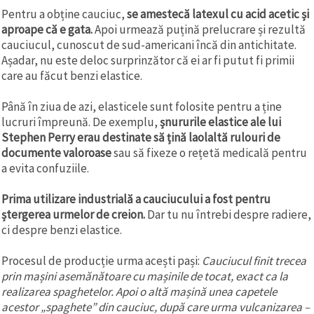
Pentru a obține cauciuc,
se amestecă latexul cu acid acetic și
aproape că e gata.
Apoi urmează puțină prelucrare și rezultă
cauciucul, cunoscut de sud-americani încă din antichitate.
Așadar, nu este deloc surprinzător că ei ar fi putut fi primii
care au făcut benzi elastice.
Până în ziua de azi, elasticele sunt folosite pentru a ține
lucruri împreună. De exemplu,
șnururile elastice ale lui
Stephen Perry erau destinate să țină laolaltă rulouri de
documente valoroase
sau să fixeze o rețetă medicală pentru
a evita confuziile.
Prima utilizare industrială a cauciucului a fost pentru
ștergerea urmelor de creion.
Dar tu nu întrebi despre radiere,
ci despre benzi elastice.
Procesul de producție urma acești pași:
Cauciucul finit trecea
prin mașini asemănătoare cu mașinile de tocat, exact ca la
realizarea spaghetelor. Apoi o altă mașină unea capetele
acestor „spaghete” din cauciuc, după care urma vulcanizarea –