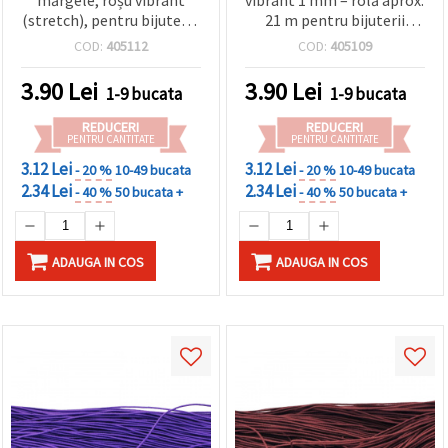
(stretch), pentru bijuterii,
21 m pentru bijuterii
brățări și proiecte DIY &
creative, înșirat de
COD:
405112
COD:
405109
hobby creativ – 1 mm,
mărgele și proiecte DIY &
aprox. 21 m
handmade
3.90
Lei
3.90
Lei
1-9 bucata
1-9 bucata
REDUCERI
REDUCERI
PENTRU CANTITATE
PENTRU CANTITATE
3.12 Lei
3.12 Lei
- 20 %
10-49 bucata
- 20 %
10-49 bucata
2.34 Lei
2.34 Lei
- 40 %
50 bucata +
- 40 %
50 bucata +
ADAUGA IN COS
ADAUGA IN COS