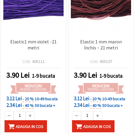
Elastic1 mm violet -21
Elastic 1 mm maron
metri
închis ~ 21 metri
COD:
405111
COD:
405107
3.90
Lei
3.90
Lei
1-9 bucata
1-9 bucata
REDUCERI
REDUCERI
PENTRU CANTITATE
PENTRU CANTITATE
3.12 Lei
3.12 Lei
- 20 %
10-49 bucata
- 20 %
10-49 bucata
2.34 Lei
2.34 Lei
- 40 %
50 bucata +
- 40 %
50 bucata +
ADAUGA IN COS
ADAUGA IN COS