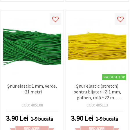
PRODUSE TOP
Șnur elastic 1 mm, verde,
Șnur elastic (stretch)
~21 metri
pentru bijuterii Ø 1 mm,
galben, rolă ≈22 m –
pentru brățări, coliere,
COD:
405108
COD:
405113
înșirat mărgele și
proiecte handmade/DIY
3.90
Lei
3.90
Lei
1-9 bucata
1-9 bucata
REDUCERI
REDUCERI