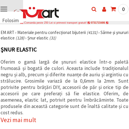
0
Folosim
Comanda peste 250 Lei si primesti transport gratuit!
0731715486
cookie-
EM ART
›
Materiale pentru confecționat bijuterii
(4131)
›
Sârme și șnururi
uri
elastice
(128)
›
Șnur elastic
(31)
🍪 Folosim
cookie-uri
ȘNUR ELASTIC
și
tehnologii
similare
Oferim o gamă largă de șnururi elastice într-o paletă
pentru a
frumoasă și bogată de culori. Aceasta include tradiționalul
asigura
funcționarea
negru și alb, precum și diferite nuanțe de auriu și argintiu cu
corectă a
strălucire. Grosimile variază de la 0,6mm la 2mm. Sunt
site-ului,
potrivite pentru brățări DIY, accesorii de păr și orice tip de
pentru a vă
îmbunătăți
accesorii pe care preferați să fie elastice. Oferim, de
experiența
asemenea, elastic lat, potrivit pentru îmbrăcăminte. Toate
și, cu
produsele din această categorie sunt de înaltă calitate și cu
acordul
dumneavoastră,
cost redus.
pentru a
Vezi mai mult
analiza
traficul și a
afișa