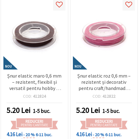
NOU
NOU
Șnur elastic maro 0,6 mm
Șnur elastic roz 0,6 mm –
– rezistent, flexibil și
rezistent și decorativ
versatil pentru hobby &
pentru craft/handmade,
craft, rolă aprox. 10 m
rolă aprox. 10 m
COD:
412824
COD:
412822
5.20
Lei
5.20
Lei
1-5 buc.
1-5 buc.
REDUCERI
REDUCERI
PENTRU CANTITATE
PENTRU CANTITATE
4.16 Lei
4.16 Lei
- 20 %
6-11 buc.
- 20 %
6-11 buc.