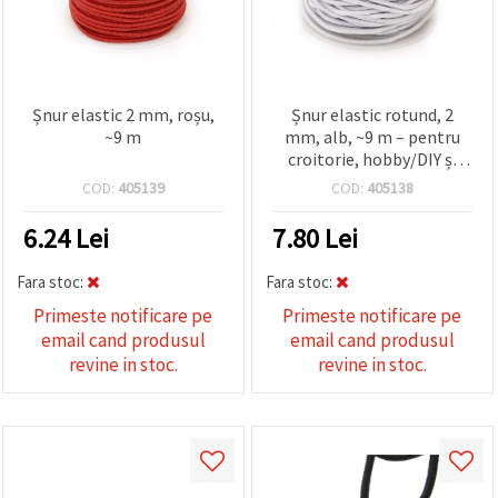
Șnur elastic 2 mm, roșu,
Șnur elastic rotund, 2
~9 m
mm, alb, ~9 m – pentru
croitorie, hobby/DIY și
proiecte decorative
COD:
405139
COD:
405138
6.24
Lei
7.80
Lei
Fara stoc:
Fara stoc:
Primeste notificare pe
Primeste notificare pe
email cand produsul
email cand produsul
revine in stoc.
revine in stoc.