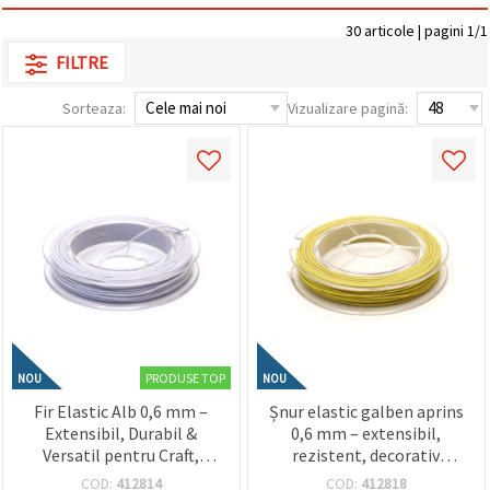
conținut și
30 articole | pagini 1/1
reclame
mai
FILTRE
relevante,
inclusiv cu
ajutorul
Sorteaza:
Vizualizare pagină:
partenerilor
noștri de
analiză și
marketing.
Puteți fi de
acord să
utilizați
toate
cookie -
urile făcând
clic pe
"acceptati
toate!" Sau
să vă
indicați
PRODUSE TOP
NOU
NOU
preferințele
Fir Elastic Alb 0,6 mm –
Șnur elastic galben aprins
în setări
selectând
Extensibil, Durabil &
0,6 mm – extensibil,
un tip de
Versatil pentru Craft,
rezistent, decorativ
cookie -uri
Hobby și Bijuterii, Rolă
pentru hobby și craft, rolă
dat și
COD:
412814
COD:
412818