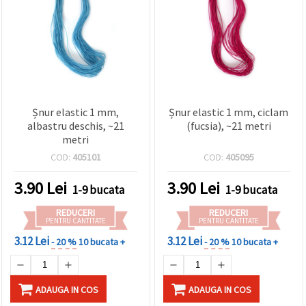
Șnur elastic 1 mm,
Șnur elastic 1 mm, ciclam
albastru deschis, ~21
(fucsia), ~21 metri
metri
COD:
405101
COD:
405095
3.90
Lei
3.90
Lei
1-9 bucata
1-9 bucata
REDUCERI
REDUCERI
PENTRU CANTITATE
PENTRU CANTITATE
3.12 Lei
3.12 Lei
- 20 %
10 bucata +
- 20 %
10 bucata +
ADAUGA IN COS
ADAUGA IN COS