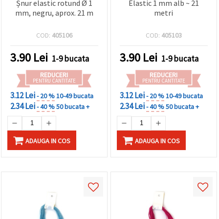
Șnur elastic rotund Ø 1
Elastic 1 mm alb ~ 21
mm, negru, aprox. 21 m
metri
COD:
405106
COD:
405103
3.90
Lei
3.90
Lei
1-9 bucata
1-9 bucata
REDUCERI
REDUCERI
PENTRU CANTITATE
PENTRU CANTITATE
3.12 Lei
3.12 Lei
- 20 %
10-49 bucata
- 20 %
10-49 bucata
2.34 Lei
2.34 Lei
- 40 %
50 bucata +
- 40 %
50 bucata +
ADAUGA IN COS
ADAUGA IN COS