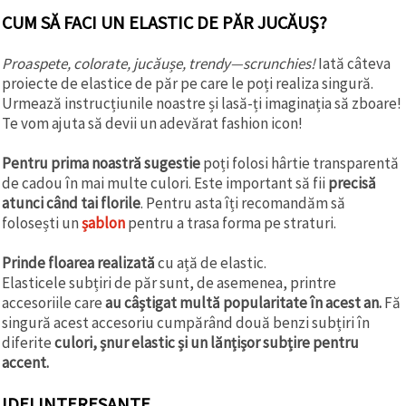
CUM SĂ FACI UN ELASTIC DE PĂR JUCĂUȘ?
Proaspete, colorate, jucăușe, trendy—scrunchies!
Iată câteva
proiecte de elastice de păr pe care le poți realiza singură.
Urmează instrucțiunile noastre și lasă-ți imaginația să zboare!
Te vom ajuta să devii un adevărat fashion icon!
Pentru prima noastră sugestie
poți folosi hârtie transparentă
de cadou în mai multe culori. Este important să fii
precisă
atunci când tai florile
. Pentru asta îți recomandăm să
folosești un
șablon
pentru a trasa forma pe straturi.
Prinde floarea realizată
cu ață de elastic.
Elasticele subțiri de păr sunt, de asemenea, printre
accesoriile care
au câștigat multă popularitate în acest an.
Fă
singură acest accesoriu cumpărând două benzi subțiri în
diferite
culori, șnur elastic și un lănțișor subțire pentru
accent.
IDEI INTERESANTE