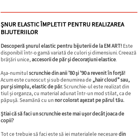
ȘNUR ELASTIC ÎMPLETIT PENTRU REALIZAREA
BIJUTERIILOR
Descoperă șnurul elastic pentru bijuterii de la EM ART!
Este
disponibil într-o gamă variată de culori și dimensiuni. Creează
brățări unice,
accesorii de păr și decorațiuni elastice
.
Așa-numitul
scrunchie din anii ’80 și ’90 a revenit în forță!
Acum este cunoscut și sub denumirea de
„hair cloud” sau,
pur și simplu, elastic de păr.
Scrunchie-ul este realizat din
tiul și organza, cu material adunat într-un mod stilat, ca de
păpușă. Seamănă cu un
nor colorat așezat pe părul tău.
Știai că să faci un scrunchie este mai ușor decât joaca de
copii?
Tot ce trebuie să faci este să iei materialele necesare
din