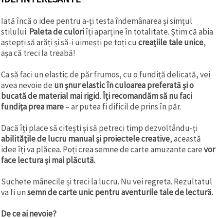
Iată încă o idee pentru a-ți testa îndemânarea și simțul
stilului.
Paleta de culori
îți aparține în totalitate. Știm că abia
aștepți să arăți și să-i uimești pe toți cu
creațiile tale unice
,
așa că treci la treabă!
Ca să faci un elastic de păr frumos, cu o fundiță delicată, vei
avea nevoie de
un șnur elastic în culoarea preferată și o
bucată de material mai rigid
.
Îți recomandăm să nu faci
fundița prea mare
– ar putea fi dificil de prins în păr.
Dacă îți place să citești și să petreci timp dezvoltându-ți
abilitățile de lucru manual și proiectele creative
, această
idee îți va plăcea. Poți crea semne de carte amuzante care
vor
face lectura și mai plăcută.
Suchete mânecile și treci la lucru. Nu vei regreta. Rezultatul
va fi un
semn de carte unic pentru aventurile tale de lectură.
De ce ai nevoie?