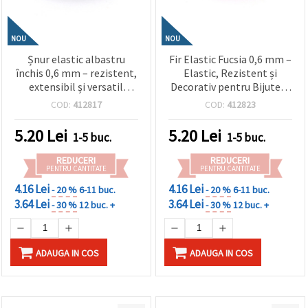
NOU
NOU
Șnur elastic albastru
Fir Elastic Fucsia 0,6 mm –
închis 0,6 mm – rezistent,
Elastic, Rezistent și
extensibil și versatil
Decorativ pentru Bijuterii
pentru craft & bijuterii,
și Craft DIY, Rolă ~10 m
COD:
412817
COD:
412823
rolă aprox. 10 m
5.20
Lei
5.20
Lei
1-5 buc.
1-5 buc.
REDUCERI
REDUCERI
PENTRU CANTITATE
PENTRU CANTITATE
4.16 Lei
4.16 Lei
- 20 %
6-11 buc.
- 20 %
6-11 buc.
3.64 Lei
3.64 Lei
- 30 %
12 buc. +
- 30 %
12 buc. +
ADAUGA IN COS
ADAUGA IN COS