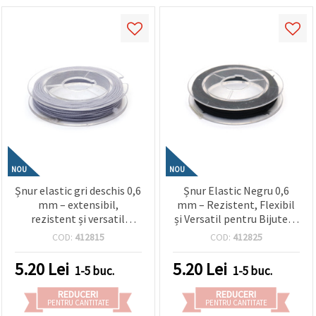
NOU
NOU
Șnur elastic gri deschis 0,6
Șnur Elastic Negru 0,6
mm – extensibil,
mm – Rezistent, Flexibil
rezistent și versatil
și Versatil pentru Bijuterii
pentru bijuterii, craft și
& Handmade, Rolă ~10 m
COD:
412815
COD:
412825
handmade, rolă ~10 m
5.20
Lei
5.20
Lei
1-5 buc.
1-5 buc.
REDUCERI
REDUCERI
PENTRU CANTITATE
PENTRU CANTITATE