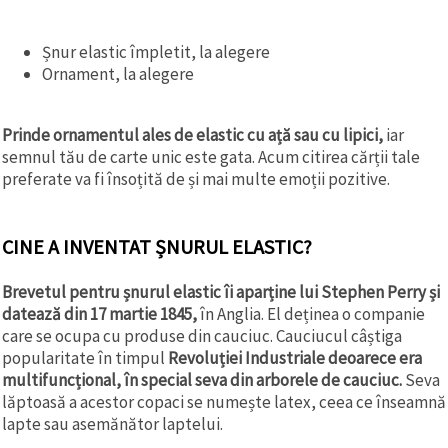
Șnur elastic împletit, la alegere
Ornament, la alegere
Prinde ornamentul ales de elastic cu ață sau cu lipici,
iar
semnul tău de carte unic este gata. Acum citirea cărții tale
preferate va fi însoțită de și mai multe emoții pozitive.
CINE A INVENTAT ȘNURUL ELASTIC?
Brevetul pentru șnurul elastic îi aparține lui Stephen Perry și
datează din 17 martie 1845,
în Anglia. El deținea o companie
care se ocupa cu produse din cauciuc. Cauciucul câștiga
popularitate în timpul
Revoluției Industriale deoarece era
multifuncțional, în special seva din arborele de cauciuc.
Seva
lăptoasă a acestor copaci se numește latex, ceea ce înseamnă
lapte sau asemănător laptelui.