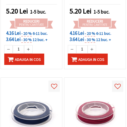
~10 m
~10 m
făcând clic
pe butonul
5.20
Lei
5.20
Lei
"Salvați"
1-5 buc.
1-5 buc.
REDUCERI
REDUCERI
PENTRU CANTITATE
PENTRU CANTITATE
Аcceptati
toate!
4.16 Lei
4.16 Lei
- 20 %
6-11 buc.
- 20 %
6-11 buc.
3.64 Lei
3.64 Lei
- 30 %
12 buc. +
- 30 %
12 buc. +
Setări
ADAUGA IN COS
ADAUGA IN COS