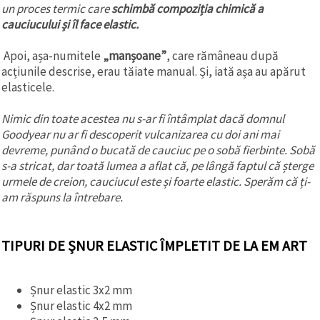
un proces termic care
schimbă compoziția chimică a
cauciucului și îl face elastic.
Apoi, așa-numitele
„manșoane”
, care rămâneau după
acțiunile descrise, erau tăiate manual. Și, iată așa au apărut
elasticele.
Nimic din toate acestea nu s-ar fi întâmplat dacă domnul
Goodyear nu ar fi descoperit vulcanizarea cu doi ani mai
devreme, punând o bucată de cauciuc pe o sobă fierbinte. Sobă
s-a stricat, dar toată lumea a aflat că, pe lângă faptul că șterge
urmele de creion, cauciucul este și foarte elastic. Sperăm că ți-
am răspuns la întrebare.
TIPURI DE ȘNUR ELASTIC ÎMPLETIT DE LA EM ART
Șnur elastic 3x2 mm
Șnur elastic 4x2 mm