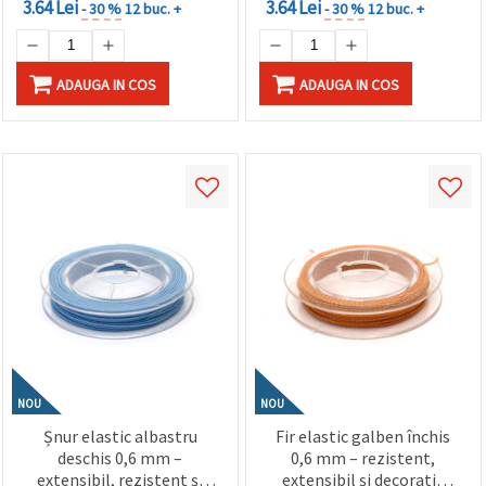
3.64 Lei
3.64 Lei
- 30 %
12 buc. +
- 30 %
12 buc. +
ADAUGA IN COS
ADAUGA IN COS
NOU
NOU
Șnur elastic albastru
Fir elastic galben închis
deschis 0,6 mm –
0,6 mm – rezistent,
extensibil, rezistent și
extensibil și decorativ