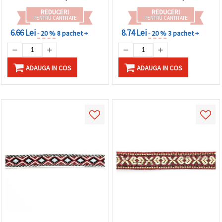
REDUCERI
REDUCERI
PENTRU CANTITATE
PENTRU CANTITATE
6.66 Lei
8.74 Lei
- 20 %
8 pachet +
- 20 %
3 pachet +
ADAUGA IN COS
ADAUGA IN COS