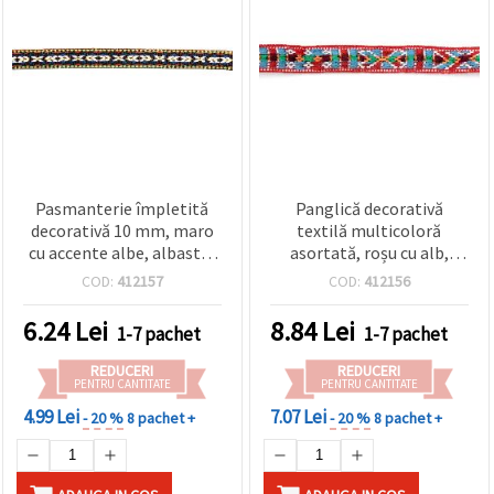
Pasmanterie împletită
Panglică decorativă
decorativă 10 mm, maro
textilă multicoloră
cu accente albe, albastre
asortată, roșu cu alb,
și galbene - 5 metri
portocaliu, verde și
COD:
412157
COD:
412156
albastru / Lățime: 14 mm -
5 metri
6.24
Lei
8.84
Lei
1-7 pachet
1-7 pachet
REDUCERI
REDUCERI
PENTRU CANTITATE
PENTRU CANTITATE
4.99 Lei
7.07 Lei
- 20 %
8 pachet +
- 20 %
8 pachet +