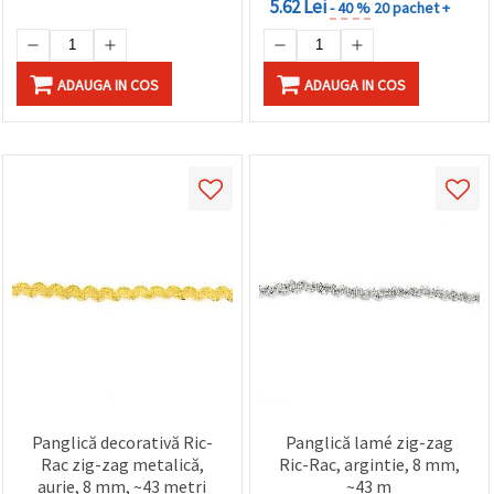
5.62 Lei
- 40 %
20 pachet +
ADAUGA IN COS
ADAUGA IN COS
Panglică decorativă Ric-
Panglică lamé zig-zag
Rac zig-zag metalică,
Ric-Rac, argintie, 8 mm,
aurie, 8 mm, ~43 metri
~43 m