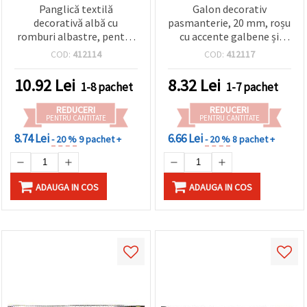
Panglică textilă
Galon decorativ
decorativă albă cu
pasmanterie, 20 mm, roșu
romburi albastre, pentru
cu accente galbene și
cusut, mărțișoare și
verde deschis – 5 m
COD:
412114
COD:
412117
proiecte craft/handmade,
15 mm x 5 m
10.92
Lei
8.32
Lei
1-8 pachet
1-7 pachet
REDUCERI
REDUCERI
PENTRU CANTITATE
PENTRU CANTITATE
8.74 Lei
6.66 Lei
- 20 %
9 pachet +
- 20 %
8 pachet +
ADAUGA IN COS
ADAUGA IN COS