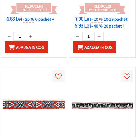
REDUCERI
REDUCERI
PENTRU CANTITATE
PENTRU CANTITATE
6.66 Lei
7.90 Lei
- 20 %
6 pachet +
- 20 %
10-19 pachet
5.93 Lei
- 40 %
20 pachet +
ADAUGA IN COS
ADAUGA IN COS