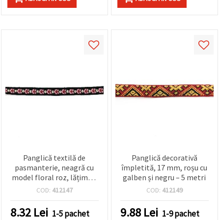
Panglică textilă de
Panglică decorativă
pasmanterie, neagră cu
împletită, 17 mm, roșu cu
model floral roz, lățime 9
galben și negru – 5 metri
mm, 5 m – ideală pentru
COD:
412147
COD:
412149
accesorii handmade, DIY și
decorațiuni
8.32
Lei
9.88
Lei
1-5 pachet
1-9 pachet