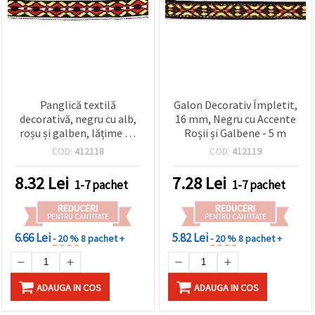
Panglică textilă
Galon Decorativ Împletit,
decorativă, negru cu alb,
16 mm, Negru cu Accente
roșu și galben, lățime 20
Roșii și Galbene - 5 m
mm, 5 m
COD:
412118
COD:
412119
8.32
Lei
7.28
Lei
1-7 pachet
1-7 pachet
REDUCERI
REDUCERI
PENTRU CANTITATE
PENTRU CANTITATE
6.66 Lei
5.82 Lei
- 20 %
8 pachet +
- 20 %
8 pachet +
ADAUGA IN COS
ADAUGA IN COS