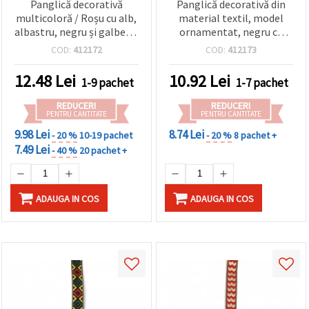
Panglică decorativă
Panglică decorativă din
multicoloră / Roșu cu alb,
material textil, model
albastru, negru și galben /
ornamentat, negru cu
Lățime: 20 mm - 5 metri
crem, roșu și maro /
COD:
412172
COD:
412173
Lățime: 15 mm - 5 m
12.48
Lei
10.92
Lei
1-9 pachet
1-7 pachet
REDUCERI
REDUCERI
PENTRU CANTITATE
PENTRU CANTITATE
9.98 Lei
8.74 Lei
- 20 %
10-19 pachet
- 20 %
8 pachet +
7.49 Lei
- 40 %
20 pachet +
ADAUGA IN COS
ADAUGA IN COS