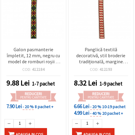
Galon pasmanterie
Panglică textilă
împletit, 12 mm, negru cu
decorativă, stil broderie
model de romburi roșii și
tradițională, margine
verzi - 5 metri
aurie metalizată, lățime
COD:
412184
COD:
412193
12 mm, roșu cu crem și
maro, 5 m
9.88
Lei
8.32
Lei
1-7 pachet
1-9 pachet
REDUCERI
REDUCERI
PENTRU CANTITATE
PENTRU CANTITATE
7.90 Lei
6.66 Lei
- 20 %
8 pachet +
- 20 %
10-19 pachet
4.99 Lei
- 40 %
20 pachet +
ADAUGA IN COS
ADAUGA IN COS