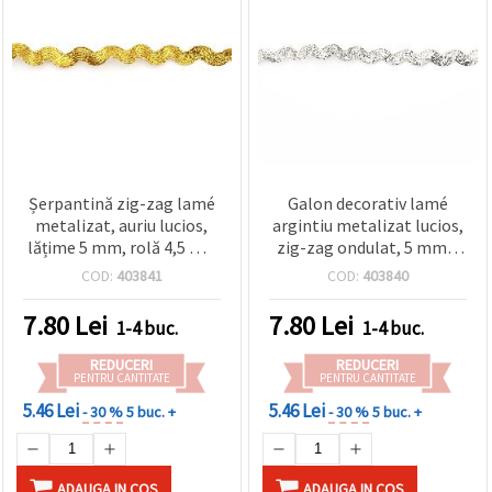
Șerpantină zig-zag lamé
Galon decorativ lamé
metalizat, auriu lucios,
argintiu metalizat lucios,
lățime 5 mm, rolă 4,5 m –
zig-zag ondulat, 5 mm x
pasmanterie pentru craft,
4,5 m — panglică pentru
COD:
403841
COD:
403840
croitorie și decorațiuni DIY
croitorie, DIY/handmade,
costume și decorațiuni (nu
7.80
Lei
7.80
Lei
1-4 buc.
1-4 buc.
este argint real)
REDUCERI
REDUCERI
PENTRU CANTITATE
PENTRU CANTITATE
5.46 Lei
5.46 Lei
- 30 %
5 buc. +
- 30 %
5 buc. +
ADAUGA IN COS
ADAUGA IN COS