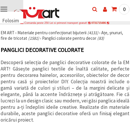
0
Folosim
Comanda peste 250 Lei si primesti transport gratuit!
0731715486
cookie-
EM ART
›
Materiale pentru confecționat bijuterii
(4131)
›
Ațe, șnururi,
uri
fire de tricotat
(1581)
›
Panglici colorate pentru decor
(83)
🍪 Folosim
cookie-uri
PANGLICI DECORATIVE COLORATE
și
tehnologii
similare
Descoperă selecția de panglici decorative colorate de la EM
pentru a
ART! Găsește panglici textile de înaltă calitate, perfecte
asigura
funcționarea
pentru decorarea hainelor, accesoriilor, obiectelor de decor
corectă a
pentru casă și proiectelor DIY. Colecția noastră include o
site-ului,
gamă variată de culori și stiluri – de la margini delicate și
pentru a vă
îmbunătăți
elegante, până la accente îndrăznețe și atrăgătoare. Fie că
experiența
lucrezi la un design clasic sau modern, vei găsi panglica ideală
și, cu
pentru a-ți îndeplini ideile creative. Realizate din materiale
acordul
dumneavoastră,
durabile, aceste panglici decorative oferă un finisaj elegant
pentru a
oricărui proiect.
analiza
traficul și a
afișa