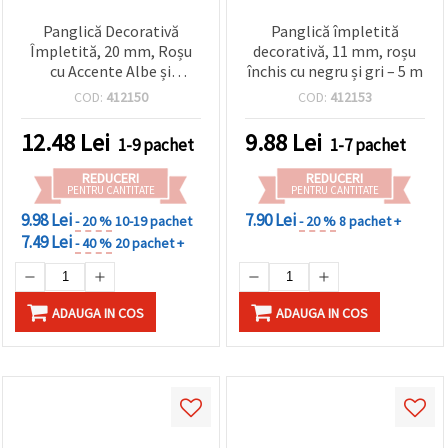
Panglică Decorativă
Panglică împletită
Împletită, 20 mm, Roșu
decorativă, 11 mm, roșu
cu Accente Albe și
închis cu negru și gri – 5 m
Albastre – 5 m
COD:
412150
COD:
412153
12.48
Lei
9.88
Lei
1-9 pachet
1-7 pachet
REDUCERI
REDUCERI
PENTRU CANTITATE
PENTRU CANTITATE
9.98 Lei
7.90 Lei
- 20 %
10-19 pachet
- 20 %
8 pachet +
7.49 Lei
- 40 %
20 pachet +
ADAUGA IN COS
ADAUGA IN COS