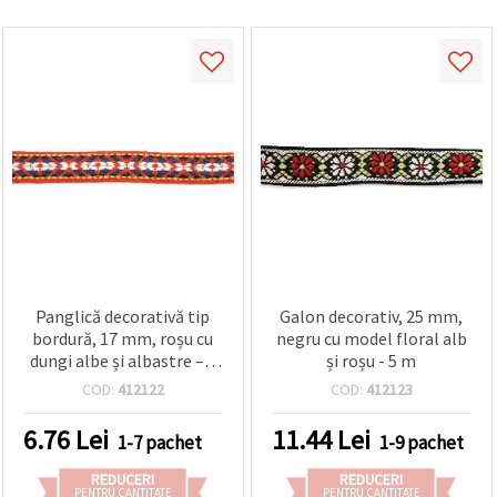
Panglică decorativă tip
Galon decorativ, 25 mm,
bordură, 17 mm, roșu cu
negru cu model floral alb
dungi albe și albastre – 5
și roșu - 5 m
metri
COD:
412122
COD:
412123
6.76
Lei
11.44
Lei
1-7 pachet
1-9 pachet
REDUCERI
REDUCERI
PENTRU CANTITATE
PENTRU CANTITATE