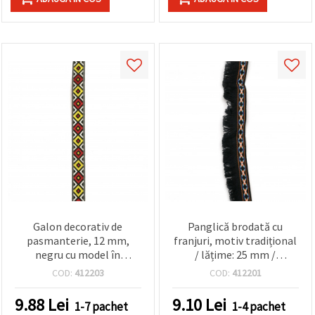
Galon decorativ de
Panglică brodată cu
pasmanterie, 12 mm,
franjuri, motiv tradițional
negru cu model în
/ lățime: 25 mm /
romburi roșii și galbene –
bleumarin cu alb,
COD:
412203
COD:
412201
5 m
portocaliu și albastru - 1
metru
9.88
Lei
9.10
Lei
1-7 pachet
1-4 pachet