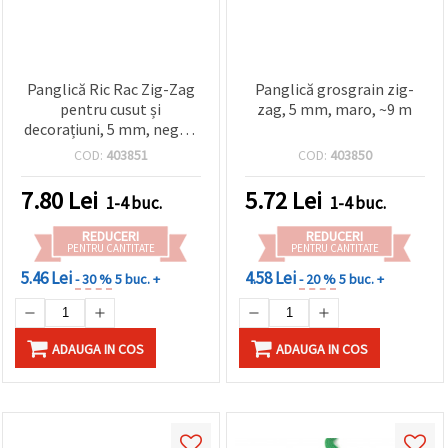
Panglică Ric Rac Zig-Zag
Panglică grosgrain zig-
pentru cusut și
zag, 5 mm, maro, ~9 m
decorațiuni, 5 mm, negru,
~9 metri
COD:
403851
COD:
403850
7.80
Lei
5.72
Lei
1-4 buc.
1-4 buc.
REDUCERI
REDUCERI
PENTRU CANTITATE
PENTRU CANTITATE
5.46 Lei
4.58 Lei
- 30 %
5 buc. +
- 20 %
5 buc. +
ADAUGA IN COS
ADAUGA IN COS