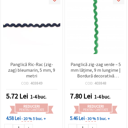
Panglică Ric-Rac (zig-
Panglică zig-zag verde – 5
zag) bleumarin, 5 mm, 9
mm lățime, 9 m lungime |
metri
Bordură decorativă
ondulată pentru cusut,
COD:
403849
COD:
403848
craft, proiecte DIY și
împachetarea cadourilor
5.72
Lei
7.80
Lei
1-4 buc.
1-4 buc.
REDUCERI
REDUCERI
PENTRU CANTITATE
PENTRU CANTITATE
4.58 Lei
5.46 Lei
- 20 %
5 buc. +
- 30 %
5 buc. +