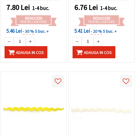
îmbrăcăminte și proiecte
7.80
Lei
6.76
Lei
1-4 buc.
1-4 buc.
craft/DIY
REDUCERI
REDUCERI
PENTRU CANTITATE
PENTRU CANTITATE
5.46 Lei
5.41 Lei
- 30 %
5 buc. +
- 20 %
5 buc. +
ADAUGA IN COS
ADAUGA IN COS