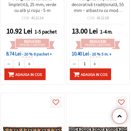
împletită, 25 mm, verde
decorativă tradițională, 55
cu alb și roșu - 5 m
mm – albastru cu model
roșu, 1 m, pentru costume
COD:
412124
COD:
412126
populare, scenă și
proiecte DIY/handmade
10.92
Lei
13.00
Lei
1-5 pachet
1-4 m.
REDUCERI
REDUCERI
PENTRU CANTITATE
PENTRU CANTITATE
8.74 Lei
10.40 Lei
- 20 %
6 pachet +
- 20 %
5 m. +
ADAUGA IN COS
ADAUGA IN COS