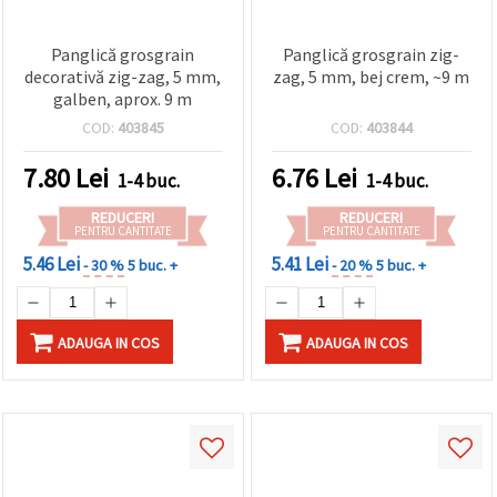
Panglică grosgrain
Panglică grosgrain zig-
decorativă zig-zag, 5 mm,
zag, 5 mm, bej crem, ~9 m
galben, aprox. 9 m
COD:
403845
COD:
403844
7.80
Lei
6.76
Lei
1-4 buc.
1-4 buc.
REDUCERI
REDUCERI
PENTRU CANTITATE
PENTRU CANTITATE
5.46 Lei
5.41 Lei
- 30 %
5 buc. +
- 20 %
5 buc. +
ADAUGA IN COS
ADAUGA IN COS