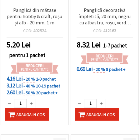
Panglică din mătase
Panglică decorativă
pentru hobby & craft, roșu
împletită, 20 mm, negru
și alb - 20 mm, 1 m
cu albastru, roșu, verde,
alb și galben - 5 m
COD:
402524
COD:
412163
5.20
Lei
8.32
Lei
1-7 pachet
pentru 1 pachet
REDUCERI
PENTRU CANTITATE
REDUCERI
6.66 Lei
- 20 %
8 pachet +
PENTRU CANTITATE
4.16 Lei
- 20 %
2-9 pachet
3.12 Lei
- 40 %
10-19 pachet
2.60 Lei
- 50 %
20 pachet +
ADAUGA IN COS
ADAUGA IN COS