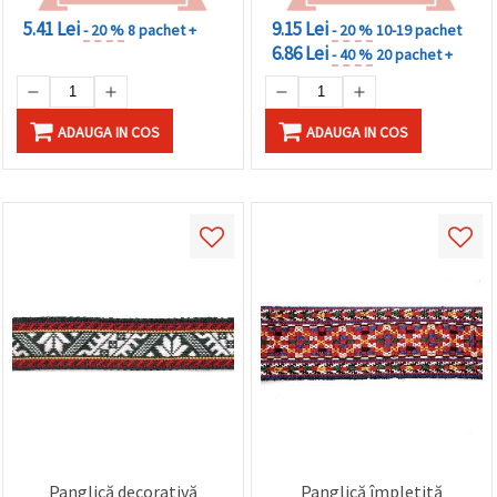
5.41 Lei
9.15 Lei
- 20 %
8 pachet +
- 20 %
10-19 pachet
6.86 Lei
- 40 %
20 pachet +
ADAUGA IN COS
ADAUGA IN COS
Panglică decorativă
Panglică împletită