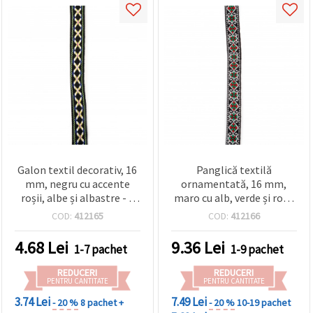
Galon textil decorativ, 16
Panglică textilă
mm, negru cu accente
ornamentată, 16 mm,
roșii, albe și albastre - 5
maro cu alb, verde și roșu
metri
- 5 m
COD:
412165
COD:
412166
4.68
Lei
9.36
Lei
1-7 pachet
1-9 pachet
REDUCERI
REDUCERI
PENTRU CANTITATE
PENTRU CANTITATE
3.74 Lei
7.49 Lei
- 20 %
8 pachet +
- 20 %
10-19 pachet