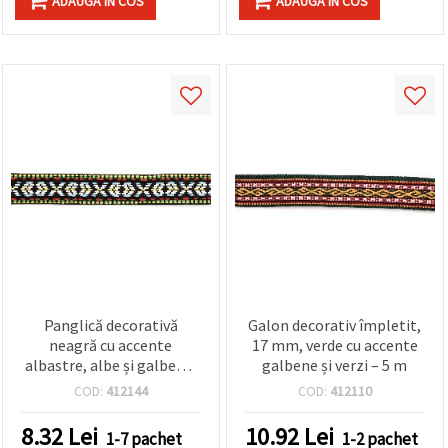
ADAUGA IN COS
ADAUGA IN COS
Panglică decorativă
Galon decorativ împletit,
neagră cu accente
17 mm, verde cu accente
albastre, albe și galbene,
galbene și verzi – 5 m
pentru accesorii DIY și
COD:
412144
COD:
412110
craft, lățime: 20 mm – 5 m
8.32
Lei
10.92
Lei
1-7 pachet
1-2 pachet