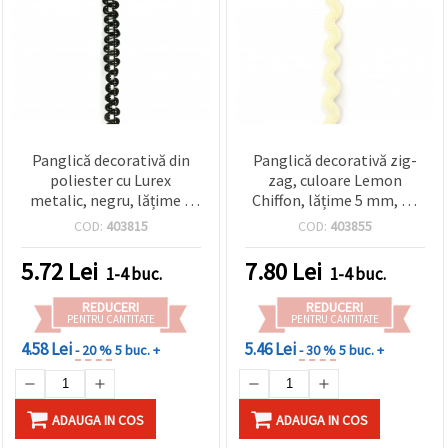
Panglică decorativă din
Panglică decorativă zig-
poliester cu Lurex
zag, culoare Lemon
metalic, negru, lățime 7
Chiffon, lățime 5 mm, ~9
mm, rolă ~24 m
m
COD:
403815
COD:
403855
5.72
Lei
7.80
Lei
1-4 buc.
1-4 buc.
REDUCERI
REDUCERI
PENTRU CANTITATE
PENTRU CANTITATE
4.58 Lei
5.46 Lei
- 20 %
5 buc. +
- 30 %
5 buc. +
ADAUGA IN COS
ADAUGA IN COS