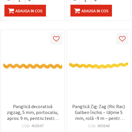
ADAUGA IN COS
ADAUGA IN COS
Panglică decorativă
Panglică Zig-Zag (Ric Rac)
zigzag, 5 mm, portocaliu,
Galben Închis – lățime 5
aprox. 9 m, pentru textile
mm, rolă ~9 m – pentru
și meșteșuguri
cusut, accesorii
COD:
403847
COD:
403846
handmade, finisaje