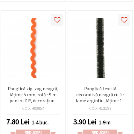
Panglică zig-zag neagră,
Panglică textilă
lățime 5 mm, rolă ~9 m
decorativă neagră cu fir
pentru DIY, decorațiuni,
lamé argintiu, lățime 16
croitorie, quilting și
mm – 1 metru
COD:
403854
COD:
412197
meșteșuguri
7.80
Lei
3.90
Lei
1-4 buc.
1-9 m.
REDUCERI
REDUCERI