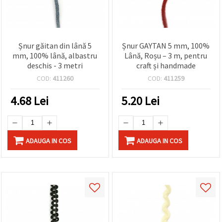
Șnur găitan din lână 5
Șnur GAYTAN 5 mm, 100%
mm, 100% lână, albastru
Lână, Roșu – 3 m, pentru
deschis - 3 metri
craft și handmade
COD:
411260
COD:
411259
4.68
Lei
5.20
Lei
ADAUGA IN COS
ADAUGA IN COS