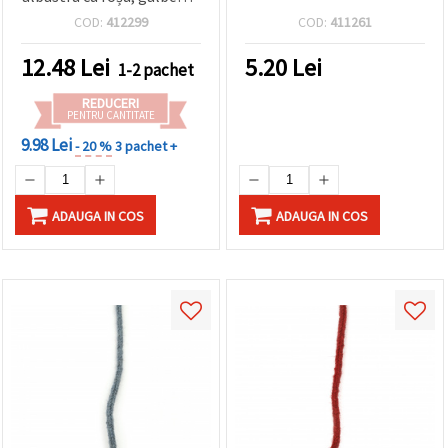
făcând clic
verde – 5 metri
COD:
412299
COD:
411261
pe butonul
"Salvați"
12.48
Lei
5.20
Lei
1-2 pachet
Аcceptati
REDUCERI
toate!
PENTRU CANTITATE
9.98 Lei
- 20 %
3 pachet +
Setări
ADAUGA IN COS
ADAUGA IN COS