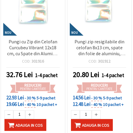
NOU
NOU
Pungi cu Zip din Celofan
Pungi zip resigilabile din
Curcubeu Vibrant 12x18
celofan 8x13 cm, spate
cm, cu Spate din Aluminiu
din folie de aluminiu,
– Ambalaj Rezistent,
culoare curcubeu –
COD:
301916
COD:
301912
Lucios și Atrăgător, Set de
ambalaj elegant și
100
atrăgător, set 100 bucăți
32.76
Lei
20.80
Lei
1-4 pachet
1-4 pachet
REDUCERI
REDUCERI
PENTRU CANTITATE
PENTRU CANTITATE
22.93 Lei
14.56 Lei
- 30 %
5-9 pachet
- 30 %
5-9 pachet
19.66 Lei
12.48 Lei
- 40 %
10 pachet +
- 40 %
10 pachet +
ADAUGA IN COS
ADAUGA IN COS