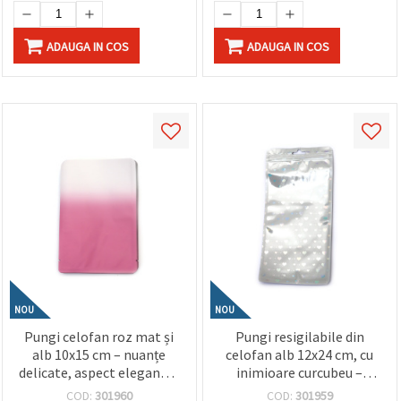
ADAUGA IN COS
ADAUGA IN COS
NOU
NOU
Pungi celofan roz mat și
Pungi resigilabile din
alb 10x15 cm – nuanțe
celofan alb 12x24 cm, cu
delicate, aspect elegant și
inimioare curcubeu –
rezistență sporită, set 100
ambalaj drăguț, elegant și
COD:
301960
COD:
301959