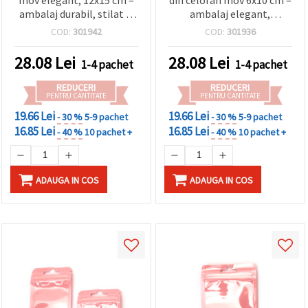
ambalaj durabil, stilat și
ambalaj elegant,
atrăgător, set de 50 buc.
rezistent și atrăgător, set
COD:
301942
COD:
301936
100 buc.
28.08
Lei
28.08
Lei
1-4 pachet
1-4 pachet
REDUCERI
REDUCERI
PENTRU CANTITATE
PENTRU CANTITATE
19.66 Lei
19.66 Lei
- 30 %
5-9 pachet
- 30 %
5-9 pachet
16.85 Lei
16.85 Lei
- 40 %
10 pachet +
- 40 %
10 pachet +
ADAUGA IN COS
ADAUGA IN COS