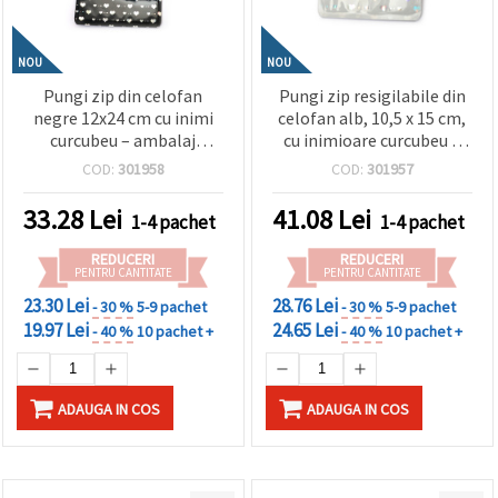
NOU
NOU
Pungi zip din celofan
Pungi zip resigilabile din
negre 12x24 cm cu inimi
celofan alb, 10,5 x 15 cm,
curcubeu – ambalaj
cu inimioare curcubeu –
elegant, durabil și
drăguțe, rezistente,
COD:
301958
COD:
301957
atrăgător, set 50 bucăți
ambalaj atrăgător, set
100 buc.
33.28
Lei
41.08
Lei
1-4 pachet
1-4 pachet
REDUCERI
REDUCERI
PENTRU CANTITATE
PENTRU CANTITATE
23.30 Lei
28.76 Lei
- 30 %
5-9 pachet
- 30 %
5-9 pachet
19.97 Lei
24.65 Lei
- 40 %
10 pachet +
- 40 %
10 pachet +
ADAUGA IN COS
ADAUGA IN COS