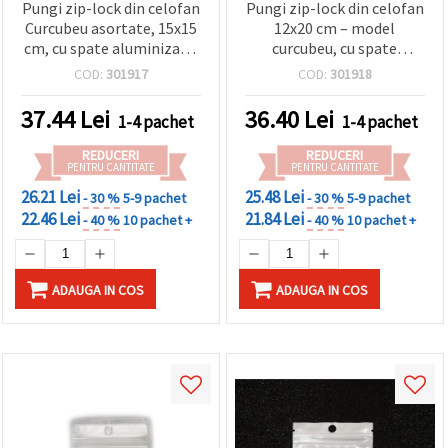
Pungi zip-lock din celofan
Pungi zip-lock din celofan
Curcubeu asortate, 15x15
12x20 cm – model
cm, cu spate aluminizat –
curcubeu, cu spate
ambalaje elegante,
aluminizat și orificiu de
COD:
301917
COD:
301918
rezistente și atrăgătoare,
agățare, set 100 buc.
set de 100
37.44
Lei
36.40
Lei
1-4 pachet
1-4 pachet
REDUCERI
REDUCERI
PENTRU CANTITATE
PENTRU CANTITATE
26.21 Lei
25.48 Lei
- 30 %
5-9 pachet
- 30 %
5-9 pachet
22.46 Lei
21.84 Lei
- 40 %
10 pachet +
- 40 %
10 pachet +
ADAUGA IN COS
ADAUGA IN COS