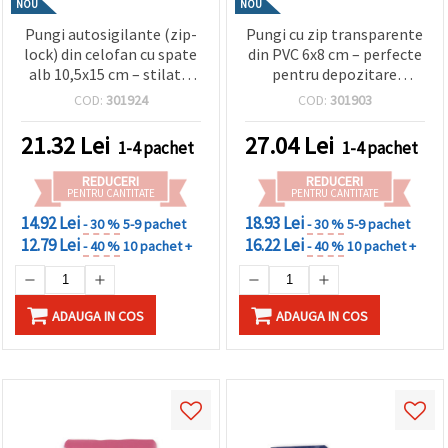
NOU
NOU
Pungi autosigilante (zip-
Pungi cu zip transparente
lock) din celofan cu spate
din PVC 6x8 cm – perfecte
alb 10,5x15 cm – stilate,
pentru depozitare
ambalare rezistentă,
ordonată și expunere, set
COD:
301924
COD:
301903
ordonată și profesională,
de 100 bucăți
set de 100
21.32
Lei
27.04
Lei
1-4 pachet
1-4 pachet
REDUCERI
REDUCERI
PENTRU CANTITATE
PENTRU CANTITATE
14.92 Lei
18.93 Lei
- 30 %
5-9 pachet
- 30 %
5-9 pachet
12.79 Lei
16.22 Lei
- 40 %
10 pachet +
- 40 %
10 pachet +
ADAUGA IN COS
ADAUGA IN COS