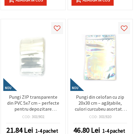
NOU
NOU
Pungi ZIP transparente
Pungi din celofan cu zip
din PVC 5x7 cm – perfecte
20x30 cm – agățabile,
pentru depozitare
culori curcubeu asortate,
ordonată și expunere, set
spate din folie de
COD:
301902
COD:
301920
de 100 bucăți
aluminiu, set 50 bucăți
21.84
Lei
46.80
Lei
1-4 pachet
1-4 pachet