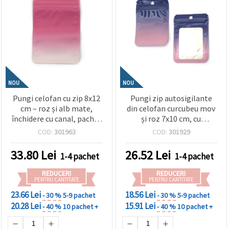
NOU
NOU
Pungi celofan cu zip 8x12
Pungi zip autosigilante
cm – roz și alb mate,
din celofan curcubeu mov
închidere cu canal, pachet
și roz 7x10 cm, cu
de 100 bucăți
fereastră și spate argintiu
COD:
301963
COD:
301929
(culoare argintiu) –
ambalaj strălucitor,
33.80
Lei
26.52
Lei
1-4 pachet
1-4 pachet
elegant și atrăgător, set
de 100
REDUCERI
REDUCERI
PENTRU CANTITATE
PENTRU CANTITATE
23.66 Lei
18.56 Lei
- 30 %
5-9 pachet
- 30 %
5-9 pachet
20.28 Lei
15.91 Lei
- 40 %
10 pachet +
- 40 %
10 pachet +