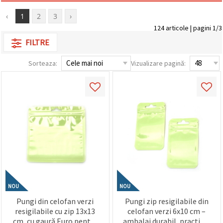
conținut și
reclame
‹
1
2
3
›
mai
124 articole | pagini 1/3
relevante,
inclusiv cu
FILTRE
ajutorul
partenerilor
Sorteaza:
Vizualizare pagină:
noștri de
analiză și
marketing.
Puteți fi de
acord să
utilizați
toate
cookie -
urile făcând
clic pe
"acceptati
toate!" Sau
să vă
indicați
preferințele
în setări
NOU
NOU
selectând
Pungi din celofan verzi
Pungi zip resigilabile din
un tip de
resigilabile cu zip 13x13
celofan verzi 6x10 cm –
cookie -uri
dat și
cm, cu gaură Euro pentru
ambalaj durabil, practic și