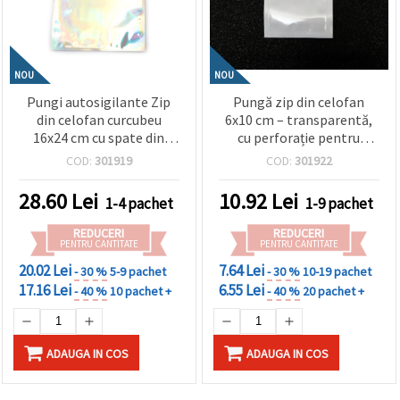
NOU
NOU
Pungi autosigilante Zip
Pungă zip din celofan
din celofan curcubeu
6x10 cm – transparentă,
16x24 cm cu spate din
cu perforație pentru
folie de aluminiu –
agățare și spate alb, set
COD:
301919
COD:
301922
ambalaj rezistent, lucios
100 bucăți
și atrăgător, Set 50 buc.
28.60
Lei
10.92
Lei
1-4 pachet
1-9 pachet
REDUCERI
REDUCERI
PENTRU CANTITATE
PENTRU CANTITATE
20.02 Lei
7.64 Lei
- 30 %
5-9 pachet
- 30 %
10-19 pachet
17.16 Lei
6.55 Lei
- 40 %
10 pachet +
- 40 %
20 pachet +
ADAUGA IN COS
ADAUGA IN COS