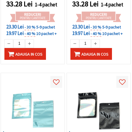
lucios și trendy, set de 100
strălucitor, durabil și
33.28
Lei
33.28
Lei
1-4 pachet
1-4 pachet
atrăgător, set de 100
bucăți
REDUCERI
REDUCERI
PENTRU CANTITATE
PENTRU CANTITATE
23.30 Lei
23.30 Lei
- 30 %
5-9 pachet
- 30 %
5-9 pachet
19.97 Lei
19.97 Lei
- 40 %
10 pachet +
- 40 %
10 pachet +
ADAUGA IN COS
ADAUGA IN COS