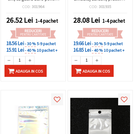
făcând clic
agățare – Set de 50 bucăți
atrăgător, set 100 buc.
COD:
301964
COD:
301935
pe butonul
– perfecte pentru
"Salvați"
ambalare, depozitare și
26.52
Lei
28.08
Lei
1-4 pachet
1-4 pachet
meșteșuguri creative
Аcceptati
REDUCERI
REDUCERI
toate!
PENTRU CANTITATE
PENTRU CANTITATE
18.56 Lei
19.66 Lei
- 30 %
5-9 pachet
- 30 %
5-9 pachet
Setări
15.91 Lei
16.85 Lei
- 40 %
10 pachet +
- 40 %
10 pachet +
ADAUGA IN COS
ADAUGA IN COS