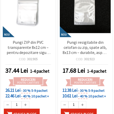
NOU
NOU
Pungi ZIP din PVC
Pungi resigilabile din
transparente 8x12 cm –
celofan cu zip, spate alb,
pentru depozitare sigură
8x13 cm – durabile, aspect
și expunere ordonată, set
îngrijit, ambalare
COD:
301905
COD:
301923
de 100
profesională, set 100
37.44
Lei
17.68
Lei
1-4 pachet
1-4 pachet
REDUCERI
REDUCERI
PENTRU CANTITATE
PENTRU CANTITATE
26.21 Lei
12.38 Lei
- 30 %
5-9 pachet
- 30 %
5-9 pachet
22.46 Lei
10.61 Lei
- 40 %
10 pachet +
- 40 %
10 pachet +
ADAUGA IN COS
ADAUGA IN COS