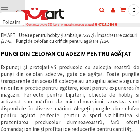
0
Folosim
Comanda peste 250 Lei si primesti transport gratuit!
0731715486
cookie-
EM ART
›
Unelte pentru hobby și ambalaje
(2917)
›
Împachetare cadouri
uri
(1745)
›
Pungi de celofan cu orificiu pentru agățare
(124)
🍪 Folosim
cookie-uri
PUNGI DIN CELOFAN CU ADEZIV PENTRU AGĂȚAT
și
tehnologii
similare
Expuneți și protejați-vă produsele cu selecția noastră de
pentru a
pungi din celofan adezive, gata de agățat. Toate pungile
asigura
funcționarea
transparente din această colecție au un sigiliu adeziv sigur și
corectă a
un orificiu practic pentru agățare, ideal pentru expunerea în
site-ului,
magazin. Perfecte pentru bijuterii, obiecte de hobby și
pentru a vă
îmbunătăți
artizanat sau mărfuri de mici dimensiuni, acestea sunt
experiența
disponibile în diverse mărimi. Alegeți pungile din celofan
și, cu
pentru agățat perfecte pentru a spori vizibilitatea și
acordul
dumneavoastră,
prezentarea produselor dumneavoastră, fără efort!
pentru a
Comandați online și profitați de reducerile pentru cantități.
analiza
traficul și a
afișa