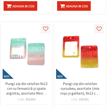
ADAUGA IN COS
ADAUGA IN COS
NOU
NOU
Pungi zip din celofan 9x12
Pungi zip din celofan
cm cu fereastră și spate
curcubeu, asortate (mix
argintiu, asortate Mentă
roșu și galben), 9x12 cm,
Proaspătă & Curcubeu
cu fereastră și spate de
COD:
301930
COD:
301931
Roz – ambalaj elegant,
culoare argintie – ambalaj