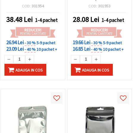
ambalaj lucios, durabil și
(asortate), 8x13 cm –
COD:
301954
COD:
301953
atrăgător pentru
ambalaj rezistent și
handmade, set de 100
atrăgător, set de 100
38.48
Lei
28.08
Lei
1-4 pachet
1-4 pachet
bucăți
bucăți
REDUCERI
REDUCERI
PENTRU CANTITATE
PENTRU CANTITATE
26.94 Lei
19.66 Lei
- 30 %
5-9 pachet
- 30 %
5-9 pachet
23.09 Lei
16.85 Lei
- 40 %
10 pachet +
- 40 %
10 pachet +
ADAUGA IN COS
ADAUGA IN COS