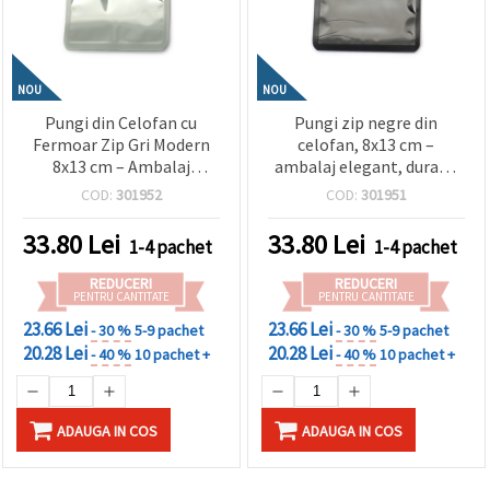
NOU
NOU
Pungi din Celofan cu
Pungi zip negre din
Fermoar Zip Gri Modern
celofan, 8x13 cm –
8x13 cm – Ambalaj
ambalaj elegant, durabil
Elegant, Rezistent și
și modern, set de 100
COD:
301952
COD:
301951
Stilat, Set 100 Bucăți
33.80
Lei
33.80
Lei
1-4 pachet
1-4 pachet
REDUCERI
REDUCERI
PENTRU CANTITATE
PENTRU CANTITATE
23.66 Lei
23.66 Lei
- 30 %
5-9 pachet
- 30 %
5-9 pachet
20.28 Lei
20.28 Lei
- 40 %
10 pachet +
- 40 %
10 pachet +
ADAUGA IN COS
ADAUGA IN COS