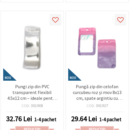
NOU
NOU
Pungi zip din PVC
Pungă zip din celofan
transparent flexibil
curcubeu roz și mov 8x13
4.5x12 cm – ideale pentru
cm, spate argintiu cu
depozitare ordonată și
fereastră, tip pentru
COD:
301908
COD:
301927
expunere, set de 100
agățat – 100 buc
bucăți
32.76
Lei
29.64
Lei
1-4 pachet
1-4 pachet
REDUCERI
REDUCERI