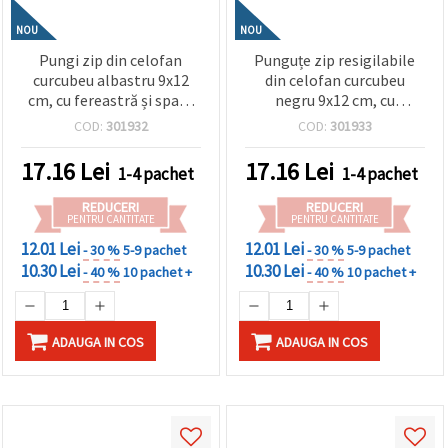
NOU
NOU
Pungi zip din celofan
Punguțe zip resigilabile
curcubeu albastru 9x12
din celofan curcubeu
cm, cu fereastră și spate
negru 9x12 cm, cu
culoare argintie – ambalaj
fereastră și spate culoare
COD:
301932
COD:
301933
elegant, rezistent și
argintie – ambalaj
atrăgător, set 50 bucăți
modern, durabil și
17.16
Lei
17.16
Lei
1-4 pachet
1-4 pachet
atrăgător, set 50 bucăți
REDUCERI
REDUCERI
PENTRU CANTITATE
PENTRU CANTITATE
12.01 Lei
12.01 Lei
- 30 %
5-9 pachet
- 30 %
5-9 pachet
10.30 Lei
10.30 Lei
- 40 %
10 pachet +
- 40 %
10 pachet +
ADAUGA IN COS
ADAUGA IN COS