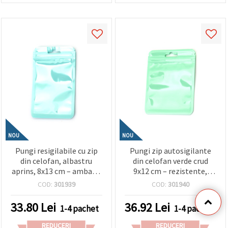
NOU
NOU
Pungi resigilabile cu zip
Pungi zip autosigilante
din celofan, albastru
din celofan verde crud
aprins, 8x13 cm – ambalaj
9x12 cm – rezistente,
rezistent, stilat și
reutilizabile, pentru
COD:
301939
COD:
301940
atrăgător, set de 100
ambalare atrăgătoare,
bucăți
set de 100
33.80
Lei
36.92
Lei
1-4 pachet
1-4 pachet
REDUCERI
REDUCERI