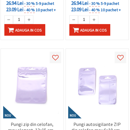
26.94 Lei
26.94 Lei
- 30 %
5-9 pachet
- 30 %
5-9 pachet
23.09 Lei
23.09 Lei
- 40 %
10 pachet +
- 40 %
10 pachet +
ADAUGA IN COS
ADAUGA IN COS
NOU
NOU
Pungi zip din celofan,
Pungi autosigilante ZIP
mov elegant, 12x15 cm –
din celofan mov 6x10 cm –