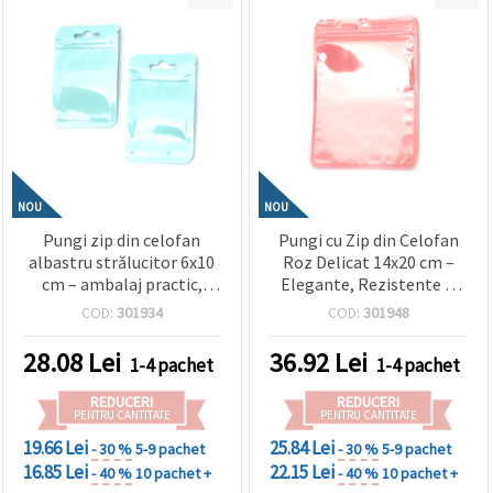
NOU
NOU
Pungi zip din celofan
Pungi cu Zip din Celofan
albastru strălucitor 6x10
Roz Delicat 14x20 cm –
cm – ambalaj practic,
Elegante, Rezistente și
rezistent și atrăgător, set
Atrăgătoare, Set 50 buc.
COD:
301934
COD:
301948
de 100 bucăți
28.08
Lei
36.92
Lei
1-4 pachet
1-4 pachet
REDUCERI
REDUCERI
PENTRU CANTITATE
PENTRU CANTITATE
19.66 Lei
25.84 Lei
- 30 %
5-9 pachet
- 30 %
5-9 pachet
16.85 Lei
22.15 Lei
- 40 %
10 pachet +
- 40 %
10 pachet +