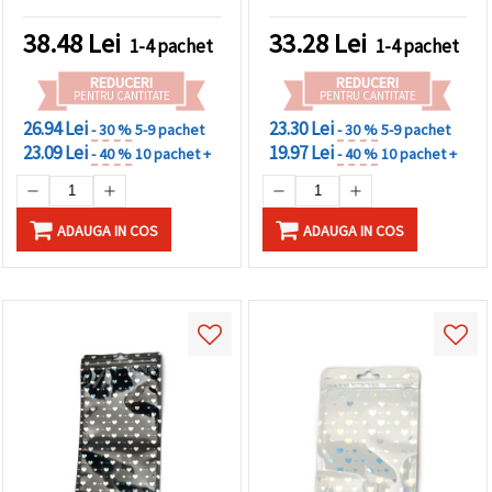
bucăți
atrăgător, set de 50
38.48
Lei
33.28
Lei
1-4 pachet
1-4 pachet
REDUCERI
REDUCERI
PENTRU CANTITATE
PENTRU CANTITATE
26.94 Lei
23.30 Lei
- 30 %
5-9 pachet
- 30 %
5-9 pachet
23.09 Lei
19.97 Lei
- 40 %
10 pachet +
- 40 %
10 pachet +
ADAUGA IN COS
ADAUGA IN COS