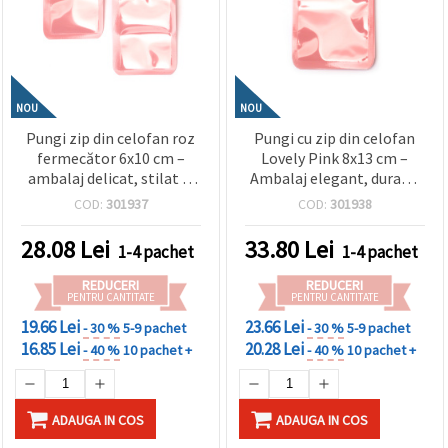
NOU
NOU
Pungi zip din celofan roz
Pungi cu zip din celofan
fermecător 6x10 cm –
Lovely Pink 8x13 cm –
ambalaj delicat, stilat și
Ambalaj elegant, durabil
atrăgător, set de 100
și atrăgător, Set de 100
COD:
301937
COD:
301938
bucăți
bucăți, pentru handmade
și craft
28.08
Lei
33.80
Lei
1-4 pachet
1-4 pachet
REDUCERI
REDUCERI
PENTRU CANTITATE
PENTRU CANTITATE
19.66 Lei
23.66 Lei
- 30 %
5-9 pachet
- 30 %
5-9 pachet
16.85 Lei
20.28 Lei
- 40 %
10 pachet +
- 40 %
10 pachet +
ADAUGA IN COS
ADAUGA IN COS