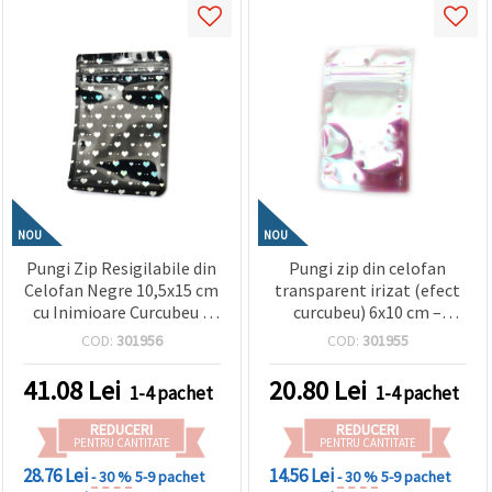
NOU
NOU
Pungi Zip Resigilabile din
Pungi zip din celofan
Celofan Negre 10,5x15 cm
transparent irizat (efect
cu Inimioare Curcubeu –
curcubeu) 6x10 cm –
Ambalaje Trendy, Durabile
ambalaj strălucitor,
COD:
301956
COD:
301955
și Atragătoare, Set de 100
rezistent și atrăgător, set
100 buc.
41.08
Lei
20.80
Lei
1-4 pachet
1-4 pachet
REDUCERI
REDUCERI
PENTRU CANTITATE
PENTRU CANTITATE
28.76 Lei
14.56 Lei
- 30 %
5-9 pachet
- 30 %
5-9 pachet