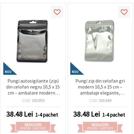
NOU
NOU
Pungi autosigilante (zip)
Pungi zip din celofan gri
din celofan negru 10,5 x 15
modern 10,5 x 15 cm –
cm – ambalare modernă,
ambalaje elegante,
rezistentă și elegantă,
durabile și stilate, set de
COD:
301950
COD:
301949
set de 100 bucăți
100
38.48
Lei
38.48
Lei
1-4 pachet
1-4 pachet
REDUCERI
REDUCERI
PENTRU CANTITATE
PENTRU CANTITATE