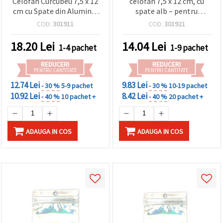
Celofan Curcubeu 7,5 x 12
celofan 7,5 x 12 cm, cu
cm cu Spate din Aluminiu
spate alb – pentru
– Ambalaj Atragător și
ambalare curată, durabilă
COD:
301911
COD:
301921
Durabil, Set 100 bucăți
și profesională, set de 100
18.20
Lei
14.04
Lei
1-4 pachet
1-9 pachet
REDUCERI
REDUCERI
PENTRU CANTITATE
PENTRU CANTITATE
12.74 Lei
9.83 Lei
- 30 %
5-9 pachet
- 30 %
10-19 pachet
10.92 Lei
8.42 Lei
- 40 %
10 pachet +
- 40 %
20 pachet +
ADAUGA IN COS
ADAUGA IN COS