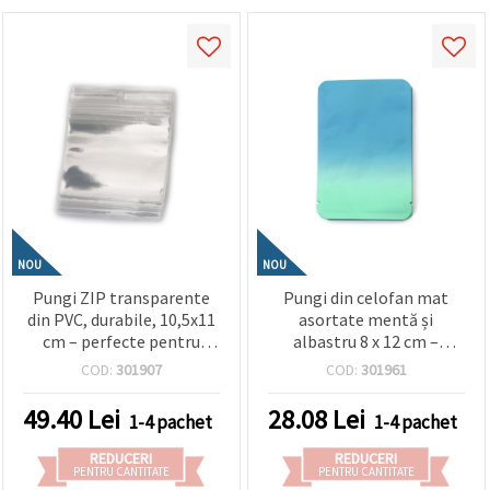
NOU
NOU
Pungi ZIP transparente
Pungi din celofan mat
din PVC, durabile, 10,5x11
asortate mentă și
cm – perfecte pentru
albastru 8 x 12 cm –
depozitare sigură și
ambalaj moale, elegant și
COD:
301907
COD:
301961
expunere atrăgătoare, set
rezistent, set de 100
100 buc.
bucăți
49.40
Lei
28.08
Lei
1-4 pachet
1-4 pachet
REDUCERI
REDUCERI
PENTRU CANTITATE
PENTRU CANTITATE