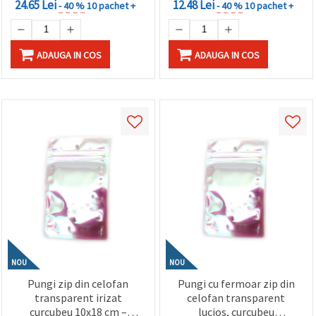
24.65 Lei
12.48 Lei
- 40 %
10 pachet +
- 40 %
10 pachet +
ADAUGA IN COS
ADAUGA IN COS
NOU
NOU
Pungi zip din celofan
Pungi cu fermoar zip din
transparent irizat
celofan transparent
curcubeu 10x18 cm –
lucios, curcubeu