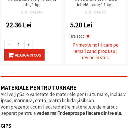
alb, 1 kg
lichidă, pungă 1 kg —
activat cu apă pentru
COD:
842246
COD:
842065
matrițe, sculptură, craft
DIY și modelism — finisaj
22.36
Lei
5.20
Lei
cu aspect de piatră
Fara stoc:
Primeste notificare pe
email cand produsul
ADAUGA IN COS
revine in stoc.
MATERIALE PENTRU TURNARE
Aici veți găsi o varietate de materiale pentru turnare, inclusiv:
ipsos, marmură, cretă, piatră lichidă și silicon
.
Vom prezenta acum fiecare dintre materialele de mai sus
separat pentru a
vedea mai îndeaproape fiecare dintre ele.
GIPS