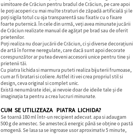
uimitoare de Crăciun pentru bradul de Crăciun, pe care apoi
le poți acoperi cu mai multe straturi de zăpadă artificială și le
poți sigila totul cu oja transparentă sau fixativ cu o fixare
foarte puternică. În cele din urmă, veți avea minunate jucării
de Crăciun realizate manual de agățat pe brad sau de oferit
prietenilor.
Poți realiza nu doar jucării de Crăciun, ci și diverse decorațiuni
de artă în forme neregulate, care dacă sunt apoi decorate
corespunzător ar putea deveni accesorii unice pentru tine și
prietenii tăi.
Cu piatra lichida si marmura puteti realiza bijuterii frumoase,
cum ar fi bratari si coliere. Astfel iti vei crea propriul stil si
design, ceva original si complet unic.
Există nenumărate idei, ai nevoie doar de ideile tale și de
imaginația ta pentru a crea lucruri minunate.
CUM SE UTILIZEAZA PIATRA LICHIDA?
Se toarnă 180 ml într-un recipient adecvat. apa si adaugam
500 g de amestec. Se amestecă energic până se obține o pastă
omogenă. Se lasa sa se ingroase usor aproximativ 5 minute,