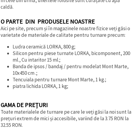
În cele din urmă, uneltele folosite sunt curățate cu apă
caldă.
O PARTE DIN PRODUSELE NOASTRE
Aici pe site, precum și în magazinele noastre fizice veți găsi o
varietate de materiale de calitate pentru turnare precum:
Ludra ceramică LORKA, 800 g;
Silicon pentru piese turnate LORKA, bicomponent, 200
ml., Cu intaritor 15 ml.;
Banda de ipsos / bandaj / pentru modelat Mont Marte,
10x450 cm .;
Tencuiala pentru turnare Mont Marte, 1 kg.;
piatra lichida LORKA, 1 kg;
GAMA DE PREȚURI
Toate materialele de turnare pe care le veți găsi la noi sunt la
prețuri extrem de mici și accesibile, variind de la 3.75 RON la
32.55 RON.