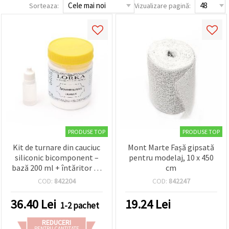
Sorteaza:
Vizualizare pagină:
conținut și
reclame
mai
relevante,
inclusiv cu
ajutorul
partenerilor
noștri de
analiză și
marketing.
Puteți fi de
acord să
utilizați
toate
cookie -
PRODUSE TOP
PRODUSE TOP
urile făcând
clic pe
Kit de turnare din cauciuc
Mont Marte Fașă gipsată
"acceptati
siliconic bicomponent –
pentru modelaj, 10 x 450
toate!" Sau
bază 200 ml + întăritor 15
cm
să vă
indicați
ml pentru realizarea
COD:
842204
COD:
842247
preferințele
matrițelor | DIY hobby:
în setări
rășină, ipsos, săpun și
selectând
36.40
Lei
19.24
Lei
1-2 pachet
lumânări
un tip de
cookie -uri
REDUCERI
dat și
PENTRU CANTITATE