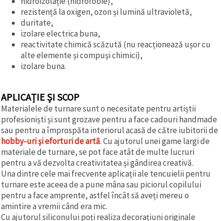
hidroizolație (hidrofobie),
rezistență la oxigen, ozon și lumină ultravioletă,
duritate,
izolare electrica buna,
reactivitate chimică scăzută (nu reacționează ușor cu
alte elemente și compuși chimici),
izolare buna.
APLICAȚIE ȘI SCOP
Materialele de turnare sunt o necesitate pentru artiștii
profesioniști și sunt grozave pentru a face cadouri handmade
sau pentru a împrospăta interiorul acasă de către iubitorii de
hobby-uri și eforturi de artă
. Cu ajutorul unei game largi de
materiale de turnare, se pot face atât de multe lucruri
pentru a vă dezvolta creativitatea și gândirea creativă.
Una dintre cele mai frecvente aplicații ale tencuielii pentru
turnare este aceea de a pune mâna sau piciorul copilului
pentru a face amprente, astfel încât să aveți mereu o
amintire a vremii când era mic.
Cu ajutorul siliconului poți realiza decorațiuni originale