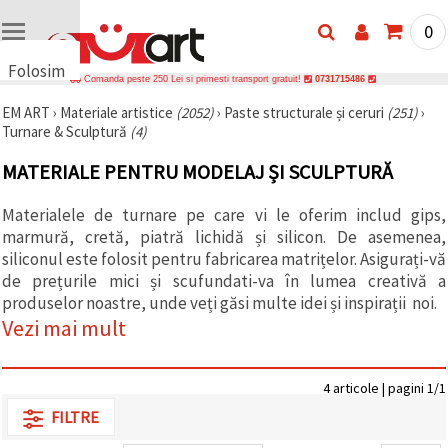
0
Folosim
Comanda peste 250 Lei si primesti transport gratuit!
0731715486
cookie-
EM ART
›
Materiale artistice
(2052)
›
Paste structurale și ceruri
(251)
›
uri
Turnare & Sculptură
(4)
🍪 Folosim
cookie-uri
MATERIALE PENTRU MODELAJ ȘI SCULPTURĂ
și
tehnologii
similare
Materialele de turnare pe care vi le oferim includ gips,
pentru a
marmură, cretă, piatră lichidă și silicon. De asemenea,
asigura
funcționarea
siliconul este folosit pentru fabricarea matrițelor. Asigurați-vă
corectă a
de prețurile mici și scufundati-va în lumea creativă a
site-ului,
produselor noastre, unde veți găsi multe idei și inspirații noi.
pentru a vă
îmbunătăți
Vezi mai mult
experiența
și, cu
acordul
dumneavoastră,
4 articole | pagini 1/1
pentru a
analiza
FILTRE
traficul și a
afișa