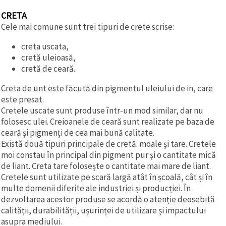
CRETA
Cele mai comune sunt trei tipuri de crete scrise:
creta uscata,
cretă uleioasă,
cretă de ceară.
Creta de unt este făcută din pigmentul uleiului de in, care
este presat.
Cretele uscate sunt produse într-un mod similar, dar nu
folosesc ulei. Creioanele de ceară sunt realizate pe baza de
ceară și pigmenți de cea mai bună calitate.
Există două tipuri principale de cretă: moale și tare. Cretele
moi constau în principal din pigment pur și o cantitate mică
de liant. Creta tare folosește o cantitate mai mare de liant.
Cretele sunt utilizate pe scară largă atât în școală, cât și în
multe domenii diferite ale industriei și producției. În
dezvoltarea acestor produse se acordă o atenție deosebită
calității, durabilității, ușurinței de utilizare și impactului
asupra mediului.