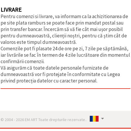
LIVRARE
Pentru comenzi si livrare, va informam ca la achizitionarea de
pe site plata ramburs se poate face prin mandat postal sau
prin transfer bancar. Încercăm să vă fie cât mai ușor posibil
pentru dumneavoastră, clienții noștri, pentru că știm cât de
valoros este timpul dumneavoastră.
Comenzile pot fi plasate 24 de ore pe zi, 7 zile pe săptămână,
iar livrările se fac în termen de 4 zile lucrătoare din momentul
confirmării comenzii.
Vă asigurăm că toate datele personale furnizate de
dumneavoastră vor fi protejate în conformitate cu Legea
privind protecția datelor cu caracter personal.
© 2004 - 2026 EM ART Toate drepturile rezervate..