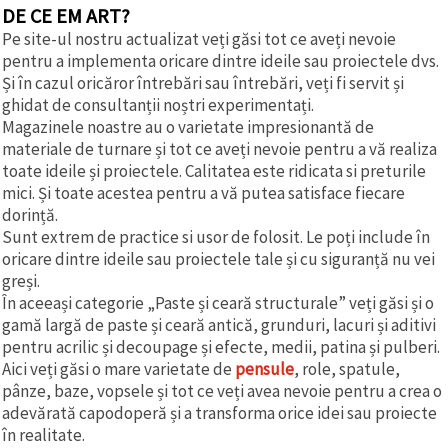
DE CE EM ART?
Pe site-ul nostru actualizat veți găsi tot ce aveți nevoie
pentru a implementa oricare dintre ideile sau proiectele dvs.
Și în cazul oricăror întrebări sau întrebări, veți fi servit și
ghidat de consultanții noștri experimentați.
Magazinele noastre au o varietate impresionantă de
materiale de turnare și tot ce aveți nevoie pentru a vă realiza
toate ideile și proiectele. Calitatea este ridicata si preturile
mici. Și toate acestea pentru a vă putea satisface fiecare
dorință.
Sunt extrem de practice si usor de folosit. Le poți include în
oricare dintre ideile sau proiectele tale și cu siguranță nu vei
greși.
În aceeași categorie „Paste și ceară structurale” veți găsi și o
gamă largă de paste și ceară antică, grunduri, lacuri și aditivi
pentru acrilic și decoupage și efecte, medii, patina și pulberi.
Aici veți găsi o mare varietate de
pensule
, role, spatule,
pânze, baze, vopsele și tot ce veți avea nevoie pentru a crea o
adevărată capodoperă și a transforma orice idei sau proiecte
în realitate.