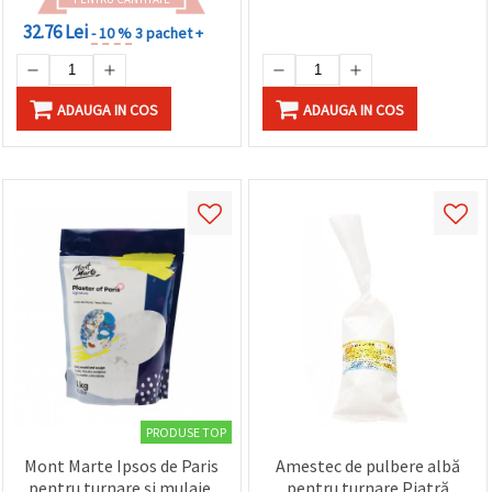
făcând clic
pe butonul
32.76 Lei
- 10 %
3 pachet +
"Salvați"
Аcceptati
ADAUGA IN COS
ADAUGA IN COS
toate!
Setări
PRODUSE TOP
Mont Marte Ipsos de Paris
Amestec de pulbere albă
pentru turnare și mulaje,
pentru turnare Piatră