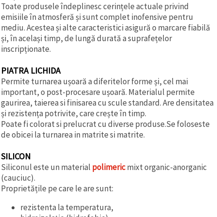
Toate produsele îndeplinesc cerințele actuale privind
emisiile în atmosferă și sunt complet inofensive pentru
mediu. Acestea și alte caracteristici asigură o marcare fiabilă
și, în același timp, de lungă durată a suprafețelor
inscripționate.
PIATRA LICHIDA
Permite turnarea ușoară a diferitelor forme și, cel mai
important, o post-procesare ușoară. Materialul permite
gaurirea, taierea si finisarea cu scule standard. Are densitatea
și rezistența potrivite, care crește în timp.
Poate fi colorat si prelucrat cu diverse produse.Se foloseste
de obicei la turnarea in matrite si matrite.
SILICON
Siliconul este un material
polimeric
mixt organic-anorganic
(cauciuc).
Proprietățile pe care le are sunt:
rezistenta la temperatura,