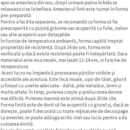
apoi se amesteca din nou, drept urmare piatra lichida se
relaxeaza si se lichefiaza. Amestecul finit este turnat în forma
pre-preparată.
Pentru a facilita separarea, se recomandă ca forma să fie
preacoperită cu puțină grăsime sau acoperită cu folie, nailon
sau alte acoperiri ușor detașabile.
În funcție de temperatura ambiantă, forma capătă treptat
proprietăți de rezistență. După 24 de ore, forma este
verificată și dacă există rezistență poate fi îndepărtată. Daca
materialul este inca moale, mai lasati 12-24 ore, in functie de
temperatura.
Acest lucru nu împiedică procesarea părților vizibile și
accesibile ale acestuia. Este încă moale, ușor de tăiat, găurit
și finisat cu unelte adecvate - daltă, pile metalice, lemn și
multe altele. În timp, puterea crește și prelucrarea devine
mai dificilă. Puterea maximă este atinsă după 20 de zile.
Forma finită este de dorit să fie acoperită cu grund și, dacă se
dorește, poate fi decorată cu toate mijloacele de decoupage.
La amestec se poate adăuga acrilic mat sau luciu pentru a da
culoarea dorită.