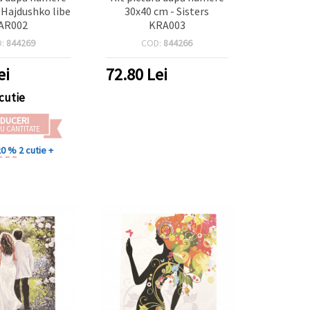
 Hajdushko libe
30x40 cm - Sisters
AR002
KRA003
D:
844269
COD:
844266
ei
72.80
Lei
cutie
DUCERI
U CANTITATE
20 %
2 cutie +