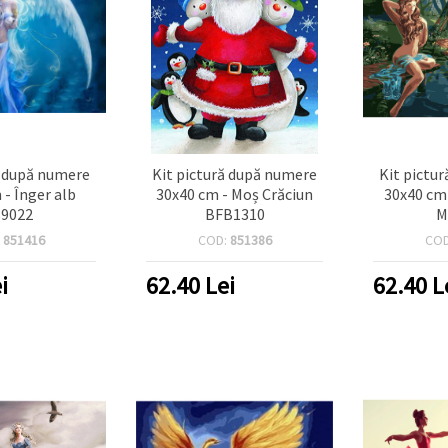
ă după numere
Kit pictură după numere
Kit pictu
 - Înger alb
30x40 cm - Moș Crăciun
30x40 cm 
9022
BFB1310
M
:
851416
COD:
851386
CO
i
62.40
Lei
62.40
L