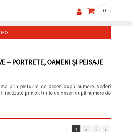
0
IDEO
E – PORTRETE, OAMENI ȘI PEISAJE
n lume prin picturile de desen după numere. Vederi
t fi realizate prin picturile de desen după numere de
‹
1
2
3
›