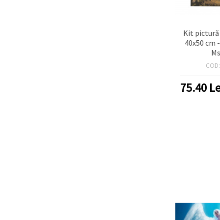
Kit pictur
40x50 cm -
Ms
COD
75.40
Le