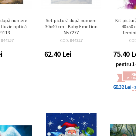
ă după numere
Set pictură după numere
Kit pictu
 Iluzie optică
30x40 cm - Baby Emotion
40x50 
9113
Ms7277
femin
:
844257
COD:
844227
CO
i
62.40
Lei
75.40
L
pentru 1 
RE
PENTR
60.32 Lei
- 