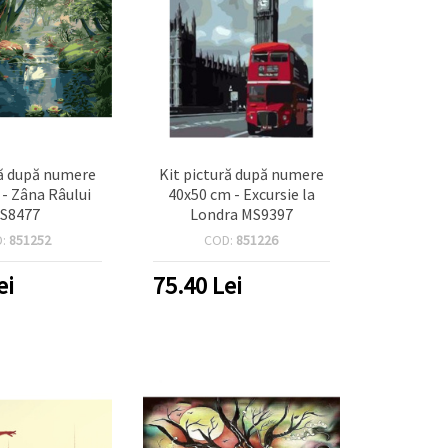
ră după numere
Kit pictură după numere
- Zâna Râului
40x50 cm - Excursie la
S8477
Londra MS9397
D:
851252
COD:
851226
ei
75.40
Lei