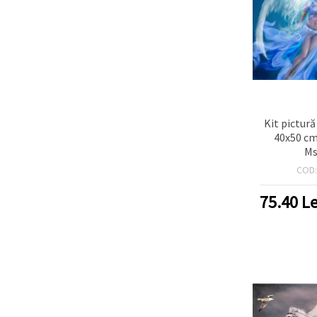
Kit pictur
40x50 cm
Ms
COD
75.40
Le