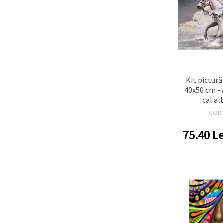
Kit pictur
40x50 cm -
cal a
COD
75.40
Le