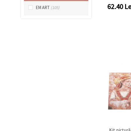
făcând clic
62.40
Le
pe butonul
EM ART
(105)
"Salvați"
Аcceptati
toate!
Setări
Kit pictur