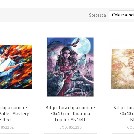
Sorteaza:
ă după numere
Kit pictură după numere
Kit pictu
Ballet Mastery
30x40 cm - Doamna
30x40 
B1061
Lupilor Ms7441
K
:
851192
COD:
851139
CO