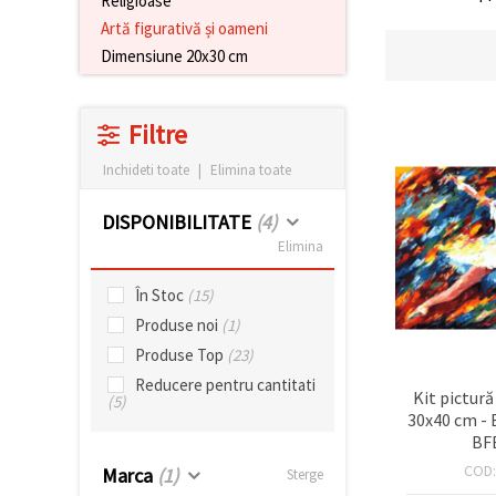
Religioase
conținut și
Artă figurativă și oameni
reclame
mai
Dimensiune 20x30 cm
relevante,
inclusiv cu
ajutorul
partenerilor
Filtre
noștri de
analiză și
Inchideti toate
|
Elimina toate
marketing.
Puteți fi de
DISPONIBILITATE
(4)
acord să
utilizați
Elimina
toate
cookie -
urile făcând
În Stoc
(15)
clic pe
Produse noi
(1)
"acceptati
toate!" Sau
Produse Top
(23)
să vă
indicați
Reducere pentru cantitati
Kit pictur
preferințele
(5)
în setări
30x40 cm - 
selectând
BF
un tip de
cookie -uri
COD
Marca
(1)
Sterge
dat și