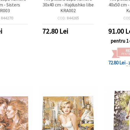
m - Sisters
30x40 cm - Hajdushko libe
40x50 cm -
R003
KRA002
K
:
844270
COD:
844265
CO
i
72.80
Lei
91.00
L
pentru 1 
RE
PENTR
72.80 Lei
- 