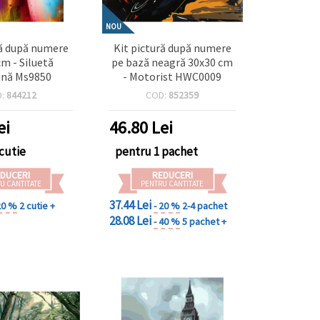
NOU
ră după numere
Kit pictură după numere
cm - Siluetă
pe bază neagră 30x30 cm
ină Ms9850
- Motorist HWC0009
D:
844212
COD:
852359
ei
46.80
Lei
cutie
pentru 1 pachet
DUCERI
REDUCERI
U CANTITATE
PENTRU CANTITATE
37.44 Lei
20 %
2 cutie +
- 20 %
2-4 pachet
28.08 Lei
- 40 %
5 pachet +