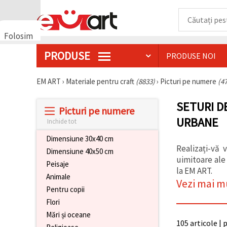
Folosim
cookie-
PRODUSE
PRODUSE NOI
uri
🍪 Folosim
cookie-uri
EM ART
›
Materiale pentru craft
(8833)
›
Picturi pe numere
(4
și
tehnologii
SETURI D
similare
Picturi pe numere
pentru a
URBANE
asigura
Inchide tot
funcționarea
corectă a
Dimensiune 30x40 cm
site-ului,
Realizați-vă 
Dimensiune 40x50 cm
pentru a vă
uimitoare ale
îmbunătăți
Peisaje
la EM ART.
experiența
Animale
și, cu
Vezi mai m
acordul
Pentru copii
dumneavoastră,
Flori
pentru a
analiza
Mări și oceane
traficul și a
105 articole | 
afișa