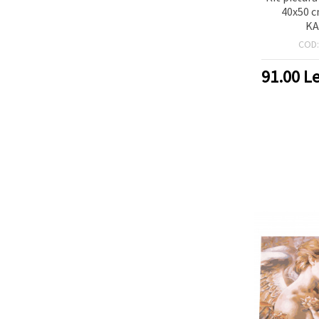
40x50 c
KA
COD
91.00
Le