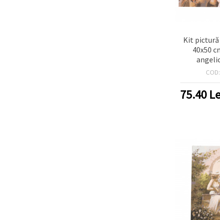
Kit pictur
40x50 c
angeli
COD
75.40
Le