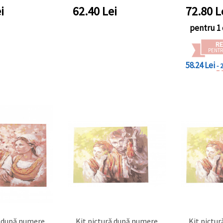
i
62.40
Lei
72.80
L
pentru 1 
RE
PENTR
58.24 Lei
- 
ă după numere
Kit pictură după numere
Kit pictu