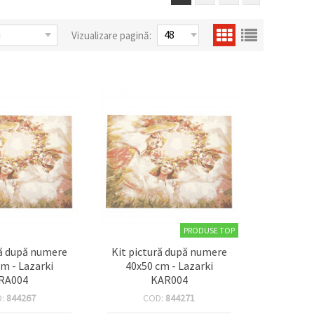
Vizualizare pagină:
PRODUSE TOP
ră după numere
Kit pictură după numere
cm - Lazarki
40x50 cm - Lazarki
RA004
KAR004
D:
844267
COD:
844271