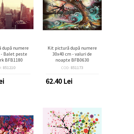
ră după numere
Kit pictură după numere
- Balet peste
30x40 cm - valuri de
rk BFB1180
noapte BFB0630
D:
851210
COD:
851173
ei
62.40
Lei