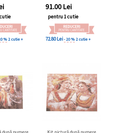
ei
91.00
Lei
cutie
pentru 1 cutie
DUCERI
REDUCERI
U CANTITATE
PENTRU CANTITATE
72.80 Lei
20 %
2 cutie +
- 20 %
2 cutie +
ră după numere
Kit pictură după numere