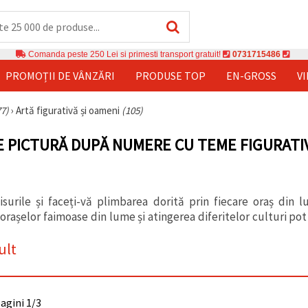
Comanda peste 250 Lei si primesti transport gratuit!
0731715486
PROMOȚII DE VÂNZĂRI
PRODUSE TOP
EN-GROSS
V
77)
›
Artă figurativă și oameni
(105)
E PICTURĂ DUPĂ NUMERE CU TEME FIGURATIV
visurile și faceți-vă plimbarea dorită prin fiecare oraș di
 orașelor faimoase din lume și atingerea diferitelor culturi po
ult
pagini 1/3