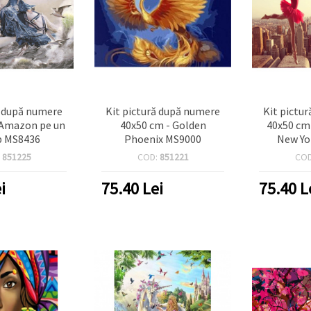
ă după numere
Kit pictură după numere
Kit pictu
 Amazon pe un
40x50 cm - Golden
40x50 cm 
lb MS8436
Phoenix MS9000
New Yo
:
851225
COD:
851221
CO
i
75.40
Lei
75.40
L