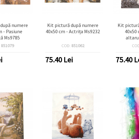
ă după numere
Kit pictură după numere
Kit pictu
m - Pasiune
40x50 cm - Actrița Ms9232
40x50 
că Ms9785
altaru
:
851079
COD:
851062
CO
i
75.40
Lei
75.40
L