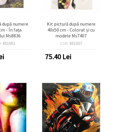
ră după numere
Kit pictură după numere
cm - În fața
40x50 cm - Colorat și cu
lui Ms8836
modele Ms7407
D:
851052
COD:
851027
ei
75.40
Lei