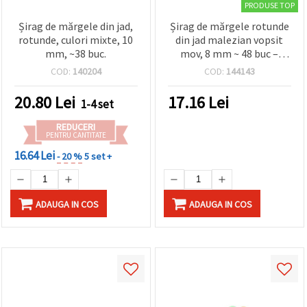
PRODUSE TOP
Șirag de mărgele din jad,
Șirag de mărgele rotunde
rotunde, culori mixte, 10
din jad malezian vopsit
mm, ~38 buc.
mov, 8 mm ~ 48 buc –
mărgele semiprețioase
COD:
140204
COD:
144143
pentru bijuterii DIY,
brățări și coliere
20.80
Lei
17.16
Lei
1-4 set
REDUCERI
PENTRU CANTITATE
16.64 Lei
- 20 %
5 set +
ADAUGA IN COS
ADAUGA IN COS