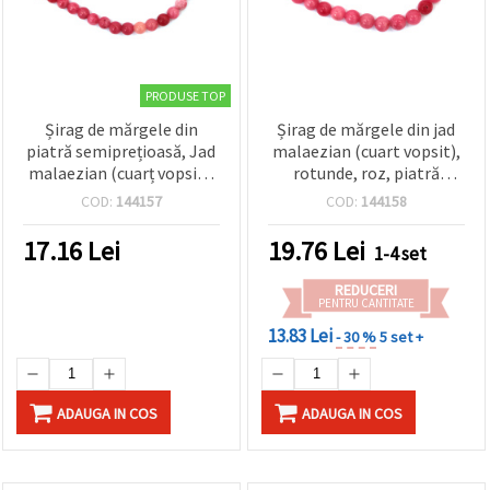
PRODUSE TOP
Șirag de mărgele din
Șirag de mărgele din jad
piatră semiprețioasă, Jad
malaezian (cuart vopsit),
malaezian (cuarț vopsit),
rotunde, roz, piatră
rotunde, roz, 8 mm, ~48
semiprețioasă, 10 mm,
COD:
144157
COD:
144158
buc.
~38 buc.
17.16
Lei
19.76
Lei
1-4 set
REDUCERI
PENTRU CANTITATE
13.83 Lei
- 30 %
5 set +
ADAUGA IN COS
ADAUGA IN COS