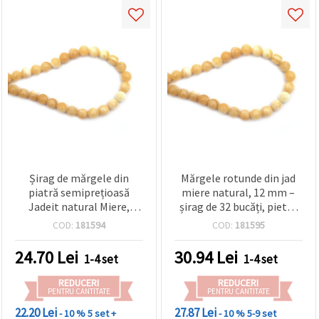
Șirag de mărgele din
Mărgele rotunde din jad
piatră semiprețioasă
miere natural, 12 mm –
Jadeit natural Miere,
șirag de 32 bucăți, pietre
rotunde 10 mm, ~37
semiprețioase pentru
COD:
181594
COD:
181595
bucăți, pentru bijuterii
bijuterii handmade,
handmade
brățări și coliere
24.70
Lei
30.94
Lei
1-4 set
1-4 set
REDUCERI
REDUCERI
PENTRU CANTITATE
PENTRU CANTITATE
22.20 Lei
27.87 Lei
- 10 %
5 set +
- 10 %
5-9 set