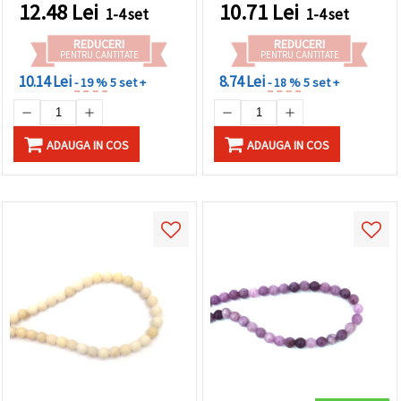
12.48
Lei
10.71
Lei
1-4 set
1-4 set
REDUCERI
REDUCERI
PENTRU CANTITATE
PENTRU CANTITATE
10.14 Lei
8.74 Lei
- 19 %
5 set +
- 18 %
5 set +
ADAUGA IN COS
ADAUGA IN COS