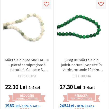
Mărgele din jad She Tai Cui
Șirag de mărgele din
– piatră semiprețioasă
jadeit natural, vopsite în
naturală, Calitate A,
verde, rotunde 10 mm,
rotunde 8 mm mate
aprox. 37 buc. – mărgele
COD:
181863
COD:
181834
(frosted), verde/alb (mix),
din piatră semiprețioasă
șirag ~45 buc., pentru
lustruită pentru bijuterii
22.10
Lei
27.30
Lei
1-4 set
1-4 set
bijuterii handmade,
DIY, brățări și coliere
brățări DIY și coliere
REDUCERI
REDUCERI
PENTRU CANTITATE
PENTRU CANTITATE
19.86 Lei
24.54 Lei
- 10 %
5 set +
- 10 %
5 set +