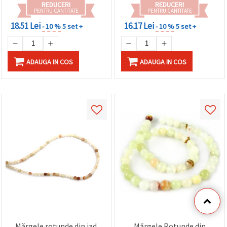
REDUCERI
REDUCERI
PENTRU CANTITATE
PENTRU CANTITATE
18.51 Lei
16.17 Lei
- 10 %
5 set +
- 10 %
5 set +
ADAUGA IN COS
ADAUGA IN COS
Mărgele rotunde din jad
Mărgele Rotunde din