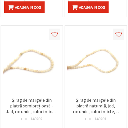
ADAUGA IN COS
ADAUGA IN COS
Șirag de mărgele din
Șirag de mărgele din
piatră semiprețioasă -
piatră naturală, jad,
Jad, rotunde, culori mixte,
rotunde, culori mixte, 4
6 mm, ~78 buc.
mm, ~78 buc.
COD:
140202
COD:
140201