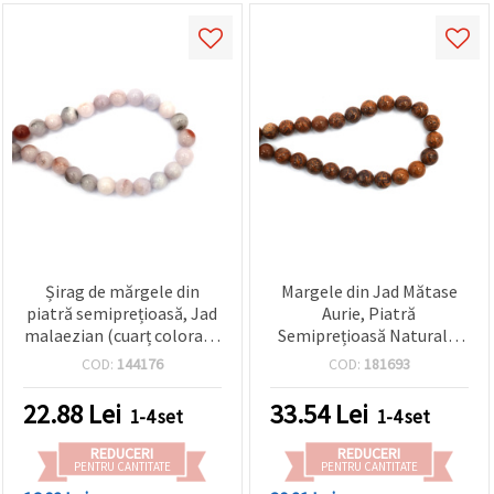
Șirag de mărgele din
Margele din Jad Mătase
piatră semiprețioasă, Jad
Aurie, Piatră
malaezian (cuarț colorat),
Semiprețioasă Naturală,
mov deschis, rotunde 12
Clasa A, Rotunde 8 mm,
COD:
144176
COD:
181693
mm, aprox. 33 buc.
Șirag ~45 buc, pentru
bijuterii handmade,
22.88
Lei
33.54
Lei
1-4 set
1-4 set
brățări, coliere și proiecte
DIY
REDUCERI
REDUCERI
PENTRU CANTITATE
PENTRU CANTITATE