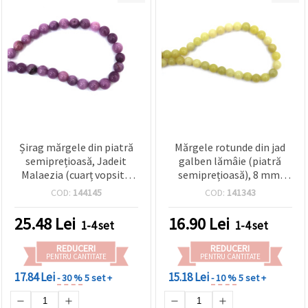
Șirag mărgele din piatră
Mărgele rotunde din jad
semiprețioasă, Jadeit
galben lămâie (piatră
Malaezia (cuarț vopsit),
semiprețioasă), 8 mm,
mov, rotunde, 14 mm, ~28
șirag ~45 buc., pentru
COD:
144145
COD:
141343
buc
confecționarea
bijuteriilor, beading și
25.48
Lei
16.90
Lei
1-4 set
1-4 set
proiecte DIY
REDUCERI
REDUCERI
PENTRU CANTITATE
PENTRU CANTITATE
17.84 Lei
15.18 Lei
- 30 %
5 set +
- 10 %
5 set +