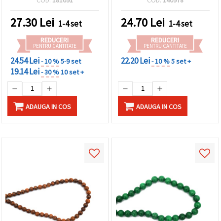
tonuri pământii
(verde/bej), ~48 buc. pe
27.30
Lei
24.70
Lei
1-4 set
1-4 set
șirag pentru bijuterii
handmade
REDUCERI
REDUCERI
PENTRU CANTITATE
PENTRU CANTITATE
24.54 Lei
22.20 Lei
- 10 %
5-9 set
- 10 %
5 set +
19.14 Lei
- 30 %
10 set +
ADAUGA IN COS
ADAUGA IN COS