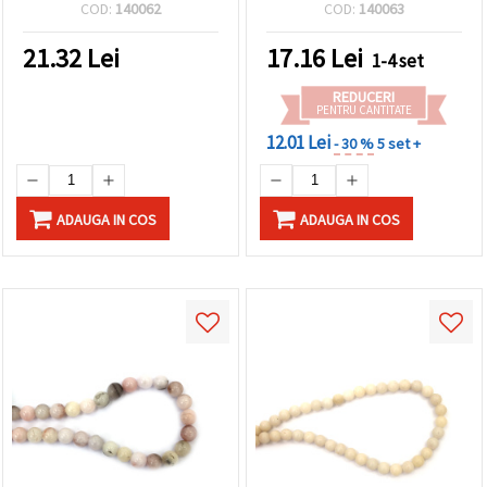
perfect pentru designuri
mm, aprox. 48 bucăți,
COD:
140062
COD:
140063
de bijuterii handmade
pentru bijuterii
unice și stilate
handmade, beading,
21.32
Lei
17.16
Lei
1-4 set
brățări și coliere
REDUCERI
PENTRU CANTITATE
12.01 Lei
- 30 %
5 set +
ADAUGA IN COS
ADAUGA IN COS