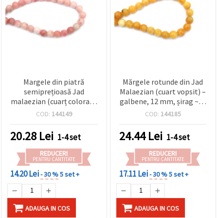
Margele din piatră
Mărgele rotunde din Jad
semiprețioasă Jad
Malaezian (cuart vopsit) –
malaezian (cuarț colorat),
galbene, 12 mm, șirag ~33
roz lăptos, rotunde 10
buc. | Mărgele din pietre
COD:
144149
COD:
144185
mm, șirag ~38 buc.
semiprețioase pentru
confecționare bijuterii
20.28
Lei
24.44
Lei
1-4 set
1-4 set
handmade (DIY), brățări și
coliere
REDUCERI
REDUCERI
PENTRU CANTITATE
PENTRU CANTITATE
14.20 Lei
17.11 Lei
- 30 %
5 set +
- 30 %
5 set +
ADAUGA IN COS
ADAUGA IN COS