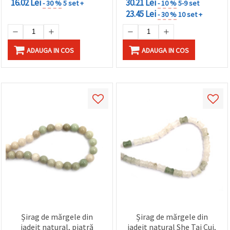
16.02 Lei
30.21 Lei
- 30 %
5 set +
- 10 %
5-9 set
23.45 Lei
- 30 %
10 set +
ADAUGA IN COS
ADAUGA IN COS
Șirag de mărgele din
Șirag de mărgele din
jadeit natural, piatră
jadeit natural She Tai Cui,