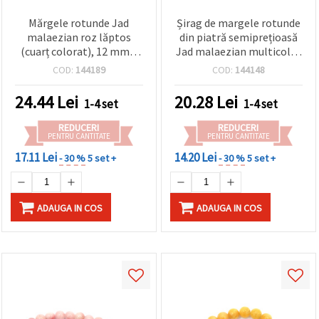
Mărgele rotunde Jad
Șirag de margele rotunde
malaezian roz lăptos
din piatră semiprețioasă
(cuarț colorat), 12 mm –
Jad malaezian multicolor
șirag aprox. 31 buc., pietre
/ cuart colorat, 10 mm,
COD:
144189
COD:
144148
semiprețioase pentru
aprox. 38 buc – materiale
bijuterii handmade,
pentru confecționat
24.44
Lei
20.28
Lei
1-4 set
1-4 set
brățări, coliere și proiecte
bijuterii
DIY
REDUCERI
REDUCERI
PENTRU CANTITATE
PENTRU CANTITATE
17.11 Lei
14.20 Lei
- 30 %
5 set +
- 30 %
5 set +
ADAUGA IN COS
ADAUGA IN COS