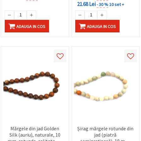
21.68 Lei
- 30 %
10 set +
ADAUGA IN COS
ADAUGA IN COS
Mărgele din jad Golden
Șirag mărgele rotunde din
Silk (auriu), naturale, 10
jad (piatră
mm, rotunde, calitate A –
semiprețioasă), 10 mm,