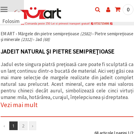
0
Folosim
Comanda peste 250 Lei si primesti transport gratuit!
0731715486
cookie-
EM ART
›
Mărgele din pietre semiprețioase
(2582)
›
Pietre semiprețioase
uri
și minerale
(2312)
›
Jad
(68)
🍪 Folosim
cookie-uri
JADEIT NATURAL ȘI PIETRE SEMIPREȚIOASE
și
tehnologii
similare
Jadul este singura piatră prețioasă care poate fi sculptată ca
pentru a
un lanț continuu dintr-o bucată de material. Aici veți găsi cea
asigura
funcționarea
mai mare selecție de margele realizate din jadeit complet
corectă a
natural sau prelucrat. Acest mineral, care este mai valoros
site-ului,
pentru chinezi decât aurul, simbolizează cele cinci virtuți
pentru a vă
îmbunătăți
umane: mila, hotărârea, curajul, înțelepciunea și dreptatea.
experiența
Vezi mai mult
și, cu
acordul
dumneavoastră,
pentru a
analiza
‹
1
2
›
traficul și a
68 articole | pagini 1/2
afișa