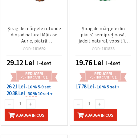
Șirag de mărgele rotunde
Șirag de mărgele din
din jad natural Mătase
piatră semiprețioasă,
Aurie, piatră
jadeit natural, vopsit în
semiprețioasă calitate A,
verde, rotunde, 8 mm ~ 47
COD:
181692
COD:
181833
6 mm, aprox. 58 buc.,
buc.
pentru bijuterii handmade
29.12
Lei
19.76
Lei
1-4 set
1-4 set
(brățări, coliere)
REDUCERI
REDUCERI
PENTRU CANTITATE
PENTRU CANTITATE
26.21 Lei
17.78 Lei
- 10 %
5-9 set
- 10 %
5 set +
20.38 Lei
- 30 %
10 set +
ADAUGA IN COS
ADAUGA IN COS