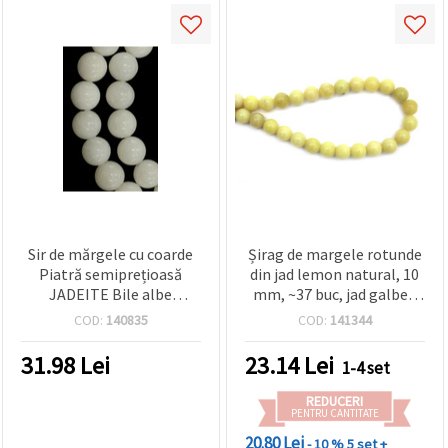
Sir de mărgele cu coarde
Șirag de margele rotunde
Piatră semiprețioasă
din jad lemon natural, 10
JADEITE Bile albe
mm, ~37 buc, jad galben
naturale 12mm ~ 32
pentru bijuterii DIY,
COD:
140835
COD:
141344
bucăți
brățări și coliere
31.98
Lei
23.14
Lei
1-4 set
REDUCERI
PENTRU CANTITATE
20.80 Lei
- 10 %
5 set +