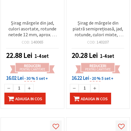
Șirag mărgele din jad,
Șirag de mărgele din
culori asortate, rotunde
piatră semiprețioasă, jad,
netede 12 mm, aprox. 32
rotunde, culori mixte, 8
buc — piatră
mm, ~44 buc.
COD:
140065
COD:
140207
semiprețioasă pentru
bijuterii handmade,
22.88
Lei
20.28
Lei
1-4 set
1-4 set
beading și proiecte DIY
craft
REDUCERI
REDUCERI
PENTRU CANTITATE
PENTRU CANTITATE
16.02 Lei
16.22 Lei
- 30 %
5 set +
- 20 %
5 set +
ADAUGA IN COS
ADAUGA IN COS