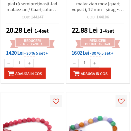
piatră semiprețioasă Jad
malaezian mov (quarț
malaezian / Cuarț colorat,
vopsit), 12 mm – șirag ~32
verde, rotunde, 10 mm,
bucăți, pietre
COD:
144147
COD:
144186
~36 buc.
semiprețioase pentru
bijuterii și mărgelit
20.28
Lei
22.88
Lei
1-4 set
1-4 set
REDUCERI
REDUCERI
PENTRU CANTITATE
PENTRU CANTITATE
14.20 Lei
16.02 Lei
- 30 %
5 set +
- 30 %
5 set +
ADAUGA IN COS
ADAUGA IN COS