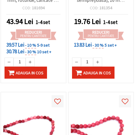
șirag ~36 buc., piatră
~37 bucăți, pentru
COD:
181694
COD:
181354
semiprețioasă pentru
confecționare bijuterii,
bijuterii handmade/DIY
mărgelit DIY, brățări și
43.94
Lei
19.76
Lei
1-4 set
1-4 set
coliere
REDUCERI
REDUCERI
PENTRU CANTITATE
PENTRU CANTITATE
39.57 Lei
13.83 Lei
- 10 %
5-9 set
- 30 %
5 set +
30.78 Lei
- 30 %
10 set +
ADAUGA IN COS
ADAUGA IN COS