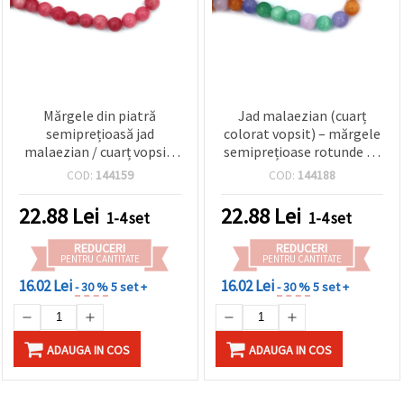
Mărgele din piatră
Jad malaezian (cuarț
semiprețioasă jad
colorat vopsit) – mărgele
malaezian / cuarț vopsit,
semiprețioase rotunde 12
roz, rotunde, 12 mm,
mm, lustruite, mix pastel
COD:
144159
COD:
144188
șirag ~32 buc
multicolor – aprox. 32
buc./șirag – pentru
22.88
Lei
22.88
Lei
1-4 set
1-4 set
bijuterii DIY, brățări și
hobby & craft
REDUCERI
REDUCERI
PENTRU CANTITATE
PENTRU CANTITATE
16.02 Lei
16.02 Lei
- 30 %
5 set +
- 30 %
5 set +
ADAUGA IN COS
ADAUGA IN COS