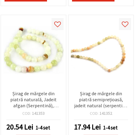
Șirag de mărgele din
Șirag de mărgele din
piatră naturală, Jadeit
piatră semiprețioasă,
afgan (Serpentină),
jadeit natural (serpentină
rotunde, 8 mm ~ 46 buc
din Afganistan), rotunde,
COD:
141353
COD:
141352
6 mm ~ 60 buc.
20.54
Lei
17.94
Lei
1-4 set
1-4 set