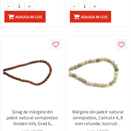
ADAUGA IN COS
ADAUGA IN COS
Șirag de mărgele din
Mărgele din jadeit natural
jadeit natural semiprețios
semiprețios, Calitate A, 8
Golden Silk, Grad A,
mm rotunde, lustruite,
rotunde 4 mm, ~87 buc.
multicolor asortate în
COD:
181691
COD:
140978