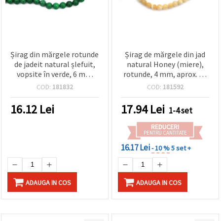
Șirag din mărgele rotunde
Șirag de mărgele din jad
de jadeit natural șlefuit,
natural Honey (miere),
vopsite în verde, 6 mm
rotunde, 4 mm, aprox. 87
(~62 buc.) — piatră
buc. - mărgele
COD:
181832
COD:
181592
semiprețioasă pentru
semiprețioase pentru
bijuterii handmade
bijuterii handmade,
16.12
Lei
17.94
Lei
1-4 set
beading și proiecte DIY
REDUCERI
PENTRU CANTITATE
16.17 Lei
- 10 %
5 set +
ADAUGA IN COS
ADAUGA IN COS