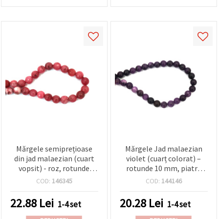
Mărgele semiprețioase
Mărgele Jad malaezian
din jad malaezian (cuart
violet (cuarț colorat) –
vopsit) - roz, rotunde
rotunde 10 mm, piatră
fațetate 12 mm, șirag
semiprețioasă, 1 șirag ~38
COD:
146345
COD:
144146
aprox. 31 bucăți, pentru
buc., lustruite, pentru
brățări, coliere, cercei și
bijuterii handmade/DIY,
22.88
Lei
20.28
Lei
1-4 set
1-4 set
bijuterii DIY
brățări și coliere