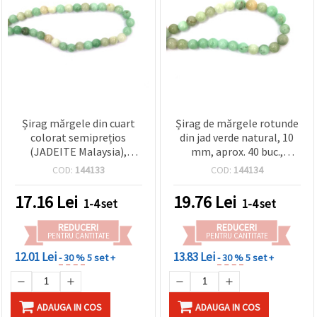
Șirag mărgele din cuart
Șirag de mărgele rotunde
colorat semiprețios
din jad verde natural, 10
(JADEITE Malaysia),
mm, aprox. 40 buc.,
rotunde, verde, 8 mm ~ 48
pentru bijuterii handmade
COD:
144133
COD:
144134
buc
17.16
Lei
19.76
Lei
1-4 set
1-4 set
REDUCERI
REDUCERI
PENTRU CANTITATE
PENTRU CANTITATE
12.01 Lei
13.83 Lei
- 30 %
5 set +
- 30 %
5 set +
ADAUGA IN COS
ADAUGA IN COS