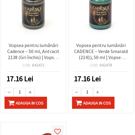
Vopsea pentru lumânări
Vopsea pentru lumânări
Cadence – 50 ml, Antracit
CADENCE – Verde Smarald
2138 (Gri închis) | Vopsea
(2141), 50 ml | Vopsea
craft pentru decorare DIY
pentru lumânări din
COD:
842471
COD:
842478
și proiecte hobby
ceară, decorare DIY,
proiecte hobby & craft
17.16
Lei
17.16
Lei
ADAUGA IN COS
ADAUGA IN COS