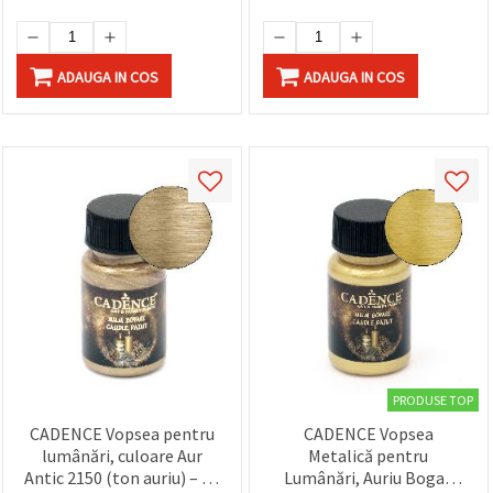
făcând clic
lumânărilor DIY
pe butonul
"Salvați"
ADAUGA IN COS
ADAUGA IN COS
Аcceptati
toate!
Setări
PRODUSE TOP
CADENCE Vopsea pentru
CADENCE Vopsea
lumânări, culoare Aur
Metalică pentru
Antic 2150 (ton auriu) – 50
Lumânări, Auriu Bogat