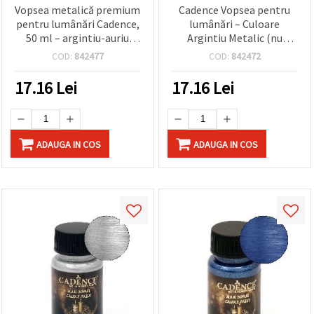
Vopsea metalică premium
Cadence Vopsea pentru
pentru lumânări Cadence,
lumânări – Culoare
50 ml – argintiu-auriu
Argintiu Metalic (nu
(nuanța 2159) pentru
conține argint real), 50
COD:
842477
COD:
842472
decorarea lumânărilor,
ml, Aqua Series 2145 |
proiecte DIY, hobby & craft
Finisaj sclipitor pentru
17.16
Lei
17.16
Lei
și uz profesional
decorarea lumânărilor din
ceară, proiecte DIY, hobby
& craft
ADAUGA IN COS
ADAUGA IN COS