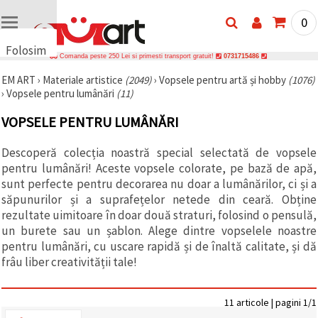
0
Folosim
Comanda peste 250 Lei si primesti transport gratuit!
0731715486
cookie-
EM ART
›
Materiale artistice
(2049)
›
Vopsele pentru artă și hobby
(1076)
uri
›
Vopsele pentru lumânări
(11)
🍪 Folosim
cookie-uri
VOPSELE PENTRU LUMÂNĂRI
și
tehnologii
similare
Descoperă colecția noastră special selectată de vopsele
pentru a
pentru lumânări! Aceste vopsele colorate, pe bază de apă,
asigura
funcționarea
sunt perfecte pentru decorarea nu doar a lumânărilor, ci și a
corectă a
săpunurilor și a suprafețelor netede din ceară. Obține
site-ului,
rezultate uimitoare în doar două straturi, folosind o pensulă,
pentru a vă
îmbunătăți
un burete sau un șablon. Alege dintre vopselele noastre
experiența
pentru lumânări, cu uscare rapidă și de înaltă calitate, și dă
și, cu
frâu liber creativității tale!
acordul
dumneavoastră,
pentru a
analiza
11 articole | pagini 1/1
traficul și a
afișa