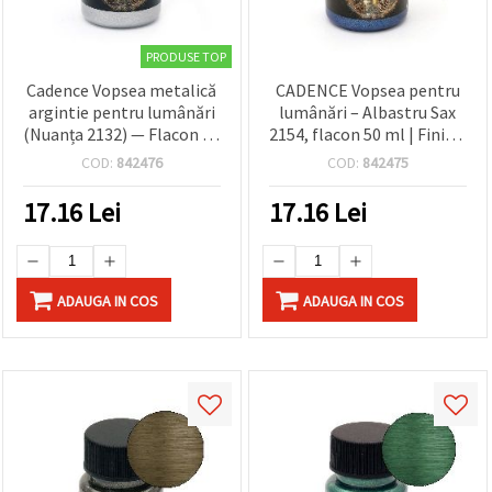
PRODUSE TOP
Cadence Vopsea metalică
CADENCE Vopsea pentru
argintie pentru lumânări
lumânări – Albastru Sax
(Nuanța 2132) — Flacon 50
2154, flacon 50 ml | Finisaj
ml pentru lumânări din
de înaltă calitate pentru
COD:
842476
COD:
842475
ceară și decorare DIY,
pictarea și decorarea
vopsea hobby cu finisaj
lumânărilor DIY |
17.16
Lei
17.16
Lei
metalizat
Materiale pentru hobby și
craft | Ideală pentru
pasionați și profesioniști
ADAUGA IN COS
ADAUGA IN COS