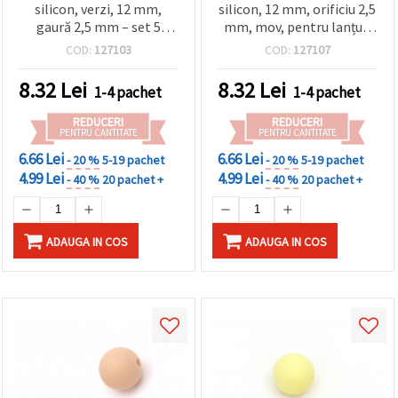
silicon, verzi, 12 mm,
silicon, 12 mm, orificiu 2,5
gaură 2,5 mm – set 5
mm, mov, pentru lanțuri
bucăți pentru bijuterii
de suzetă DIY și accesorii
COD:
127103
COD:
127107
handmade/DIY
hobby & craft - set 5 buc
8.32
Lei
8.32
Lei
1-4 pachet
1-4 pachet
REDUCERI
REDUCERI
PENTRU CANTITATE
PENTRU CANTITATE
6.66 Lei
6.66 Lei
- 20 %
5-19 pachet
- 20 %
5-19 pachet
4.99 Lei
4.99 Lei
- 40 %
20 pachet +
- 40 %
20 pachet +
ADAUGA IN COS
ADAUGA IN COS