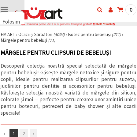
0
Folosim
Comanda peste 250 Lei si primesti transport gratuit!
0731715486
cookie-
EM ART
›
Ocazii și Sărbători
(5094)
›
Botez pentru bebeluși
(211)
›
uri
Mărgele pentru bebeluși
(71)
🍪 Folosim
cookie-uri
MĂRGELE PENTRU CLIPSURI DE BEBELUȘI
și
tehnologii
similare
Descoperă colecția noastră special selectată de mărgele
pentru a
pentru bebeluși! Găsește mărgele netoxice și sigure pentru
asigura
funcționarea
copii, ideale pentru realizarea clipsurilor pentru suzetă,
corectă a
jucăriilor pentru dentiție și accesoriilor pentru bebeluși.
site-ului,
Răsfoiește selecția noastră variată de mărgele din silicon,
pentru a vă
îmbunătăți
colorate și moi — perfecte pentru crearea unor amintiri unice
experiența
pentru botezuri, petreceri de baby shower și alte ocazii
și, cu
speciale!
acordul
dumneavoastră,
pentru a
analiza
traficul și a
‹
1
2
›
afișa