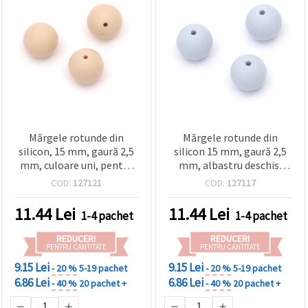
Mărgele rotunde din
Mărgele rotunde din
silicon, 15 mm, gaură 2,5
silicon 15 mm, gaură 2,5
mm, culoare uni, pentru
mm, albastru deschis,
bijuterii și hobby – 5
accesorii pentru bijuterii
COD:
127121
COD:
127117
bucăți
DIY – set 5 bucăți
11.44
Lei
11.44
Lei
1-4 pachet
1-4 pachet
REDUCERI
REDUCERI
PENTRU CANTITATE
PENTRU CANTITATE
9.15 Lei
9.15 Lei
- 20 %
5-19 pachet
- 20 %
5-19 pachet
6.86 Lei
6.86 Lei
- 40 %
20 pachet +
- 40 %
20 pachet +