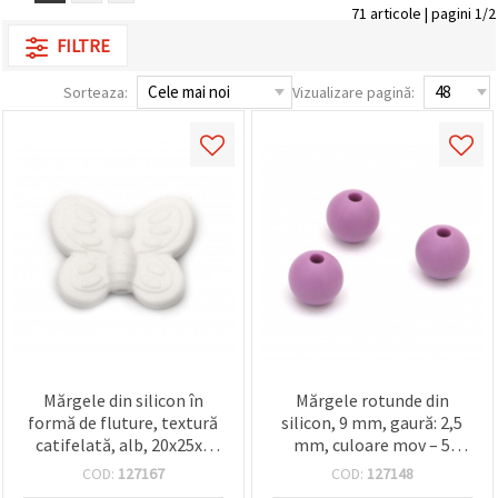
71 articole | pagini 1/2
conținut și
reclame
FILTRE
mai
relevante,
inclusiv cu
Sorteaza:
Vizualizare pagină:
ajutorul
partenerilor
noștri de
analiză și
marketing.
Puteți fi de
acord să
utilizați
toate
cookie -
urile făcând
clic pe
"acceptati
toate!" Sau
să vă
indicați
Mărgele din silicon în
Mărgele rotunde din
preferințele
în setări
formă de fluture, textură
silicon, 9 mm, gaură: 2,5
selectând
catifelată, alb, 20x25x6
mm, culoare mov – 5
un tip de
mm, orificiu 2,5 mm – set
bucăți
cookie -uri
COD:
127167
COD:
127148
2 buc | pentru
dat și