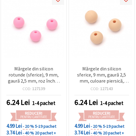
Mărgele din silicon
Mărgele din silicon
rotunde (sferice), 9 mm,
sferice, 9 mm, gaură 2,5
gaură 2,5 mm, roz închis,
mm, culoare piersică,
set 5 bucăți
pentru bijuterii
COD:
127139
COD:
127143
handmade/DIY – 5 bucăți
6.24
Lei
6.24
Lei
1-4 pachet
1-4 pachet
REDUCERI
REDUCERI
PENTRU CANTITATE
PENTRU CANTITATE
4.99 Lei
4.99 Lei
- 20 %
5-19 pachet
- 20 %
5-19 pachet
3.74 Lei
3.74 Lei
- 40 %
20 pachet +
- 40 %
20 pachet +