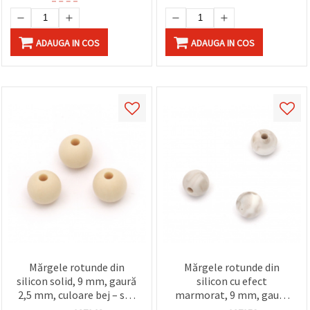
ADAUGA IN COS
ADAUGA IN COS
Mărgele rotunde din
Mărgele rotunde din
silicon solid, 9 mm, gaură
silicon cu efect
2,5 mm, culoare bej – set
marmorat, 9 mm, gaură
de 5 bucăți
2,5 mm – set de 5 bucăți