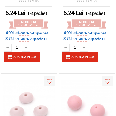
COD:
127146
COD:
127150
elegante pentru bijuterii
handmade și proiecte DIY
6.24
Lei
6.24
Lei
1-4 pachet
1-4 pachet
creative
REDUCERI
REDUCERI
PENTRU CANTITATE
PENTRU CANTITATE
4.99 Lei
4.99 Lei
- 20 %
5-19 pachet
- 20 %
5-19 pachet
3.74 Lei
3.74 Lei
- 40 %
20 pachet +
- 40 %
20 pachet +
ADAUGA IN COS
ADAUGA IN COS