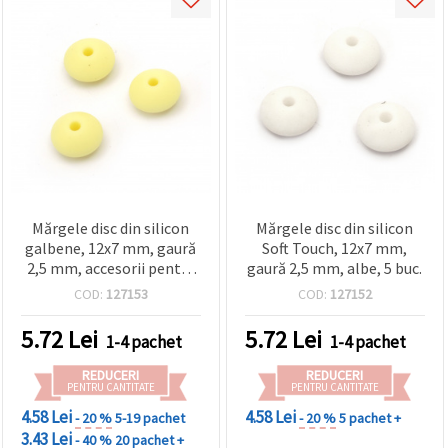
Mărgele disc din silicon
Mărgele disc din silicon
galbene, 12x7 mm, gaură
Soft Touch, 12x7 mm,
2,5 mm, accesorii pentru
gaură 2,5 mm, albe, 5 buc.
bijuterii DIY, set 5 buc
COD:
127153
COD:
127152
5.72
Lei
5.72
Lei
1-4 pachet
1-4 pachet
REDUCERI
REDUCERI
PENTRU CANTITATE
PENTRU CANTITATE
4.58 Lei
4.58 Lei
- 20 %
5-19 pachet
- 20 %
5 pachet +
3.43 Lei
- 40 %
20 pachet +