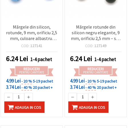
Mărgele din silicon,
Mărgele rotunde din
rotunde, 9 mm, orificiu 2,5
silicon negru elegante, 9
mm, culoare albastru,
mm, orificiu 2,5 mm – set
pentru agrafe de păr,
de 5 bucăți pentru bijuterii
COD:
127141
COD:
127149
lănțișoare pentru ochelari
handmade și proiecte DIY
și accesorii handmade, 5
6.24
Lei
6.24
Lei
1-4 pachet
1-4 pachet
bucăți
REDUCERI
REDUCERI
PENTRU CANTITATE
PENTRU CANTITATE
4.99 Lei
4.99 Lei
- 20 %
5-19 pachet
- 20 %
5-19 pachet
3.74 Lei
3.74 Lei
- 40 %
20 pachet +
- 40 %
20 pachet +
ADAUGA IN COS
ADAUGA IN COS