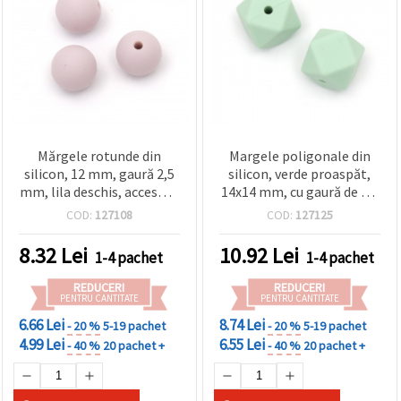
Mărgele rotunde din
Margele poligonale din
silicon, 12 mm, gaură 2,5
silicon, verde proaspăt,
mm, lila deschis, accesorii
14x14 mm, cu gaură de 2,5
DIY pentru hobby & craft –
mm – set de 4 piese
COD:
127108
COD:
127125
set 5 buc.
moderne pentru bijuterii
DIY și proiecte handmade
8.32
Lei
10.92
Lei
1-4 pachet
1-4 pachet
REDUCERI
REDUCERI
PENTRU CANTITATE
PENTRU CANTITATE
6.66 Lei
8.74 Lei
- 20 %
5-19 pachet
- 20 %
5-19 pachet
4.99 Lei
6.55 Lei
- 40 %
20 pachet +
- 40 %
20 pachet +