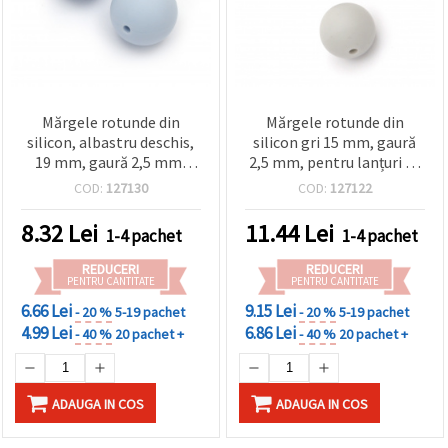
Mărgele rotunde din
Mărgele rotunde din
silicon, albastru deschis,
silicon gri 15 mm, gaură
19 mm, gaură 2,5 mm,
2,5 mm, pentru lanțuri de
pentru bijuterii
suzetă DIY și accesorii
COD:
127130
COD:
127122
handmade, lanyard-uri și
handmade - 5 buc.
brelocuri - 2 bucăți
8.32
Lei
11.44
Lei
1-4 pachet
1-4 pachet
REDUCERI
REDUCERI
PENTRU CANTITATE
PENTRU CANTITATE
6.66 Lei
9.15 Lei
- 20 %
5-19 pachet
- 20 %
5-19 pachet
4.99 Lei
6.86 Lei
- 40 %
20 pachet +
- 40 %
20 pachet +
ADAUGA IN COS
ADAUGA IN COS