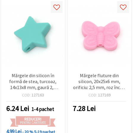
Mărgele din silicon în
Mărgele fluture din
formă de stea, turcoaz,
silicon, 20x25x6 mm,
14x13x8 mm, gaură 2,5
orificiu: 2,5 mm, roz închis
mm, set 2 bucăți – pentru
- 2 bucăți
COD:
127163
COD:
127169
bijuterii handmade,
brățări, accesorii pentru
6.24
Lei
7.28
Lei
1-4 pachet
bebeluși și decorațiuni
REDUCERI
PENTRU CANTITATE
4.99 Lei
- 20 %
5-19 pachet