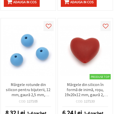
ADAUGA IN COS
ADAUGA IN COS
PRODUSE TOP
Mărgele rotunde din
Mărgele din silicon în
silicon pentru bijuterii, 12
formă de inimă, roșu,
mm, gaură 2,5 mm,
19x20x12 mm, gaură 2,5
albastre - 5 bucăți
mm – Set de 2 buc., pentru
COD:
127105
COD:
127133
brățări, coliere, brelocuri
și decorațiuni DIY
8.32
Lei
6.24
Lei
1-4 pachet
1-4 pachet