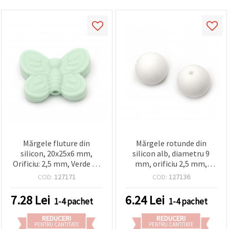
Mărgele fluture din
Mărgele rotunde din
silicon, 20x25x6 mm,
silicon alb, diametru 9
Orificiu: 2,5 mm, Verde - 2
mm, orificiu 2,5 mm,
bucăți
ideale pentru perdele,
COD:
127171
COD:
127136
felinare, bijuterii și
decorațiuni pentru casă - 5
7.28
Lei
6.24
Lei
1-4 pachet
1-4 pachet
bucăți
REDUCERI
REDUCERI
PENTRU CANTITATE
PENTRU CANTITATE