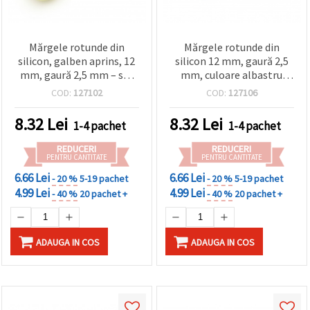
Mărgele rotunde din
Mărgele rotunde din
silicon, galben aprins, 12
silicon 12 mm, gaură 2,5
mm, gaură 2,5 mm – set
mm, culoare albastru
de 5 bucăți vesele pentru
închis, pentru decorațiuni
COD:
127102
COD:
127106
bijuterii și proiecte DIY
DIY, agrafe de păr, șnururi
pentru ochelari și
8.32
Lei
8.32
Lei
1-4 pachet
1-4 pachet
accesorii - set 5 bucăți
REDUCERI
REDUCERI
PENTRU CANTITATE
PENTRU CANTITATE
6.66 Lei
6.66 Lei
- 20 %
5-19 pachet
- 20 %
5-19 pachet
4.99 Lei
4.99 Lei
- 40 %
20 pachet +
- 40 %
20 pachet +
ADAUGA IN COS
ADAUGA IN COS