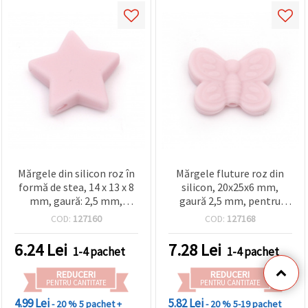
Mărgele din silicon roz în
Mărgele fluture roz din
formă de stea, 14 x 13 x 8
silicon, 20x25x6 mm,
mm, gaură: 2,5 mm,
gaură 2,5 mm, pentru
pentru accesorii DIY și
bijuterii handmade DIY,
COD:
127160
COD:
127168
handmade, 2 buc.
set 2 buc.
6.24
Lei
7.28
Lei
1-4 pachet
1-4 pachet
REDUCERI
REDUCERI
PENTRU CANTITATE
PENTRU CANTITATE
4.99 Lei
5.82 Lei
- 20 %
5 pachet +
- 20 %
5-19 pachet