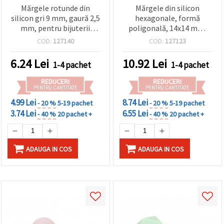
Mărgele rotunde din
Mărgele din silicon
silicon gri 9 mm, gaură 2,5
hexagonale, formă
mm, pentru bijuterii
poligonală, 14x14 mm,
handmade DIY, hobby &
orificiu 2,5 mm, culoare
COD:
127140
COD:
127123
craft – set 5 bucăți
albă - 4 buc.
6.24
Lei
10.92
Lei
1-4 pachet
1-4 pachet
REDUCERI
REDUCERI
PENTRU CANTITATE
PENTRU CANTITATE
4.99 Lei
8.74 Lei
- 20 %
5-19 pachet
- 20 %
5-19 pachet
3.74 Lei
6.55 Lei
- 40 %
20 pachet +
- 40 %
20 pachet +
ADAUGA IN COS
ADAUGA IN COS