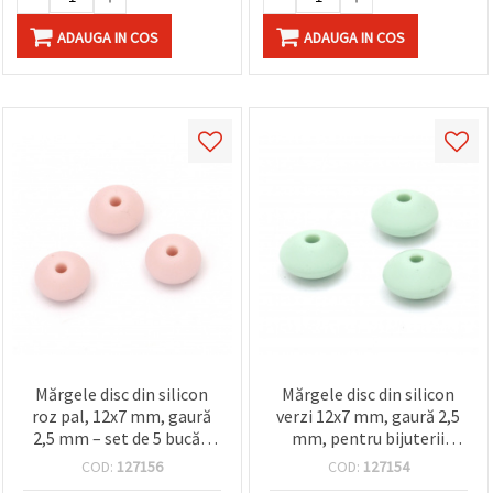
ADAUGA IN COS
ADAUGA IN COS
Mărgele disc din silicon
Mărgele disc din silicon
roz pal, 12x7 mm, gaură
verzi 12x7 mm, gaură 2,5
2,5 mm – set de 5 bucăți
mm, pentru bijuterii
pentru bijuterii DIY și
handmade și accesorii DIY
COD:
127156
COD:
127154
proiecte creative
- 5 bucăți