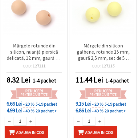
Mărgele rotunde din
Mărgele din silicon
silicon, nuanță piersică
galbene, rotunde 15 mm,
delicată, 12 mm, gaură 2,5
gaură 2,5 mm, set de 5 –
mm – set 5 bucăți
pentru bijuterii, brățări,
COD:
127111
COD:
127115
elegante pentru bijuterii
coliere, macrame și
handmade și proiecte DIY
brelocuri
8.32
Lei
11.44
Lei
1-4 pachet
1-4 pachet
creative
REDUCERI
REDUCERI
PENTRU CANTITATE
PENTRU CANTITATE
6.66 Lei
9.15 Lei
- 20 %
5-19 pachet
- 20 %
5-19 pachet
4.99 Lei
6.86 Lei
- 40 %
20 pachet +
- 40 %
20 pachet +
ADAUGA IN COS
ADAUGA IN COS