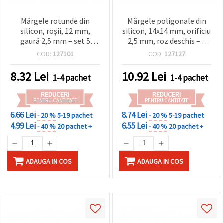
Mărgele rotunde din
Mărgele poligonale din
silicon, roșii, 12 mm,
silicon, 14x14 mm, orificiu
gaură 2,5 mm – set 5
2,5 mm, roz deschis – 4
bucăți
buc.
COD:
127101
COD:
127127
8.32
Lei
10.92
Lei
1-4 pachet
1-4 pachet
REDUCERI
REDUCERI
PENTRU CANTITATE
PENTRU CANTITATE
6.66 Lei
8.74 Lei
- 20 %
5-19 pachet
- 20 %
5-19 pachet
4.99 Lei
6.55 Lei
- 40 %
20 pachet +
- 40 %
20 pachet +
ADAUGA IN COS
ADAUGA IN COS