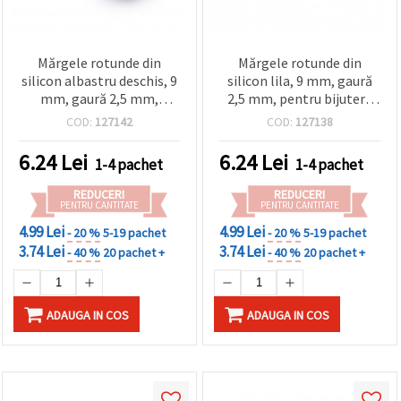
Mărgele rotunde din
Mărgele rotunde din
silicon albastru deschis, 9
silicon lila, 9 mm, gaură
mm, gaură 2,5 mm,
2,5 mm, pentru bijuterii
accesorii pentru bijuterii
handmade DIY – 5 bucăți
COD:
127142
COD:
127138
handmade și DIY, 5 buc.
6.24
Lei
6.24
Lei
1-4 pachet
1-4 pachet
REDUCERI
REDUCERI
PENTRU CANTITATE
PENTRU CANTITATE
4.99 Lei
4.99 Lei
- 20 %
5-19 pachet
- 20 %
5-19 pachet
3.74 Lei
3.74 Lei
- 40 %
20 pachet +
- 40 %
20 pachet +
ADAUGA IN COS
ADAUGA IN COS