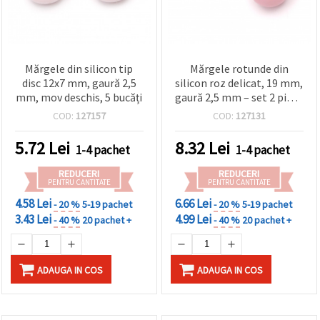
Mărgele din silicon tip
Mărgele rotunde din
disc 12x7 mm, gaură 2,5
silicon roz delicat, 19 mm,
mm, mov deschis, 5 bucăți
gaură 2,5 mm – set 2 piese
superbe pentru bijuterii
COD:
127157
COD:
127131
handmade și proiecte DIY
creative
5.72
Lei
8.32
Lei
1-4 pachet
1-4 pachet
REDUCERI
REDUCERI
PENTRU CANTITATE
PENTRU CANTITATE
4.58 Lei
6.66 Lei
- 20 %
5-19 pachet
- 20 %
5-19 pachet
3.43 Lei
4.99 Lei
- 40 %
20 pachet +
- 40 %
20 pachet +
ADAUGA IN COS
ADAUGA IN COS