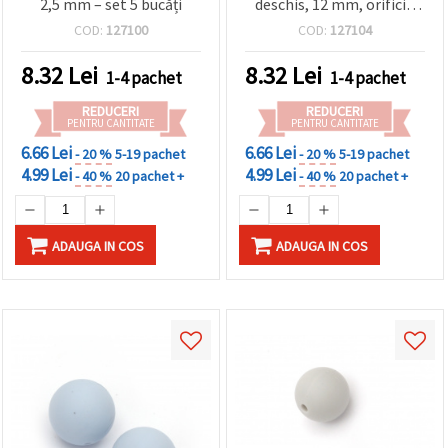
2,5 mm – set 5 bucăți
deschis, 12 mm, orificiu
2,5 mm – set 5 bucăți
COD:
127100
COD:
127104
pentru bijuterii
handmade, craft și
8.32
Lei
8.32
Lei
1-4 pachet
1-4 pachet
proiecte DIY
REDUCERI
REDUCERI
PENTRU CANTITATE
PENTRU CANTITATE
6.66 Lei
6.66 Lei
- 20 %
5-19 pachet
- 20 %
5-19 pachet
4.99 Lei
4.99 Lei
- 40 %
20 pachet +
- 40 %
20 pachet +
ADAUGA IN COS
ADAUGA IN COS