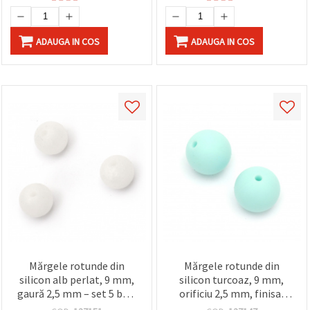
ADAUGA IN COS
ADAUGA IN COS
Mărgele rotunde din
Mărgele rotunde din
silicon alb perlat, 9 mm,
silicon turcoaz, 9 mm,
gaură 2,5 mm – set 5 buc,
orificiu 2,5 mm, finisaj
pentru bijuterii
opac – set 5 bucăți