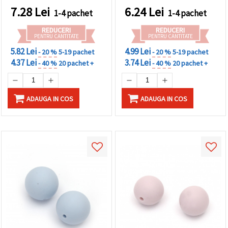
făcând clic
confecționare bijuterii,
7.28
Lei
6.24
Lei
pe butonul
1-4 pachet
1-4 pachet
brățări, coliere și
"Salvați"
decorațiuni (DIY, hobby &
REDUCERI
REDUCERI
craft)
PENTRU CANTITATE
PENTRU CANTITATE
Аcceptati
5.82 Lei
4.99 Lei
- 20 %
5-19 pachet
- 20 %
5-19 pachet
toate!
4.37 Lei
3.74 Lei
- 40 %
20 pachet +
- 40 %
20 pachet +
Setări
ADAUGA IN COS
ADAUGA IN COS