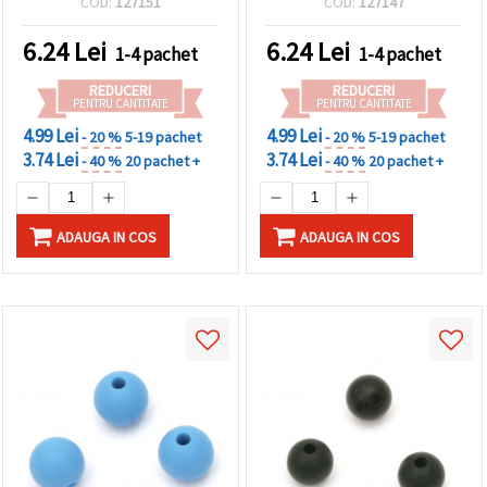
COD:
127151
COD:
127147
handmade, brățări, coliere
și decorațiuni DIY
6.24
Lei
6.24
Lei
1-4 pachet
1-4 pachet
REDUCERI
REDUCERI
PENTRU CANTITATE
PENTRU CANTITATE
4.99 Lei
4.99 Lei
- 20 %
5-19 pachet
- 20 %
5-19 pachet
3.74 Lei
3.74 Lei
- 40 %
20 pachet +
- 40 %
20 pachet +
ADAUGA IN COS
ADAUGA IN COS