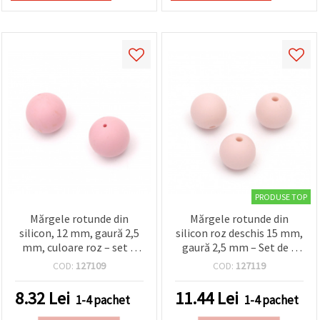
PRODUSE TOP
Mărgele rotunde din
Mărgele rotunde din
silicon, 12 mm, gaură 2,5
silicon roz deschis 15 mm,
mm, culoare roz – set 5
gaură 2,5 mm – Set de 5
bucăți
bucăți pentru bijuterii,
COD:
127109
COD:
127119
brățări, coliere și
decorațiuni
8.32
Lei
11.44
Lei
1-4 pachet
1-4 pachet