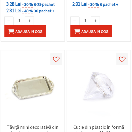
3.28 Lei
2.91 Lei
- 30 %
6-29 pachet
- 30 %
6 pachet +
2.81 Lei
- 40 %
30 pachet +
ADAUGA IN COS
ADAUGA IN COS
Tăviță mini decorativă din
Cutie din plastic în formă