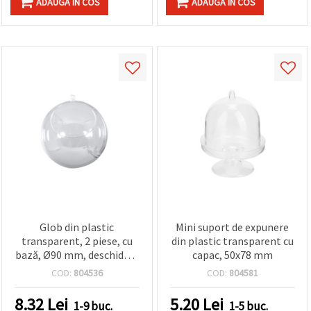
ADAUGA IN COS
ADAUGA IN COS
Glob din plastic
Mini suport de expunere
transparent, 2 piese, cu
din plastic transparent cu
bază, Ø90 mm, deschidere
capac, 50x78 mm
45 mm
COD:
804536
COD:
804581
8.32
Lei
5.20
Lei
1-9 buc.
1-5 buc.