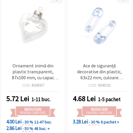
Ornament inimă din
Ace de siguranță
plastic transparent,
decorative din plastic,
87x100 mm, cu capac
63x22 mm, culoare
metalic și agățătoare
albastră - set de 4 bucăți
COD:
804567
COD:
804520
5.72
Lei
4.68
Lei
1-11 buc.
1-5 pachet
REDUCERI
REDUCERI
PENTRU CANTITATE
PENTRU CANTITATE
4.00 Lei
3.28 Lei
- 30 %
12-47 buc.
- 30 %
6 pachet +
2.86 Lei
- 50 %
48 buc. +