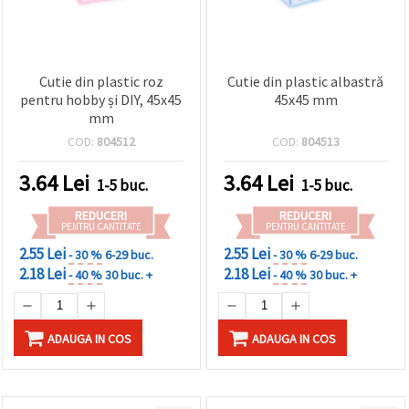
Cutie din plastic roz
Cutie din plastic albastră
pentru hobby și DIY, 45x45
45x45 mm
mm
COD:
804512
COD:
804513
3.64
Lei
3.64
Lei
1-5 buc.
1-5 buc.
REDUCERI
REDUCERI
PENTRU CANTITATE
PENTRU CANTITATE
2.55 Lei
2.55 Lei
- 30 %
6-29 buc.
- 30 %
6-29 buc.
2.18 Lei
2.18 Lei
- 40 %
30 buc. +
- 40 %
30 buc. +
ADAUGA IN COS
ADAUGA IN COS