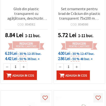
Glob din plastic
Set ornamente pentru
transparent cu
brad de Crăciun din plastic
agățătoare, deschizibil,
transparent 75x100 mm,
Ø100 mm
cu capac metalic și
COD:
804582
COD:
804566
agățătoare
8.84
Lei
5.72
Lei
1-11 buc.
1-11 buc.
REDUCERI
REDUCERI
PENTRU CANTITATE
PENTRU CANTITATE
6.19 Lei
4.00 Lei
- 30 %
12-35 buc.
- 30 %
12-47 buc.
4.42 Lei
2.86 Lei
- 50 %
36 buc. +
- 50 %
48 buc. +
ADAUGA IN COS
ADAUGA IN COS