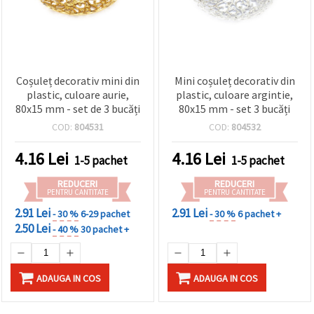
Coșuleț decorativ mini din
Mini coșuleț decorativ din
plastic, culoare aurie,
plastic, culoare argintie,
80x15 mm - set de 3 bucăți
80x15 mm - set 3 bucăți
COD:
804531
COD:
804532
4.16
Lei
4.16
Lei
1-5 pachet
1-5 pachet
REDUCERI
REDUCERI
PENTRU CANTITATE
PENTRU CANTITATE
2.91 Lei
2.91 Lei
- 30 %
6-29 pachet
- 30 %
6 pachet +
2.50 Lei
- 40 %
30 pachet +
ADAUGA IN COS
ADAUGA IN COS