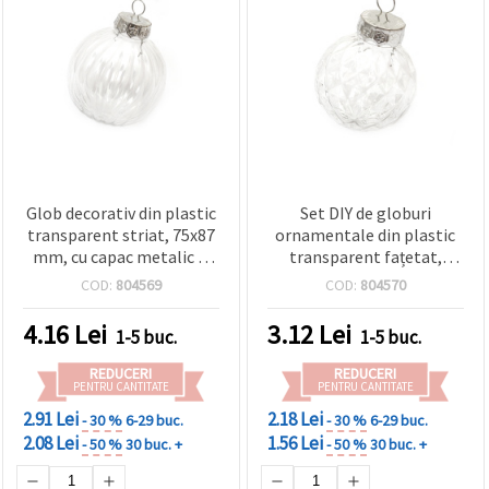
Glob decorativ din plastic
Set DIY de globuri
transparent striat, 75x87
ornamentale din plastic
mm, cu capac metalic și
transparent fațetat,
agățătoare
60x70 mm, cu capac
COD:
804569
COD:
804570
metalic și agățătoare
4.16
Lei
3.12
Lei
1-5 buc.
1-5 buc.
REDUCERI
REDUCERI
PENTRU CANTITATE
PENTRU CANTITATE
2.91 Lei
2.18 Lei
- 30 %
6-29 buc.
- 30 %
6-29 buc.
2.08 Lei
1.56 Lei
- 50 %
30 buc. +
- 50 %
30 buc. +