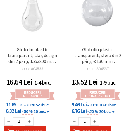
Glob din plastic
Glob din plastic
transparent, clar, design
transparent, sferă din 2
din 2 părți, 155x200 mm,
părți, Ø130 mm,
deschidere 55 mm
deschidere 75 mm
COD:
804538
COD:
804537
16.64
Lei
13.52
Lei
1-4 buc.
1-9 buc.
REDUCERI
REDUCERI
PENTRU CANTITATE
PENTRU CANTITATE
11.65 Lei
9.46 Lei
- 30 %
5-9 buc.
- 30 %
10-19 buc.
8.32 Lei
6.76 Lei
- 50 %
10 buc. +
- 50 %
20 buc. +