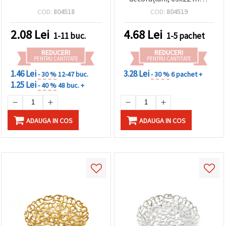
roz - set 4 buc.
COD:
804518
COD:
804519
2.08
Lei
4.68
Lei
1-11 buc.
1-5 pachet
REDUCERI
REDUCERI
PENTRU CANTITATE
PENTRU CANTITATE
1.46 Lei
3.28 Lei
- 30 %
12-47 buc.
- 30 %
6 pachet +
1.25 Lei
- 40 %
48 buc. +
ADAUGA IN COS
ADAUGA IN COS