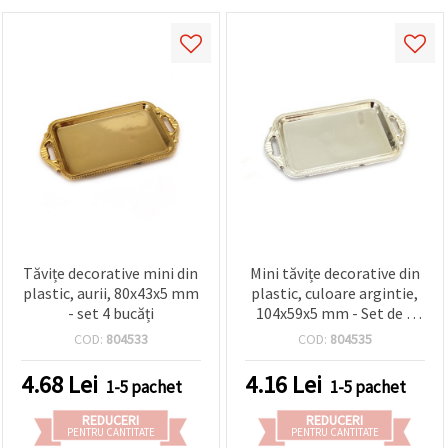
Tăvițe decorative mini din
Mini tăvițe decorative din
plastic, aurii, 80x43x5 mm
plastic, culoare argintie,
- set 4 bucăți
104x59x5 mm - Set de 3
bucăți
COD:
804533
COD:
804535
4.68
Lei
4.16
Lei
1-5 pachet
1-5 pachet
REDUCERI
REDUCERI
PENTRU CANTITATE
PENTRU CANTITATE