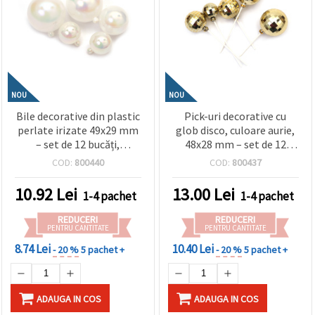
NOU
NOU
Bile decorative din plastic
Pick-uri decorative cu
perlate irizate 49x29 mm
glob disco, culoare aurie,
– set de 12 bucăți,
48x28 mm – set de 12
asortate (mix) – ideale
bucăți – perfecte pentru
COD:
800440
COD:
800437
pentru decorațiuni de
decorațiuni de petrecere,
petrecere, aranjamente
aranjamente florale și
10.92
Lei
13.00
Lei
1-4 pachet
1-4 pachet
florale și proiecte
proiecte DIY festive
creative DIY
REDUCERI
REDUCERI
PENTRU CANTITATE
PENTRU CANTITATE
8.74 Lei
10.40 Lei
- 20 %
5 pachet +
- 20 %
5 pachet +
ADAUGA IN COS
ADAUGA IN COS