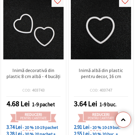
Inimă decorativă din
Inimă albă din plastic
plastic 8 cm albă - 4 bucăți
pentru decor, 16 cm
COD:
403743
COD:
403747
4.68
Lei
3.64
Lei
1-9 pachet
1-9 buc.
REDUCERI
REDUCERI
PENTRU CANTITATE
PENTRU CANTITATE
3.74 Lei
2.91 Lei
- 20 %
10-19 pachet
- 20 %
10-19 buc.
3.28 Lei
2.55 Lei
- 30 %
20 pachet +
- 30 %
20 buc. +