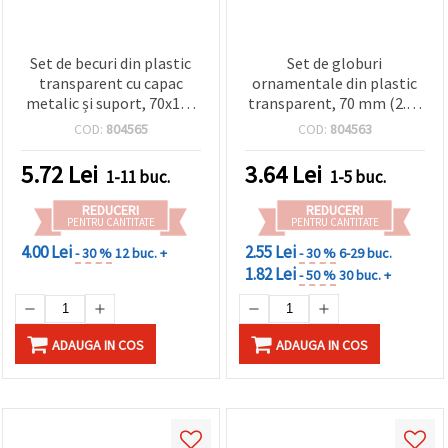
Set de becuri din plastic
Set de globuri
transparent cu capac
ornamentale din plastic
metalic și suport, 70x115
transparent, 70 mm (2.75
mm
in) – sfere nespargabile cu
COD:
804565
COD:
804563
capac metalic argintiu și
agățătoare – goale, DIY,
5.72
Lei
3.64
Lei
1-11 buc.
1-5 buc.
pentru bradul de Crăciun,
craft și decor de sărbători
REDUCERI
REDUCERI
PENTRU CANTITATE
PENTRU CANTITATE
4.00 Lei
2.55 Lei
- 30 %
12 buc. +
- 30 %
6-29 buc.
1.82 Lei
- 50 %
30 buc. +
ADAUGA IN COS
ADAUGA IN COS