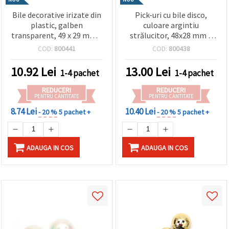
Bile decorative irizate din
Pick-uri cu bile disco,
plastic, galben
culoare argintiu
transparent, 49 x 29 mm –
strălucitor, 48x28 mm –
Set 12 bucăți – Pentru
set de 12 bucăți – pentru
COD:
800441
COD:
800438
decorațiuni de petrecere,
decorațiuni de petrecere,
aranjamente florale și
aranjamente florale și
10.92
Lei
13.00
Lei
1-4 pachet
1-4 pachet
proiecte DIY/handmade
crafturi festive
REDUCERI
REDUCERI
PENTRU CANTITATE
PENTRU CANTITATE
8.74 Lei
10.40 Lei
- 20 %
5 pachet +
- 20 %
5 pachet +
ADAUGA IN COS
ADAUGA IN COS