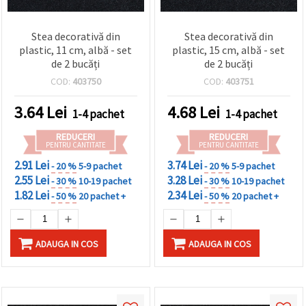
Stea decorativă din
Stea decorativă din
plastic, 11 cm, albă - set
plastic, 15 cm, albă - set
de 2 bucăți
de 2 bucăți
COD:
403750
COD:
403751
3.64
Lei
4.68
Lei
1-4 pachet
1-4 pachet
REDUCERI
REDUCERI
PENTRU CANTITATE
PENTRU CANTITATE
2.91 Lei
3.74 Lei
- 20 %
5-9 pachet
- 20 %
5-9 pachet
2.55 Lei
3.28 Lei
- 30 %
10-19 pachet
- 30 %
10-19 pachet
1.82 Lei
2.34 Lei
- 50 %
20 pachet +
- 50 %
20 pachet +
ADAUGA IN COS
ADAUGA IN COS