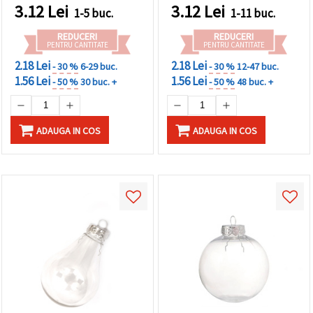
pentru craft, brad de
3.12
Lei
3.12
Lei
1-5 buc.
1-11 buc.
Crăciun și decorațiuni
pentru petreceri
REDUCERI
REDUCERI
PENTRU CANTITATE
PENTRU CANTITATE
2.18 Lei
2.18 Lei
- 30 %
6-29 buc.
- 30 %
12-47 buc.
1.56 Lei
1.56 Lei
- 50 %
30 buc. +
- 50 %
48 buc. +
ADAUGA IN COS
ADAUGA IN COS