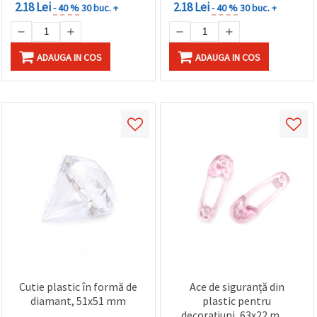
2.18 Lei
2.18 Lei
- 40 %
30 buc. +
- 40 %
30 buc. +
ADAUGA IN COS
ADAUGA IN COS
Cutie plastic în formă de
Ace de siguranță din
diamant, 51x51 mm
plastic pentru
decorațiuni, 63x22 mm,