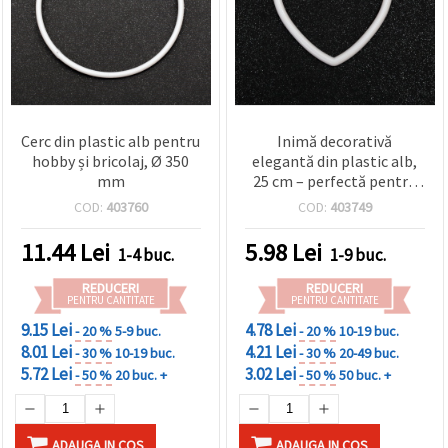
Cerc din plastic alb pentru
Inimă decorativă
hobby și bricolaj, Ø 350
elegantă din plastic alb,
mm
25 cm – perfectă pentru
nunți, petreceri și
COD:
403760
COD:
403749
proiecte creative DIY &
handmade
11.44
Lei
5.98
Lei
1-4 buc.
1-9 buc.
REDUCERI
REDUCERI
PENTRU CANTITATE
PENTRU CANTITATE
9.15 Lei
4.78 Lei
- 20 %
5-9 buc.
- 20 %
10-19 buc.
8.01 Lei
4.21 Lei
- 30 %
10-19 buc.
- 30 %
20-49 buc.
5.72 Lei
3.02 Lei
- 50 %
20 buc. +
- 50 %
50 buc. +
ADAUGA IN COS
ADAUGA IN COS