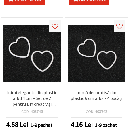
Inimi elegante din plastic
Inimă decorativă din
alb 14 cm – Set de 2
plastic 6 cm albă - 4 bucăți
pentru DIY creativ și
decorațiuni festive
COD:
403746
COD:
403742
4.68
Lei
4.16
Lei
1-9 pachet
1-9 pachet