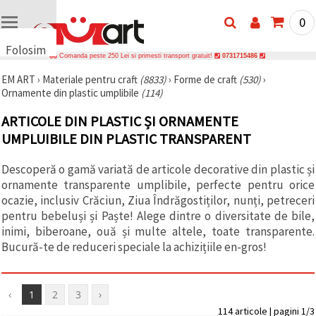
0
Folosim
Comanda peste 250 Lei si primesti transport gratuit!
0731715486
cookie-
EM ART
›
Materiale pentru craft
(8833)
›
Forme de craft
(530)
›
uri
Ornamente din plastic umplibile
(114)
🍪 Folosim
cookie-uri
ARTICOLE DIN PLASTIC ȘI ORNAMENTE
și
tehnologii
UMPLUIBILE DIN PLASTIC TRANSPARENT
similare
pentru a
Descoperă o gamă variată de articole decorative din plastic și
asigura
funcționarea
ornamente transparente umplibile, perfecte pentru orice
corectă a
ocazie, inclusiv Crăciun, Ziua Îndrăgostiților, nunți, petreceri
site-ului,
pentru a vă
pentru bebeluși și Paște! Alege dintre o diversitate de bile,
îmbunătăți
inimi, biberoane, ouă și multe altele, toate transparente.
experiența
Bucură-te de reduceri speciale la achizițiile en-gros!
și, cu
acordul
dumneavoastră,
pentru a
analiza
‹
1
2
3
›
traficul și a
114 articole | pagini 1/3
afișa