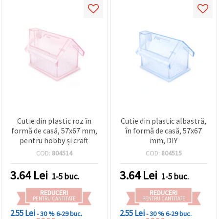
Cutie din plastic roz în
Cutie din plastic albastră,
formă de casă, 57x67 mm,
în formă de casă, 57x67
pentru hobby și craft
mm, DIY
COD:
804514
COD:
804515
3.64
Lei
3.64
Lei
1-5 buc.
1-5 buc.
REDUCERI
REDUCERI
PENTRU CANTITATE
PENTRU CANTITATE
2.55 Lei
2.55 Lei
- 30 %
6-29 buc.
- 30 %
6-29 buc.