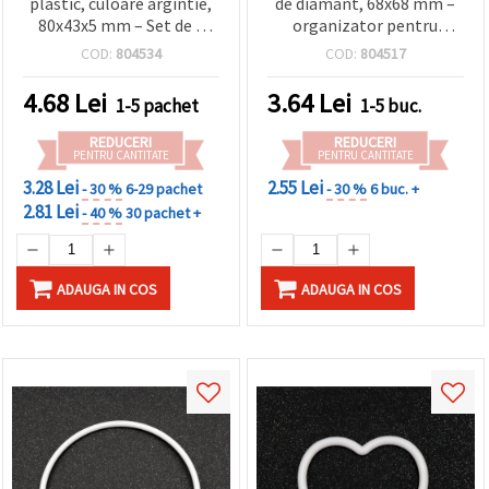
plastic, culoare argintie,
de diamant, 68x68 mm –
80x43x5 mm – Set de 4
organizator pentru
bucăți pentru hobby și DIY
mărgele și bijuterii
COD:
804534
COD:
804517
4.68
Lei
3.64
Lei
1-5 pachet
1-5 buc.
REDUCERI
REDUCERI
PENTRU CANTITATE
PENTRU CANTITATE
3.28 Lei
2.55 Lei
- 30 %
6-29 pachet
- 30 %
6 buc. +
2.81 Lei
- 40 %
30 pachet +
ADAUGA IN COS
ADAUGA IN COS