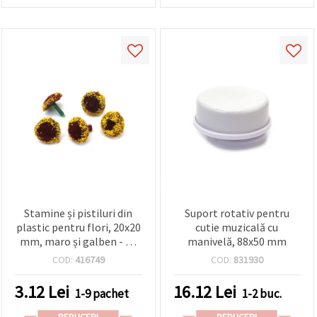
Stamine și pistiluri din
Suport rotativ pentru
plastic pentru flori, 20x20
cutie muzicală cu
mm, maro și galben - 10
manivelă, 88x50 mm
buc.
COD:
416749
COD:
831930
3.12
Lei
16.12
Lei
1-9 pachet
1-2 buc.
REDUCERI
REDUCERI