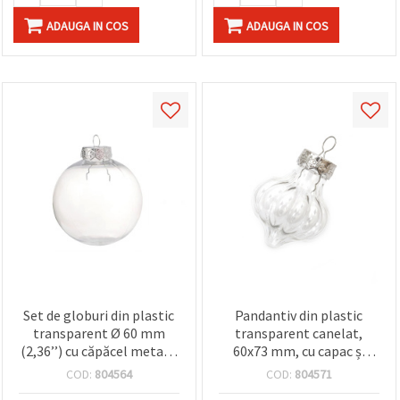
ADAUGA IN COS
ADAUGA IN COS
Set de globuri din plastic
Pandantiv din plastic
transparent Ø 60 mm
transparent canelat,
(2,36’’) cu căpăcel metalic
60x73 mm, cu capac și
argintiu și buclă de
agățătoare metalică
COD:
804564
COD:
804571
agățare – ornamente DIY