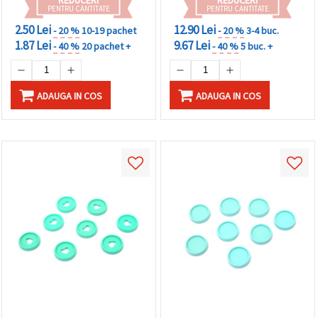
PENTRU CANTITATE
PENTRU CANTITATE
2.50 Lei
12.90 Lei
- 20 %
10-19 pachet
- 20 %
3-4 buc.
1.87 Lei
9.67 Lei
- 40 %
20 pachet +
- 40 %
5 buc. +
ADAUGA IN COS
ADAUGA IN COS