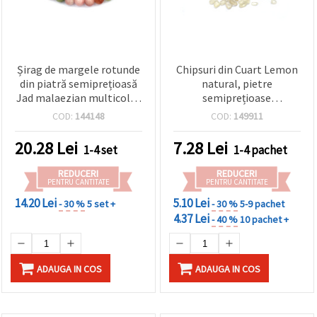
Șirag de margele rotunde
Chipsuri din Cuart Lemon
din piatră semiprețioasă
natural, pietre
Jad malaezian multicolor
semiprețioase
/ cuart colorat, 10 mm,
neperforate, 5–8 mm – 50
COD:
144148
COD:
149911
aprox. 38 buc – materiale
g
pentru confecționat
20.28
Lei
7.28
Lei
1-4 set
1-4 pachet
bijuterii
REDUCERI
REDUCERI
PENTRU CANTITATE
PENTRU CANTITATE
14.20 Lei
5.10 Lei
- 30 %
5 set +
- 30 %
5-9 pachet
4.37 Lei
- 40 %
10 pachet +
ADAUGA IN COS
ADAUGA IN COS