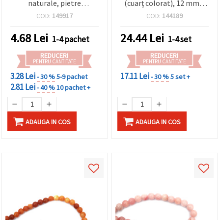
naturale, pietre
(cuarț colorat), 12 mm –
semiprețioase, fără gaură,
șirag aprox. 31 buc., pietre
COD:
149917
COD:
144189
5–8 mm, 50 g
semiprețioase pentru
bijuterii handmade,
4.68
Lei
24.44
Lei
1-4 pachet
1-4 set
brățări, coliere și proiecte
DIY
REDUCERI
REDUCERI
PENTRU CANTITATE
PENTRU CANTITATE
3.28 Lei
17.11 Lei
- 30 %
5-9 pachet
- 30 %
5 set +
2.81 Lei
- 40 %
10 pachet +
ADAUGA IN COS
ADAUGA IN COS