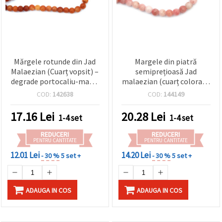
Mărgele rotunde din Jad
Margele din piatră
Malaezian (Cuarț vopsit) –
semiprețioasă Jad
degrade portocaliu-maro,
malaezian (cuarț colorat),
8 mm, lustruite, aprox. 48
roz lăptos, rotunde 10
COD:
142638
COD:
144149
buc./șirag | Piatre
mm, șirag ~38 buc.
semiprețioase pentru
17.16
Lei
20.28
Lei
1-4 set
1-4 set
bijuterii handmade DIY
REDUCERI
REDUCERI
PENTRU CANTITATE
PENTRU CANTITATE
12.01 Lei
14.20 Lei
- 30 %
5 set +
- 30 %
5 set +
ADAUGA IN COS
ADAUGA IN COS