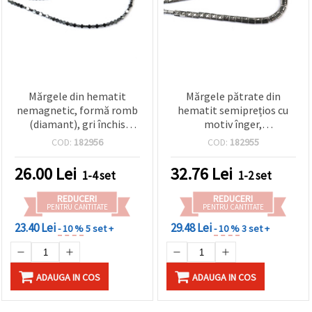
Mărgele din hematit
Mărgele pătrate din
nemagnetic, formă romb
hematit semiprețios cu
(diamant), gri închis
motiv înger,
metalic, 4x4x2 mm,
electroplacate culoare
COD:
182956
COD:
182955
orificiu 1 mm, aprox. 100
argintie, nemagnetice,
buc. — mărgele
7x7x4 mm, gaură 1,5 mm,
26.00
Lei
32.76
Lei
1-4 set
1-2 set
distanțiere semiprețioase
aprox. 50 buc. – mărgele
pentru bijuterii
distanțiere pentru
REDUCERI
REDUCERI
handmade, brățări, coliere
bijuterii DIY, brățări și
PENTRU CANTITATE
PENTRU CANTITATE
și proiecte DIY
coliere
23.40 Lei
29.48 Lei
- 10 %
5 set +
- 10 %
3 set +
ADAUGA IN COS
ADAUGA IN COS