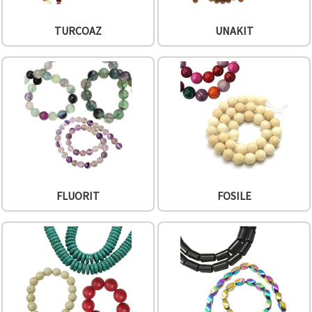
TURCOAZ
UNAKIT
FLUORIT
FOSILE