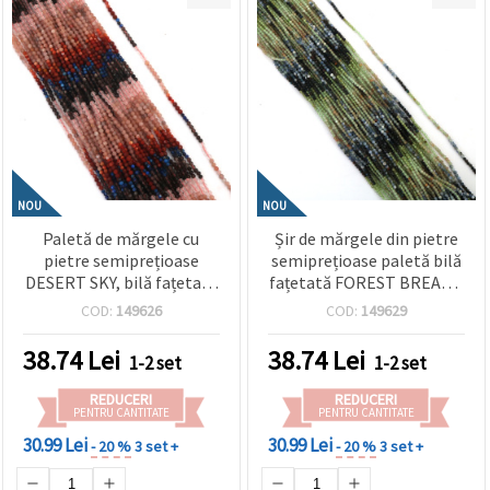
NOU
NOU
Paletă de mărgele cu
Șir de mărgele din pietre
pietre semiprețioase
semiprețioase paletă bilă
DESERT SKY, bilă fațetată
fațetată FOREST BREATH
2,5 mm ±195 bucăți
2,5 mm ±165 bucăți
COD:
149626
COD:
149629
38.74
Lei
38.74
Lei
1-2 set
1-2 set
REDUCERI
REDUCERI
PENTRU CANTITATE
PENTRU CANTITATE
30.99 Lei
30.99 Lei
- 20 %
3 set +
- 20 %
3 set +