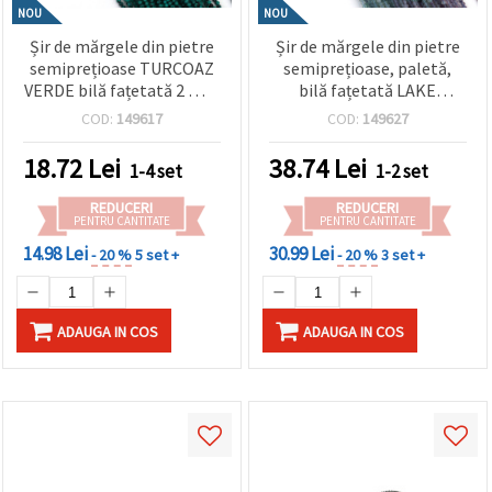
NOU
NOU
Șir de mărgele din pietre
Șir de mărgele din pietre
semiprețioase TURCOAZ
semiprețioase, paletă,
VERDE bilă fațetată 2 mm
bilă fațetată LAKE
±180 bucăți
SONATA 2,5 mm ±195
COD:
149617
COD:
149627
bucăți
18.72
Lei
38.74
Lei
1-4 set
1-2 set
REDUCERI
REDUCERI
PENTRU CANTITATE
PENTRU CANTITATE
14.98 Lei
30.99 Lei
- 20 %
5 set +
- 20 %
3 set +
ADAUGA IN COS
ADAUGA IN COS