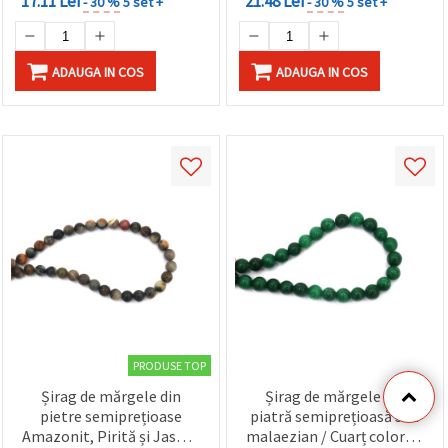
17.11 Lei
21.48 Lei
- 30 %
5 set +
- 30 %
5 set +
ADAUGA IN COS
ADAUGA IN COS
PRODUSE TOP
Șirag de mărgele din
Șirag de mărgele din
pietre semiprețioase
piatră semiprețioasă Jad
Amazonit, Pirită și Jasp, 8
malaezian / Cuarț colorat,