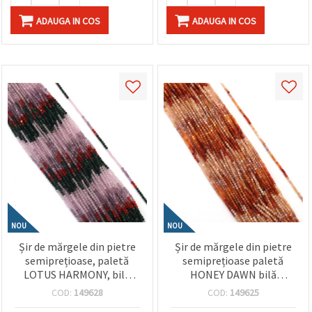
ADAUGA IN COS
ADAUGA IN COS
NOU
NOU
Șir de mărgele din pietre
Șir de mărgele din pietre
semiprețioase, paletă
semiprețioase paletă
LOTUS HARMONY, bilă
HONEY DAWN bilă
fațetată 2 mm ±215 bucăți
fațetată 2.3-2.5 mm ±174
COD:
149628
COD:
149625
bucăți