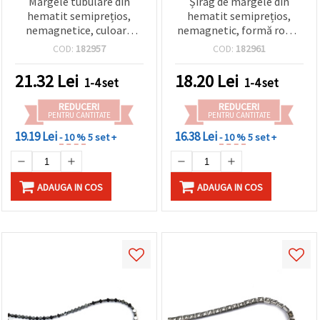
Mărgele tubulare din
Șirag de mărgele din
hematit semiprețios,
hematit semiprețios,
nemagnetice, culoare
nemagnetic, formă romb
argintiu alb,
răsucit, 4x4x1 mm, gaură:
COD:
182957
COD:
182961
electroplacate, 4 x 13
1 mm, aprox. 390 buc.
mm, gaură 1 mm, aprox.
21.32
Lei
18.20
Lei
1-4 set
1-4 set
30 buc – distanțiere
cilindrice pentru bijuterii
REDUCERI
REDUCERI
handmade DIY
PENTRU CANTITATE
PENTRU CANTITATE
19.19 Lei
16.38 Lei
- 10 %
5 set +
- 10 %
5 set +
ADAUGA IN COS
ADAUGA IN COS