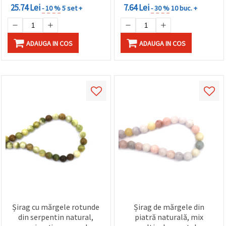
25.74 Lei
7.64 Lei
- 10 %
5 set +
- 30 %
10 buc. +
ADAUGA IN COS
ADAUGA IN COS
Șirag cu mărgele rotunde
Șirag de mărgele din
din serpentin natural,
piatră naturală, mix