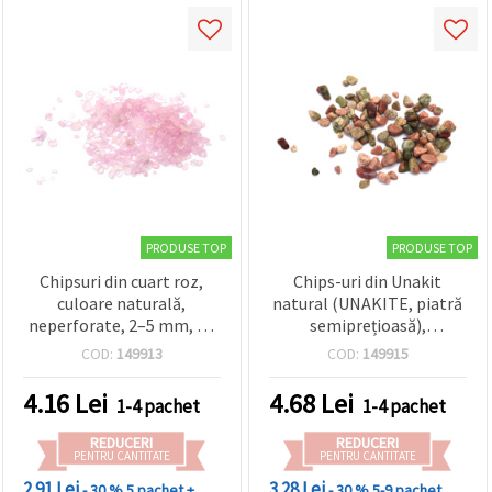
PRODUSE TOP
PRODUSE TOP
Chipsuri din cuart roz,
Chips-uri din Unakit
culoare naturală,
natural (UNAKITE, piatră
neperforate, 2–5 mm, 50
semiprețioasă),
g
negăurite, 5–10 mm, 50 g
COD:
149913
COD:
149915
4.16
Lei
4.68
Lei
1-4 pachet
1-4 pachet
REDUCERI
REDUCERI
PENTRU CANTITATE
PENTRU CANTITATE
2.91 Lei
3.28 Lei
- 30 %
5 pachet +
- 30 %
5-9 pachet