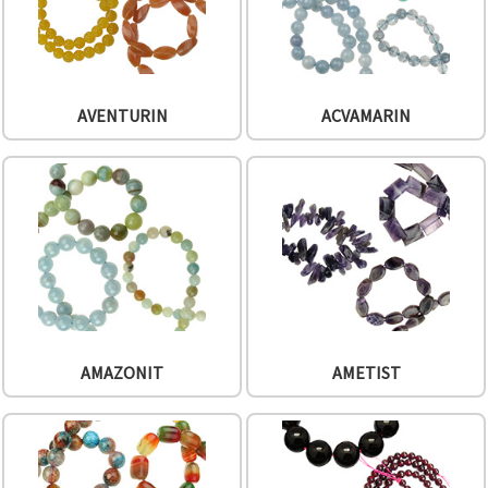
făcând clic
pe butonul
"Salvați"
Аcceptati
AVENTURIN
ACVAMARIN
toate!
Setări
AMAZONIT
AMETIST