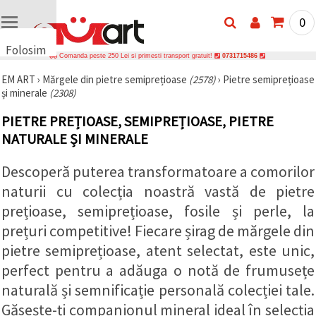
0
Folosim
Comanda peste 250 Lei si primesti transport gratuit!
0731715486
cookie-
EM ART
›
Mărgele din pietre semiprețioase
(2578)
›
Pietre semiprețioase
uri
și minerale
(2308)
🍪 Folosim
cookie-uri
PIETRE PREȚIOASE, SEMIPREȚIOASE, PIETRE
și
tehnologii
NATURALE ȘI MINERALE
similare
pentru a
Descoperă puterea transformatoare a comorilor
asigura
funcționarea
naturii cu colecția noastră vastă de pietre
corectă a
site-ului,
prețioase, semiprețioase, fosile și perle, la
pentru a vă
îmbunătăți
prețuri competitive! Fiecare șirag de mărgele din
experiența
pietre semiprețioase, atent selectat, este unic,
și, cu
acordul
perfect pentru a adăuga o notă de frumusețe
dumneavoastră,
pentru a
naturală și semnificație personală colecției tale.
analiza
traficul și a
Găsește-ți companionul mineral ideal în selecția
afișa