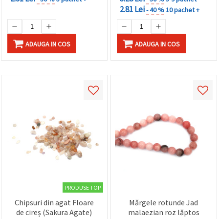
2.81 Lei
- 40 %
10 pachet +
ADAUGA IN COS
ADAUGA IN COS
PRODUSE TOP
Chipsuri din agat Floare
Mărgele rotunde Jad
de cireș (Sakura Agate)
malaezian roz lăptos