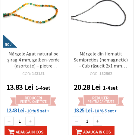
NOU
Mărgele Agat natural pe
Mărgele din Hematit
șirag 4 mm, galben-verde
Semiprețios (nemagnetic)
(asortate) – pietre
– Cub răsucit 2x1 mm,
semiprețioase rotunde,
gaură 0,5 mm, gri închis
COD:
143151
COD:
182962
±97 buc
metalic – ~320 buc./șirag,
mărgele distanțiere micro
13.83
Lei
20.28
Lei
1-4 set
1-4 set
pentru bijuterii și lucru
manual (DIY)
REDUCERI
REDUCERI
PENTRU CANTITATE
PENTRU CANTITATE
12.43 Lei
18.25 Lei
- 10 %
5 set +
- 10 %
5 set +
ADAUGA IN COS
ADAUGA IN COS