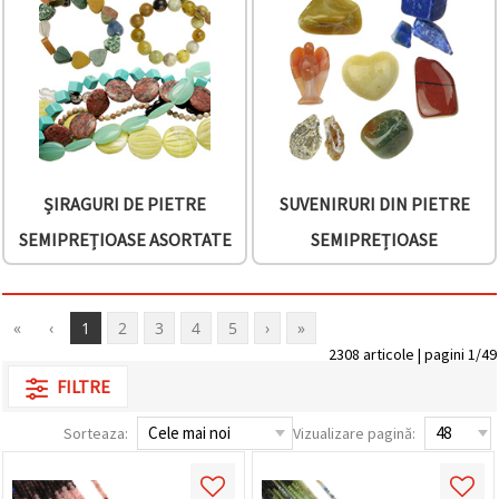
ȘIRAGURI DE PIETRE
SUVENIRURI DIN PIETRE
SEMIPREȚIOASE ASORTATE
SEMIPREȚIOASE
«
‹
1
2
3
4
5
›
»
2308 articole | pagini 1/49
FILTRE
Sorteaza:
Vizualizare pagină: