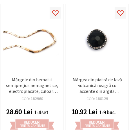
Mărgele din hematit
Mărgea din piatră de lavă
semiprețios nemagnetice,
vulcanică neagră cu
electroplacate, culoare
accente din argilă
auriu antichizat, tub
polimerică și cristale,
COD:
182960
COD:
180129
pătrat texturat 4x13 mm,
17x8 mm, gaură 1 mm –
gaură de 1.5 mm, ~30 buc
mărgea poroasă, difuzor
28.60
Lei
10.92
Lei
1-4 set
1-9 buc.
— materiale DIY pentru
pentru uleiuri esențiale,
brățări și coliere
pentru bijuterii
REDUCERI
REDUCERI
DIY/handmade
PENTRU CANTITATE
PENTRU CANTITATE