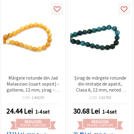
Mărgele rotunde din Jad
Șirag de mărgele rotunde
Malaezian (cuart vopsit) –
din imitație de apatit,
galbene, 12 mm, șirag ~33
Clasa A, 12 mm, netede,
buc. | Mărgele din pietre
albastru turcoaz (teal),
COD:
144185
COD:
142785
semiprețioase pentru
aprox. 33 buc., mărgele
confecționare bijuterii
lustruite, găurite, pentru
24.44
Lei
30.68
Lei
1-4 set
1-4 set
handmade (DIY), brățări și
bijuterii DIY/handmade,
coliere
brățări și coliere
REDUCERI
REDUCERI
PENTRU CANTITATE
PENTRU CANTITATE