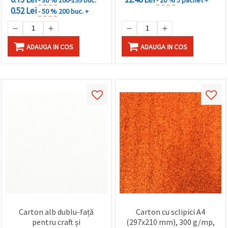
0.52 Lei
- 50 %
200 buc. +
ADAUGA IN COS
ADAUGA IN COS
Carton alb dublu-față
Carton cu sclipici A4
pentru craft și
(297x210 mm), 300 g/mp,