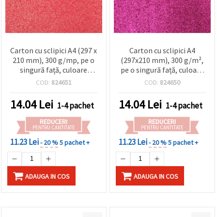
Carton cu sclipici A4 (297 x
Carton cu sclipici A4
210 mm), 300 g/mp, pe o
(297x210 mm), 300 g/m²,
singură față, culoare
pe o singură față, culoare
piersică - set de 10 coli
ciclamen – set de 10 coli
COD:
824651
COD:
824650
14.04
Lei
14.04
Lei
1-4 pachet
1-4 pachet
REDUCERI
REDUCERI
PENTRU CANTITATE
PENTRU CANTITATE
11.23 Lei
11.23 Lei
- 20 %
5 pachet +
- 20 %
5 pachet +
ADAUGA IN COS
ADAUGA IN COS