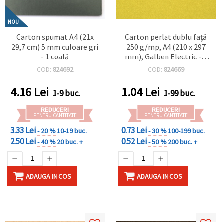
NOU
Carton spumat A4 (21x
Carton perlat dublu față
29,7 cm) 5 mm culoare gri
250 g/mp, A4 (210 x 297
- 1 coală
mm), Galben Electric - 1
bucată
COD:
824692
COD:
824669
4.16
Lei
1.04
Lei
1-9 buc.
1-99 buc.
REDUCERI
REDUCERI
PENTRU CANTITATE
PENTRU CANTITATE
3.33 Lei
0.73 Lei
- 20 %
10-19 buc.
- 30 %
100-199 buc.
2.50 Lei
0.52 Lei
- 40 %
20 buc. +
- 50 %
200 buc. +
ADAUGA IN COS
ADAUGA IN COS