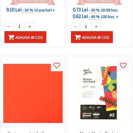
PENTRU CANTITATE
PENTRU CANTITATE
9.10 Lei
0.73 Lei
- 30 %
10 pachet +
- 30 %
20-99 buc.
0.62 Lei
- 40 %
100 buc. +
ADAUGA IN COS
ADAUGA IN COS