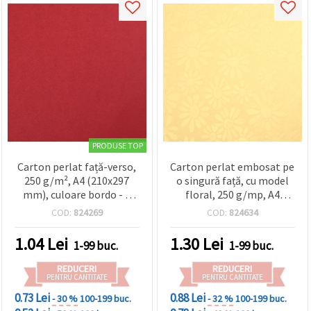
PRODUSE TOP
Carton perlat față-verso,
Carton perlat embosat pe
250 g/m², A4 (210x297
o singură față, cu model
mm), culoare bordo - 1
floral, 250 g/mp, A4
bucată
(21x29,7 cm), auriu - 1
COD:
824269
COD:
824634
bucată
1.04
Lei
1.30
Lei
1-99 buc.
1-99 buc.
REDUCERI
REDUCERI
PENTRU CANTITATE
PENTRU CANTITATE
0.73 Lei
0.88 Lei
- 30 %
100-199 buc.
- 32 %
100-199 buc.