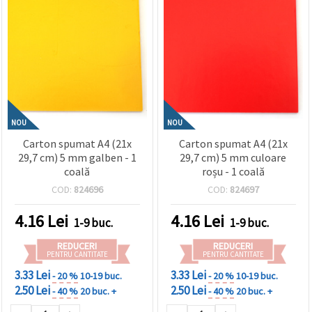
NOU
NOU
Carton spumat A4 (21x
Carton spumat A4 (21x
29,7 cm) 5 mm galben - 1
29,7 cm) 5 mm culoare
coală
roșu - 1 coală
COD:
824696
COD:
824697
4.16
Lei
4.16
Lei
1-9 buc.
1-9 buc.
REDUCERI
REDUCERI
PENTRU CANTITATE
PENTRU CANTITATE
3.33 Lei
3.33 Lei
- 20 %
10-19 buc.
- 20 %
10-19 buc.
2.50 Lei
2.50 Lei
- 40 %
20 buc. +
- 40 %
20 buc. +