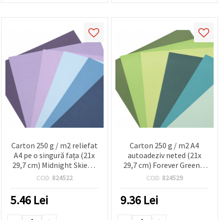
Carton 250 g / m2 reliefat
Carton 250 g / m2 A4
A4 pe o singură fața (21x
autoadeziv neted (21x
29,7 cm) Midnight Skies 6
29,7 cm) Forever Green 6
culori gama albastru-
culori gama albastru-
COD:
824522
COD:
824529
violet -6 buc
verde -6 buc
5.46
Lei
9.36
Lei