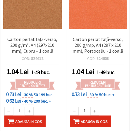
Carton perlat față-verso,
Carton perlat față-verso,
200 g/m², A4 (297x210
200 g/mp, A4 (297 x 210
mm), Cupru – 1 coală
mm), Portocaliu - 1 coală
COD:
824612
COD:
824608
1.04
Lei
1.04
Lei
1-49 buc.
1-49 buc.
REDUCERI
REDUCERI
PENTRU CANTITATE
PENTRU CANTITATE
0.73 Lei
0.73 Lei
- 30 %
50-199 buc.
- 30 %
50 buc. +
0.62 Lei
- 40 %
200 buc. +
ADAUGA IN COS
ADAUGA IN COS