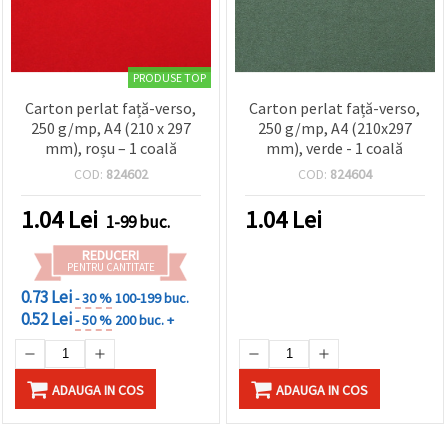
PRODUSE TOP
Carton perlat față-verso,
Carton perlat față-verso,
250 g/mp, A4 (210 x 297
250 g/mp, A4 (210x297
mm), roșu – 1 coală
mm), verde - 1 coală
COD:
824602
COD:
824604
1.04
Lei
1.04
Lei
1-99 buc.
REDUCERI
PENTRU CANTITATE
0.73 Lei
- 30 %
100-199 buc.
0.52 Lei
- 50 %
200 buc. +
ADAUGA IN COS
ADAUGA IN COS