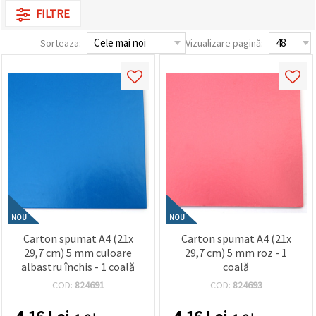
conținut și
FILTRE
reclame
mai
Sorteaza:
Vizualizare pagină:
relevante,
inclusiv cu
ajutorul
partenerilor
noștri de
analiză și
marketing.
Puteți fi de
acord să
utilizați
toate
cookie -
urile făcând
clic pe
"acceptati
NOU
NOU
toate!" Sau
să vă
Carton spumat A4 (21x
Carton spumat A4 (21x
indicați
29,7 cm) 5 mm culoare
29,7 cm) 5 mm roz - 1
preferințele
în setări
albastru închis - 1 coală
coală
selectând
COD:
824691
COD:
824693
un tip de
cookie -uri
dat și