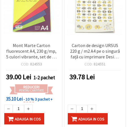
Mont Marte Carton
Carton de design URSUS
fluorescent A4, 230 g/mp,
220 g / m2 A4 pe o singură
5 culori vibrante, set de 30
față cu imprimare Design
coli
asortat pentru bebeluși 5
COD:
824553
COD:
824551
coli și figuri perforate
39.00
Lei
39.78
Lei
1-2 pachet
REDUCERI
PENTRU CANTITATE
35.10 Lei
- 10 %
3 pachet +
ADAUGA IN COS
ADAUGA IN COS