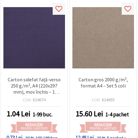
Carton sidefat față-verso
Carton gros 2000 g/m²,
250 g/m², A4 (210x297
format A4 – Set 5 coli
mm), mov închis – 1
bucată
COD:
824674
COD:
824655
1.04
Lei
15.60
Lei
1-99 buc.
1-4 pachet
REDUCERI
REDUCERI
PENTRU CANTITATE
PENTRU CANTITATE
0.73 Lei
12.48 Lei
- 30 %
100-199 buc.
- 20 %
5 pachet +