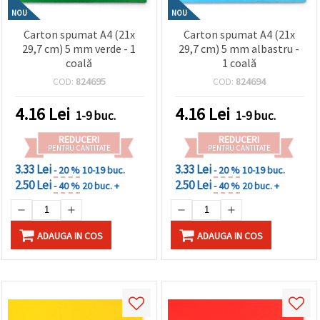
NOU
NOU
Carton spumat A4 (21x
Carton spumat A4 (21x
29,7 cm) 5 mm verde - 1
29,7 cm) 5 mm albastru -
coală
1 coală
COD:
824695
COD:
824694
4.16
Lei
4.16
Lei
1-9 buc.
1-9 buc.
REDUCERI
REDUCERI
PENTRU CANTITATE
PENTRU CANTITATE
3.33 Lei
3.33 Lei
- 20 %
10-19 buc.
- 20 %
10-19 buc.
2.50 Lei
2.50 Lei
- 40 %
20 buc. +
- 40 %
20 buc. +
ADAUGA IN COS
ADAUGA IN COS