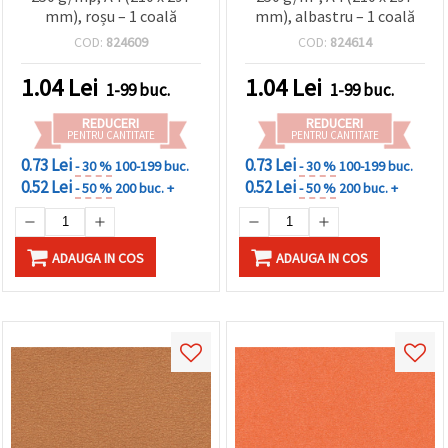
mm), roșu – 1 coală
mm), albastru – 1 coală
COD:
824609
COD:
824614
1.04
Lei
1.04
Lei
1-99 buc.
1-99 buc.
REDUCERI
REDUCERI
PENTRU CANTITATE
PENTRU CANTITATE
0.73 Lei
0.73 Lei
- 30 %
100-199 buc.
- 30 %
100-199 buc.
0.52 Lei
0.52 Lei
- 50 %
200 buc. +
- 50 %
200 buc. +
ADAUGA IN COS
ADAUGA IN COS