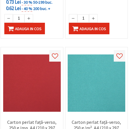
0.73 Lei
- 30 %
50-199 buc.
0.62 Lei
- 40 %
200 buc. +
ADAUGA IN COS
ADAUGA IN COS
Carton perlat față-verso,
Carton perlat față-verso,
250 g/mp, A4 (210 x 297
250 g/m², A4 (210 x 297