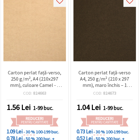
Carton perlat față-verso,
Carton perlat față-verso
250 g/m², A4 (210x297
A4, 250 g/m² (210 x 297
mm), culoare Camel - 1
mm), maro închis – 1
bucată
bucată
COD:
824663
COD:
824673
1.56
Lei
1.04
Lei
1-99 buc.
1-99 buc.
REDUCERI
REDUCERI
PENTRU CANTITATE
PENTRU CANTITATE
1.09 Lei
0.73 Lei
- 30 %
100-199 buc.
- 30 %
100-199 buc.
0.78 Lei
0.52 Lei
- 50 %
200 buc. +
- 50 %
200 buc. +