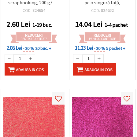
scrapbooking, 200 g/m²,
pe o singură față,
380 x 520 mm - 1 bucată
portocaliu – Set de 10 coli
COD:
824654
COD:
824652
2.60
Lei
14.04
Lei
1-19 buc.
1-4 pachet
REDUCERI
REDUCERI
PENTRU CANTITATE
PENTRU CANTITATE
2.08 Lei
11.23 Lei
- 20 %
20 buc. +
- 20 %
5 pachet +
ADAUGA IN COS
ADAUGA IN COS