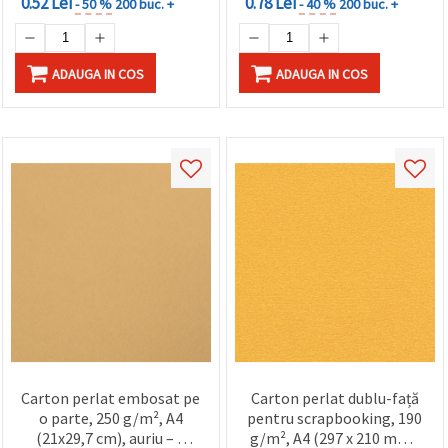
0.52 Lei
0.78 Lei
- 50 %
200 buc. +
- 40 %
200 buc. +
ADAUGA IN COS
ADAUGA IN COS
Carton perlat embosat pe
Carton perlat dublu-față
o parte, 250 g/m², A4
pentru scrapbooking, 190
(21x29,7 cm), auriu – 1
g/m², A4 (297 x 210 mm),