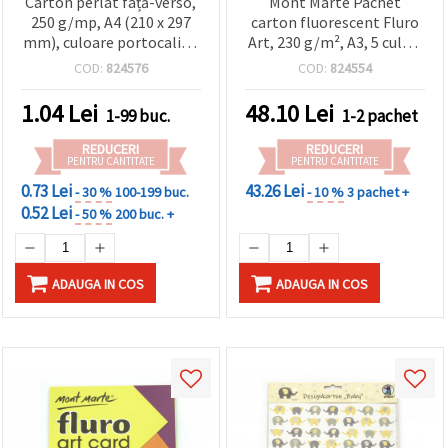
Carton perlat față-verso,
Mont Marte Pachet
250 g/mp, A4 (210 x 297
carton fluorescent Fluro
mm), culoare portocalie -
Art, 230 g/m², A3, 5 culori
1 bucată
asortate, 15 coli
COD:
824576
COD:
824554
1.04
Lei
48.10
Lei
1-99 buc.
1-2 pachet
REDUCERI
REDUCERI
PENTRU CANTITATE
PENTRU CANTITATE
0.73 Lei
43.26 Lei
- 30 %
100-199 buc.
- 10 %
3 pachet +
0.52 Lei
- 50 %
200 buc. +
ADAUGA IN COS
ADAUGA IN COS