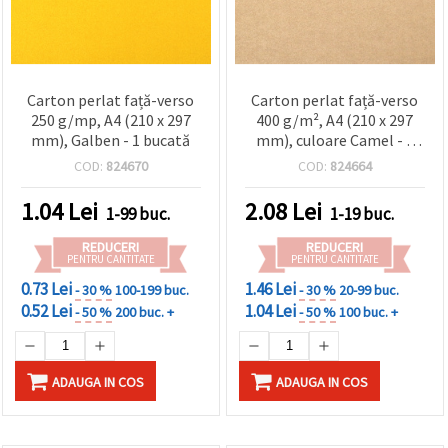
Carton perlat față-verso
Carton perlat față-verso
250 g/mp, A4 (210 x 297
400 g/m², A4 (210 x 297
mm), Galben - 1 bucată
mm), culoare Camel - 1
bucată
COD:
824670
COD:
824664
1.04
Lei
2.08
Lei
1-99 buc.
1-19 buc.
REDUCERI
REDUCERI
PENTRU CANTITATE
PENTRU CANTITATE
0.73 Lei
1.46 Lei
- 30 %
100-199 buc.
- 30 %
20-99 buc.
0.52 Lei
1.04 Lei
- 50 %
200 buc. +
- 50 %
100 buc. +
ADAUGA IN COS
ADAUGA IN COS