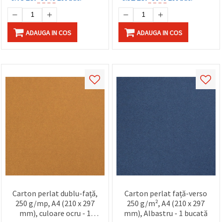
ADAUGA IN COS
ADAUGA IN COS
Carton perlat dublu-față,
Carton perlat față-verso
250 g/mp, A4 (210 x 297
250 g/m², A4 (210 x 297
mm), culoare ocru - 1
mm), Albastru - 1 bucată