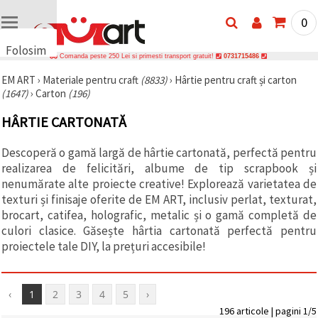
0
Folosim
Comanda peste 250 Lei si primesti transport gratuit!
0731715486
cookie-
EM ART
›
Materiale pentru craft
(8833)
›
Hârtie pentru craft și carton
uri
(1647)
›
Carton
(196)
🍪 Folosim
cookie-uri
HÂRTIE CARTONATĂ
și
tehnologii
similare
Descoperă o gamă largă de hârtie cartonată, perfectă pentru
pentru a
realizarea de felicitări, albume de tip scrapbook și
asigura
funcționarea
nenumărate alte proiecte creative! Explorează varietatea de
corectă a
texturi și finisaje oferite de EM ART, inclusiv perlat, texturat,
site-ului,
brocart, catifea, holografic, metalic și o gamă completă de
pentru a vă
îmbunătăți
culori clasice. Găsește hârtia cartonată perfectă pentru
experiența
proiectele tale DIY, la prețuri accesibile!
și, cu
acordul
dumneavoastră,
pentru a
‹
1
2
3
4
5
›
analiza
traficul și a
196 articole | pagini 1/5
afișa