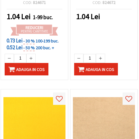
bucată
COD:
824671
COD:
824672
1.04
Lei
1.04
Lei
1-99 buc.
REDUCERI
PENTRU CANTITATE
0.73 Lei
- 30 %
100-199 buc.
0.52 Lei
- 50 %
200 buc. +
ADAUGA IN COS
ADAUGA IN COS