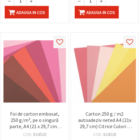
ADAUGA IN COS
ADAUGA IN COS
Foi de carton embosat,
Carton 250 g / m2
250 g/m², pe o singură
autoadeziv neted A4 (21x
parte, A4 (21 x 29,7 cm),
29,7 cm) Citrice Culori 6
paletă roz-roșu „Berry
culori Gama de citrice-6
COD:
824520
COD:
824528
Shades”, 6 culori asortate,
buc