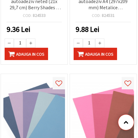
autoadeziv neted (21x
autoadeziv A4 (297x209
29,7 cm) Berry Shades 6
mm) Metalice
culori roz-roșu gama -6
caștigatoare argintiu,
COD:
824533
COD:
824531
buc
auriu, cupru, trandafir -4
buc
9.36
Lei
9.88
Lei
ADAUGA IN COS
ADAUGA IN COS