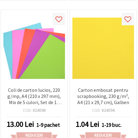
Coli de carton lucios, 220
Carton embosat pentru
g/mp, A4 (210 x 297 mm),
scrapbooking, 230 g/m²,
Mix de 5 culori, Set de 10
A4 (21 x 29,7 cm), Galben
coli
COD:
824596
COD:
824594
13.00
Lei
1.04
Lei
1-9 pachet
1-19 buc.
REDUCERI
REDUCERI