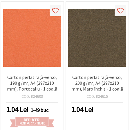
Carton perlat față-verso,
Carton perlat față-verso,
190 g/m², A4 (297x210
200 g/m², A4 (297x210
mm), Portocaliu - 1 coală
mm), Maro închis - 1 coală
COD:
824603
COD:
824615
1.04
Lei
1.04
Lei
1-49 buc.
REDUCERI
PENTRU CANTITATE