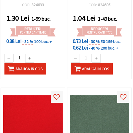
bucată
galben închis – 1 coală
COD:
824633
COD:
824605
1.30
Lei
1.04
Lei
1-99 buc.
1-49 buc.
REDUCERI
REDUCERI
PENTRU CANTITATE
PENTRU CANTITATE
0.88 Lei
0.73 Lei
- 32 %
100 buc. +
- 30 %
50-199 buc.
0.62 Lei
- 40 %
200 buc. +
ADAUGA IN COS
ADAUGA IN COS