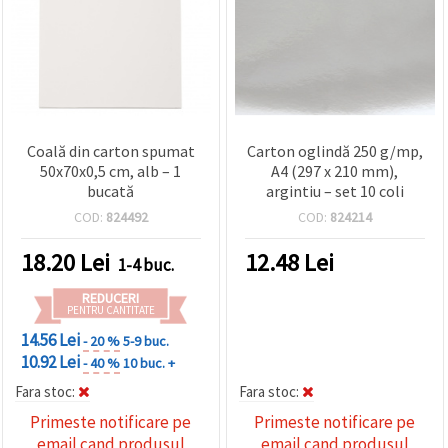
Coală din carton spumat
Carton oglindă 250 g/mp,
50x70x0,5 cm, alb – 1
A4 (297 x 210 mm),
bucată
argintiu – set 10 coli
COD:
824492
COD:
824214
18.20
Lei
12.48
Lei
1-4 buc.
REDUCERI
PENTRU CANTITATE
14.56 Lei
- 20 %
5-9 buc.
10.92 Lei
- 40 %
10 buc. +
Fara stoc:
Fara stoc:
Primeste notificare pe
Primeste notificare pe
email cand produsul
email cand produsul