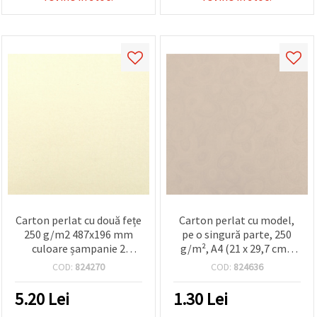
Carton perlat cu două fețe
Carton perlat cu model,
250 g/m2 487x196 mm
pe o singură parte, 250
culoare șampanie 2
g/m², A4 (21 x 29,7 cm),
nuanțe - 10 buc.
Alb – 1 bucată
COD:
824270
COD:
824636
5.20
Lei
1.30
Lei