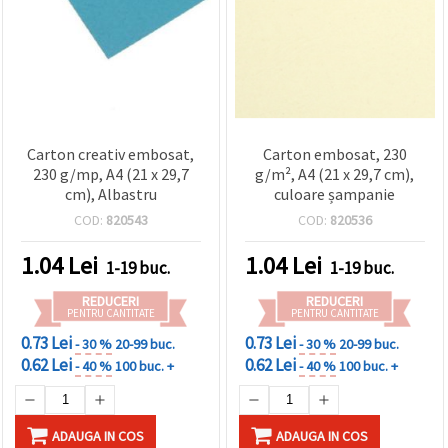
conținut și
reclame
mai
relevante,
inclusiv cu
ajutorul
partenerilor
noștri de
analiză și
Carton creativ embosat,
Carton embosat, 230
marketing.
230 g/mp, A4 (21 x 29,7
g/m², A4 (21 x 29,7 cm),
Puteți fi de
cm), Albastru
culoare șampanie
acord să
utilizați
COD:
820543
COD:
820536
toate
cookie -
1.04
Lei
1.04
Lei
urile făcând
1-19 buc.
1-19 buc.
clic pe
"acceptati
REDUCERI
REDUCERI
toate!" Sau
PENTRU CANTITATE
PENTRU CANTITATE
să vă
0.73 Lei
0.73 Lei
indicați
- 30 %
20-99 buc.
- 30 %
20-99 buc.
preferințele
0.62 Lei
0.62 Lei
- 40 %
100 buc. +
- 40 %
100 buc. +
în setări
selectând
un tip de
cookie -uri
ADAUGA IN COS
ADAUGA IN COS
dat și