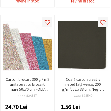
revine in stoc.
revine in stoc.
Carton brocart 300 g / m2
Coală carton creativ
unilateral cu brocart
neted față-verso, 200
mare 50x70 cm FOLIA
g/m², 52 x 38 cm, Negru -
color ASSORTED -1 buc
1 bucată
COD:
824547
COD:
824540
24.70
Lei
1.56
Lei