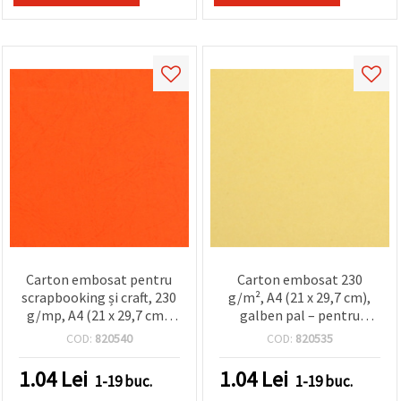
făcând clic
pe butonul
"Salvați"
Аcceptati
toate!
Setări
Carton embosat pentru
Carton embosat 230
scrapbooking și craft, 230
g/m², A4 (21 x 29,7 cm),
g/mp, A4 (21 x 29,7 cm),
galben pal – pentru
portocaliu
hobby, craft și
COD:
820540
COD:
820535
scrapbooking
1.04
Lei
1.04
Lei
1-19 buc.
1-19 buc.