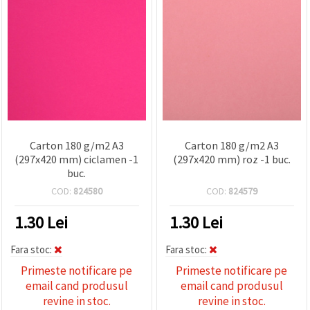
Carton 180 g/m2 A3
Carton 180 g/m2 A3
(297x420 mm) ciclamen -1
(297x420 mm) roz -1 buc.
buc.
COD:
824580
COD:
824579
1.30
Lei
1.30
Lei
Fara stoc:
Fara stoc:
Primeste notificare pe
Primeste notificare pe
email cand produsul
email cand produsul
revine in stoc.
revine in stoc.