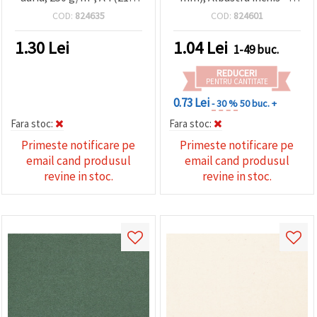
29,7 cm) - 1 bucată
coală
COD:
824635
COD:
824601
1.30
Lei
1.04
Lei
1-49 buc.
REDUCERI
PENTRU CANTITATE
0.73 Lei
- 30 %
50 buc. +
Fara stoc:
Fara stoc:
Primeste notificare pe
Primeste notificare pe
email cand produsul
email cand produsul
revine in stoc.
revine in stoc.