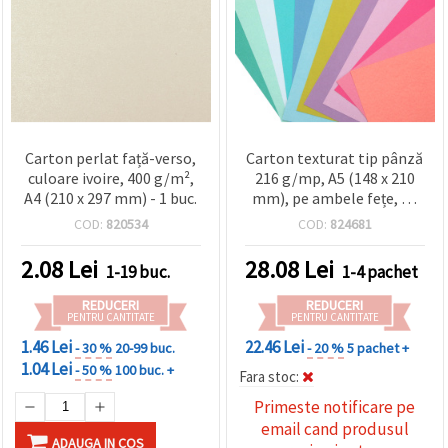
Carton perlat față-verso,
Carton texturat tip pânză
culoare ivoire, 400 g/m²,
216 g/mp, A5 (148 x 210
A4 (210 x 297 mm) - 1 buc.
mm), pe ambele fețe, 12
culori asortate x 2 foi - 24
COD:
820534
COD:
824681
buc.
2.08
Lei
28.08
Lei
1-19 buc.
1-4 pachet
REDUCERI
REDUCERI
PENTRU CANTITATE
PENTRU CANTITATE
1.46 Lei
22.46 Lei
- 30 %
20-99 buc.
- 20 %
5 pachet +
1.04 Lei
- 50 %
100 buc. +
Fara stoc:
Primeste notificare pe
email cand produsul
ADAUGA IN COS