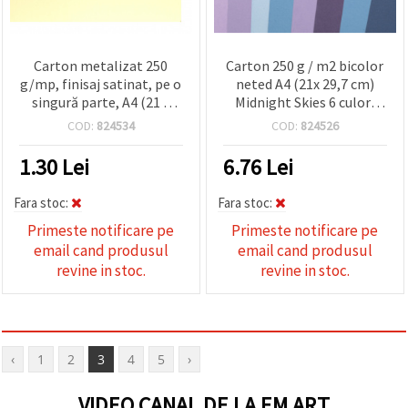
Carton metalizat 250
Carton 250 g / m2 bicolor
g/mp, finisaj satinat, pe o
neted A4 (21x 29,7 cm)
singură parte, A4 (21 x
Midnight Skies 6 culori
29,7 cm), auriu - 1 bucată
gama albastru-violet -8
COD:
824534
COD:
824526
buc
1.30
Lei
6.76
Lei
Fara stoc:
Fara stoc:
Primeste notificare pe
Primeste notificare pe
email cand produsul
email cand produsul
revine in stoc.
revine in stoc.
‹
1
2
3
4
5
›
VIDEO CANAL DE LA EM ART