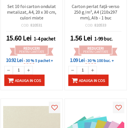
Set 10 foi carton ondulat
Carton perlat față-verso
metalizat, A4, 20 x 30 cm,
250 g/m², A4 (210x297
culori mixte
mm), Alb - 1 buc
COD:
820531
COD:
820533
15.60
Lei
1.56
Lei
1-4 pachet
1-99 buc.
REDUCERI
REDUCERI
PENTRU CANTITATE
PENTRU CANTITATE
10.92 Lei
1.09 Lei
- 30 %
5 pachet +
- 30 %
100 buc. +
ADAUGA IN COS
ADAUGA IN COS