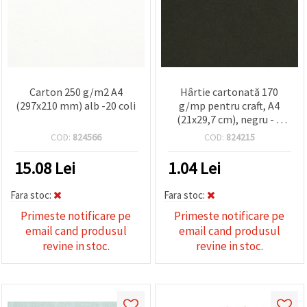
Carton 250 g/m2 A4
Hârtie cartonată 170
(297x210 mm) alb -20 coli
g/mp pentru craft, A4
(21x29,7 cm), negru - 1
coală
COD:
824566
COD:
824215
15.08
Lei
1.04
Lei
Fara stoc:
Fara stoc:
Primeste notificare pe
Primeste notificare pe
email cand produsul
email cand produsul
revine in stoc.
revine in stoc.