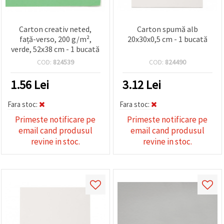
Carton creativ neted,
Carton spumă alb
față-verso, 200 g/m²,
20x30x0,5 cm - 1 bucată
verde, 52x38 cm - 1 bucată
COD:
824539
COD:
824490
1.56
Lei
3.12
Lei
Fara stoc:
Fara stoc:
Primeste notificare pe
Primeste notificare pe
email cand produsul
email cand produsul
revine in stoc.
revine in stoc.