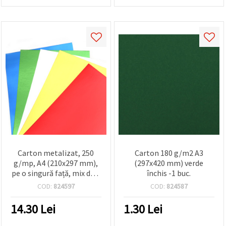
Carton metalizat, 250
Carton 180 g/m2 A3
g/mp, A4 (210x297 mm),
(297x420 mm) verde
pe o singură față, mix de 5
închis -1 buc.
culori – set 10 coli
COD:
824597
COD:
824587
14.30
Lei
1.30
Lei