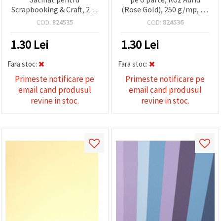
Scrapbooking & Craft, 250
(Rose Gold), 250 g/mp, A4
g/mp, A4 (21 x 29,7 cm),
(21 x 29,7 cm) – 1 bucată
COD:
824535
COD:
824536
pe o singură față, Argintiu
– 1 bucată
1.30
Lei
1.30
Lei
Fara stoc:
Fara stoc:
Primeste notificare pe
Primeste notificare pe
email cand produsul
email cand produsul
revine in stoc.
revine in stoc.