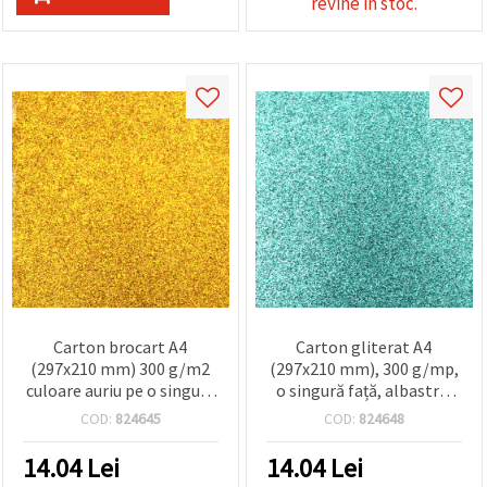
revine in stoc.
Carton brocart A4
Carton gliterat A4
(297x210 mm) 300 g/m2
(297x210 mm), 300 g/mp,
culoare auriu pe o singură
o singură față, albastru,
față - 10 buc.
set 10 buc.
COD:
824645
COD:
824648
14.04
Lei
14.04
Lei