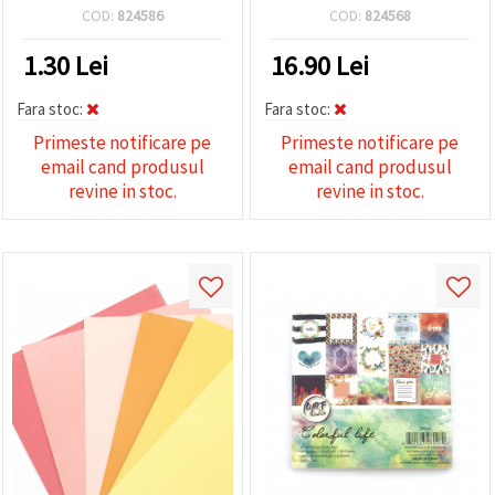
COD:
824586
COD:
824568
1.30
Lei
16.90
Lei
Fara stoc:
Fara stoc:
Primeste notificare pe
Primeste notificare pe
email cand produsul
email cand produsul
revine in stoc.
revine in stoc.