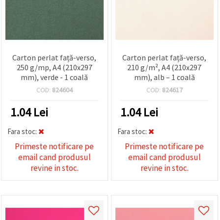
Carton perlat față-verso,
Carton perlat față-verso,
250 g/mp, A4 (210x297
210 g/m², A4 (210x297
mm), verde - 1 coală
mm), alb – 1 coală
COD:
824604
COD:
824617
1.04
Lei
1.04
Lei
Fara stoc:
Fara stoc:
Primeste notificare pe
Primeste notificare pe
email cand produsul
email cand produsul
revine in stoc.
revine in stoc.