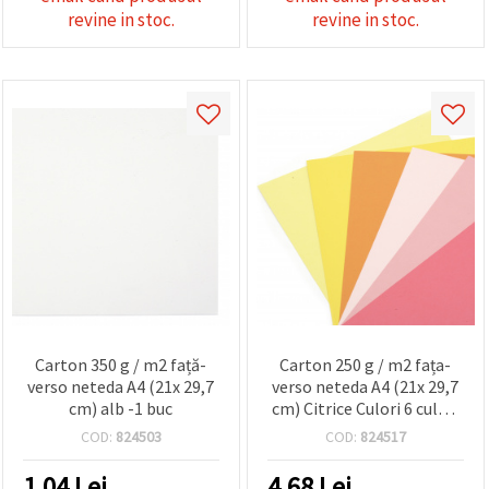
revine in stoc.
revine in stoc.
Carton 350 g / m2 față-
Carton 250 g / m2 fața-
verso neteda A4 (21x 29,7
verso neteda A4 (21x 29,7
cm) alb -1 buc
cm) Citrice Culori 6 culori
-6 buc
COD:
824503
COD:
824517
1.04
Lei
4.68
Lei