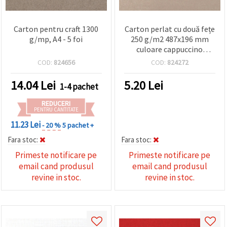
Carton pentru craft 1300
Carton perlat cu două fețe
g/mp, A4 - 5 foi
250 g/m2 487x196 mm
culoare cappuccino
deschis - 10 buc.
COD:
824656
COD:
824272
14.04
Lei
5.20
Lei
1-4 pachet
REDUCERI
PENTRU CANTITATE
11.23 Lei
- 20 %
5 pachet +
Fara stoc:
Fara stoc:
Primeste notificare pe
Primeste notificare pe
email cand produsul
email cand produsul
revine in stoc.
revine in stoc.