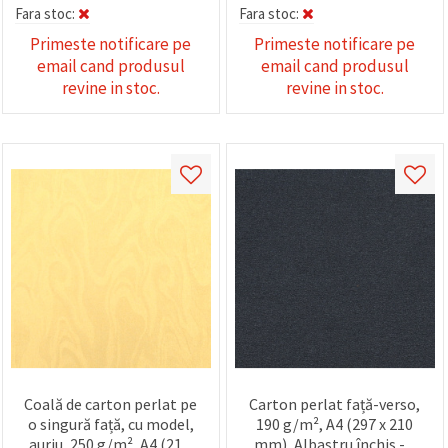
Fara stoc:
Fara stoc:
Primeste notificare pe
Primeste notificare pe
email cand produsul
email cand produsul
revine in stoc.
revine in stoc.
Coală de carton perlat pe
Carton perlat față-verso,
o singură față, cu model,
190 g/m², A4 (297 x 210
auriu, 250 g/m², A4 (21 x
mm), Albastru închis - 1