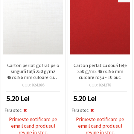
Carton perlat gofrat pe o
Carton perlat cu două fețe
singură față 250 g/m2
250 g/m2 487x196 mm
487x196 mm culoare cuarț
culoare roșu - 10 buc.
perlat - 10 buc.
COD:
824286
COD:
824278
5.20
Lei
5.20
Lei
Fara stoc:
Fara stoc:
Primeste notificare pe
Primeste notificare pe
email cand produsul
email cand produsul
revine in stoc.
revine in stoc.