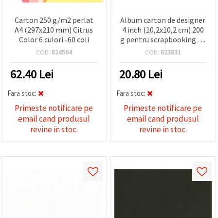
Carton 250 g/m2 perlat
Album carton de designer
A4 (297x210 mm) Citrus
4 inch (10,2x10,2 cm) 200
Color 6 culori -60 coli
g pentru scrapbooking 15
modele x 4 coli -60 coli
COD:
824564
COD:
823831
Colorful life
62.40
Lei
20.80
Lei
Fara stoc:
Fara stoc:
Primeste notificare pe
Primeste notificare pe
email cand produsul
email cand produsul
revine in stoc.
revine in stoc.