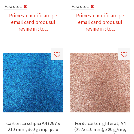
Fara stoc:
Fara stoc:
Primeste notificare pe
Primeste notificare pe
email cand produsul
email cand produsul
revine in stoc.
revine in stoc.
Carton cu sclipici A4 (297 x
Foi de carton gliterat, A4
210 mm), 300 g/mp, pe o
(297x210 mm), 300 g/mp,