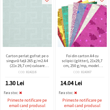
Carton perlat gofrat pe o
Foi din carton A4 cu
singură față 265 g/m2 A4
sclipici (glitter), 21x29,7
(21x 29,7 cm) culoare
cm, 250 g/mp, modele
albastru -1 bucată
mixte - Pachet de 10
COD:
824216
COD:
824367
1.30
Lei
14.04
Lei
Fara stoc:
Fara stoc:
Primeste notificare pe
Primeste notificare pe
email cand produsul
email cand produsul