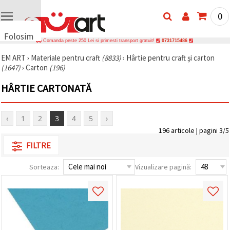
0
Folosim
Comanda peste 250 Lei si primesti transport gratuit!
0731715486
cookie-
EM ART
›
Materiale pentru craft
(8833)
›
Hârtie pentru craft și carton
uri
(1647)
›
Carton
(196)
🍪 Folosim
cookie-uri
HÂRTIE CARTONATĂ
și
tehnologii
similare
pentru a
‹
1
2
3
4
5
›
asigura
196 articole | pagini 3/5
funcționarea
corectă a
FILTRE
site-ului,
pentru a vă
îmbunătăți
Sorteaza:
Vizualizare pagină:
experiența
și, cu
acordul
dumneavoastră,
pentru a
analiza
traficul și a
afișa