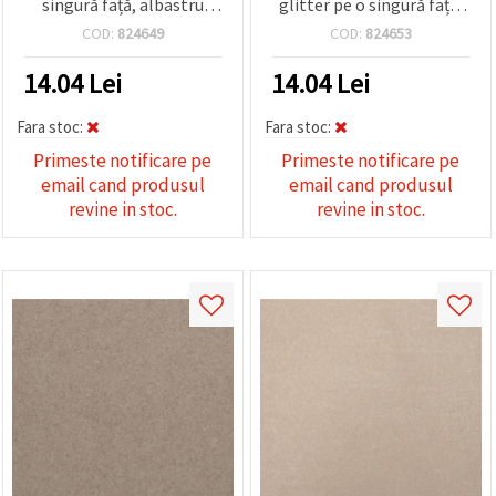
singură față, albastru
glitter pe o singură față,
închis - set de 10 coli
maro – set 10 bucăți
COD:
824649
COD:
824653
14.04
Lei
14.04
Lei
Fara stoc:
Fara stoc:
Primeste notificare pe
Primeste notificare pe
email cand produsul
email cand produsul
revine in stoc.
revine in stoc.