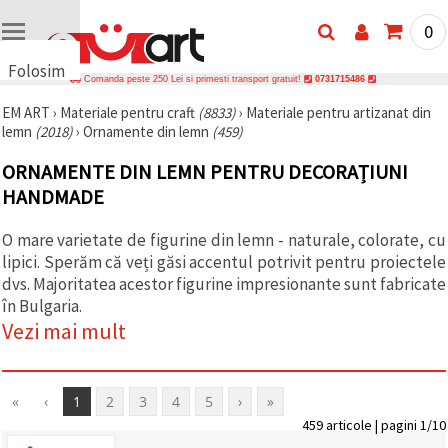
0
Folosim
Comanda peste 250 Lei si primesti transport gratuit!
0731715486
cookie-
EM ART
›
Materiale pentru craft
(8833)
›
Materiale pentru artizanat din
uri
lemn
(2018)
›
Ornamente din lemn
(459)
🍪 Folosim
cookie-uri
ORNAMENTE DIN LEMN PENTRU DECORAȚIUNI
și
tehnologii
HANDMADE
similare
pentru a
O mare varietate de figurine din lemn - naturale, colorate, cu
asigura
funcționarea
lipici. Sperăm că veți găsi accentul potrivit pentru proiectele
corectă a
dvs. Majoritatea acestor figurine impresionante sunt fabricate
site-ului,
pentru a vă
în Bulgaria.
îmbunătăți
Vezi mai mult
experiența
și, cu
acordul
dumneavoastră,
pentru a
«
‹
1
2
3
4
5
›
»
analiza
459 articole | pagini 1/10
traficul și a
afișa