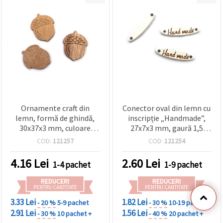
Ornamente craft din
Conector oval din lemn cu
lemn, formă de ghindă,
inscripție „Handmade”,
30x37x3 mm, culoare
27x7x3 mm, gaură 1,5
lemn natural - 10 buc.
mm, alb – set 10 bucăți
COD:
121257
COD:
121254
4.16
Lei
2.60
Lei
1-4 pachet
1-9 pachet
REDUCERI
REDUCERI
PENTRU CANTITATE
PENTRU CANTITATE
3.33 Lei
1.82 Lei
- 20 %
5-9 pachet
- 30 %
10-19 pachet
2.91 Lei
1.56 Lei
- 30 %
10 pachet +
- 40 %
20 pachet +