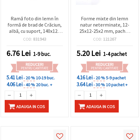
Ramă foto din lemn în
Forme mixte din lemn
formă de brad de Crăciun,
natur neterminate, 12-
albă, cu suport, 140x120
25x12-25x2 mm, pachet
mm
10 g (~25 buc) – pentru
COD:
831943
COD:
121267
DIY, scrapbooking,
cardmaking și crafturi
6.76
Lei
5.20
Lei
1-9 buc.
1-4 pachet
pentru copii
REDUCERI
REDUCERI
PENTRU CANTITATE
PENTRU CANTITATE
5.41 Lei
4.16 Lei
- 20 %
10-19 buc.
- 20 %
5-9 pachet
4.06 Lei
3.64 Lei
- 40 %
20 buc. +
- 30 %
10 pachet +
ADAUGA IN COS
ADAUGA IN COS