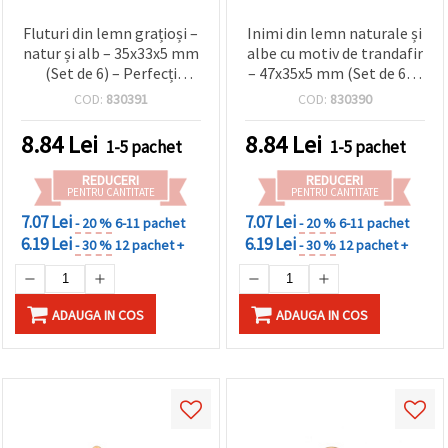
Fluturi din lemn grațioși –
Inimi din lemn naturale și
natur și alb – 35x33x5 mm
albe cu motiv de trandafir
(Set de 6) – Perfecți
– 47x35x5 mm (Set de 6) –
pentru crafturi creative,
perfecte pentru hobby
COD:
830391
COD:
830390
decorațiuni și cadouri
creativ, proiecte
handmade
romantice, cadouri și
8.84
Lei
8.84
Lei
1-5 pachet
1-5 pachet
decorațiuni pentru casă
REDUCERI
REDUCERI
PENTRU CANTITATE
PENTRU CANTITATE
7.07 Lei
7.07 Lei
- 20 %
6-11 pachet
- 20 %
6-11 pachet
6.19 Lei
6.19 Lei
- 30 %
12 pachet +
- 30 %
12 pachet +
ADAUGA IN COS
ADAUGA IN COS