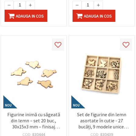
ADAUGA IN COS
ADAUGA IN COS
NOU
NOU
Figurine inimă cu săgeată
Set de figurine din lemn
din lemn – set 20 buc.,
asortate în cutie - 27
30x15x3 mm – finisaj
bucăți, 9 modele unice,
neted și design elegant,
dimensiuni 20-29 x 12-31 x
COD:
830444
COD:
830439