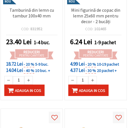
NOU
NOU
Tamburină din lemn cu
Mini figurină de copac din
tambur 100x40 mm
lemn 25x60 mm pentru
decor - 2 bucăți
COD:
831952
COD:
102465
23.40
Lei
6.24
Lei
1-4 buc.
1-9 pachet
REDUCERI
REDUCERI
PENTRU CANTITATE
PENTRU CANTITATE
18.72 Lei
4.99 Lei
- 20 %
5-9 buc.
- 20 %
10-19 pachet
14.04 Lei
4.37 Lei
- 40 %
10 buc. +
- 30 %
20 pachet +
ADAUGA IN COS
ADAUGA IN COS