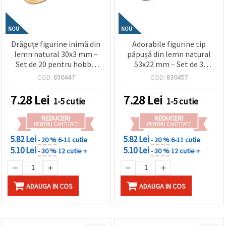
NOU
NOU
Drăguțe figurine inimă din
Adorabile figurine tip
lemn natural 30x3 mm –
păpușă din lemn natural
Set de 20 pentru hobby,
53x22 mm – Set de 3
craft, DIY și decorațiuni
pentru pictat, jucării DIY și
COD:
830447
COD:
830457
hobby creativ
7.28
Lei
7.28
Lei
1-5 cutie
1-5 cutie
REDUCERI
REDUCERI
PENTRU CANTITATE
PENTRU CANTITATE
5.82 Lei
5.82 Lei
- 20 %
6-11 cutie
- 20 %
6-11 cutie
5.10 Lei
5.10 Lei
- 30 %
12 cutie +
- 30 %
12 cutie +
ADAUGA IN COS
ADAUGA IN COS