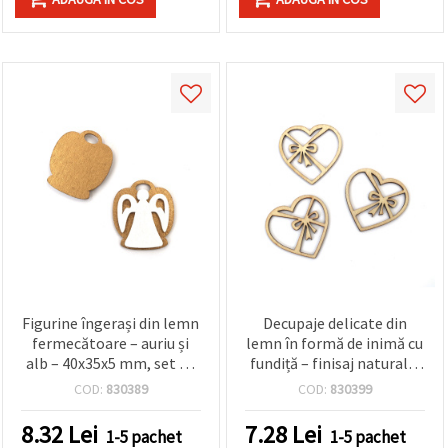
Figurine îngerași din lemn
Decupaje delicate din
fermecătoare – auriu și
lemn în formă de inimă cu
alb – 40x35x5 mm, set de
fundiță – finisaj natural –
4 – ideale pentru proiecte
45x45x3 mm, set de 8 –
COD:
830389
COD:
830399
DIY festive, ornamente și
ideale pentru proiecte
decor pentru casă
DIY, hobby & decorațiuni
8.32
Lei
7.28
Lei
1-5 pachet
1-5 pachet
de nuntă