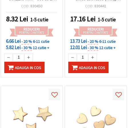
pentru hobby, DIY și
dimensiuni 28±40 x 11±26
COD:
830450
COD:
830441
decorațiuni de sărbători
x 3 mm – ideale pentru
decorațiuni,
8.32
Lei
17.16
Lei
1-5 cutie
1-5 cutie
scrapbooking,
împachetare cadouri și
REDUCERI
REDUCERI
proiecte DIY, hobby & craft
PENTRU CANTITATE
PENTRU CANTITATE
6.66 Lei
13.73 Lei
- 20 %
6-11 cutie
- 20 %
6-11 cutie
5.82 Lei
12.01 Lei
- 30 %
12 cutie +
- 30 %
12 cutie +
ADAUGA IN COS
ADAUGA IN COS