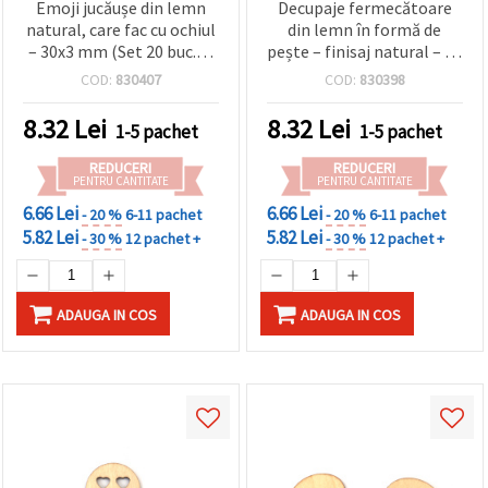
Emoji jucăușe din lemn
Decupaje fermecătoare
natural, care fac cu ochiul
din lemn în formă de
– 30x3 mm (Set 20 buc.) –
pește – finisaj natural – 30
perfecte pentru craft
x 12 x 3 mm, set 20 buc –
COD:
830407
COD:
830398
distractiv, decorațiuni
ideale pentru DIY & craft,
pentru copii și proiecte
decorațiuni de vară și
8.32
Lei
8.32
Lei
1-5 pachet
1-5 pachet
DIY creative
proiecte de artă
REDUCERI
REDUCERI
PENTRU CANTITATE
PENTRU CANTITATE
6.66 Lei
6.66 Lei
- 20 %
6-11 pachet
- 20 %
6-11 pachet
5.82 Lei
5.82 Lei
- 30 %
12 pachet +
- 30 %
12 pachet +
ADAUGA IN COS
ADAUGA IN COS