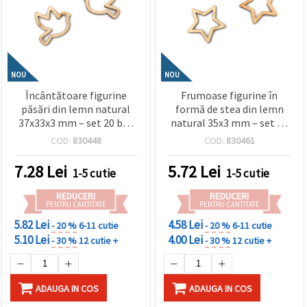
NOU
NOU
Încântătoare figurine
Frumoase figurine în
păsări din lemn natural
formă de stea din lemn
37x33x3 mm – set 20 buc
natural 35x3 mm – set de
pentru hobby, craft, DIY și
20 pentru crafturi de
COD:
830448
COD:
830461
decorațiuni
Crăciun, decorațiuni
festive și proiecte DIY
7.28
Lei
5.72
Lei
1-5 cutie
1-5 cutie
REDUCERI
REDUCERI
PENTRU CANTITATE
PENTRU CANTITATE
5.82 Lei
4.58 Lei
- 20 %
6-11 cutie
- 20 %
6-11 cutie
5.10 Lei
4.00 Lei
- 30 %
12 cutie +
- 30 %
12 cutie +
ADAUGA IN COS
ADAUGA IN COS