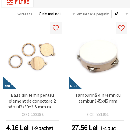
FILTRE
conținut și
reclame
mai
Sorteaza:
Vizualizare pagină:
relevante,
inclusiv cu
ajutorul
partenerilor
noștri de
analiză și
marketing.
Puteți fi de
acord să
utilizați
toate
cookie -
urile făcând
clic pe
"acceptati
NOU
NOU
toate!" Sau
Bază din lemn pentru
Tamburină din lemn cu
să vă
indicați
element de conectare 2
tambur 145x45 mm
preferințele
părți 42x30x2,5 mm ramă
în setări
30x2,5 mm orificiu 2 mm
COD:
122182
COD:
831951
selectând
culoare lemn - 5 bucăți
un tip de
cookie -uri
4.16
Lei
27.56
Lei
1-9 pachet
1-4 buc.
dat și