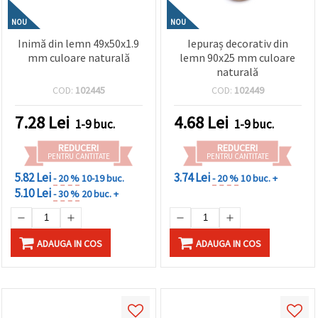
NOU
NOU
Inimă din lemn 49x50x1.9
Iepuraș decorativ din
mm culoare naturală
lemn 90x25 mm culoare
naturală
COD:
102445
COD:
102449
7.28
Lei
4.68
Lei
1-9 buc.
1-9 buc.
REDUCERI
REDUCERI
PENTRU CANTITATE
PENTRU CANTITATE
5.82 Lei
3.74 Lei
- 20 %
10-19 buc.
- 20 %
10 buc. +
5.10 Lei
- 30 %
20 buc. +
ADAUGA IN COS
ADAUGA IN COS