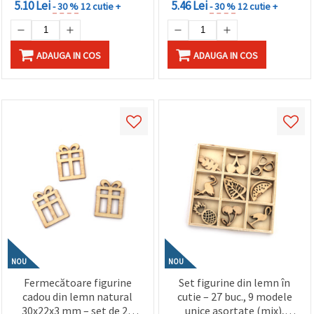
5.10 Lei
5.46 Lei
- 30 %
12 cutie +
- 30 %
12 cutie +
ADAUGA IN COS
ADAUGA IN COS
NOU
NOU
Fermecătoare figurine
Set figurine din lemn în
cadou din lemn natural
cutie – 27 buc., 9 modele
30x22x3 mm – set de 20
unice asortate (mix),