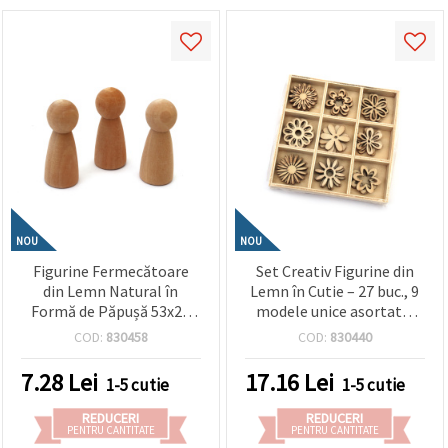
NOU
NOU
Figurine Fermecătoare
Set Creativ Figurine din
din Lemn Natural în
Lemn în Cutie – 27 buc., 9
Formă de Păpușă 53x21
modele unice asortate,
mm – Set de 3 pentru
24±29 x 24±29 x 3 mm –
COD:
830458
COD:
830440
Pictat, Craft pentru Copii
Perfect pentru
și Decorațiuni Handmade
decorațiuni,
7.28
Lei
17.16
Lei
1-5 cutie
1-5 cutie
scrapbooking, ambalare
cadouri și proiecte DIY,
REDUCERI
REDUCERI
hobby & craft
PENTRU CANTITATE
PENTRU CANTITATE