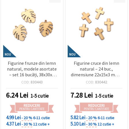
NOU
NOU
Figurine frunze din lemn
Figurine cruce din lemn
natural, modele asortate
natural – 24 buc.,
– set 16 bucăți, 38x30x3
dimensiune 22x15x3 mm –
mm, finisaj neted –
finisaj neted, perfecte
COD:
830443
COD:
830442
perfecte pentru decorare,
pentru decor,
scrapbooking,
scrapbooking,
6.24
Lei
7.28
Lei
1-5 cutie
1-5 cutie
împachetare cadouri și
împachetare cadouri și
proiecte DIY creative
proiecte DIY/handmade
REDUCERI
REDUCERI
PENTRU CANTITATE
PENTRU CANTITATE
4.99 Lei
5.82 Lei
- 20 %
6-11 cutie
- 20 %
6-11 cutie
4.37 Lei
5.10 Lei
- 30 %
12 cutie +
- 30 %
12 cutie +