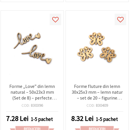
Forme „Love” din lemn
Forme fluture din lemn
natural – 50x23x3 mm
30x25x3 mm – lemn natur
(Set de 8) – perfecte
– set de 20 – figurine
pentru hobby creativ,
decorative pentru hobby
COD:
830396
COD:
830409
decorațiuni de nuntă și
creativ, scrapbooking și
cadouri handmade
proiecte DIY
7.28
Lei
8.32
Lei
1-5 pachet
1-5 pachet
REDUCERI
REDUCERI