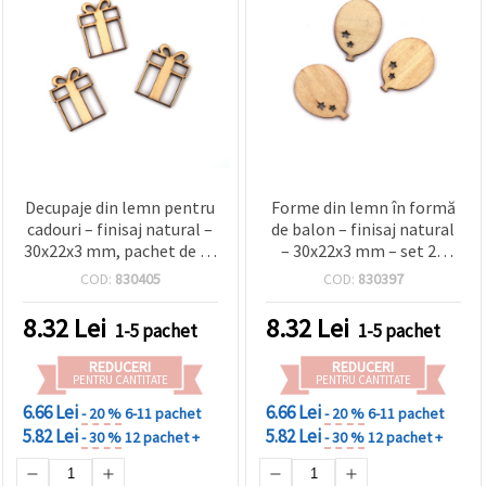
Decupaje din lemn pentru
Forme din lemn în formă
cadouri – finisaj natural –
de balon – finisaj natural
30x22x3 mm, pachet de 25
– 30x22x3 mm – set 20
bucăți – excelente pentru
bucăți – ideale pentru DIY,
COD:
830405
COD:
830397
hobby, proiecte de
etichete cadou și decor de
sărbători, ornamente DIY
petrecere
8.32
Lei
8.32
Lei
1-5 pachet
1-5 pachet
și împachetarea
cadourilor
REDUCERI
REDUCERI
PENTRU CANTITATE
PENTRU CANTITATE
6.66 Lei
6.66 Lei
- 20 %
6-11 pachet
- 20 %
6-11 pachet
5.82 Lei
5.82 Lei
- 30 %
12 pachet +
- 30 %
12 pachet +