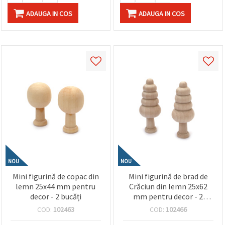
ADAUGA IN COS
ADAUGA IN COS
NOU
NOU
Mini figurină de copac din
Mini figurină de brad de
lemn 25x44 mm pentru
Crăciun din lemn 25x62
decor - 2 bucăți
mm pentru decor - 2
bucăți
COD:
102463
COD:
102466