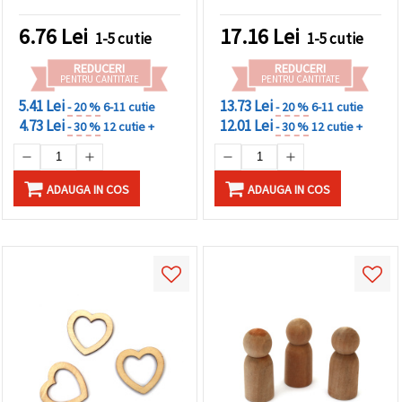
ideale pentru decorațiuni,
3 mm - perfecte pentru
scrapbooking, ambalare
decorare, scrapbooking,
6.76
Lei
17.16
Lei
1-5 cutie
1-5 cutie
cadouri și proiecte
ambalare cadouri și artă
DIY/handmade
DIY
REDUCERI
REDUCERI
PENTRU CANTITATE
PENTRU CANTITATE
5.41 Lei
13.73 Lei
- 20 %
6-11 cutie
- 20 %
6-11 cutie
4.73 Lei
12.01 Lei
- 30 %
12 cutie +
- 30 %
12 cutie +
ADAUGA IN COS
ADAUGA IN COS