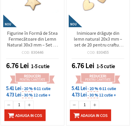
NOU
NOU
Figurine în Formă de Stea
Inimioare drăguțe din
Fermecătoare din Lemn
lemn natural 20x3 mm –
Natural 30x3 mm – Set de
set de 20 pentru crafturi
20, Asortate, pentru Craft,
romantice, cutii cadou și
COD:
830446
COD:
830455
DIY și Decorațiuni
decorarea felicitărilor
6.76
Lei
6.76
Lei
1-5 cutie
1-5 cutie
REDUCERI
REDUCERI
PENTRU CANTITATE
PENTRU CANTITATE
5.41 Lei
5.41 Lei
- 20 %
6-11 cutie
- 20 %
6-11 cutie
4.73 Lei
4.73 Lei
- 30 %
12 cutie +
- 30 %
12 cutie +
ADAUGA IN COS
ADAUGA IN COS