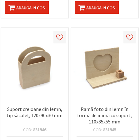
ADAUGA IN COS
ADAUGA IN COS
Suport creioane din lemn,
Ramă foto din lemn în
tip săculeț, 120x90x30 mm
formă de inimă cu suport,
110x85x55 mm
COD:
831946
COD:
831945