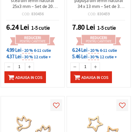
stea din lemn natural
păpușă din lemn natural
25x3 mm – Set de 20
34 x 13 mm – Set de 3
bucăți pentru craft,
pentru miniaturi, pictură
COD:
830456
COD:
830459
ornamente de Crăciun și
și proiecte DIY de craft
decorațiuni creative
6.24
Lei
7.80
Lei
1-5 cutie
1-5 cutie
REDUCERI
REDUCERI
PENTRU CANTITATE
PENTRU CANTITATE
4.99 Lei
6.24 Lei
- 20 %
6-11 cutie
- 20 %
6-11 cutie
4.37 Lei
5.46 Lei
- 30 %
12 cutie +
- 30 %
12 cutie +
ADAUGA IN COS
ADAUGA IN COS