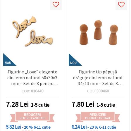
NOU
NOU
Figurine „Love” elegante
Figurine tip păpușă
din lemn natural 50x30x3
drăguțe din lemn natural
mm – Set de 8 pentru
34x13 mm – Set de 3
craft, scrapbooking, DIY și
pentru scene miniaturale,
COD:
830449
COD:
830460
decorațiuni romantice
jucării DIY și proiecte craft
& hobby
7.28
Lei
7.80
Lei
1-5 cutie
1-5 cutie
REDUCERI
REDUCERI
PENTRU CANTITATE
PENTRU CANTITATE
5.82 Lei
6.24 Lei
- 20 %
6-11 cutie
- 20 %
6-11 cutie