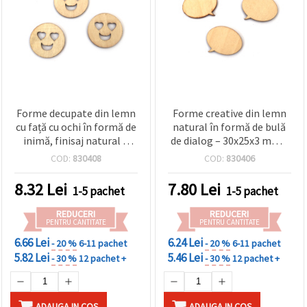
Forme decupate din lemn
Forme creative din lemn
cu față cu ochi în formă de
natural în formă de bulă
inimă, finisaj natural –
de dialog – 30x25x3 mm –
30x3 mm – set 20 bucăți –
Set 20 bucăți asortate –
COD:
830408
COD:
830406
ideale pentru hobby, DIY,
ideale pentru craft,
etichete cadou și idei
scrapbooking și
8.32
Lei
7.80
Lei
1-5 pachet
1-5 pachet
decorative
decorațiuni DIY
personalizate
REDUCERI
REDUCERI
PENTRU CANTITATE
PENTRU CANTITATE
6.66 Lei
6.24 Lei
- 20 %
6-11 pachet
- 20 %
6-11 pachet
5.82 Lei
5.46 Lei
- 30 %
12 pachet +
- 30 %
12 pachet +
ADAUGA IN COS
ADAUGA IN COS