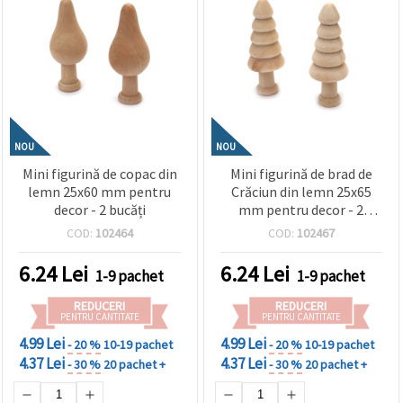
NOU
NOU
Mini figurină de copac din
Mini figurină de brad de
lemn 25x60 mm pentru
Crăciun din lemn 25x65
decor - 2 bucăți
mm pentru decor - 2
bucăți
COD:
102464
COD:
102467
6.24
Lei
6.24
Lei
1-9 pachet
1-9 pachet
REDUCERI
REDUCERI
PENTRU CANTITATE
PENTRU CANTITATE
4.99 Lei
4.99 Lei
- 20 %
10-19 pachet
- 20 %
10-19 pachet
4.37 Lei
4.37 Lei
- 30 %
20 pachet +
- 30 %
20 pachet +