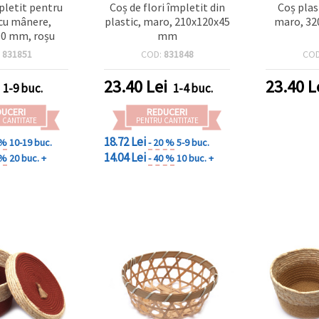
pletit pentru
Coș de flori împletit din
Coș plas
 cu mânere,
plastic, maro, 210x120x45
maro, 3
0 mm, roșu
mm
:
831851
COD:
831848
CO
23.40
Lei
23.40
L
1-9 buc.
1-4 buc.
DUCERI
REDUCERI
 CANTITATE
PENTRU CANTITATE
18.72 Lei
 %
10-19 buc.
- 20 %
5-9 buc.
14.04 Lei
 %
20 buc. +
- 40 %
10 buc. +