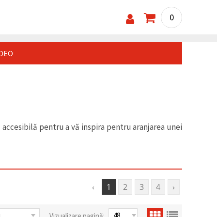
0
IDEO
tă accesibilă pentru a vă inspira pentru aranjarea unei
‹
1
2
3
4
›
Vizualizare pagină: