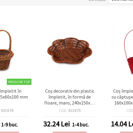
PRODUSE TOP
împletit în
Coș decorativ din plastic
Coș împle
35x60x100 mm
împletit, în formă de
cu căptușe
floare, maro, 240x150x45
160x100x
mm
:
831876
COD:
831875
CO
32.24
Lei
14.04
L
1-9 buc.
1-4 buc.