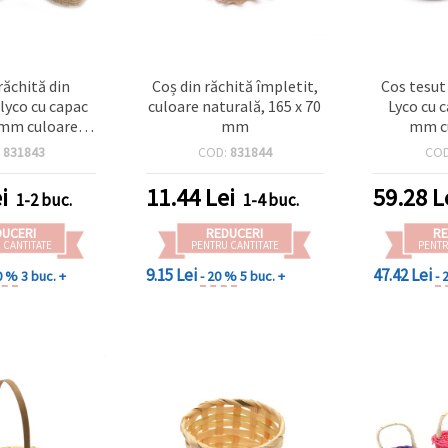
răchită din
Coș din răchită împletit,
Cos tesut
lyco cu capac
culoare naturală, 165 x 70
Lyco cu 
mm culoare
mm
mm cu
 roșu, bej
:
831843
COD:
831844
CO
i
11.44
Lei
59.28
L
1-2 buc.
1-4 buc.
DUCERI
REDUCERI
RE
 CANTITATE
PENTRU CANTITATE
PENTR
9.15 Lei
47.42 Lei
0 %
3 buc. +
- 20 %
5 buc. +
- 