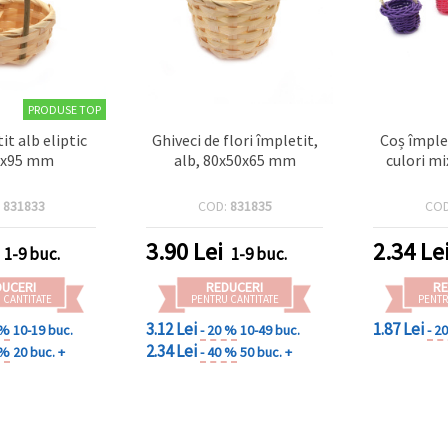
PRODUSE TOP
it alb eliptic
Ghiveci de flori împletit,
Coș împlet
0x95 mm
alb, 80x50x65 mm
culori m
:
831833
COD:
831835
CO
3.90
Lei
2.34
Le
1-9 buc.
1-9 buc.
DUCERI
REDUCERI
RE
 CANTITATE
PENTRU CANTITATE
PENTR
3.12 Lei
1.87 Lei
 %
10-19 buc.
- 20 %
10-49 buc.
- 2
2.34 Lei
 %
20 buc. +
- 40 %
50 buc. +