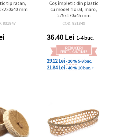
tic tip ratan,
Coș împletit din plastic
20x220x40 mm
cu model floral, maro,
275x170x45 mm
D:
831847
COD:
831849
ei
36.40
Lei
1-4 buc.
REDUCERI
PENTRU CANTITATE
29.12 Lei
- 20 %
5-9 buc.
21.84 Lei
- 40 %
10 buc. +