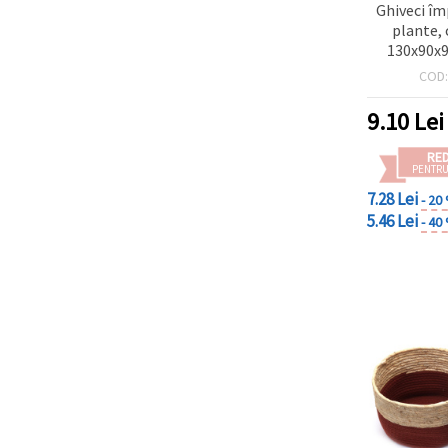
Ghiveci îm
plante,
130x90x9
COD
9.10
Lei
RE
PENTRU
7.28 Lei
- 20
5.46 Lei
- 40