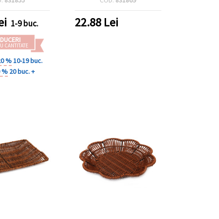
ei
22.88
Lei
1-9 buc.
DUCERI
U CANTITATE
20 %
10-19 buc.
0 %
20 buc. +