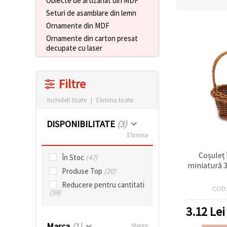
Obiecte de artizanat din MDF
conținut și
Seturi de asamblare din lemn
reclame
mai
Ornamente din MDF
relevante,
Ornamente din carton presat
inclusiv cu
decupate cu laser
ajutorul
partenerilor
noștri de
analiză și
Filtre
marketing.
Puteți fi de
Inchideti toate
|
Elimina toate
acord să
utilizați
toate
DISPONIBILITATE
(3)
cookie -
urile făcând
Elimina
clic pe
"acceptati
Coșuleț 
În Stoc
(47)
toate!" Sau
miniatură 
să vă
Produse Top
(20)
indicați
preferințele
Reducere pentru cantitati
COD
în setări
(59)
selectând
un tip de
3.12
Lei
cookie -uri
dat și
Marca
(1)
Sterge