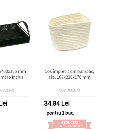
0x400x165 mm
Coș împletit din bumbac,
 maro inchis
alb, 160x220x170 mm
D:
831671
COD:
831673
Lei
34.84
Lei
pentru 1 buc.
REDUCERI
PENTRU CANTITATE