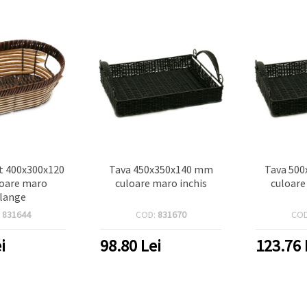
at 400x300x120
Tava 450x350x140 mm
Tava 50
oare maro
culoare maro inchis
culoare
lange
:
831644
COD:
831670
CO
i
98.80
Lei
123.76