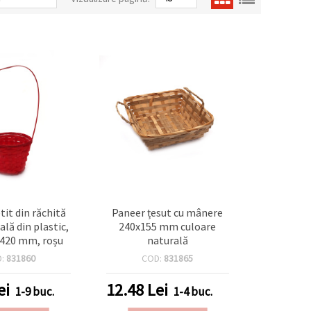
tit din răchită
Paneer țesut cu mânere
ală din plastic,
240x155 mm culoare
420 mm, roșu
naturală
D:
831860
COD:
831865
ei
12.48
Lei
1-9 buc.
1-4 buc.