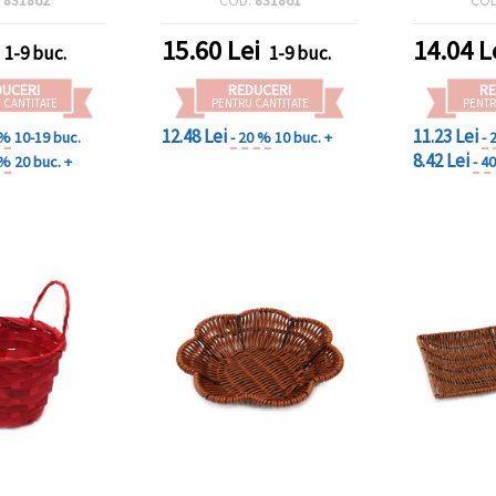
15.60
Lei
14.04
L
1-9 buc.
1-9 buc.
DUCERI
REDUCERI
RE
 CANTITATE
PENTRU CANTITATE
PENTR
12.48 Lei
11.23 Lei
 %
10-19 buc.
- 20 %
10 buc. +
- 
8.42 Lei
 %
20 buc. +
- 4