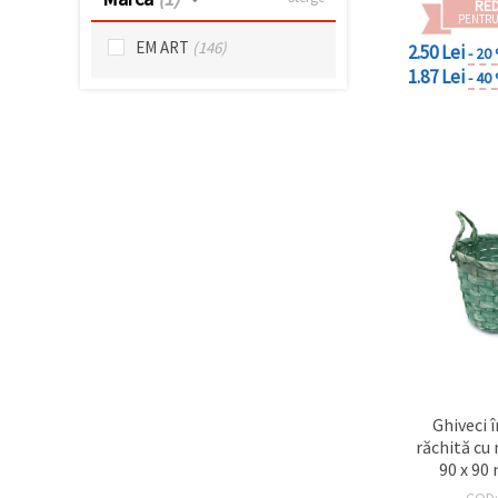
RE
făcând clic
PENTRU
pe butonul
"Salvați"
EM ART
(146)
2.50 Lei
- 20
1.87 Lei
- 40
Аcceptati
toate!
Setări
Ghiveci 
răchită cu
90 x 90
COD