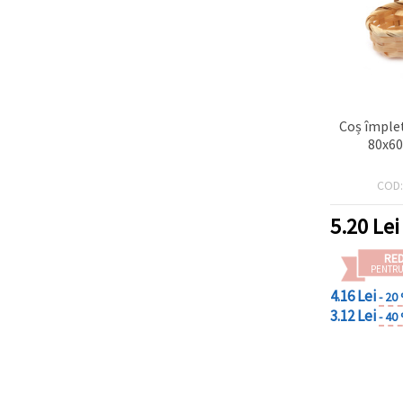
Coș împlet
80x6
COD
5.20
Lei
RE
PENTRU
4.16 Lei
- 20
3.12 Lei
- 40