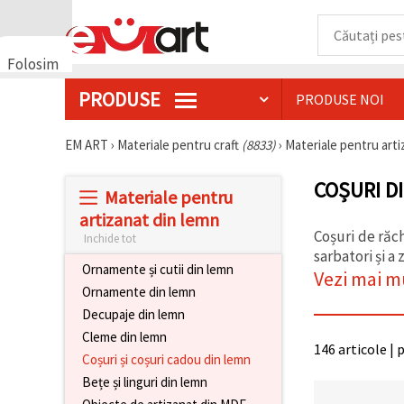
Folosim
cookie-
PRODUSE
PRODUSE NOI
uri
🍪 Folosim
cookie-uri
EM ART
›
Materiale pentru craft
(8833)
›
Materiale pentru art
și
tehnologii
COȘURI D
similare
Materiale pentru
pentru a
asigura
artizanat din lemn
funcționarea
Coșuri de răch
Inchide tot
corectă a
sarbatori și a 
site-ului,
Ornamente și cutii din lemn
pentru a vă
Vezi mai m
îmbunătăți
Ornamente din lemn
experiența
Decupaje din lemn
și, cu
acordul
Cleme din lemn
dumneavoastră,
146 articole | 
Coșuri și coșuri cadou din lemn
pentru a
analiza
Bețe și linguri din lemn
traficul și a
afișa