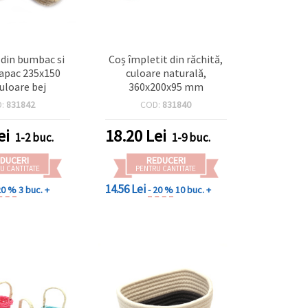
 din bumbac si
Coș împletit din răchită,
capac 235x150
culoare naturală,
loare bej
360x200x95 mm
D:
831842
COD:
831840
ei
18.20
Lei
1-2 buc.
1-9 buc.
DUCERI
REDUCERI
U CANTITATE
PENTRU CANTITATE
14.56 Lei
20 %
3 buc. +
- 20 %
10 buc. +