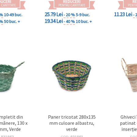
DUCERI
REDUCERI
RE
 CANTITATE
PENTRU CANTITATE
PENTR
25.79 Lei
11.23 Lei
 %
10-49 buc.
- 20 %
5-9 buc.
- 
19.34 Lei
 %
50 buc. +
- 40 %
10 buc. +
împletit din
Paner tricotat 280x135
Ghiveci
 mânere, 130 x
mm culoare albastru,
patinat 
 mm, Verde
verde
inserție
150x100
:
831862
COD:
831861
CO