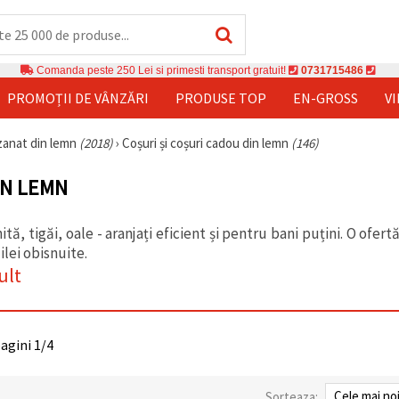
Comanda peste 250 Lei si primesti transport gratuit!
0731715486
PROMOȚII DE VÂNZĂRI
PRODUSE TOP
EN-GROSS
V
izanat din lemn
(2018)
›
Coșuri și coșuri cadou din lemn
(146)
IN LEMN
ită, tigăi, oale - aranjați eficient și pentru bani puțini. O ofer
zilei obisnuite.
ult
pagini 1/4
Sorteaza: