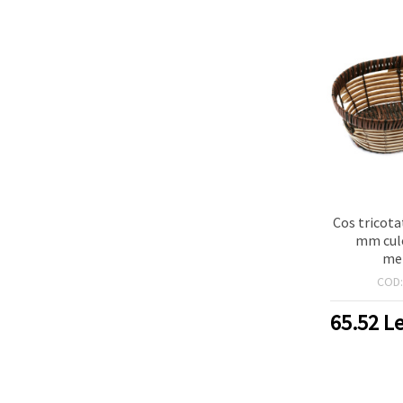
Cos tricot
mm cul
me
COD
65.52
Le